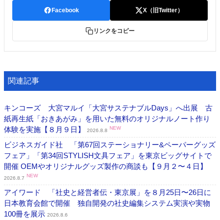
Facebook
X（旧Twitter）
リンクをコピー
関連記事
キンコーズ 大宮マルイ「大宮サステナブルDays」へ出展 古
紙再生紙「おきあがみ」を用いた無料のオリジナルノート作り
体験を実施【８月９日】
NEW
2026.8.8
ビジネスガイド社 「第67回ステーショナリー&ペーパーグッズ
フェア」「第34回STYLISH文具フェア」を東京ビッグサイトで
開催 OEMやオリジナルグッズ製作の商談も【９月２〜４日】
NEW
2026.8.7
アイワード 「社史と経営者伝・東京展」を８月25日〜26日に
日本教育会館で開催 独自開発の社史編集システム実演や実物
100冊を展示
2026.8.6