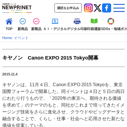
購読をお申込み
TOP
新商品
新製品
ＡＩ・デジタル
デジタル印刷
印刷通販
SDGs・地域
ポ
Home
–
イベント
インデックス
キヤノン Canon EXPO 2015 Tokyo開幕
TOP
新着記事
特集記事
動画コンテンツ
インタビュー
コレクション
2015.11.4
カテゴリー一覧
キヤノンは、11月４日、Canon EXPO 2015 Tokyoを、東京
新商品
新製品
ＡＩ・デジタル
デジタル印刷
印刷通販
国際フォーラムで開幕した。同イベントは４日と５日の両日
SDGs・地域
ポストプレス
ビジネス
イベント
信用情報
業界
にわたり行うもので、「2020年の東京へ、期待される価値
を求めて」のテーマのもと、同社がこれまで培ってきたイメ
市場・統計
人事・移転・異動・訃報
ージング技術をさらに進化させ、クラウドやビッグデータと
特集記事カテゴリー一覧
融合することで、くらし・仕事・社会へと応用させた新たな
価値を提案している。
2022 見える化・MIS特集