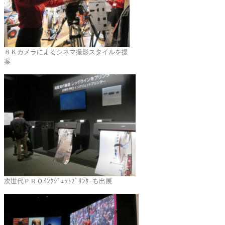
８Ｋカメラによるシネマ撮影スタイルを提
案
次世代ＰＲＯｲﾝｸｼﾞｪｯﾄﾌﾟﾘﾝﾀｰも出展