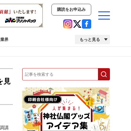
購読をお申込み
業界
もっと見る
新商品
イベント
市場・統計
人事・移転・異動・訃報
を見
業界
市場・統計
人事・移転・異動・訃報
中古印刷機・製本機特集
2022 検査・校正特集
調講