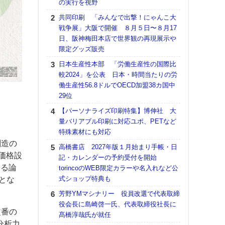
の実行を視野
る
共同印刷 「みんなで出撃！にゃんこ大
DNP
戦争展」大阪で開催 ８月５日〜８月17
上の
日、阪神梅田本店で世界観の再現展示や
意識
限定グッズ販売
時代
る組
日本生産性本部 「労働生産性の国際比
較2024」を公表 日本・時間当たりの労
【パ
働生産性56.8ドルでOECD加盟38カ国中
量バ
29位
特殊
【パーソナライズ印刷特集】博伸社 大
ホリゾ
量バリアブル印刷に対応ユポ、PETなど
で“Hor
特殊素材にも対応
催へ～
TO
創造の
高橋書店 2027年版１月始まり手帳・日
スマ
価格設
記・カレンダーの予約受付を開始
する論
torincoのWEB限定カラーや名入れなど公
理想
式ショップ特典も
刷向
とな
ン 『
芳野YMマシナリー 役員改選で代表取締
を７
役会長に島崎啓一氏、代表取締役社長に
面の
定番の
髙橋淳哉氏が就任
対応
分析力