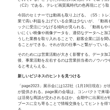
（C2）である。テレビ画質風時代の色再現にどう取
今回のセミナーでは動画も取り上げる。（S5：ト
業で高い利益を上げている企業は少ないが、「動画
ックに受注につなげる傾向が見られる。「動画もや
いにくい映像や画像データを、適切なデータへと加
うした業務を取り入れることで、顧客企業に話を聞
ることができる。それが次の仕事へと繋がっている
そのためには営業活動が大きく影響する。データ加
後、事業活動を左右するのは営業担当者のノウハウや
ると考えらえる。
新しいビジネスのヒントを見つける
「page2023」展示会には122社（1月19日現
が提供される。page展の会場は、コンパクトで来
は活発な商談が交わされるほか、会期中に出展社が様
ブースに立ち寄ることで情報交換をしてヒントを得
る。