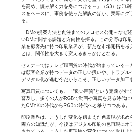
を高め、読み解く力を身につける～」（S3）は印
スをベースに、事例を使った解説のほか、実際にグ
る。
「DMの提案方法と創注までのプロセス公開～なぜ経
いDMに関する課題と方向性を探る。この分野は印
業を顧客先に持つ印刷業界が、新たな市場開拓を考
とは、関係性を大きく変えるきっかけとなる。
セミナーではテレビ風画質の時代が始まっている一
は顧客企業が持つデータの正しい扱いや、トラブル
デジタル化が進む今だからこそ、正しいデータ加工
写真画質についても、「“良い画質”という定義がす
普及し、多くの人がRGBで動画や写真を見る時代
たCMYKの時代からRGBの時代へと移りつつある。
印刷業界は、こうした変化を踏まえた色表現が求め
両方の知識だが、今後はデジタル印刷の色再現にオ
されている。こうした再現性の変化について取り上