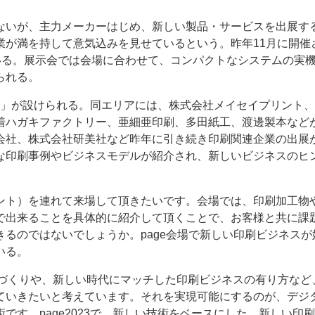
ないが、主力メーカーはじめ、新しい製品・サービスを出展す
業が満を持して意気込みを見せているという。昨年11月に開催
れている。展示会では会場に合わせて、コンパクトなシステムの実
られる。
ーン」が設けられる。同エリアには、株式会社メイセイプリント
着ハガキファクトリー、亜細亜印刷、多田紙工、渡邊製本など
会社、株式会社研美社など昨年に引き続き印刷関連企業の出展
な印刷事例やビジネスモデルが紹介され、新しいビジネスのヒ
ント）を連れて来場して頂きたいです。会場では、印刷加工物
で出来ることを具体的に紹介して頂くことで、お客様と共に課
るのではないでしょうか。page会場で新しい印刷ビジネスが
いる。
場づくりや、新しい時代にマッチした印刷ビジネスの有り方など
ていきたいと考えています。それを実現可能にするのが、デジ
す。page2023で、新しい技術をベースにした、新しい印