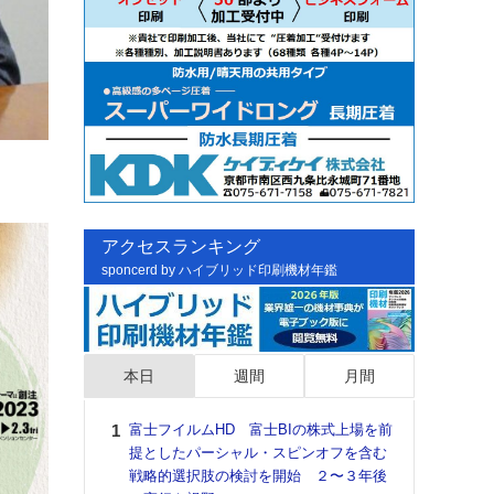
アクセスランキング
sponcerd by ハイブリッド印刷機材年鑑
本日
週間
月間
富士フイルムHD 富士BIの株式上場を前
日印
提としたパーシャル・スピンオフを含む
た個
戦略的選択肢の検討を開始 ２〜３年後
彰」