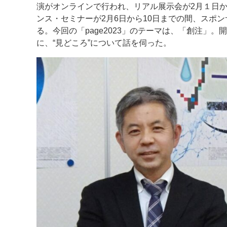
演がオンラインで行われ、リアル展示会が2月１日
ンス・セミナーが2月6日から10日までの間、スポン
案内
る。今回の「page2023」のテーマは、「創注」。
発刊案内
JFPI印刷用語集
印刷機材年鑑
に、“見どころ”について話を伺った。
運営
会社案内
購読・購入申し込み
サイトポリシ