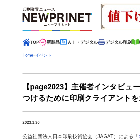
TOP
新製品
ＡＩ・デジタル
デジタル印刷
Home
–
イベント
インデックス
TOP
新着記事
特集記事
動画コンテンツ
【page2023】主催者インタビ
カテゴリー一覧
つけるために印刷クライアントを連
新商品
新製品
ＡＩ・デジタル
デジタル印刷
印刷
特集記事カテゴリー一覧
2023.1.30
2022 見える化・MIS特集
特集・デジタル印刷 アイデア
特集・デジタル印刷 ～ 新成長軌道を描く
公益社団法人日本印刷技術協会（JAGAT）による「