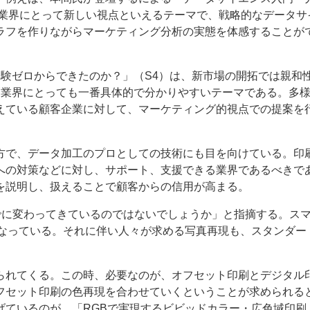
刷業界にとって新しい視点といえるテーマで、戦略的なデータサ
ラフを作りながらマーケティング分析の実態を体感することが
験ゼロからできたのか？」（S4）は、新市場の開拓では親和
刷業界にとっても一番具体的で分かりやすいテーマである。多
えている顧客企業に対して、マーケティング的視点での提案を
方で、データ加工のプロとしての技術にも目を向けている。印
への対策などに対し、サポート、支援できる業界であるべきで
を説明し、扱えることで顧客からの信用が高まる。
でに変わってきているのではないでしょうか」と指摘する。ス
になっている。それに伴い人々が求める写真再現も、スタンダー
られてくる。この時、必要なのが、オフセット印刷とデジタル
フセット印刷の色再現を合わせていくということが求められる
げているのが、「RGBで実現するビビッドカラー・広色域印刷