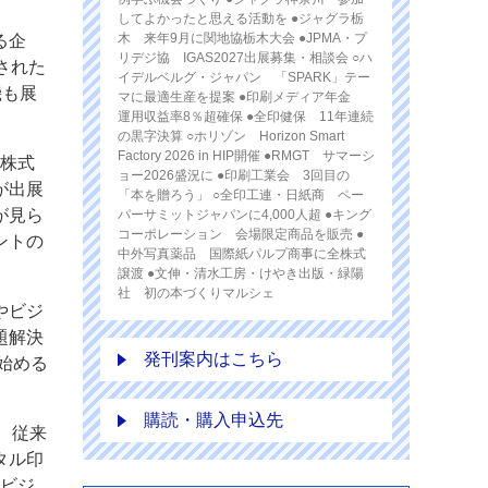
してよかったと思える活動を ●ジャグラ栃
木 来年9月に関地協栃木大会 ●JPMA・プ
る企
リデジ協 IGAS2027出展募集・相談会 ○ハ
された
イデルベルグ・ジャパン 「SPARK」テー
機も展
マに最適生産を提案 ●印刷メディア年金
運用収益率8％超確保 ●全印健保 11年連続
の黒字決算 ○ホリゾン Horizon Smart
Factory 2026 in HIP開催 ●RMGT サマーシ
、株式
ョー2026盛況に ●印刷工業会 3回目の
が出展
「本を贈ろう」 ○全印工連・日紙商 ペー
が見ら
パーサミットジャパンに4,000人超 ●キング
コーポレーション 会場限定商品を販売 ●
ントの
中外写真薬品 国際紙パルプ商事に全株式
譲渡 ●文伸・清水工房・けやき出版・緑陽
社 初の本づくりマルシェ
やビジ
題解決
発刊案内はこちら
始める
購読・購入申込先
、従来
タル印
刷ビジ