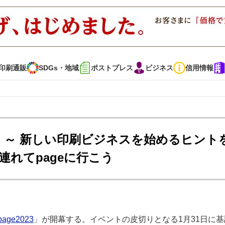
印刷通販
SDGs・地域
ポストプレス
ビジネス
信用情報
インタビュー
コレクション
ュー ～ 新しい印刷ビジネスを始めるヒント
れてpageに行こう
通販
SDGs・地域
ポストプレス
ビジネス
イベント
信用情報
で勝負！ ～多様なビジネス・多彩な商材～
JAPAN PACK 2023 特集
page2023
」が開幕する。イベントの皮切りとなる1月31日に基