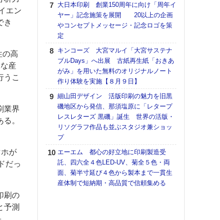
大日本印刷 創業150周年に向け「周年イ
イエン
【K
ヤー」記念施策を展開 20以上の企画
道の
でき
やコンセプトメッセージ・記念ロゴを策
える
定
の印刷
キンコーズ 大宮マルイ「大宮サステナ
CE
性の高
ブルDays」へ出展 古紙再生紙「おきあ
様な産
富士
がみ」を用いた無料のオリジナルノート
行うこ
地・
作り体験を実施【８月９日】
付表
細山田デザイン 活版印刷の魅力を旧黒
【ペ
磯地区から発信、那須塩原に「レタープ
刷業界
ト】
レスレターズ 黒磯」誕生 世界の活版・
ある。
アで
リソグラフ作品も並ぶスタジオ兼ショッ
プ
KO
体製
マホが
エーエム 都心の好立地に印刷製造受
託、四六全４色LED-UV、菊全５色・両
【イ
ドだっ
面、菊半寸延び４色から製本まで一貫生
けや
産体制で短納期・高品質で信頼集める
「本
地域
印刷の
と予測
」