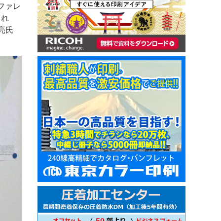
ファレ
され
亮氏