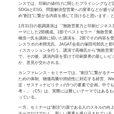
ンスでは、印刷の値付けに関したプライシングなど
SDGsとESG、問題解決型営業への変革などが盛
め“創注”に繋がる内容を感じて頂けると思います」
1月31日の基調講演は「“無敗営業力と印刷ビジネ
ーマにした2部構成。1部でベストセラー「無敗営業」
橋浩一氏を講師に招いた講演を、2部でその内容を
ンスラボの本間充氏、JAGAT会長の塚田司郎氏と
ィスカッションを行う。講演で高橋氏から“無敗営業
で、その後、講演内容を受けて印刷業界の新しいビ
か、意見が交わされる。
カンファレンス・セミナーでは、“創注”に繋がるテ
ための体制、物価高騰や持続性に対応する経営、We
定・サスティナビリティの5つの要素で企画。中で
考－」（C5）は、実際には難しいテーマではある
っている。
一方、セミナーは“創注”の源である人のスキルの向
テーマだけでなく、新しい要素も盛り込まれている