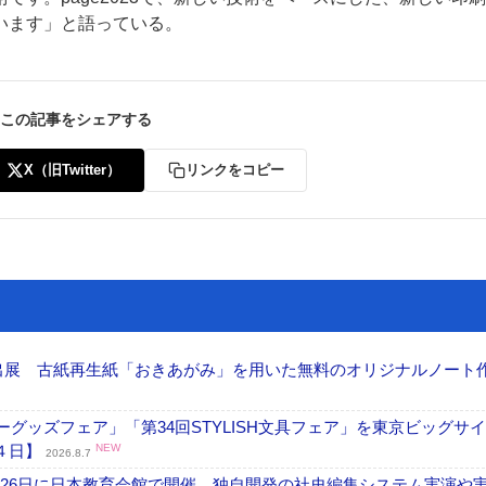
います」と語っている。
この記事をシェアする
X（旧Twitter）
リンクをコピー
へ出展 古紙再生紙「おきあがみ」を用いた無料のオリジナルノート
グッズフェア」「第34回STYLISH文具フェア」を東京ビッグサ
４日】
NEW
2026.8.7
26日に日本教育会館で開催 独自開発の社史編集システム実演や実物