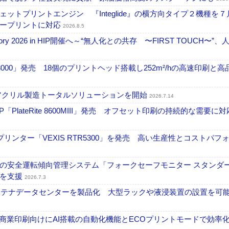
トプリントエンジン 『Integlide』の横方向タイプ２機種を７
ラープリントに対応
2026.8.5
ctory 2026 in HIP開催へ～“無人化との共存 〜FIRST TOUCH〜”
18000」発売 18個のプリントヘッド搭載し252m²/hの高速印刷と
アクリル製造トータルソリューションを開始
2026.7.14
PlateRite 8600MIII」発売 オフセット印刷の持続的な需要に対
リンター「VEXIS RTR5300」を発売 高い生産性とコストパフ
の安全運転傾向管理システム「フォークセーフモニター スタンダ
上を支援
2026.7.3
コンテナデータセンターを製品化 大型ラックや液浸装置の設置を可
表 A3商業印刷向けにAI搭載の自動化機能とECOプリントモードで効率