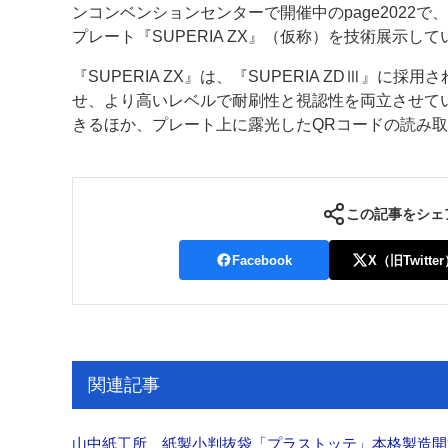
ンコンベンションセンターで開催中のpage2022で
プレート『SUPERIA ZX』（仮称）を技術展示して
案内
『SUPERIA ZX』は、『SUPERIA ZDⅢ』に
発刊案内
JFPI印刷用語集
印刷機材年鑑
せ、より高いレベルで耐刷性と視認性を両立させて
きるほか、プレート上に露光したQRコードの読み
運営
会社案内
購読・購入申し込み
サイトポリシ
この記事をシェ
Facebook
X（旧Twitte
関連記事
山中紙工所 紙製小判抜袋「プラストッテ」本格製造