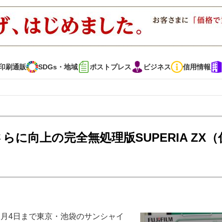
印刷通販
SDGs・地域
ポストプレス
ビジネス
信用情報
インタビュー
コレクション
性さらに向上の完全無処理版SUPERIA ZX（
通販
SDGs・地域
ポストプレス
ビジネス
イベント
信用情報
で勝負！ ～多様なビジネス・多彩な商材～
JAPAN PACK 2023 特集
月4日まで東京・池袋のサンシャイ