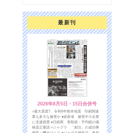
最新刊
2026年8月5日・15日合併号
○最大震度7、令和8年熊本地震 印刷関連
業も多大な被害か ●経産省 被害中小企業
に支援措置 ●日紙商 巻取紙・平判紙の価
格是正要請 ○ジャグラ 「創注」の成功事
例学ぶ機会づくり ●ジャグラ神奈川 参加