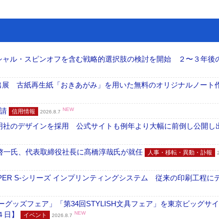
ーシャル・スピンオフを含む戦略的選択肢の検討を開始 ２〜３年後
へ出展 古紙再生紙「おきあがみ」を用いた無料のオリジナルノート
申請
NEW
信用情報
2026.8.7
加藤文明社のデザインを採用 公式サイトも例年より大幅に前倒し公開し
啓一氏、代表取締役社長に髙橋淳哉氏が就任
人事・移転・異動・訃報
PER S-シリーズ インプリンティングシステム 従来の印刷工程に
グッズフェア」「第34回STYLISH文具フェア」を東京ビッグサ
４日】
NEW
イベント
2026.8.7