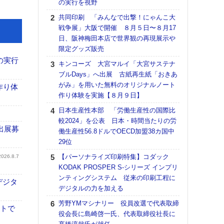
の実行を視野
る
共同印刷 「みんなで出撃！にゃんこ大
DNP
戦争展」大阪で開催 ８月５日〜８月17
上の
日、阪神梅田本店で世界観の再現展示や
意識
限定グッズ販売
時代
る組
の実行
キンコーズ 大宮マルイ「大宮サステナ
ブルDays」へ出展 古紙再生紙「おきあ
【パ
がみ」を用いた無料のオリジナルノート
量バ
作り体
作り体験を実施【８月９日】
特殊
日本生産性本部 「労働生産性の国際比
ホリゾ
較2024」を公表 日本・時間当たりの労
で“Hor
出展募
働生産性56.8ドルでOECD加盟38カ国中
催へ～
29位
TO
スマ
【パーソナライズ印刷特集】コダック
2026.8.7
KODAK PROSPER S-シリーズ インプリ
理想
ンティングシステム 従来の印刷工程に
刷向
デジタ
デジタルの力を加える
ン 『
を７
芳野YMマシナリー 役員改選で代表取締
イトで
面の
役会長に島崎啓一氏、代表取締役社長に
対応