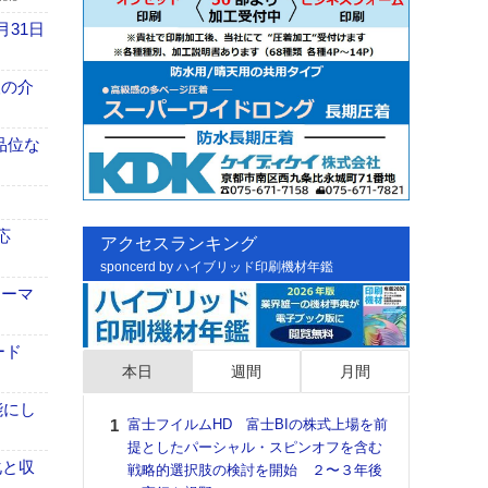
月31日
、人の介
高品位な
応
アクセスランキング
sponcerd by ハイブリッド印刷機材年鑑
ォーマ
ード
本日
週間
月間
能にし
富士フイルムHD 富士BIの株式上場を前
日印
提としたパーシャル・スピンオフを含む
た個
化と収
戦略的選択肢の検討を開始 ２〜３年後
彰」