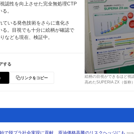
、視認性を向上させた完全無処理CTP
いる。
採用されている発色技術をさらに進化さ
いる。目視でも十分に絵柄が確認で
取りなども現在、検証中。
ー
お問い合わせ
アする
絵柄の目視ができるほど視
r）
リンクをコピー
高めたSUPERIA ZX（仮称
開始で脱プラ社会実現に貢献 原油価格高騰のリスクヘッジにも
2026