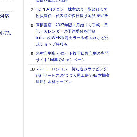
髙橋淳哉氏が就任
【K
TOPPANクロレ 株主総会・取締役会で
道の
も対応
役員選任 代表取締役社長は岡沢 宏和氏
える
高橋書店 2027年版１月始まり手帳・日
の印刷
記・カレンダーの予約受付を開始
向けた
CE
torincoのWEB限定カラーや名入れなど公
富士
式ショップ特典も
地・
米村印刷所 小ロット複写伝票印刷の専門
付表
サイト1周年でキャンペーン
【ペ
マルニ・ロジコム 持ち込みラッピング
ト】
代行サービスの“つつみ屋工房”が日本橋高
アで
島屋に本格オープン
KO
体製
【イ
けや
「本
地域