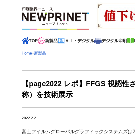
TOP
新製品
ＡＩ・デジタル
デジタル印刷
Home
–
新製品
インデックス
TOP
新着記事
特集記事
動画コンテンツ
【page2022 レポ】FFGS 視認
カテゴリー一覧
称）を技術展示
新商品
新製品
ＡＩ・デジタル
デジタル印刷
印刷
特集記事カテゴリー一覧
2022.2.2
2022 見える化・MIS特集
特集・デジタル印刷 アイデア
特集・デジタル印刷 ～ 新成長軌道を描く
富士フイルムグローバルグラフィックシステムズは2