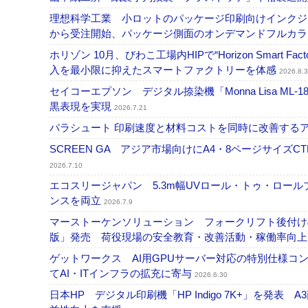
理想科学工業 小ロットのパッケージ印刷向けインクジェッ
から受注開始、パッケージ側面のオンデマンドフルカ
ホリゾン 10月、びわこ工場内HIPで“Horizon Smart Fa
入を最小限に抑えたスマートファクトリーを体感
2026.8.3
セイコーエプソン デジタル捺染機「Monna Lisa ML-
黒表現を実現
2026.7.21
パラシュート 印刷速度と材料コストを同時に改善する
SCREEN GA アジア市場向けにA4・8ページサイズCTP「
2026.7.10
エコスリージャパン 5.3m幅UVロール・トゥ・ロールプ
ンスを両立
2026.7.9
マーストーケンソリューション フォークリフト後付け
版」発売 荷役現場の安全教育・改善活動・稼働率向
ゲットワークス AI用GPUサーバー対応の特別仕様
てAI・ITインフラの拡充に寄与
2026.6.30
日本HP デジタル印刷機「HP Indigo 7K+」を発