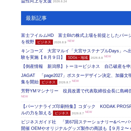
益性向上を支援
2026.6.24
最新記事
富士フイルムHD 富士BIの株式上場を前提としたパ
を視野
NEW
ビジネス
2026.8.9
キンコーズ 大宮マルイ「大宮サステナブルDays」
験を実施【８月９日】
NEW
SDGs・地域
2026.8.8
【倒産情報 新潟県】トーヨービジネス 自己破産を
JAGAT 「page2027」ポスターデザイン決定、
集を開始
NEW
ビジネス
2026.8.7
芳野YMマシナリー 役員改選で代表取締役会長に島崎
NEW
【パーソナライズ印刷特集】コダック KODAK PROS
ルの力を加える
NEW
ビジネス
2026.8.7
ビジネスガイド社 「第67回ステーショナリー&ペーパー
開催 OEMやオリジナルグッズ製作の商談も【９月２〜