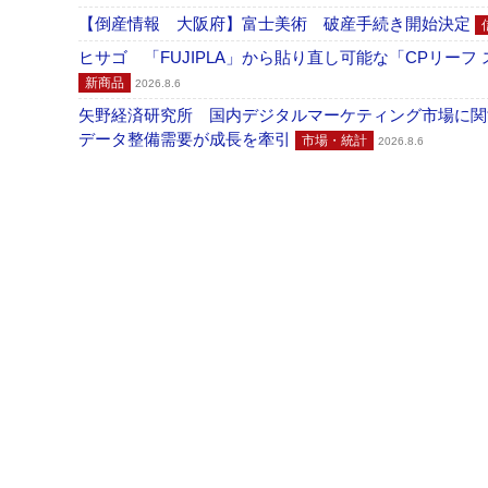
【倒産情報 大阪府】富士美術 破産手続き開始決定
ヒサゴ 「FUJIPLA」から貼り直し可能な「CPリー
新商品
2026.8.6
矢野経済研究所 国内デジタルマーケティング市場に関する
データ整備需要が成長を牽引
市場・統計
2026.8.6