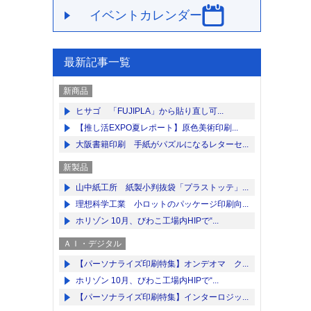
イベントカレンダー
最新記事一覧
新商品
ヒサゴ 「FUJIPLA」から貼り直し可...
【推し活EXPO夏レポート】原色美術印刷...
大阪書籍印刷 手紙がパズルになるレターセ...
新製品
山中紙工所 紙製小判抜袋「プラストッテ」...
理想科学工業 小ロットのパッケージ印刷向...
ホリゾン 10月、びわこ工場内HIPで“...
ＡＩ・デジタル
【パーソナライズ印刷特集】オンデオマ ク...
ホリゾン 10月、びわこ工場内HIPで“...
【パーソナライズ印刷特集】インターロジッ...