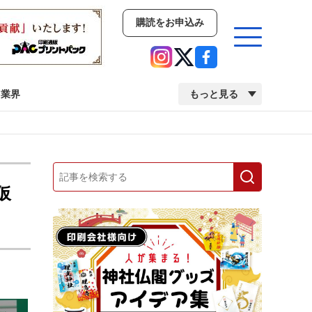
購読をお申込み
業界
もっと見る
新商品
イベント
市場・統計
人事・移転・異動・訃報
仮
業界
市場・統計
人事・移転・異動・訃報
中古印刷機・製本機特集
2022 検査・校正特集