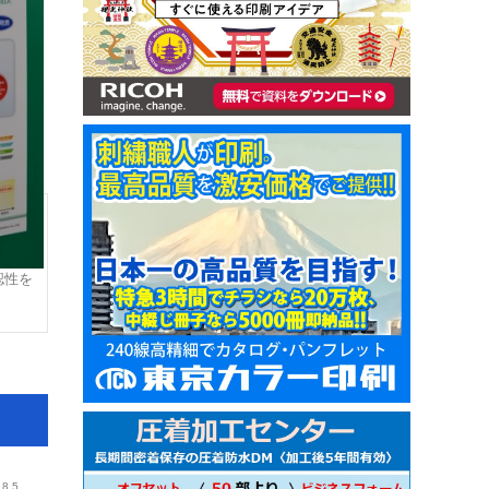
認性を
）
.8.5