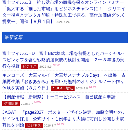
富士フイルムBI 推し活市場の商機を探るオンラインセミナー
「拡大する『推し活市場』をビジネスチャンスに！ ―クリエイ
ター視点とデジタル印刷・特殊加工で探る、高付加価値グッズ
提案―」開催【８月４日】
2026.7.24
最新記事
富士フイルムHD 富士BIの株式上場を前提としたパーシャル・
スピンオフを含む戦略的選択肢の検討を開始 ２〜３年後の実
行を視野
NEW
ビジネス
2026.8.9
キンコーズ 大宮マルイ「大宮サステナブルDays」へ出展 古
紙再生紙「おきあがみ」を用いた無料のオリジナルノート作り
体験を実施【８月９日】
NEW
SDGs・地域
2026.8.8
【倒産情報 新潟県】トーヨービジネス 自己破産を申請
NEW
信用情報
2026.8.7
JAGAT 「page2027」ポスターデザイン決定、加藤文明社のデ
ザインを採用 公式サイトも例年より大幅に前倒し公開し出展
募集を開始
NEW
ビジネス
2026.8.7