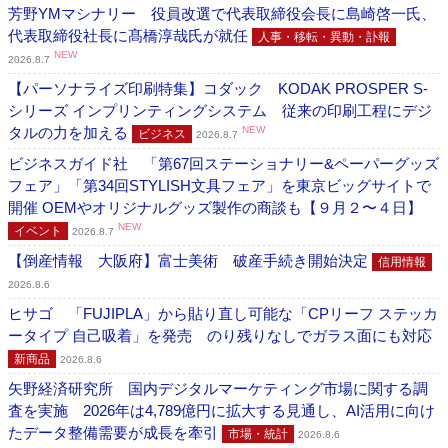
芳野YMマシナリー 役員改選で代表取締役会長に島崎啓一氏、
代表取締役社長に髙橋淳哉氏が就任
人事・移転・異動・訃報
NEW
2026.8.7
【パーソナライズ印刷特集】コダック KODAK PROSPER S-
シリーズ インプリンティングシステム 従来の印刷工程にデジ
タルの力を加える
NEW
ビジネス
2026.8.7
ビジネスガイド社 「第67回ステーショナリー&ペーパーグッズ
フェア」「第34回STYLISH文具フェア」を東京ビッグサイトで
開催 OEMやオリジナルグッズ製作の商談も【９月２〜４日】
NEW
イベント
2026.8.7
【倒産情報 大阪府】富士美術 破産手続き開始決定
信用情報
2026.8.6
ヒサゴ 「FUJIPLA」から貼り直し可能な「CPリーフ ステッカ
ータイプ 自己吸着」を発売 のり残りなしでガラス面にも対応
新商品
2026.8.6
矢野経済研究所 国内デジタルマーケティング市場に関する調
査を実施 2026年は4,789億円に拡大する見通し、AI活用に向け
たデータ整備需要が成長を牽引
市場・統計
2026.8.6