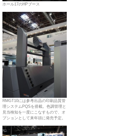
ホール17のHPブース
RMGT10には参考出品の印刷品質管
理システムPQSを搭載。色調管理と
見当検知を一度にこなすもので、オ
プションとして来年頭に発売予定。