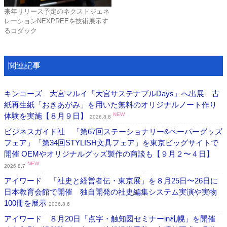
来年リリース予定のネクストジェネ
レーションNEXPREEを技術展示す
るコダック
関連記事
キンコーズ 大宮マルイ「大宮サステナブルDays」へ出展 古
紙再生紙「おきあがみ」を用いた無料のオリジナルノート作り
体験を実施【８月９日】
NEW
2026.8.8
ビジネスガイド社 「第67回ステーショナリー&ペーパーグッズ
フェア」「第34回STYLISH文具フェア」を東京ビッグサイトで
開催 OEMやオリジナルグッズ製作の商談も【９月２〜４日】
NEW
2026.8.7
アイワード 「社史と経営者伝・東京展」を８月25日〜26日に
日本教育会館で開催 独自開発の社史編集システム実演や実物
100冊を展示
2026.8.6
アイワード ８月20日「点字・触知図セミナーin札幌」を開催