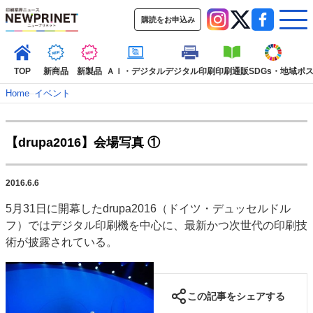
購読をお申込み
TOP
新商品
新製品
ＡＩ・デジタル
デジタル印刷
印刷通販
SDGs・地域
ポ
Home
–
イベント
インデックス
【drupa2016】会場写真 ①
TOP
新着記事
特集記事
動画コンテンツ
インタビュー
コレクション
2016.6.6
カテゴリー一覧
5月31日に開幕したdrupa2016（ドイツ・デュッセルドル
新商品
新製品
ＡＩ・デジタル
デジタル印刷
印刷通販
フ）ではデジタル印刷機を中心に、最新かつ次世代の印刷技
SDGs・地域
ポストプレス
ビジネス
イベント
信用情報
業界
術が披露されている。
市場・統計
人事・移転・異動・訃報
特集記事カテゴリー一覧
この記事をシェアする
2022 見える化・MIS特集