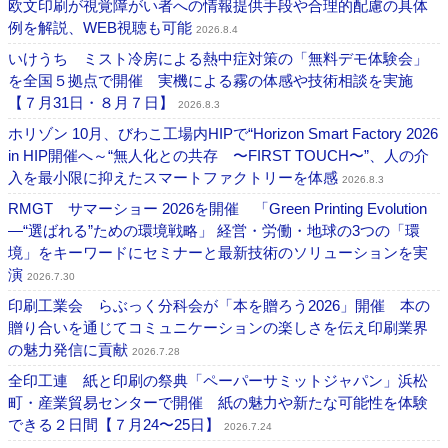
欧文印刷が視覚障がい者への情報提供手段や合理的配慮の具体
例を解説、WEB視聴も可能
2026.8.4
いけうち ミスト冷房による熱中症対策の「無料デモ体験会」
を全国５拠点で開催 実機による霧の体感や技術相談を実施
【７月31日・８月７日】
2026.8.3
ホリゾン 10月、びわこ工場内HIPで“Horizon Smart Factory 2026
in HIP開催へ～“無人化との共存 〜FIRST TOUCH〜”、人の介
入を最小限に抑えたスマートファクトリーを体感
2026.8.3
RMGT サマーショー 2026を開催 「Green Printing Evolution
―“選ばれる”ための環境戦略」 経営・労働・地球の3つの「環
境」をキーワードにセミナーと最新技術のソリューションを実
演
2026.7.30
印刷工業会 らぶっく分科会が「本を贈ろう2026」開催 本の
贈り合いを通じてコミュニケーションの楽しさを伝え印刷業界
の魅力発信に貢献
2026.7.28
全印工連 紙と印刷の祭典「ペーパーサミットジャパン」浜松
町・産業貿易センターで開催 紙の魅力や新たな可能性を体験
できる２日間【７月24〜25日】
2026.7.24