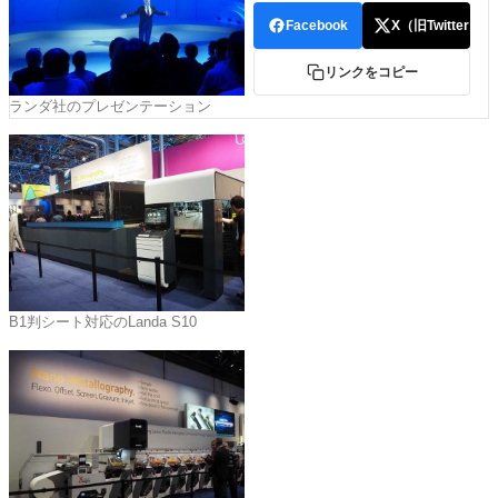
特集・デジタル印刷 アイデアで勝負！ ～多様なビジネス・多彩な商材～
Facebook
X（旧Twitter）
JAPAN PACK 2023 特集
中古印刷機・製本機特集
2022 検査・校正特集
リンクをコピー
特集・デジタル印刷 ～ 新成長軌道を描く
ランダ社のプレゼンテーション
案内
発刊案内
JFPI印刷用語集
印刷機材年鑑
運営
会社案内
購読・購入申し込み
サイトポリシー
お問い合わせ
B1判シート対応のLanda S10