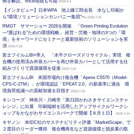
例を解説、WEB視聴も可能
2026.8.4
【インタビュー】日本WPA 池上鎌三郎会長 水なし印刷か
ら“環境ソリューションカンパニー集団”へ
2026.7.31
RMGT サマーショー 2026を開催 「Green Printing Evolution
―“選ばれる”ための環境戦略」 経営・労働・地球の3つの「環
境」をキーワードにセミナーと最新技術のソリューションを実
演
2026.7.30
富士フイルムBI×帝人 「水平クローズドリサイクル」実現 複
合機の使用済み外装カバーを再び外装カバーとして活用する仕
組みづくりで資源循環を促進
2026.7.24
富士フイルムBI 米国市場向け複合機「Apeos C5570（Model-
CPS-C-2TM）」が環境認証「EPEAT 2.0」の新基準に適合 環
境負荷低減への貢献加速を目指す
2026.7.24
キンコーズ 神奈川・川崎市「第21回かわさきサイエンスチャ
レンジ」に出展 印刷端材を活用したアップサイクルワークシ
ョップをかながわサイエンスパークで開催【８月１日】
2026.7.24
キヤノン 米IDC社のサステナビリティ評価「MarketScape」で
２度目のリーダー獲得 複合機再生など資源循環と脱炭素の取