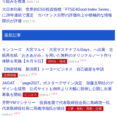
り組みを推進
2026.7.23
大日本印刷 世界的ESG投資指標「FTSE4Good Index Series」
に26年連続で選定 ガバナンス分野の評価向上や積極的な情報
開示が評価
2026.7.22
最新記事
キンコーズ 大宮マルイ「大宮サステナブルDays」へ出展 古
紙再生紙「おきあがみ」を用いた無料のオリジナルノート作り
体験を実施【８月９日】
NEW
SDGs・地域
2026.8.8
【倒産情報 新潟県】トーヨービジネス 自己破産を申請
NEW
信用情報
2026.8.7
JAGAT 「page2027」ポスターデザイン決定、加藤文明社のデ
ザインを採用 公式サイトも例年より大幅に前倒し公開し出展
募集を開始
NEW
ビジネス
2026.8.7
芳野YMマシナリー 役員改選で代表取締役会長に島崎啓一氏、
代表取締役社長に髙橋淳哉氏が就任
人事・移転・異動・訃報
NEW
2026.8.7