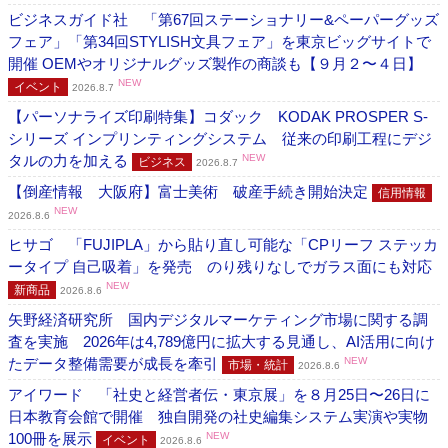
ビジネスガイド社 「第67回ステーショナリー&ペーパーグッズ
フェア」「第34回STYLISH文具フェア」を東京ビッグサイトで
開催 OEMやオリジナルグッズ製作の商談も【９月２〜４日】
NEW
イベント
2026.8.7
【パーソナライズ印刷特集】コダック KODAK PROSPER S-
シリーズ インプリンティングシステム 従来の印刷工程にデジ
タルの力を加える
NEW
ビジネス
2026.8.7
【倒産情報 大阪府】富士美術 破産手続き開始決定
信用情報
NEW
2026.8.6
ヒサゴ 「FUJIPLA」から貼り直し可能な「CPリーフ ステッカ
ータイプ 自己吸着」を発売 のり残りなしでガラス面にも対応
NEW
新商品
2026.8.6
矢野経済研究所 国内デジタルマーケティング市場に関する調
査を実施 2026年は4,789億円に拡大する見通し、AI活用に向け
たデータ整備需要が成長を牽引
NEW
市場・統計
2026.8.6
アイワード 「社史と経営者伝・東京展」を８月25日〜26日に
日本教育会館で開催 独自開発の社史編集システム実演や実物
100冊を展示
NEW
イベント
2026.8.6