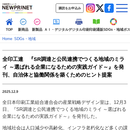
購読をお申込み
TOP
新商品
新製品
ＡＩ・デジタル
デジタル印刷
印刷通販
SDGs・地域
ポ
Home
–
SDGs・地域
インデックス
全印工連 『SR調達と公民連携でつくる地域のミラ
TOP
新着記事
特集記事
動画コンテンツ
イ ～選ばれる企業になるための実践ガイド～』を発
インタビュー
コレクション
刊、自治体と協働関係を築くためのヒント提案
カテゴリー一覧
新商品
新製品
ＡＩ・デジタル
デジタル印刷
印刷通販
2025.12.9
SDGs・地域
ポストプレス
ビジネス
イベント
信用情報
業界
全日本印刷工業組合連合会の産業戦略デザイン室は、12月3
市場・統計
人事・移転・異動・訃報
日、『SR調達と公民連携でつくる地域のミライ ～選ばれる
企業になるための実践ガイド～』を発刊した。
特集記事カテゴリー一覧
地域社会は人口減少や高齢化、インフラ老朽化など多くの課
2022 見える化・MIS特集