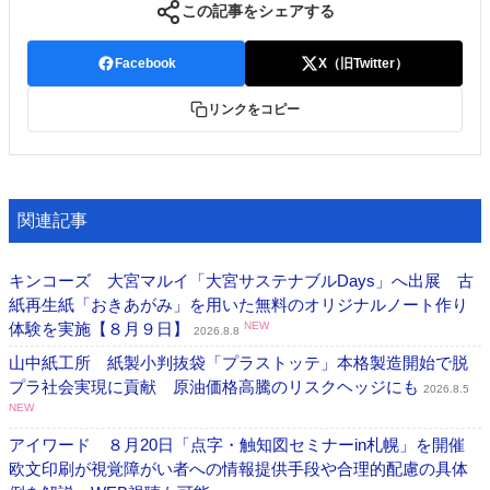
この記事をシェアする
Facebook
X（旧Twitter）
リンクをコピー
関連記事
キンコーズ 大宮マルイ「大宮サステナブルDays」へ出展 古
紙再生紙「おきあがみ」を用いた無料のオリジナルノート作り
体験を実施【８月９日】
NEW
2026.8.8
山中紙工所 紙製小判抜袋「プラストッテ」本格製造開始で脱
プラ社会実現に貢献 原油価格高騰のリスクヘッジにも
2026.8.5
NEW
アイワード ８月20日「点字・触知図セミナーin札幌」を開催
欧文印刷が視覚障がい者への情報提供手段や合理的配慮の具体