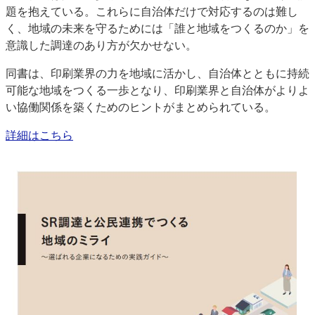
題を抱えている。これらに自治体だけで対応するのは難し
特集・デジタル印刷 アイデアで勝負！ ～多様なビジネス・多彩な商材～
く、地域の未来を守るためには「誰と地域をつくるのか」を
JAPAN PACK 2023 特集
中古印刷機・製本機特集
2022 検査・校正特集
意識した調達のあり方が欠かせない。
特集・デジタル印刷 ～ 新成長軌道を描く
同書は、印刷業界の力を地域に活かし、自治体とともに持続
案内
可能な地域をつくる一歩となり、印刷業界と自治体がよりよ
発刊案内
JFPI印刷用語集
印刷機材年鑑
い協働関係を築くためのヒントがまとめられている。
運営
詳細はこちら
会社案内
購読・購入申し込み
サイトポリシー
お問い合わせ