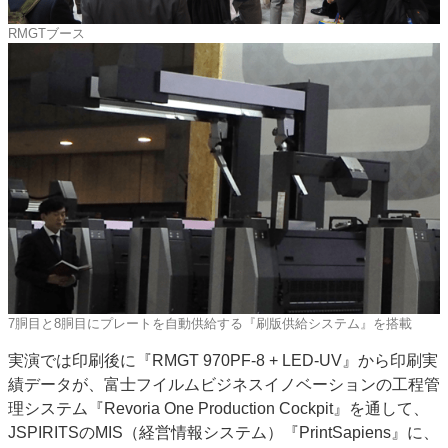
RMGTブース
7胴目と8胴目にプレートを自動供給する『刷版供給システム』を搭載
実演では印刷後に『RMGT 970PF-8 + LED-UV』から印刷実
績データが、富士フイルムビジネスイノベーションの工程管
理システム『Revoria One Production Cockpit』を通して、
JSPIRITSのMIS（経営情報システム）『PrintSapiens』に、