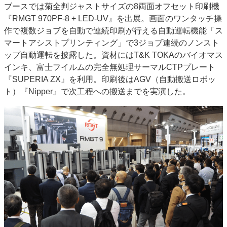
ブースでは菊全判ジャストサイズの8両面オフセット印刷機
特集・デジタル印刷 アイデアで勝負！ ～多様なビジネス・多彩な商材～
『RMGT 970PF-8 + LED-UV』を出展。画面のワンタッチ操
JAPAN PACK 2023 特集
中古印刷機・製本機特集
2022 検査・校正特集
作で複数ジョブを自動で連続印刷が行える自動運転機能「ス
特集・デジタル印刷 ～ 新成長軌道を描く
マートアシストプリンティング」で3ジョブ連続のノンスト
ップ自動運転を披露した。資材にはT&K TOKAのバイオマス
案内
インキ、富士フイルムの完全無処理サーマルCTPプレート
発刊案内
JFPI印刷用語集
印刷機材年鑑
『SUPERIA ZX』を利用。印刷後はAGV（自動搬送ロボッ
ト）『Nipper』で次工程への搬送までを実演した。
運営
会社案内
購読・購入申し込み
サイトポリシー
お問い合わせ