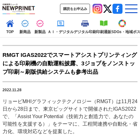
購読をお申込み
TOP
新商品
新製品
ＡＩ・デジタル
デジタル印刷
印刷通販
SDGs・地域
ポ
RMGT IGAS2022でスマートアシストプリンティング
インデックス
による印刷機の自動運転披露、3ジョブをノンストッ
TOP
新着記事
特集記事
動画コンテンツ
プ印刷～刷版供給システムも参考出品
インタビュー
コレクション
カテゴリー一覧
2022.11.28
新商品
新製品
ＡＩ・デジタル
デジタル印刷
印刷通販
リョービMHIグラフィックテクノロジー（RMGT）は11月24
SDGs・地域
ポストプレス
ビジネス
イベント
信用情報
業界
日から28日まで、東京ビッグサイトで開催されたIGAS2022
市場・統計
人事・移転・異動・訃報
で、「Assist Your Potential（技術力と創造力で、あなたの
可能性を支援する）」をテーマに、工程間連携や自動化・省
特集記事カテゴリー一覧
力化、環境対応などを提案した。
2022 見える化・MIS特集