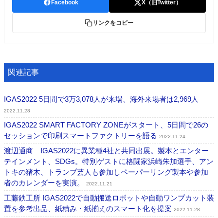
Facebook
X（旧Twitter）
リンクをコピー
関連記事
IGAS2022 5日間で3万3,078人が来場、海外来場者は2,969人
2022.11.28
IGAS2022 SMART FACTORY ZONEがスタート、5日間で26の
セッションで印刷スマートファクトリーを語る
2022.11.24
渡辺通商 IGAS2022に異業種4社と共同出展。製本とエンター
テインメント、SDGs。特別ゲストに格闘家浜崎朱加選手、アン
トキの猪木、トランプ芸人も参加しペーパーリング製本や参加
者のカレンダーを実演。
2022.11.21
工藤鉄工所 IGAS2022で自動搬送ロボットや自動ワンプカット装
置を参考出品、紙積み・紙揃えのスマート化を提案
2022.11.28