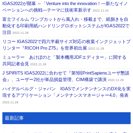
IGAS2022が開幕 ～「Venture into the innovation！―新たなイノ
ベーションへの挑戦―テーマに技術革新示す
2022.11.24
富士フイルム ワンプカットから風入れ・移載まで、紙捌きを自
動化する印刷用紙ハンドリングロボットシステムがIGAS2022で
注目
2022.11.28
リコー IGAS2022で四六半裁サイズ対応の枚葉インクジェットプ
リンター『RICOH Pro Z75』を世界初出展
2022.11.28
ミューラー あけぼのと「製本機用JDFエディター」に関する
共同記者会見
2022.11.28
J SPIRITS IGAS2022に合わせて『第9回PrintSapiensユーザ懇談
会』、ユーザー2社が単品損益管理、CIM構築で講演
2022.11.28
ハイデルベルグ・ジャパン IGASでメンテンナンスのDX化を実
現するアプリケーション「メンテナンスマネージャー4.0」発表
2022.11.28
最新記事