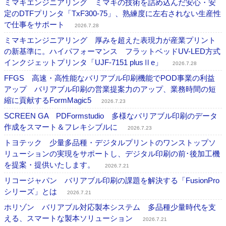
ミマキエンジニアリング ミマキの技術を詰め込んだ安心・安
定のDTFプリンタ「TxF300-75」、熟練度に左右されない生産性
で仕事をサポート
2026.7.28
ミマキエンジニアリング 厚みを超えた表現力が産業プリント
の新基準に。ハイパフォーマンス フラットベッドUV-LED方式
インクジェットプリンタ「UJF-7151 plusⅡe」
2026.7.28
FFGS 高速・高性能なバリアブル印刷機能でPOD事業の利益
アップ バリアブル印刷の営業提案力のアップ、業務時間の短
縮に貢献するFormMagic5
2026.7.23
SCREEN GA PDFormstudio 多様なバリアブル印刷のデータ
作成をスマート＆フレキシブルに
2026.7.23
トヨテック 少量多品種・デジタルプリントのワンストップソ
リューションの実現をサポートし、デジタル印刷の前･後加工機
を提案・提供いたします。
2026.7.21
リコージャパン バリアブル印刷の課題を解決する「FusionPro
シリーズ」とは
2026.7.21
ホリゾン バリアブル対応製本システム 多品種少量時代を支
える、スマートな製本ソリューション
2026.7.21