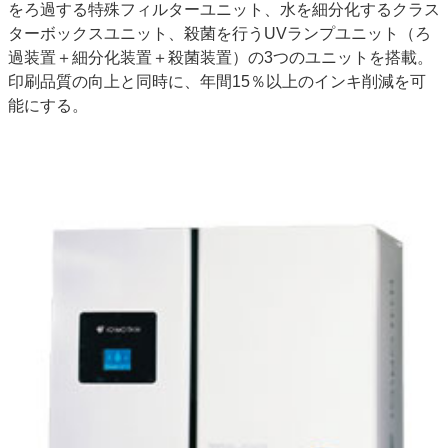
をろ過する特殊フィルターユニット、水を細分化するクラス
JAPAN PACK 2023 特集
中古印刷機・製本機特集
ターボックスユニット、殺菌を行うUVランプユニット（ろ
2022 見える化・MIS特集
2022 検査・校正特集
過装置＋細分化装置＋殺菌装置）の3つのユニットを搭載。
特集・デジタル印刷 ～ 新成長軌道を描く
印刷品質の向上と同時に、年間15％以上のインキ削減を可
能にする。
案内
発刊案内
JFPI印刷用語集
印刷機材年鑑
運営
会社案内
購読・購入申し込み
サイトポリシー
お問い合わせ