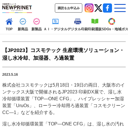
購読をお申込み
TOP
新商品
新製品
ＡＩ・デジタル
デジタル印刷
印刷通販
SDGs・地域
ポ
【JP2023】コスモテック 生産環境ソリューション・
インデックス
湿し水冷却、加湿器、ろ過装置
TOP
新着記事
特集記事
動画コンテンツ
インタビュー
コレクション
2023.5.16
カテゴリー一覧
株式会社コスモテックは5月18日・19日の両日、大阪市のイ
新商品
新製品
ＡＩ・デジタル
デジタル印刷
印刷通販
ンテックス大阪で開催されるJP2023 印刷DX展で、湿し水
SDGs・地域
ポストプレス
ビジネス
イベント
信用情報
業界
冷却循環装置「TOP―ONE CFG」、ハイプレッシャー加湿
装置「UruOs」、ローラー冷却用ろ過装置「コスモクリーン
市場・統計
人事・移転・異動・訃報
CC―1」などを紹介する。
特集記事カテゴリー一覧
湿し水冷却循環装置「TOP―ONE CFG」は、湿し水の汚れ
特集・デジタル印刷 アイデアで勝負！ ～多様なビジネス・多彩な商材～