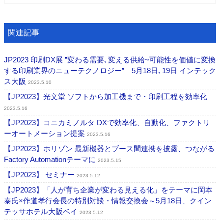
関連記事
JP2023 印刷DX展 ”変わる需要､変える供給~可能性を価値に変換
する印刷業界のニューテクノロジー” 5月18日､19日 インテック
ス大阪
2023.5.10
【JP2023】光文堂 ソフトから加工機まで・印刷工程を効率化
2023.5.16
【JP2023】コニカミノルタ DXで効率化、自動化、ファクトリ
ーオートメーション提案
2023.5.16
【JP2023】ホリゾン 最新機器とブース間連携を披露、つながる
Factory Automationテーマに
2023.5.15
【JP2023】 セミナー
2023.5.12
【JP2023】「人が育ち企業が変わる見える化」をテーマに岡本
泰氏×作道孝行会長の特別対談・情報交換会～5月18日、クイン
テッサホテル大阪ベイ
2023.5.12