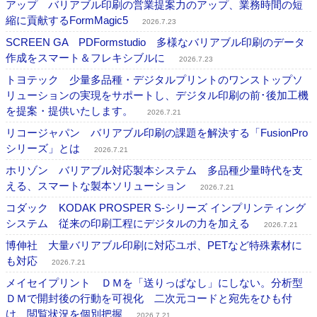
アップ バリアブル印刷の営業提案力のアップ、業務時間の短
縮に貢献するFormMagic5
2026.7.23
SCREEN GA PDFormstudio 多様なバリアブル印刷のデータ
作成をスマート＆フレキシブルに
2026.7.23
トヨテック 少量多品種・デジタルプリントのワンストップソ
リューションの実現をサポートし、デジタル印刷の前･後加工機
を提案・提供いたします。
2026.7.21
リコージャパン バリアブル印刷の課題を解決する「FusionPro
シリーズ」とは
2026.7.21
ホリゾン バリアブル対応製本システム 多品種少量時代を支
える、スマートな製本ソリューション
2026.7.21
コダック KODAK PROSPER S-シリーズ インプリンティング
システム 従来の印刷工程にデジタルの力を加える
2026.7.21
博伸社 大量バリアブル印刷に対応ユポ、PETなど特殊素材に
も対応
2026.7.21
メイセイプリント ＤＭを「送りっぱなし」にしない。分析型
ＤＭで開封後の行動を可視化 二次元コードと宛先をひも付
け、閲覧状況を個別把握
2026.7.21