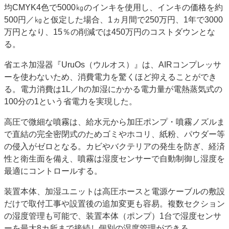
均CMYK4色で5000㎏のインキを使用し、インキの価格を約
500円／㎏と仮定した場合、1ヵ月間で250万円、1年で3000
万円となり、15％の削減では450万円のコストダウンとな
る。
省エネ加湿器『UruOs（ウルオス）』は、AIRコンプレッサ
ーを使わないため、消費電力を驚くほど抑えることができ
る。電力消費は1L／hの加湿にかかる電力量が電熱蒸気式の
100分の1という省電力を実現した。
高圧で微細な噴霧は、給水元から加圧ポンプ・噴霧ノズルま
で直結の完全密閉式のためゴミやホコリ、紙粉、パウダー等
の侵入がゼロとなる。カビやバクテリアの発生を防ぎ、経済
性と衛生面を備え、噴霧は湿度センサーで自動制御し湿度を
最適にコントロールする。
装置本体、加湿ユニットは高圧ホースと電源ケーブルの敷設
だけで取付工事や設置後の追加変更も容易。複数セクション
の湿度管理も可能で、装置本体（ポンプ）1台で湿度センサ
ーを最大8カ所まで接続し個別の湿度管理ができる。