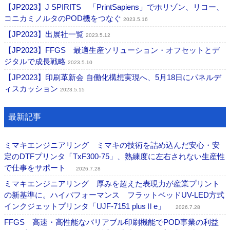
【JP2023】J SPIRITS 「PrintSapiens」でホリゾン、リコー、
コニカミノルタのPOD機をつなぐ
2023.5.16
【JP2023】出展社一覧
2023.5.12
【JP2023】FFGS 最適生産ソリューション・オフセットとデ
ジタルで成長戦略
2023.5.10
【JP2023】印刷革新会 自働化構想実現へ、5月18日にパネルデ
ィスカッション
2023.5.15
最新記事
ミマキエンジニアリング ミマキの技術を詰め込んだ安心・安
定のDTFプリンタ「TxF300-75」、熟練度に左右されない生産性
で仕事をサポート
2026.7.28
ミマキエンジニアリング 厚みを超えた表現力が産業プリント
の新基準に。ハイパフォーマンス フラットベッドUV-LED方式
インクジェットプリンタ「UJF-7151 plusⅡe」
2026.7.28
FFGS 高速・高性能なバリアブル印刷機能でPOD事業の利益