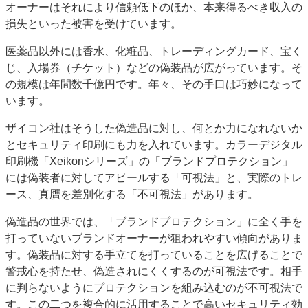
オーナーはそれにより信頼低下のほか、本来得るべき収入の
損失といった被害を受けています。
医薬品以外には香水、化粧品、トレーディングカード、宝く
じ、入場券（チケット）などの偽装品が広がっています。そ
の規模は年間数千億円です。年々、その手口は巧妙になって
います。
ザイコン社はそうした偽造品に対し、何とか力になれないか
とセキュリティ印刷にも力を入れています。カラーデジタル
印刷機「Xeikonシリーズ」の「ブランドプロテクション」
には偽装者に対してアピールする「可視法」と、実際のトレ
ース、真贋を差別化する「不可視法」があります。
偽造品の世界では、「ブランドプロテクション」に全く手を
打っていないブランドオーナーが狙われやすい傾向がありま
す。偽装品に対する手立てを打っていることを広げることで
警戒心を持たせ、偽造されにくくするのが可視法です。相手
に判らないようにプロテクションを組み込むのが不可視法で
す。この二つを複合的に活用することで高いセキュリティ効