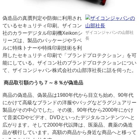
特集・デジタル印刷 アイデアで勝負！ ～多様なビジネス・多彩な商材～
JAPAN PACK 2023 特集
中古印刷機・製本機特集
2022 検査・校正特集
偽造品の真贋判定や防御に利用され
特集・デジタル印刷 ～ 新成長軌道を描く
ているセキュリティ印刷。ザイコン
ザイコンジャパンの山部社
社のカラーデジタル印刷機Xeikonシ
案内
長
リーズは、製品のパッケージやラベ
発刊案内
JFPI印刷用語集
印刷機材年鑑
ルに特殊トナーや特殊印刷技術を利
用したセキュリティ印刷で「ブランドプロテクション」を可
運営
能にしている。ザイコン社のブランドプロテクションについ
会社案内
購読・購入申し込み
サイトポリシー
て、ザイコンジャパン株式会社の山部淳社長に話を伺った。
お問い合わせ
商品取引額のうち７～８％が偽造品
商品の偽造品、偽装品は1980年代から目立ち始め、90年代
にかけて高級なブランドの洋服やバッグなどラグジュアリー
製品がその中心でした。その後、90年代から2000年にかけ
て音楽CDやビデオ、DVDといったデジタルコンテンツへと
広がります。そして2000年代以降は、医薬品、農薬の偽造
品が横行しています。高額の商品から身近な商品へと移って