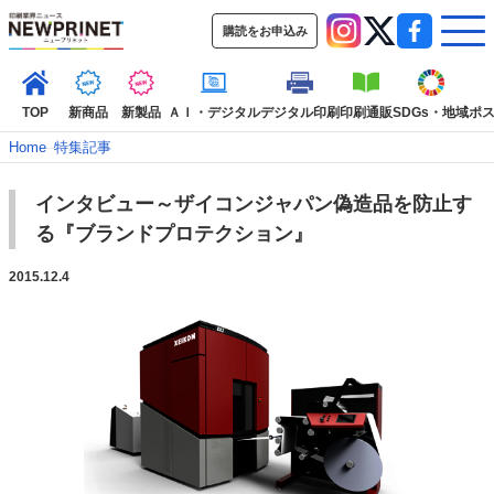
購読をお申込み
TOP
新商品
新製品
ＡＩ・デジタル
デジタル印刷
印刷通販
SDGs・地域
ポ
Home
–
特集記事
インタビュー～ザイコンジャパン偽造品を防止す
インデックス
る『ブランドプロテクション』
TOP
新着記事
特集記事
動画コンテンツ
インタビュー
コレクション
2015.12.4
カテゴリー一覧
新商品
新製品
ＡＩ・デジタル
デジタル印刷
印刷通販
SDGs・地域
ポストプレス
ビジネス
イベント
信用情報
業界
市場・統計
人事・移転・異動・訃報
特集記事カテゴリー一覧
2022 見える化・MIS特集