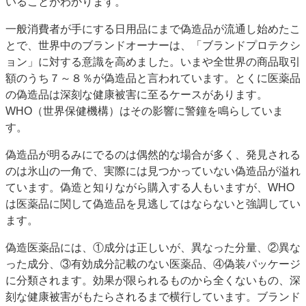
いることがわかります。
一般消費者が手にする日用品にまで偽造品が流通し始めたこ
とで、世界中のブランドオーナーは、「ブランドプロテクシ
ョン」に対する意識を高めました。いまや全世界の商品取引
額のうち７～８％が偽造品と言われています。とくに医薬品
の偽造品は深刻な健康被害に至るケースがあります。
WHO（世界保健機構）はその影響に警鐘を鳴らしていま
す。
偽造品が明るみにでるのは偶然的な場合が多く、発見される
のは氷山の一角で、実際には見つかっていない偽造品が溢れ
ています。偽造と知りながら購入する人もいますが、WHO
は医薬品に関して偽造品を見逃してはならないと強調してい
ます。
偽造医薬品には、①成分は正しいが、異なった分量、②異な
った成分、③有効成分記載のない医薬品、④偽装パッケージ
に分類されます。効果が限られるものから全くないもの、深
刻な健康被害がもたらされるまで横行しています。ブランド