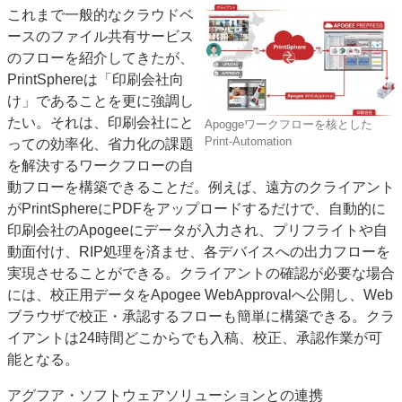
これまで一般的なクラウドベ
ースのファイル共有サービス
のフローを紹介してきたが、
PrintSphereは「印刷会社向
け」であることを更に強調し
たい。それは、印刷会社にと
Apoggeワークフローを核とした
Print-Automation
っての効率化、省力化の課題
を解決するワークフローの自
動フローを構築できることだ。例えば、遠方のクライアント
がPrintSphereにPDFをアップロードするだけで、自動的に
印刷会社のApogeeにデータが入力され、プリフライトや自
動面付け、RIP処理を済ませ、各デバイスへの出力フローを
実現させることができる。クライアントの確認が必要な場合
には、校正用データをApogee WebApprovalへ公開し、Web
ブラウザで校正・承認するフローも簡単に構築できる。クラ
イアントは24時間どこからでも入稿、校正、承認作業が可
能となる。
アグフア・ソフトウェアソリューションとの連携