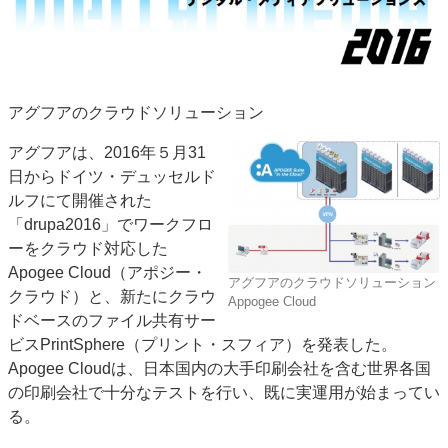
JAPAN PACK 2023 特集
中古印刷機・製本機特集
2022 見える化・MIS特集
2022 検査・校正特集
特集・デジタル印刷 ～ 新成長軌道を描く
アグフアのクラウドソリューション
案内
発刊案内
JFPI印刷用語集
印刷機材年鑑
アグフアは、2016年５月31
日からドイツ・デュッセルド
運営
ルフにて開催された
会社案内
購読・購入申し込み
サイトポリシー
「drupa2016」でワークフロ
お問い合わせ
ーをクラウド対応した
Apogee Cloud（アポジー・
アグフアのクラウドソリューション
クラウド）と、新たにクラウ
Appogee Cloud
ドベースのファイル共有サー
ビスPrintSphere（プリント・スフィア）を発表した。
Apogee Cloudは、日本国内の大手印刷会社を含む世界各国
の印刷会社で十分なテストを行い、既に実運用が始まってい
る。