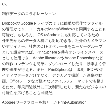
い。
制作データのコラボレーション
DropboxやGoogleドライブのように簡単な操作でファイル
の管理ができ、ローカルのMacやWindowsと同期することも
可能だ。もちろん、iOSやAndroidにも対応しているため、
外出先からのデータ入稿にも対応できる。社外のカメラマン
やデザイナー、社内のDTPオペレータをユーザーグループ
として設定すれば、PrintSphereを共有オンラインスペース
として使用でき、Adobe IllustratorやAdobe Photoshopなど
の制作コンテンツを簡単にダウンロードしたり、効率よく管
理や編集が行える。また、PrintSphereは、印刷用PDFやネ
イティブデータだけでなく、デジカメで撮影した画像や動
画、Officeデータなど様々なファイルフォーマットでも扱え
るため、印刷用途以外に二次利用したり、新たなビジネスの
可能性を広げることも可能だ。
Apogeeワークフローを核としたPrint-Automation