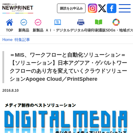
購読をお申込み
TOP
新商品
新製品
ＡＩ・デジタル
デジタル印刷
印刷通販
SDGs・地域
ポ
Home
–
特集記事
＝MIS、ワークフローと自動化ソリューション＝
インデックス
【ソリューション】日本アグフア・ゲバルトワー
TOP
新着記事
特集記事
動画コンテンツ
クフローのあり方を変えていくクラウドソリュー
インタビュー
コレクション
ションApogee Cloud／PrintSphere
カテゴリー一覧
2016.8.10
新商品
新製品
ＡＩ・デジタル
デジタル印刷
印刷通販
SDGs・地域
ポストプレス
ビジネス
イベント
信用情報
業界
市場・統計
人事・移転・異動・訃報
特集記事カテゴリー一覧
特集・デジタル印刷 アイデアで勝負！ ～多様なビジネス・多彩な商材～