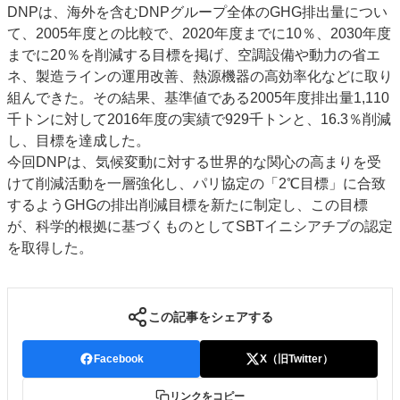
DNPは、海外を含むDNPグループ全体のGHG排出量につい
特集・デジタル印刷 アイデアで勝負！ ～多様なビジネス・多彩な商材～
て、2005年度との比較で、2020年度までに10％、2030年度
JAPAN PACK 2023 特集
中古印刷機・製本機特集
2022 検査・校正特集
までに20％を削減する目標を掲げ、空調設備や動力の省エ
特集・デジタル印刷 ～ 新成長軌道を描く
ネ、製造ラインの運用改善、熱源機器の高効率化などに取り
組んできた。その結果、基準値である2005年度排出量1,110
案内
千トンに対して2016年度の実績で929千トンと、16.3％削減
発刊案内
JFPI印刷用語集
印刷機材年鑑
し、目標を達成した。
今回DNPは、気候変動に対する世界的な関心の高まりを受
運営
けて削減活動を一層強化し、パリ協定の「2℃目標」に合致
会社案内
購読・購入申し込み
サイトポリシー
するようGHGの排出削減目標を新たに制定し、この目標
お問い合わせ
が、科学的根拠に基づくものとしてSBTイニシアチブの認定
を取得した。
この記事をシェアする
Facebook
X（旧Twitter）
リンクをコピー