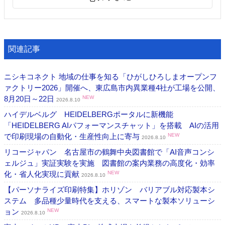
関連記事
ニシキコネクト 地域の仕事を知る「ひがしひろしまオープンフ
ァクトリー2026」開催へ、東広島市内異業種4社が工場を公開、
8月20日～22日
NEW
2026.8.10
ハイデルベルグ HEIDELBERGポータルに新機能
「HEIDELBERG AIパフォーマンスチャット」を搭載 AIの活用
で印刷現場の自動化・生産性向上に寄与
NEW
2026.8.10
リコージャパン 名古屋市の鶴舞中央図書館で「AI音声コンシ
ェルジュ」実証実験を実施 図書館の案内業務の高度化・効率
化・省人化実現に貢献
NEW
2026.8.10
【パーソナライズ印刷特集】ホリゾン バリアブル対応製本シ
ステム 多品種少量時代を支える、スマートな製本ソリューシ
ョン
NEW
2026.8.10