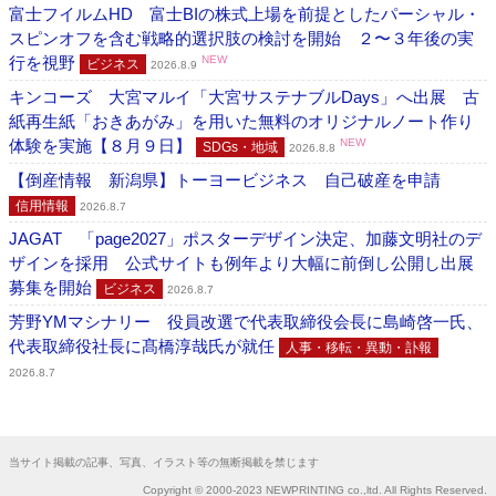
富士フイルムHD 富士BIの株式上場を前提としたパーシャル・
スピンオフを含む戦略的選択肢の検討を開始 ２〜３年後の実
行を視野
NEW
ビジネス
2026.8.9
キンコーズ 大宮マルイ「大宮サステナブルDays」へ出展 古
紙再生紙「おきあがみ」を用いた無料のオリジナルノート作り
体験を実施【８月９日】
NEW
SDGs・地域
2026.8.8
【倒産情報 新潟県】トーヨービジネス 自己破産を申請
信用情報
2026.8.7
JAGAT 「page2027」ポスターデザイン決定、加藤文明社のデ
ザインを採用 公式サイトも例年より大幅に前倒し公開し出展
募集を開始
ビジネス
2026.8.7
芳野YMマシナリー 役員改選で代表取締役会長に島崎啓一氏、
代表取締役社長に髙橋淳哉氏が就任
人事・移転・異動・訃報
2026.8.7
当サイト掲載の記事、写真、イラスト等の無断掲載を禁じます
Copyright © 2000-2023 NEWPRINTING co.,ltd. All Rights Reserved.