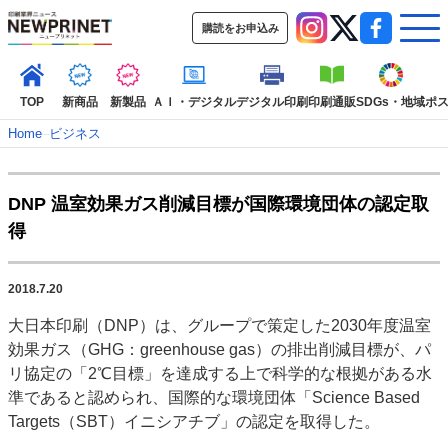
購読をお申込み
TOP
新商品
新製品
ＡＩ・デジタル
デジタル印刷
印刷通販
SDGs・地域
ポ
Home
–
ビジネス
インデックス
DNP 温室効果ガス削減目標が国際環境団体の認定取
TOP
新着記事
特集記事
動画コンテンツ
得
インタビュー
コレクション
カテゴリー一覧
2018.7.20
新商品
新製品
ＡＩ・デジタル
デジタル印刷
印刷通販
大日本印刷（DNP）は、グループで策定した2030年度温室
SDGs・地域
ポストプレス
ビジネス
イベント
信用情報
業界
効果ガス（GHG：greenhouse gas）の排出削減目標が、パ
市場・統計
人事・移転・異動・訃報
リ協定の「2℃目標」を達成する上で科学的な根拠がある水
準であると認められ、国際的な環境団体「Science Based
特集記事カテゴリー一覧
Targets（SBT）イニシアチブ」の認定を取得した。
2022 見える化・MIS特集