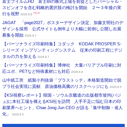
富士フイルムHD 富士BIの株式上場を前提としたパーシャル・
スピンオフを含む戦略的選択肢の検討を開始 ２〜３年後の実
行を視野
NEW
2026.8.9
JAGAT 「page2027」ポスターデザイン決定、加藤文明社のデ
ザインを採用 公式サイトも例年より大幅に前倒し公開し出展
募集を開始
2026.8.7
【パーソナライズ印刷特集】コダック KODAK PROSPER S-
シリーズ インプリンティングシステム 従来の印刷工程にデジ
タルの力を加える
2026.8.7
【パーソナライズ印刷特集】博伸社 大量バリアブル印刷に対
応ユポ、PETなど特殊素材にも対応
2026.8.6
山中紙工所 紙製小判抜袋「プラストッテ」本格製造開始で脱
プラ社会実現に貢献 原油価格高騰のリスクヘッジにも
2026.8.5
【KSI視察レポート】韓国・ソウル京畿道の出版都市坡州(パジ
ュ)に本社工場を構えるKSI社を訪問 人手不足に悩む日本の印
刷業界へヒント、Chae Jong Jun CEO が語る「集中制御・省人
化」
2026.8.5