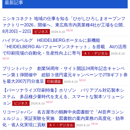
最新記事
ニシキコネクト 地域の仕事を知る「ひがしひろしまオープンフ
ァクトリー2026」開催へ、東広島市内異業種4社が工場を公開、
8月20日～22日
NEW
ビジネス
2026.8.10
ハイデルベルグ HEIDELBERGポータルに新機能
「HEIDELBERG AIパフォーマンスチャット」を搭載 AIの活用
で印刷現場の自動化・生産性向上に寄与
ＡＩ・デジタル
2026.8.10
NEW
プリントパック 創業56周年・サイト開設24周年記念キャンペ
ーン第１弾開催中 総額３億円還元キャンペーンでJTBギフト券
を最大200万円分進呈
NEW
印刷通販
2026.8.10
【パーソナライズ印刷特集】ホリゾン バリアブル対応製本シ
ステム 多品種少量時代を支える、スマートな製本ソリューシ
ョン
NEW
ビジネス
2026.8.10
リコージャパン 名古屋市の鶴舞中央図書館で「AI音声コンシ
ェルジュ」実証実験を実施 図書館の案内業務の高度化・効率
化・省人化実現に貢献
NEW
ＡＩ・デジタル
2026.8.10