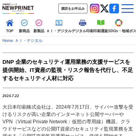
購読をお申込み
TOP
新商品
新製品
ＡＩ・デジタル
デジタル印刷
印刷通販
SDGs・地域
ポ
Home
–
ＡＩ・デジタル
インデックス
DNP 企業のセキュリティ運用業務の支援サービスを
TOP
新着記事
特集記事
動画コンテンツ
提供開始、IT資産の監視・リスク報告を代行し、不足
インタビュー
コレクション
するセキュリティ人材に対応
カテゴリー一覧
新商品
新製品
ＡＩ・デジタル
デジタル印刷
印刷通販
2024.7.22
SDGs・地域
ポストプレス
ビジネス
イベント
信用情報
業界
大日本印刷株式会社は、2024年7月17日、サイバー攻撃を受
市場・統計
人事・移転・異動・訃報
けるリスクが高い企業のインターネット公開サーバーや
VPN（Virtual Private Network：仮想の専用線）機器、クラ
特集記事カテゴリー一覧
ウドサービスなどの公開IT資産のセキュリティ監視業務を支
2022 見える化・MIS特集