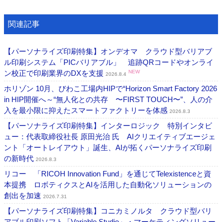
関連記事
【パーソナライズ印刷特集】オンデオマ クラウド型バリアブ
ル印刷システム「PICバリアブル」 追跡QRコードやオンライ
ン校正で印刷業界のDXを支援
NEW
2026.8.4
ホリゾン 10月、びわこ工場内HIPで“Horizon Smart Factory 2026
in HIP開催へ～“無人化との共存 〜FIRST TOUCH〜”、人の介
入を最小限に抑えたスマートファクトリーを体感
2026.8.3
【パーソナライズ印刷特集】インターロジック 特別インタビ
ュー：代表取締役社長 原田光治 氏 AIクリエイティブエージェ
ント「オートレイアウト」誕生、AIが拓くパーソナライズ印刷
の新時代
2026.8.3
リコー 「RICOH Innovation Fund」を通じてTelexistenceと資
本提携 ロボティクスとAIを活用した自動化ソリューションの
創出を加速
2026.7.31
【パーソナライズ印刷特集】コニカミノルタ クラウド型バリ
アブル印刷ソフト「Variable Studio」・マーケティングソリュー