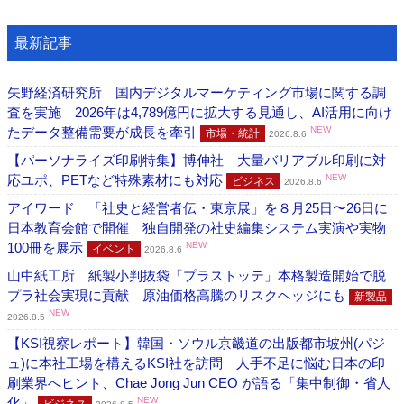
最新記事
矢野経済研究所 国内デジタルマーケティング市場に関する調
査を実施 2026年は4,789億円に拡大する見通し、AI活用に向け
たデータ整備需要が成長を牽引
NEW
市場・統計
2026.8.6
【パーソナライズ印刷特集】博伸社 大量バリアブル印刷に対
応ユポ、PETなど特殊素材にも対応
NEW
ビジネス
2026.8.6
アイワード 「社史と経営者伝・東京展」を８月25日〜26日に
日本教育会館で開催 独自開発の社史編集システム実演や実物
100冊を展示
NEW
イベント
2026.8.6
山中紙工所 紙製小判抜袋「プラストッテ」本格製造開始で脱
プラ社会実現に貢献 原油価格高騰のリスクヘッジにも
新製品
NEW
2026.8.5
【KSI視察レポート】韓国・ソウル京畿道の出版都市坡州(パジ
ュ)に本社工場を構えるKSI社を訪問 人手不足に悩む日本の印
刷業界へヒント、Chae Jong Jun CEO が語る「集中制御・省人
化」
NEW
ビジネス