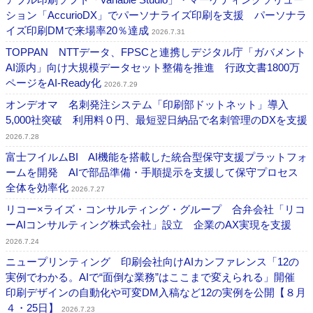
ション「AccurioDX」でパーソナライズ印刷を支援 パーソナラ
イズ印刷DMで来場率20％達成
2026.7.31
TOPPAN NTTデータ、FPSCと連携しデジタル庁「ガバメント
AI源内」向け大規模データセット整備を推進 行政文書1800万
ページをAI-Ready化
2026.7.29
オンデオマ 名刺発注システム「印刷部ドットネット」導入
5,000社突破 利用料０円、最短翌日納品で名刺管理のDXを支援
2026.7.28
富士フイルムBI AI機能を搭載した統合型保守支援プラットフォ
ームを開発 AIで部品準備・手順提示を支援して保守プロセス
全体を効率化
2026.7.27
リコー×ライズ・コンサルティング・グループ 合弁会社「リコ
ーAIコンサルティング株式会社」設立 企業のAX実現を支援
2026.7.24
ニュープリンティング 印刷会社向けAIカンファレンス「12の
実例でわかる。AIで“面倒な業務”はここまで変えられる」開催
印刷デザインの自動化や可変DM入稿など12の実例を公開【８月
４・25日】
2026.7.23