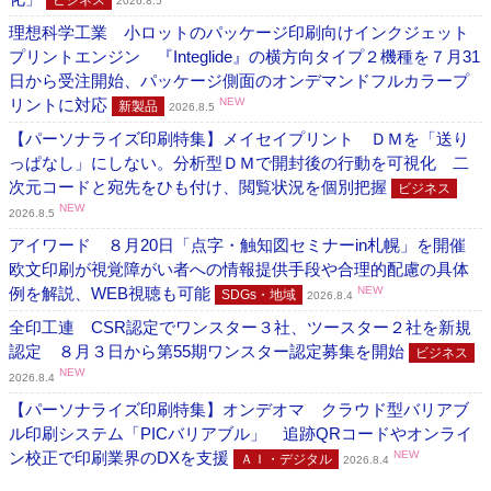
2026.8.5
理想科学工業 小ロットのパッケージ印刷向けインクジェット
プリントエンジン 『Integlide』の横方向タイプ２機種を７月31
日から受注開始、パッケージ側面のオンデマンドフルカラープ
リントに対応
NEW
新製品
2026.8.5
【パーソナライズ印刷特集】メイセイプリント ＤＭを「送り
っぱなし」にしない。分析型ＤＭで開封後の行動を可視化 二
次元コードと宛先をひも付け、閲覧状況を個別把握
ビジネス
NEW
2026.8.5
アイワード ８月20日「点字・触知図セミナーin札幌」を開催
欧文印刷が視覚障がい者への情報提供手段や合理的配慮の具体
例を解説、WEB視聴も可能
NEW
SDGs・地域
2026.8.4
全印工連 CSR認定でワンスター３社、ツースター２社を新規
認定 ８月３日から第55期ワンスター認定募集を開始
ビジネス
NEW
2026.8.4
【パーソナライズ印刷特集】オンデオマ クラウド型バリアブ
ル印刷システム「PICバリアブル」 追跡QRコードやオンライ
ン校正で印刷業界のDXを支援
NEW
ＡＩ・デジタル
2026.8.4