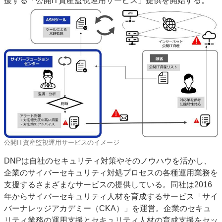
援する「公開IT資産監視運用サービス」提供を開始する。
特集・デジタル印刷 アイデアで勝負！ ～多様なビジネス・多彩な商材～
JAPAN PACK 2023 特集
中古印刷機・製本機特集
2022 検査・校正特集
特集・デジタル印刷 ～ 新成長軌道を描く
案内
発刊案内
JFPI印刷用語集
印刷機材年鑑
運営
会社案内
購読・購入申し込み
サイトポリシー
お問い合わせ
公開IT資産監視運用サービスのイメージ
DNPは自社のセキュリティ対策やそのノウハウを活かし、
企業のサイバーセキュリティ対処プロセスの各種運用業務を
支援するさまざまなサービスの提供している。同社は2016
年からサイバーセキュリティ人材を育成するサービス「サイ
バーナレッジアカデミー（CKA）」を運営。企業のセキュ
リティ業務の運用支援とセキュリティ人材の育成支援をセッ