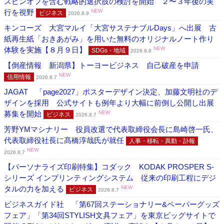
スピンオフを含む戦略的選択肢の検討を開始 ２〜３年後の実
行を視野
NEW
ビジネス
2026.8.9
キンコーズ 大宮マルイ「大宮サステナブルDays」へ出展 古
紙再生紙「おきあがみ」を用いた無料のオリジナルノート作り
体験を実施【８月９日】
NEW
SDGs・地域
2026.8.8
【倒産情報 新潟県】トーヨービジネス 自己破産を申請
NEW
信用情報
2026.8.7
JAGAT 「page2027」ポスターデザイン決定、加藤文明社のデ
ザインを採用 公式サイトも例年より大幅に前倒し公開し出展
募集を開始
NEW
ビジネス
2026.8.7
芳野YMマシナリー 役員改選で代表取締役会長に島崎啓一氏、
代表取締役社長に髙橋淳哉氏が就任
人事・移転・異動・訃報
NEW
2026.8.7
【パーソナライズ印刷特集】コダック KODAK PROSPER S-
シリーズ インプリンティングシステム 従来の印刷工程にデジ
タルの力を加える
NEW
ビジネス
2026.8.7
ビジネスガイド社 「第67回ステーショナリー&ペーパーグッズ
フェア」「第34回STYLISH文具フェア」を東京ビッグサイトで