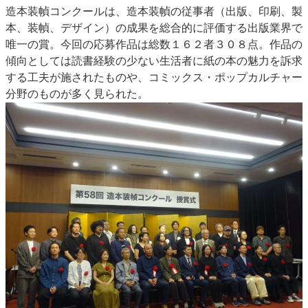
造本装幀コンクールは、造本装幀の従事者（出版、印刷、製
JAPAN PACK 2023 特集
中古印刷機・製本機特集
本、装幀、デザイン）の成果を総合的に評価する出版業界で
2022 見える化・MIS特集
2022 検査・校正特集
唯一の賞。今回の応募作品は総数１６２者３０８点。作品の
特集・デジタル印刷 ～ 新成長軌道を描く
傾向としては読書経験の少ない生活者に紙の本の魅力を訴求
する工夫が施されたものや、コミックス・ポップカルチャー
案内
分野のものが多く見られた。
発刊案内
JFPI印刷用語集
印刷機材年鑑
運営
会社案内
購読・購入申し込み
サイトポリシー
お問い合わせ