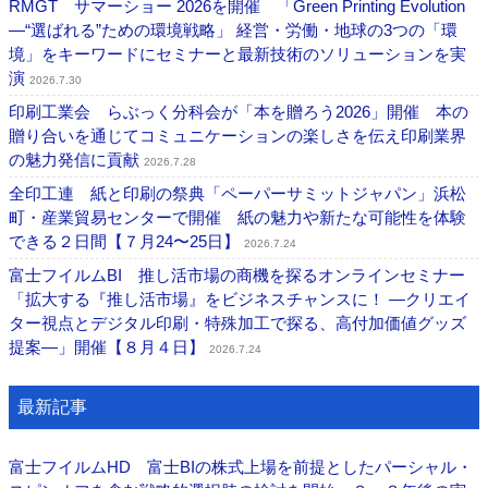
RMGT サマーショー 2026を開催 「Green Printing Evolution
―“選ばれる”ための環境戦略」 経営・労働・地球の3つの「環
境」をキーワードにセミナーと最新技術のソリューションを実
演
2026.7.30
印刷工業会 らぶっく分科会が「本を贈ろう2026」開催 本の
贈り合いを通じてコミュニケーションの楽しさを伝え印刷業界
の魅力発信に貢献
2026.7.28
全印工連 紙と印刷の祭典「ペーパーサミットジャパン」浜松
町・産業貿易センターで開催 紙の魅力や新たな可能性を体験
できる２日間【７月24〜25日】
2026.7.24
富士フイルムBI 推し活市場の商機を探るオンラインセミナー
「拡大する『推し活市場』をビジネスチャンスに！ ―クリエイ
ター視点とデジタル印刷・特殊加工で探る、高付加価値グッズ
提案―」開催【８月４日】
2026.7.24
最新記事
富士フイルムHD 富士BIの株式上場を前提としたパーシャル・