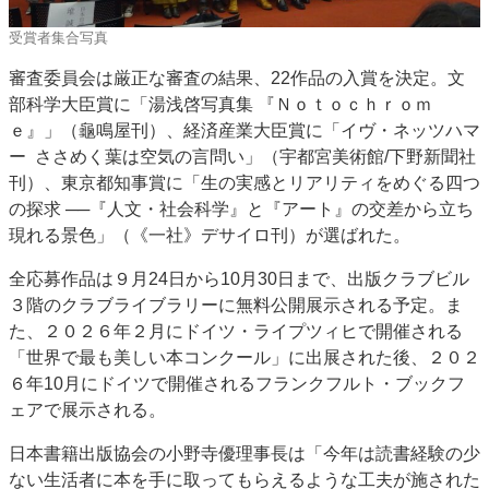
受賞者集合写真
審査委員会は厳正な審査の結果、22作品の入賞を決定。文
部科学大臣賞に「湯浅啓写真集 『Ｎｏｔｏｃｈｒｏｍ
ｅ』」（龜鳴屋刊）、経済産業大臣賞に「イヴ・ネッツハマ
ー ささめく葉は空気の言問い」（宇都宮美術館/下野新聞社
刊）、東京都知事賞に「生の実感とリアリティをめぐる四つ
の探求 ──『人文・社会科学』と『アート』の交差から立ち
現れる景色」（《一社》デサイロ刊）が選ばれた。
全応募作品は９月24日から10月30日まで、出版クラブビル
３階のクラブライブラリーに無料公開展示される予定。ま
た、２０２６年２月にドイツ・ライプツィヒで開催される
「世界で最も美しい本コンクール」に出展された後、２０２
６年10月にドイツで開催されるフランクフルト・ブックフ
ェアで展示される。
日本書籍出版協会の小野寺優理事長は「今年は読書経験の少
ない生活者に本を手に取ってもらえるような工夫が施された