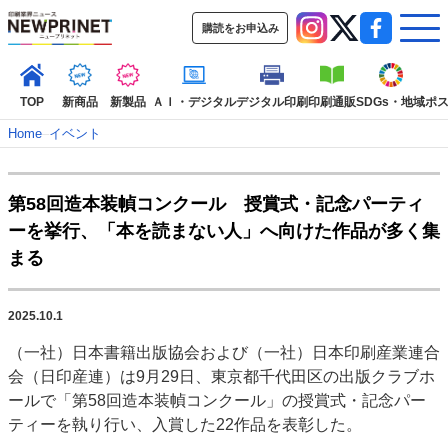
購読をお申込み
TOP
新商品
新製品
ＡＩ・デジタル
デジタル印刷
印刷通販
SDGs・地域
ポ
Home
–
イベント
インデックス
第58回造本装幀コンクール 授賞式・記念パーティ
TOP
新着記事
特集記事
動画コンテンツ
ーを挙行、「本を読まない人」へ向けた作品が多く集
インタビュー
コレクション
まる
カテゴリー一覧
新商品
新製品
ＡＩ・デジタル
デジタル印刷
印刷通販
2025.10.1
SDGs・地域
ポストプレス
ビジネス
イベント
信用情報
業界
（一社）日本書籍出版協会および（一社）日本印刷産業連合
市場・統計
人事・移転・異動・訃報
会（日印産連）は9月29日、東京都千代田区の出版クラブホ
ールで「第58回造本装幀コンクール」の授賞式・記念パー
特集記事カテゴリー一覧
ティーを執り行い、入賞した22作品を表彰した。
特集・デジタル印刷 アイデアで勝負！ ～多様なビジネス・多彩な商材～