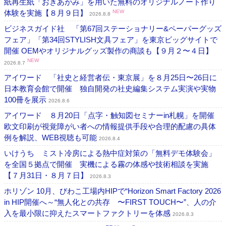
紙再生紙「おきあがみ」を用いた無料のオリジナルノート作り
体験を実施【８月９日】
NEW
2026.8.8
ビジネスガイド社 「第67回ステーショナリー&ペーパーグッズ
フェア」「第34回STYLISH文具フェア」を東京ビッグサイトで
開催 OEMやオリジナルグッズ製作の商談も【９月２〜４日】
NEW
2026.8.7
アイワード 「社史と経営者伝・東京展」を８月25日〜26日に
日本教育会館で開催 独自開発の社史編集システム実演や実物
100冊を展示
2026.8.6
アイワード ８月20日「点字・触知図セミナーin札幌」を開催
欧文印刷が視覚障がい者への情報提供手段や合理的配慮の具体
例を解説、WEB視聴も可能
2026.8.4
いけうち ミスト冷房による熱中症対策の「無料デモ体験会」
を全国５拠点で開催 実機による霧の体感や技術相談を実施
【７月31日・８月７日】
2026.8.3
ホリゾン 10月、びわこ工場内HIPで“Horizon Smart Factory 2026
in HIP開催へ～“無人化との共存 〜FIRST TOUCH〜”、人の介
入を最小限に抑えたスマートファクトリーを体感
2026.8.3