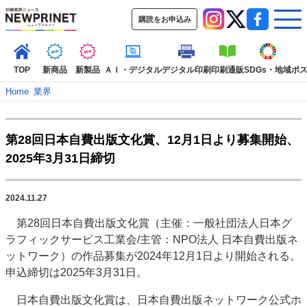
購読をお申込み
TOP
新商品
新製品
ＡＩ・デジタル
デジタル印刷
印刷通販
SDGs・地域
ポ
Home
–
業界
インデックス
第28回日本自費出版文化賞、12月1日より募集開始、
TOP
新着記事
特集記事
動画コンテンツ
2025年3月31日締切
インタビュー
コレクション
カテゴリー一覧
2024.11.27
新商品
新製品
ＡＩ・デジタル
デジタル印刷
印刷通販
第28回日本自費出版文化賞（主催：一般社団法人日本グ
SDGs・地域
ポストプレス
ビジネス
イベント
信用情報
業界
ラフィックサービス工業会/主管：NPO法人 日本自費出版ネ
市場・統計
人事・移転・異動・訃報
ットワーク）の作品募集が2024年12月1日より開始される。
申込締切は2025年3月31日。
特集記事カテゴリー一覧
日本自費出版文化賞は、日本自費出版ネットワーク公式ホ
2022 見える化・MIS特集