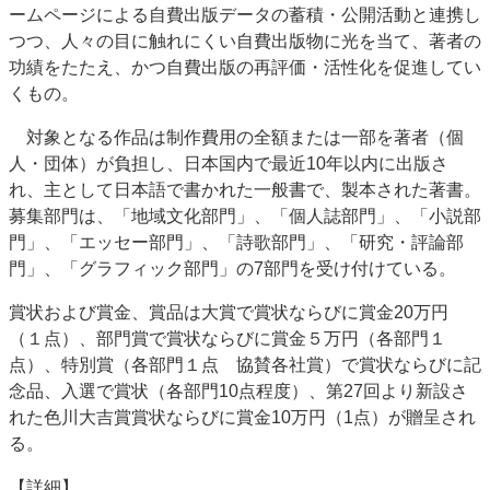
ームページによる自費出版データの蓄積・公開活動と連携し
特集・デジタル印刷 アイデアで勝負！ ～多様なビジネス・多彩な商材～
つつ、人々の目に触れにくい自費出版物に光を当て、著者の
JAPAN PACK 2023 特集
中古印刷機・製本機特集
2022 検査・校正特集
功績をたたえ、かつ自費出版の再評価・活性化を促進してい
特集・デジタル印刷 ～ 新成長軌道を描く
くもの。
案内
対象となる作品は制作費用の全額または一部を著者（個
人・団体）が負担し、日本国内で最近10年以内に出版さ
発刊案内
JFPI印刷用語集
印刷機材年鑑
れ、主として日本語で書かれた一般書で、製本された著書。
運営
募集部門は、「地域文化部門」、「個人誌部門」、「小説部
会社案内
購読・購入申し込み
サイトポリシー
門」、「エッセー部門」、「詩歌部門」、「研究・評論部
お問い合わせ
門」、「グラフィック部門」の7部門を受け付けている。
賞状および賞金、賞品は大賞で賞状ならびに賞金20万円
（１点）、部門賞で賞状ならびに賞金５万円（各部門１
点）、特別賞（各部門１点 協賛各社賞）で賞状ならびに記
念品、入選で賞状（各部門10点程度）、第27回より新設さ
れた色川大吉賞賞状ならびに賞金10万円（1点）が贈呈され
る。
【詳細】