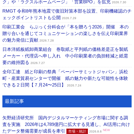
ク」や「ラクスルホームページ」「営業BPO」を拡充
2026.7.30
RMGT 令和8年熊本地震で復旧対策本部を設置、印刷機確認のチ
ェックポイントリストも公開
2026.7.29
印刷工業会 らぶっく分科会が「本を贈ろう2026」開催 本の
贈り合いを通じてコミュニケーションの楽しさを伝え印刷業界
の魅力発信に貢献
2026.7.28
日本洋紙板紙卸商業組合 巻取紙と平判紙の価格差是正を製紙
メーカー・代理店へ申し入れ 中小印刷業者の負担軽減と紙需
要の維持図る
2026.7.27
全印工連 紙と印刷の祭典「ペーパーサミットジャパン」浜松
町・産業貿易センターで開催 紙の魅力や新たな可能性を体験
できる２日間【７月24〜25日】
2026.7.24
最新記事
矢野経済研究所 国内デジタルマーケティング市場に関する調
査を実施 2026年は4,789億円に拡大する見通し、AI活用に向け
たデータ整備需要が成長を牽引
NEW
市場・統計
2026.8.6