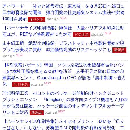
アイワード 「社史と経営者伝・東京展」を８月25日〜26日に
日本教育会館で開催 独自開発の社史編集システム実演や実物
100冊を展示
NEW
イベント
2026.8.6
【パーソナライズ印刷特集】博伸社 大量バリアブル印刷に対
応ユポ、PETなど特殊素材にも対応
NEW
ビジネス
2026.8.6
山中紙工所 紙製小判抜袋「プラストッテ」本格製造開始で脱
プラ社会実現に貢献 原油価格高騰のリスクヘッジにも
新製品
NEW
2026.8.5
【KSI視察レポート】韓国・ソウル京畿道の出版都市坡州(パジ
ュ)に本社工場を構えるKSI社を訪問 人手不足に悩む日本の印
刷業界へヒント、Chae Jong Jun CEO が語る「集中制御・省人
化」
NEW
ビジネス
2026.8.5
理想科学工業 小ロットのパッケージ印刷向けインクジェット
プリントエンジン 『Integlide』の横方向タイプ２機種を７月31
日から受注開始、パッケージ側面のオンデマンドフルカラープ
リントに対応
NEW
新製品
2026.8.5
【パーソナライズ印刷特集】メイセイプリント ＤＭを「送り
っぱなし」にしない。分析型ＤＭで開封後の行動を可視化 二