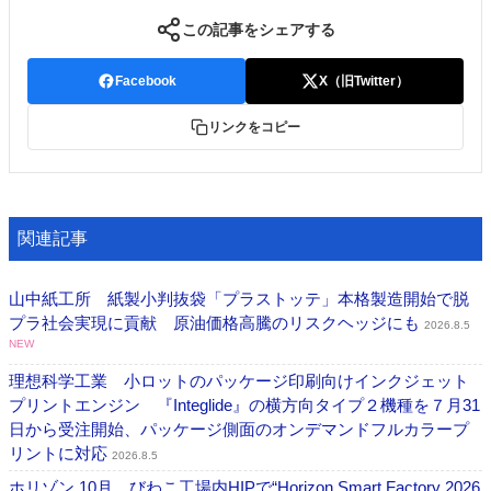
この記事をシェアする
Facebook
X（旧Twitter）
リンクをコピー
関連記事
山中紙工所 紙製小判抜袋「プラストッテ」本格製造開始で脱
プラ社会実現に貢献 原油価格高騰のリスクヘッジにも
2026.8.5
NEW
理想科学工業 小ロットのパッケージ印刷向けインクジェット
プリントエンジン 『Integlide』の横方向タイプ２機種を７月31
日から受注開始、パッケージ側面のオンデマンドフルカラープ
リントに対応
2026.8.5
ホリゾン 10月、びわこ工場内HIPで“Horizon Smart Factory 2026