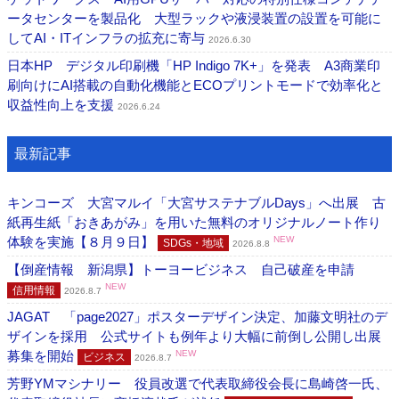
ータセンターを製品化 大型ラックや液浸装置の設置を可能に
してAI・ITインフラの拡充に寄与
2026.6.30
日本HP デジタル印刷機「HP Indigo 7K+」を発表 A3商業印
刷向けにAI搭載の自動化機能とECOプリントモードで効率化と
収益性向上を支援
2026.6.24
最新記事
キンコーズ 大宮マルイ「大宮サステナブルDays」へ出展 古
紙再生紙「おきあがみ」を用いた無料のオリジナルノート作り
体験を実施【８月９日】
NEW
SDGs・地域
2026.8.8
【倒産情報 新潟県】トーヨービジネス 自己破産を申請
NEW
信用情報
2026.8.7
JAGAT 「page2027」ポスターデザイン決定、加藤文明社のデ
ザインを採用 公式サイトも例年より大幅に前倒し公開し出展
募集を開始
NEW
ビジネス
2026.8.7
芳野YMマシナリー 役員改選で代表取締役会長に島崎啓一氏、