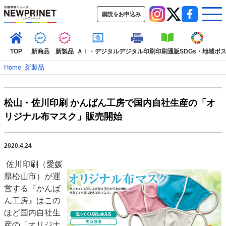
購読をお申込み
TOP
新商品
新製品
ＡＩ・デジタル
デジタル印刷
印刷通販
SDGs・地域
ポ
Home
–
新製品
インデックス
松山・佐川印刷 かんばん工房で国内自社生産の「オ
TOP
新着記事
特集記事
動画コンテンツ
リジナル布マスク」販売開始
インタビュー
コレクション
カテゴリー一覧
2020.4.24
新商品
新製品
ＡＩ・デジタル
デジタル印刷
印刷通販
佐川印刷（愛媛
SDGs・地域
ポストプレス
ビジネス
イベント
信用情報
業界
県松山市）が運
市場・統計
人事・移転・異動・訃報
営する『かんば
ん工房』はこの
特集記事カテゴリー一覧
ほど国内自社生
2022 見える化・MIS特集
産の「オリジナ