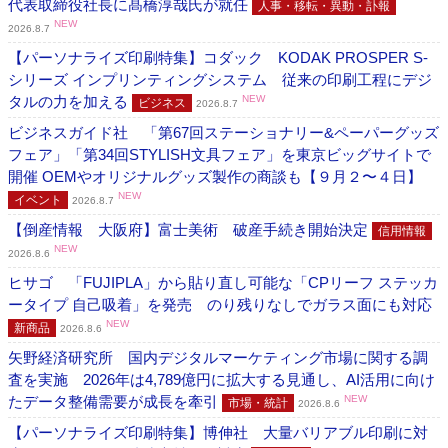
代表取締役社長に髙橋淳哉氏が就任
人事・移転・異動・訃報
NEW
2026.8.7
【パーソナライズ印刷特集】コダック KODAK PROSPER S-
シリーズ インプリンティングシステム 従来の印刷工程にデジ
タルの力を加える
NEW
ビジネス
2026.8.7
ビジネスガイド社 「第67回ステーショナリー&ペーパーグッズ
フェア」「第34回STYLISH文具フェア」を東京ビッグサイトで
開催 OEMやオリジナルグッズ製作の商談も【９月２〜４日】
NEW
イベント
2026.8.7
【倒産情報 大阪府】富士美術 破産手続き開始決定
信用情報
NEW
2026.8.6
ヒサゴ 「FUJIPLA」から貼り直し可能な「CPリーフ ステッカ
ータイプ 自己吸着」を発売 のり残りなしでガラス面にも対応
NEW
新商品
2026.8.6
矢野経済研究所 国内デジタルマーケティング市場に関する調
査を実施 2026年は4,789億円に拡大する見通し、AI活用に向け
たデータ整備需要が成長を牽引
NEW
市場・統計
2026.8.6
【パーソナライズ印刷特集】博伸社 大量バリアブル印刷に対