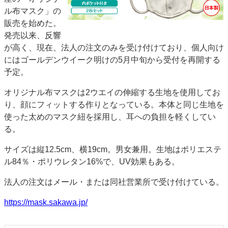
ル布マスク」の
特集・デジタル印刷 アイデアで勝負！ ～多様なビジネス・多彩な商材～
販売を始めた。
JAPAN PACK 2023 特集
中古印刷機・製本機特集
2022 検査・校正特集
発売以来、反響
特集・デジタル印刷 ～ 新成長軌道を描く
が高く、現在、法人の注文のみを受け付けており、個人向け
にはゴールデンウイーク明けの5月中旬から受付を再開する
案内
予定。
発刊案内
JFPI印刷用語集
印刷機材年鑑
オリジナル布マスクは2ウエイの伸縮する生地を使用してお
運営
り、顔にフィットする作りとなっている。本体と同じ生地を
会社案内
購読・購入申し込み
サイトポリシー
使った太めのマスク紐を採用し、耳への負担を軽くしてい
お問い合わせ
る。
サイズは縦12.5cm、横19cm。男女兼用。生地はポリエステ
ル84％・ポリウレタン16%で、UV効果もある。
法人の注文はメール・または同社営業所で受け付けている。
https://mask.sakawa.jp/