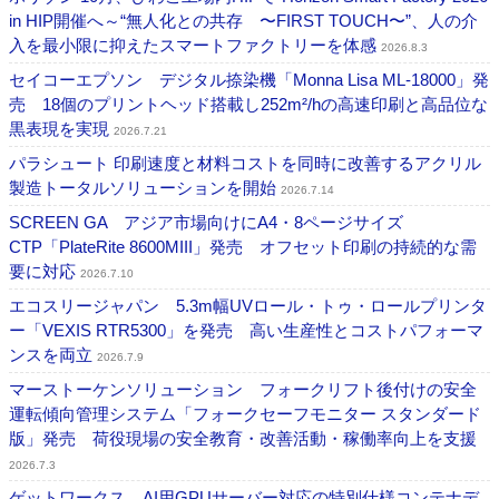
in HIP開催へ～“無人化との共存 〜FIRST TOUCH〜”、人の介
入を最小限に抑えたスマートファクトリーを体感
2026.8.3
セイコーエプソン デジタル捺染機「Monna Lisa ML-18000」発
売 18個のプリントヘッド搭載し252m²/hの高速印刷と高品位な
黒表現を実現
2026.7.21
パラシュート 印刷速度と材料コストを同時に改善するアクリル
製造トータルソリューションを開始
2026.7.14
SCREEN GA アジア市場向けにA4・8ページサイズ
CTP「PlateRite 8600MIII」発売 オフセット印刷の持続的な需
要に対応
2026.7.10
エコスリージャパン 5.3m幅UVロール・トゥ・ロールプリンタ
ー「VEXIS RTR5300」を発売 高い生産性とコストパフォーマ
ンスを両立
2026.7.9
マーストーケンソリューション フォークリフト後付けの安全
運転傾向管理システム「フォークセーフモニター スタンダード
版」発売 荷役現場の安全教育・改善活動・稼働率向上を支援
2026.7.3
ゲットワークス AI用GPUサーバー対応の特別仕様コンテナデ