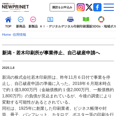
購読をお申込み
TOP
新商品
新製品
ＡＩ・デジタル
デジタル印刷
印刷通販
SDGs・地域
ポ
Home
–
信用情報
インデックス
新潟・若木印刷所が事業停止、自己破産申請へ
TOP
新着記事
特集記事
動画コンテンツ
インタビュー
コレクション
2020.1.8
カテゴリー一覧
新潟の株式会社若木印刷所は、昨年11月６日付で事業を停
新商品
新製品
ＡＩ・デジタル
デジタル印刷
印刷通販
止し、自己破産申請の準備に入った。2018年６月期末時点
SDGs・地域
ポストプレス
ビジネス
イベント
信用情報
業界
で約１億3,800万円（金融債務約１億2,000万円、一般債務約
1,800万円）の負債が見込まれているが、今後の調査により
市場・統計
人事・移転・異動・訃報
変動する可能性があるとされている。
特集記事カテゴリー一覧
同社は、1925年に創業した印刷業者。ビジネス帳簿や封
筒、冊子、パンフレット、カタログ、ポスター等の印刷を行
特集・デジタル印刷 アイデアで勝負！ ～多様なビジネス・多彩な商材～