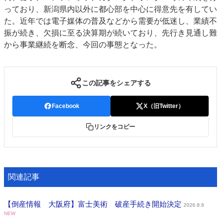
っており、新潟県内以外に都心部を中心に得意先を有してい
JAPAN PACK 2023 特集
中古印刷機・製本機特集
た。近年では電子媒体の普及などから需要が低迷し、業績不
2022 見える化・MIS特集
2022 検査・校正特集
振が続き、欠損に至る決算期が続いており、先行き見通し難
特集・デジタル印刷 ～ 新成長軌道を描く
から事業継続を断念、今回の事態となった。
案内
発刊案内
JFPI印刷用語集
印刷機材年鑑
この記事をシェアする
運営
Facebook
X（旧Twitter）
会社案内
購読・購入申し込み
サイトポリシー
お問い合わせ
リンクをコピー
関連記事
【倒産情報 大阪府】富士美術 破産手続き開始決定
2026.8.6
NEW