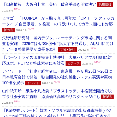
【倒産情報 大阪府】富士美術 破産手続き開始決定
信用情報
NEW
2026.8.6
ヒサゴ 「FUJIPLA」から貼り直し可能な「CPリーフ ステッカ
ータイプ 自己吸着」を発売 のり残りなしでガラス面にも対応
NEW
新商品
2026.8.6
矢野経済研究所 国内デジタルマーケティング市場に関する調
査を実施 2026年は4,789億円に拡大する見通し、AI活用に向け
たデータ整備需要が成長を牽引
NEW
市場・統計
2026.8.6
【パーソナライズ印刷特集】博伸社 大量バリアブル印刷に対
応ユポ、PETなど特殊素材にも対応
NEW
ビジネス
2026.8.6
アイワード 「社史と経営者伝・東京展」を８月25日〜26日に
日本教育会館で開催 独自開発の社史編集システム実演や実物
100冊を展示
NEW
イベント
2026.8.6
山中紙工所 紙製小判抜袋「プラストッテ」本格製造開始で脱
プラ社会実現に貢献 原油価格高騰のリスクヘッジにも
新製品
NEW
2026.8.5
【KSI視察レポート】韓国・ソウル京畿道の出版都市坡州(パジ
ュ)に本社工場を構えるKSI社を訪問 人手不足に悩む日本の印