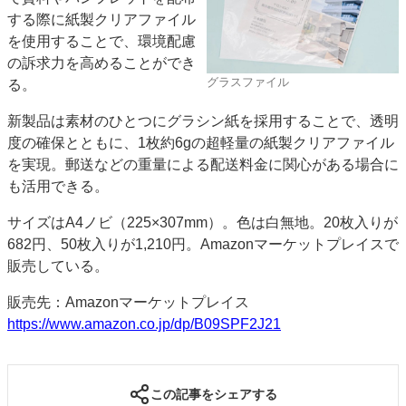
する際に紙製クリアファイル
JAPAN PACK 2023 特集
中古印刷機・製本機特集
を使用することで、環境配慮
2022 見える化・MIS特集
2022 検査・校正特集
の訴求力を高めることができ
特集・デジタル印刷 ～ 新成長軌道を描く
グラスファイル
る。
案内
新製品は素材のひとつにグラシン紙を採用することで、透明
発刊案内
JFPI印刷用語集
印刷機材年鑑
度の確保とともに、1枚約6gの超軽量の紙製クリアファイル
を実現。郵送などの重量による配送料金に関心がある場合に
運営
も活用できる。
会社案内
購読・購入申し込み
サイトポリシー
お問い合わせ
サイズはA4ノビ（225×307mm）。色は白無地。20枚入りが
682円、50枚入りが1,210円。Amazonマーケットプレイスで
販売している。
販売先：Amazonマーケットプレイス
https://www.amazon.co.jp/dp/B09SPF2J21
この記事をシェアする