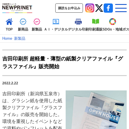
購読をお申込み
TOP
新商品
新製品
ＡＩ・デジタル
デジタル印刷
印刷通販
SDGs・地域
ポ
Home
–
新製品
インデックス
吉田印刷所 超軽量・薄型の紙製クリアファイル『グ
TOP
新着記事
特集記事
動画コンテンツ
ラスファイル』販売開始
インタビュー
コレクション
カテゴリー一覧
2022.2.22
新商品
新製品
ＡＩ・デジタル
デジタル印刷
印刷通販
吉田印刷所（新潟県五泉市）
SDGs・地域
ポストプレス
ビジネス
イベント
信用情報
業界
は、グラシン紙を使用した紙
市場・統計
人事・移転・異動・訃報
製クリアファイル『グラスフ
ァイル』の販売を開始した。
特集記事カテゴリー一覧
環境を重視したイベントなど
特集・デジタル印刷 アイデアで勝負！ ～多様なビジネス・多彩な商材～
で資料やパンフレットを配布