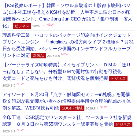
【KSI視察レポート】韓国・ソウル京畿道の出版都市坡州(パジ
ュ)に本社工場を構えるKSI社を訪問 人手不足に悩む日本の印
刷業界へヒント、Chae Jong Jun CEO が語る「集中制御・省人
化」
NEW
ビジネス
2026.8.5
理想科学工業 小ロットのパッケージ印刷向けインクジェット
プリントエンジン 『Integlide』の横方向タイプ２機種を７月31
日から受注開始、パッケージ側面のオンデマンドフルカラープ
リントに対応
NEW
新製品
2026.8.5
【パーソナライズ印刷特集】メイセイプリント ＤＭを「送り
っぱなし」にしない。分析型ＤＭで開封後の行動を可視化 二
次元コードと宛先をひも付け、閲覧状況を個別把握
ビジネス
NEW
2026.8.5
アイワード ８月20日「点字・触知図セミナーin札幌」を開催
欧文印刷が視覚障がい者への情報提供手段や合理的配慮の具体
例を解説、WEB視聴も可能
NEW
SDGs・地域
2026.8.4
全印工連 CSR認定でワンスター３社、ツースター２社を新規
認定 ８月３日から第55期ワンスター認定募集を開始
ビジネス
NEW
2026.8.4