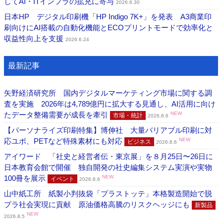
してAI・ITインフラの拡充に寄与
2026.6.30
日本HP デジタル印刷機「HP Indigo 7K+」を発表 A3商業印
刷向けにAI搭載の自動化機能とECOプリントモードで効率化と
収益性向上を支援
2026.6.24
最新記事
矢野経済研究所 国内デジタルマーケティング市場に関する調
査を実施 2026年は4,789億円に拡大する見通し、AI活用に向け
たデータ整備需要が成長を牽引
NEW
市場・統計
2026.8.6
【パーソナライズ印刷特集】博伸社 大量バリアブル印刷に対
応ユポ、PETなど特殊素材にも対応
NEW
ビジネス
2026.8.6
アイワード 「社史と経営者伝・東京展」を８月25日〜26日に
日本教育会館で開催 独自開発の社史編集システム実演や実物
100冊を展示
NEW
イベント
2026.8.6
山中紙工所 紙製小判抜袋「プラストッテ」本格製造開始で脱
プラ社会実現に貢献 原油価格高騰のリスクヘッジにも
新製品
NEW
2026.8.5