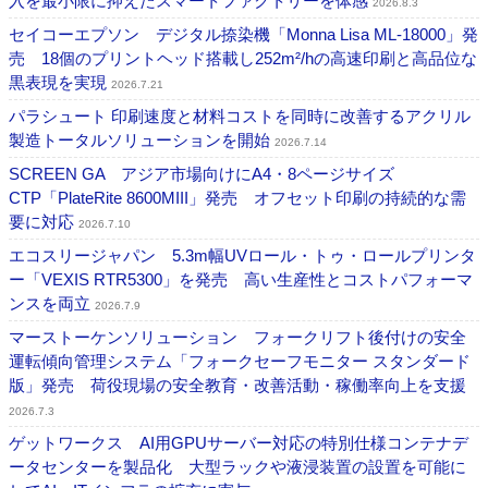
入を最小限に抑えたスマートファクトリーを体感
2026.8.3
セイコーエプソン デジタル捺染機「Monna Lisa ML-18000」発
売 18個のプリントヘッド搭載し252m²/hの高速印刷と高品位な
黒表現を実現
2026.7.21
パラシュート 印刷速度と材料コストを同時に改善するアクリル
製造トータルソリューションを開始
2026.7.14
SCREEN GA アジア市場向けにA4・8ページサイズ
CTP「PlateRite 8600MIII」発売 オフセット印刷の持続的な需
要に対応
2026.7.10
エコスリージャパン 5.3m幅UVロール・トゥ・ロールプリンタ
ー「VEXIS RTR5300」を発売 高い生産性とコストパフォーマ
ンスを両立
2026.7.9
マーストーケンソリューション フォークリフト後付けの安全
運転傾向管理システム「フォークセーフモニター スタンダード
版」発売 荷役現場の安全教育・改善活動・稼働率向上を支援
2026.7.3
ゲットワークス AI用GPUサーバー対応の特別仕様コンテナデ
ータセンターを製品化 大型ラックや液浸装置の設置を可能に