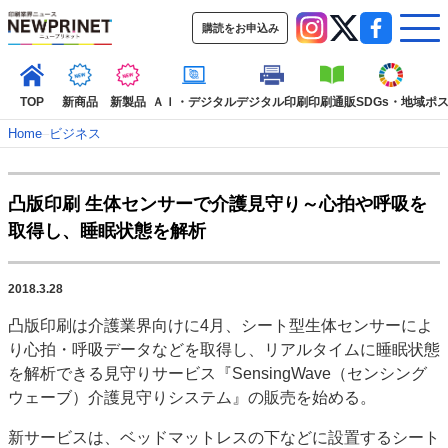
購読をお申込み
TOP
新商品
新製品
ＡＩ・デジタル
デジタル印刷
印刷通販
SDGs・地域
ポ
Home
–
ビジネス
インデックス
凸版印刷 生体センサーで介護見守り～心拍や呼吸を
TOP
新着記事
特集記事
動画コンテンツ
取得し、睡眠状態を解析
インタビュー
コレクション
カテゴリー一覧
2018.3.28
新商品
新製品
ＡＩ・デジタル
デジタル印刷
印刷通販
凸版印刷は介護業界向けに4月、シート型生体センサーによ
SDGs・地域
ポストプレス
ビジネス
イベント
信用情報
業界
り心拍・呼吸データなどを取得し、リアルタイムに睡眠状態
市場・統計
人事・移転・異動・訃報
を解析できる見守りサービス『SensingWave（センシング
ウェーブ）介護見守りシステム』の販売を始める。
特集記事カテゴリー一覧
新サービスは、ベッドマットレスの下などに設置するシート
2022 見える化・MIS特集