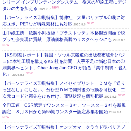
シリーズ インプリンティングシステム 従来の印刷工程にデジ
タルの力を加える
NEW
2026.8.7
【パーソナライズ印刷特集】博伸社 大量バリアブル印刷に対
応ユポ、PETなど特殊素材にも対応
NEW
2026.8.6
山中紙工所 紙製小判抜袋「プラストッテ」本格製造開始で脱
プラ社会実現に貢献 原油価格高騰のリスクヘッジにも
2026.8.5
NEW
【KSI視察レポート】韓国・ソウル京畿道の出版都市坡州(パジ
ュ)に本社工場を構えるKSI社を訪問 人手不足に悩む日本の印
刷業界へヒント、Chae Jong Jun CEO が語る「集中制御・省人
化」
NEW
2026.8.5
【パーソナライズ印刷特集】メイセイプリント ＤＭを「送り
っぱなし」にしない。分析型ＤＭで開封後の行動を可視化 二
次元コードと宛先をひも付け、閲覧状況を個別把握
NEW
2026.8.5
全印工連 CSR認定でワンスター３社、ツースター２社を新規
認定 ８月３日から第55期ワンスター認定募集を開始
2026.8.4
NEW
【パーソナライズ印刷特集】オンデオマ クラウド型バリアブ