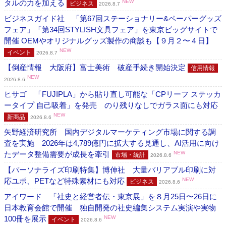
タルの力を加える
NEW
ビジネス
2026.8.7
ビジネスガイド社 「第67回ステーショナリー&ペーパーグッズ
フェア」「第34回STYLISH文具フェア」を東京ビッグサイトで
開催 OEMやオリジナルグッズ製作の商談も【９月２〜４日】
NEW
イベント
2026.8.7
【倒産情報 大阪府】富士美術 破産手続き開始決定
信用情報
NEW
2026.8.6
ヒサゴ 「FUJIPLA」から貼り直し可能な「CPリーフ ステッカ
ータイプ 自己吸着」を発売 のり残りなしでガラス面にも対応
NEW
新商品
2026.8.6
矢野経済研究所 国内デジタルマーケティング市場に関する調
査を実施 2026年は4,789億円に拡大する見通し、AI活用に向け
たデータ整備需要が成長を牽引
NEW
市場・統計
2026.8.6
【パーソナライズ印刷特集】博伸社 大量バリアブル印刷に対
応ユポ、PETなど特殊素材にも対応
NEW
ビジネス
2026.8.6
アイワード 「社史と経営者伝・東京展」を８月25日〜26日に
日本教育会館で開催 独自開発の社史編集システム実演や実物
100冊を展示
NEW
イベント
2026.8.6