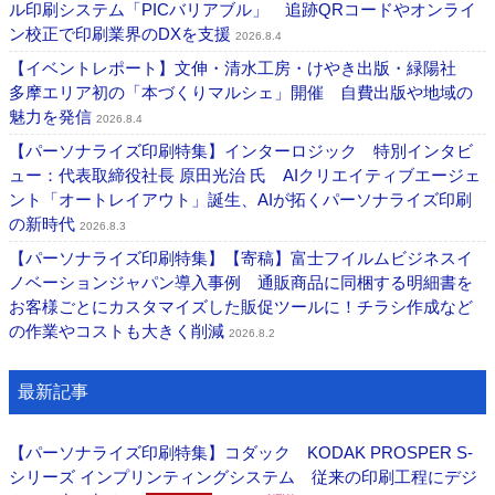
ル印刷システム「PICバリアブル」 追跡QRコードやオンライ
ン校正で印刷業界のDXを支援
2026.8.4
【イベントレポート】文伸・清水工房・けやき出版・緑陽社
多摩エリア初の「本づくりマルシェ」開催 自費出版や地域の
魅力を発信
2026.8.4
【パーソナライズ印刷特集】インターロジック 特別インタビ
ュー：代表取締役社長 原田光治 氏 AIクリエイティブエージェ
ント「オートレイアウト」誕生、AIが拓くパーソナライズ印刷
の新時代
2026.8.3
【パーソナライズ印刷特集】【寄稿】富士フイルムビジネスイ
ノベーションジャパン導入事例 通販商品に同梱する明細書を
お客様ごとにカスタマイズした販促ツールに！チラシ作成など
の作業やコストも大きく削減
2026.8.2
最新記事
【パーソナライズ印刷特集】コダック KODAK PROSPER S-
シリーズ インプリンティングシステム 従来の印刷工程にデジ