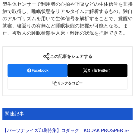
型生体センサーで利用者の心拍や呼吸などの生体信号を非接
特集・デジタル印刷 アイデアで勝負！ ～多様なビジネス・多彩な商材～
触で取得し、睡眠状態をリアルタイムに解析するもの。独自
JAPAN PACK 2023 特集
中古印刷機・製本機特集
2022 検査・校正特集
のアルゴリズムを用いて生体信号を解析することで、覚醒や
特集・デジタル印刷 ～ 新成長軌道を描く
就寝、寝返りの有無など睡眠状態の把握が可能となる。ま
た、複数人の睡眠状態や入床・離床の状況を把握できる。
案内
発刊案内
JFPI印刷用語集
印刷機材年鑑
この記事をシェアする
運営
会社案内
購読・購入申し込み
サイトポリシー
Facebook
X（旧Twitter）
お問い合わせ
リンクをコピー
関連記事
【パーソナライズ印刷特集】コダック KODAK PROSPER S-