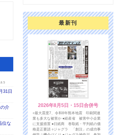
最新刊
.8.5
月31日
2026年8月5日・15日合併号
、人の介
○最大震度7、令和8年熊本地震 印刷関連
業も多大な被害か ●経産省 被害中小企業
高品位な
に支援措置 ●日紙商 巻取紙・平判紙の価
格是正要請 ○ジャグラ 「創注」の成功事
例学ぶ機会づくり ●ジャグラ神奈川 参加