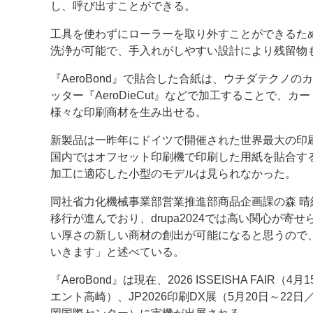
し、呼び出すことができる。
工具を使わずにローラーを取り外すことができるた
洗浄が可能で、手入れがしやすい設計により残留物
『AeroBond』で貼合した合紙は、ウチダテクノの
ッター『AeroDieCut』などで加工することで
様々な印刷商材を生み出せる。
新製品は一昨年にドイツで開催された世界最大の印刷機
国内ではオフセット印刷機で印刷した用紙を貼合す
加工に適応した小型のモデルは見られなかった。
同社省力化機械事業部営業推進部商品企画課の森 
移行が進んでおり、drupa2024では高い関心が
い厚さの新しい商材の創出が可能になると思うので
いきます」と述べている。
『AeroBond』は現在、2026 ISSEISHA FA
エント高崎）、JP2026印刷DX展（5月20日～22