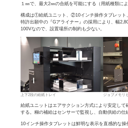
１㎜で、最大2㎜の合紙を可能にする（用紙種類に
構成は①給紙ユニット、②10インチ操作タブレッ
特許出願中の『Gアライナー』の採用により、幅2,8
100Vなので、設置場所の制約も少ない。
上下2段の給紙トレイ
ジョブメモリ
給紙ユニットはエアサクション方式により安定して確
する。糊の補給はセンサーで監視し、自動供給の仕
10インチ操作タブレットは鮮明な表示を直感的な