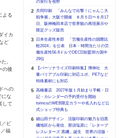
の実行を視野
る
共同印刷 「みんなで出撃！にゃんこ大
DNP
による
戦争展」大阪で開催 ８月５日〜８月17
上の
日、阪神梅田本店で世界観の再現展示や
意識
限定グッズ販売
時代
ドダイカ
る組
日本生産性本部 「労働生産性の国際比
など
較2024」を公表 日本・時間当たりの労
【パ
働生産性56.8ドルでOECD加盟38カ国中
量バ
29位
特殊
いた。
【パーソナライズ印刷特集】博伸社 大
ホリゾ
ーの後
量バリアブル印刷に対応ユポ、PETなど
で“Hor
特殊素材にも対応
催へ～
TO
ドへの
高橋書店 2027年版１月始まり手帳・日
スマ
でにな
記・カレンダーの予約受付を開始
torincoのWEB限定カラーや名入れなど公
理想
案して
式ショップ特典も
刷向
ン 『
細山田デザイン 活版印刷の魅力を旧黒
を７
日／ビ
磯地区から発信、那須塩原に「レタープ
面の
日／福
レスレターズ 黒磯」誕生 世界の活版・
対応