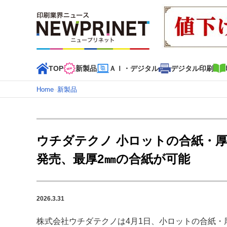
TOP
新製品
ＡＩ・デジタル
デジタル印刷
Home
–
新製品
インデックス
TOP
新着記事
特集記事
動画コンテンツ
ウチダテクノ 小ロットの合紙・厚紙
カテゴリー一覧
発売、最厚2㎜の合紙が可能
新商品
新製品
ＡＩ・デジタル
デジタル印刷
印刷
特集記事カテゴリー一覧
2026.3.31
特集・デジタル印刷 アイデアで勝負！ ～多様なビジネス
特集・デジタル印刷 ～ 新成長軌道を描く
株式会社ウチダテクノは4月1日、小ロットの合紙・厚