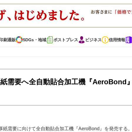
印刷通販
SDGs・地域
ポストプレス
ビジネス
信用情報
インタビュー
コレクション
需要へ全自動貼合加工機『AeroBond
通販
SDGs・地域
ポストプレス
ビジネス
イベント
信用情報
・多彩な商材～
JAPAN PACK 2023 特集
中古印刷機・製本機特集
紙需要に向けて全自動貼合加工機『AeroBond』を発売する