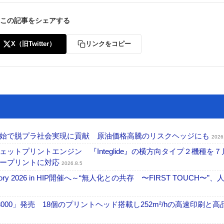
この記事をシェアする
X（旧Twitter）
リンクをコピー
開始で脱プラ社会実現に貢献 原油価格高騰のリスクヘッジにも
2026
トプリントエンジン 『Integlide』の横方向タイプ２機種を７
ラープリントに対応
2026.8.5
ctory 2026 in HIP開催へ～“無人化との共存 〜FIRST TOUCH〜”
18000」発売 18個のプリントヘッド搭載し252m²/hの高速印刷と