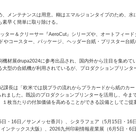
め、メンテナンスは用意。糊はエマルジョンタイプのため、水
も素早く簡単に取り除ける。
カッター＆クリーサー『AeroCut』シリーズや、オートフィー
、カードやコースター、パッケージ、ヘッダー台紙・ブリスター台紙
材展drupa2024に参考出品され、国内外から注目を集めて
る大型の合紙機が利用されているが、プロダクションプリンタ
晴紀課長は「欧米では脱プラの流れからプラカードから紙のカー
寄せられました。既設のプロダクションプリンターを活用し、今ま
、１枚当たりの付加価値を高めることができる設備としてご提
IR（4月15日・16日／サンメッセ香川）、シタラフェア（5月15日・16
日／インテックス大阪）、2026九州印刷情報産業展（6月5日・6