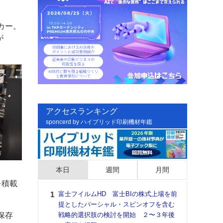
カー。
が
アクセスランキング
sponcerd by ハイブリッド印刷機材年鑑
本日
週間
月間
を積載
富士フイルムHD 富士BIの株式上場を前
日印
提としたパーシャル・スピンオフを含む
た個
保存
戦略的選択肢の検討を開始 ２〜３年後
彰」