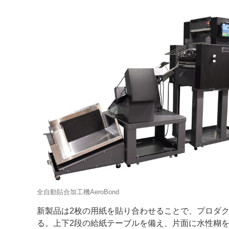
案内
発刊案内
JFPI印刷用語集
印刷機材年鑑
運営
会社案内
購読・購入申し込み
サイトポリシ
全自動貼合加工機AeroBond
新製品は2枚の用紙を貼り合わせることで、プロダ
る。上下2段の給紙テーブルを備え、片面に水性糊を塗