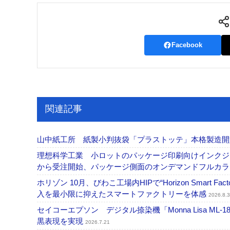
Facebook
関連記事
山中紙工所 紙製小判抜袋「プラストッテ」本格製造
理想科学工業 小ロットのパッケージ印刷向けインクジェッ
から受注開始、パッケージ側面のオンデマンドフルカ
ホリゾン 10月、びわこ工場内HIPで“Horizon Smart Fa
入を最小限に抑えたスマートファクトリーを体感
2026.8.3
セイコーエプソン デジタル捺染機「Monna Lisa ML-
黒表現を実現
2026.7.21