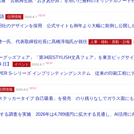
へ出展 古紙再生紙「おきあがみ」を用いた無料のオリジナルノート
申請
NEW
信用情報
2026.8.7
加藤文明社のデザインを採用 公式サイトも例年より大幅に前倒し公開し
啓一氏、代表取締役社長に髙橋淳哉氏が就任
人事・移転・異動・訃報
グッズフェア」「第34回STYLISH文具フェア」を東京ビッグサ
４日】
NEW
イベント
2026.8.7
PER S-シリーズ インプリンティングシステム 従来の印刷工程に
NEW
信用情報
2026.8.6
フ ステッカータイプ 自己吸着」を発売 のり残りなしでガラス面に
調査を実施 2026年は4,789億円に拡大する見通し、AI活用に