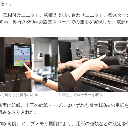
よる）。
ト、③糊付けユニット、④揃え＆貼り合わせユニット、⑤スタッ
00㎜、奥行き850㎜の設置スペースでの運用を実現した。電源
も可能とした操作パネル
工具なしでローラーを着脱
実に給紙。上下の給紙テーブルはいずれも最大100㎜の用紙
組みを取り入れた。
操作が可能。ジョブメモリ機能により、用紙の種類などの設定を