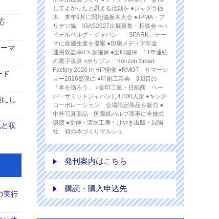
してよかったと思える活動を ●ジャグラ栃
木 来年9月に関地協栃木大会 ●JPMA・プ
応
リデジ協 IGAS2027出展募集・相談会 ○ハ
イデルベルグ・ジャパン 「SPARK」テー
マに最適生産を提案 ●印刷メディア年金
ォーマ
運用収益率8％超確保 ●全印健保 11年連続
の黒字決算 ○ホリゾン Horizon Smart
Factory 2026 in HIP開催 ●RMGT サマーシ
ード
ョー2026盛況に ●印刷工業会 3回目の
「本を贈ろう」 ○全印工連・日紙商 ペー
パーサミットジャパンに4,000人超 ●キング
能にし
コーポレーション 会場限定商品を販売 ●
中外写真薬品 国際紙パルプ商事に全株式
譲渡 ●文伸・清水工房・けやき出版・緑陽
化と収
社 初の本づくりマルシェ
発刊案内はこちら
購読・購入申込先
の実行