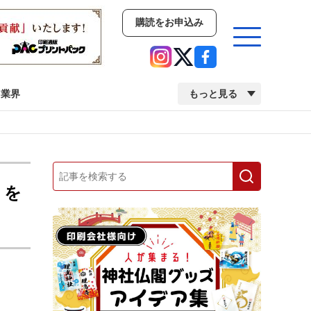
購読をお申込み
業界
もっと見る
新商品
イベント
市場・統計
人事・移転・異動・訃報
』を
業界
市場・統計
人事・移転・異動・訃報
2022 見える化・MIS特集
2022 検査・校正特集
。