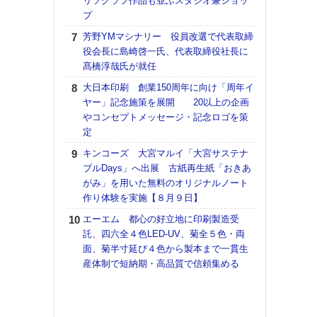
リソグラフ作品も並ぶスタジオ兼ショッ
プ
【K
道の
芳野YMマシナリー 役員改選で代表取締
える
役会長に島崎啓一氏、代表取締役社長に
の印刷
髙橋淳哉氏が就任
CE
大日本印刷 創業150周年に向け「周年イ
富士
ヤー」記念施策を展開 20以上の企画
地・
やコンセプトメッセージ・記念ロゴを策
付表
定
【ペ
キンコーズ 大宮マルイ「大宮サステナ
ト】
ブルDays」へ出展 古紙再生紙「おきあ
アで
がみ」を用いた無料のオリジナルノート
作り体験を実施【８月９日】
KO
体製
エーエム 都心の好立地に印刷製造受
託、四六全４色LED-UV、菊全５色・両
【イ
面、菊半寸延び４色から製本まで一貫生
けや
産体制で短納期・高品質で信頼集める
「本
地域