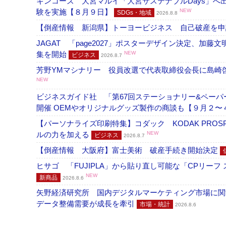
キンコーズ 大宮マルイ「大宮サステナブルDays」
験を実施【８月９日】
NEW
SDGs・地域
2026.8.8
【倒産情報 新潟県】トーヨービジネス 自己破産を
JAGAT 「page2027」ポスターデザイン決定、
集を開始
NEW
ビジネス
2026.8.7
芳野YMマシナリー 役員改選で代表取締役会長に島崎
NEW
ビジネスガイド社 「第67回ステーショナリー&ペーパー
開催 OEMやオリジナルグッズ製作の商談も【９月２〜
【パーソナライズ印刷特集】コダック KODAK PROS
ルの力を加える
NEW
ビジネス
2026.8.7
【倒産情報 大阪府】富士美術 破産手続き開始決定
ヒサゴ 「FUJIPLA」から貼り直し可能な「CPリー
NEW
新商品
2026.8.6
矢野経済研究所 国内デジタルマーケティング市場に関する
データ整備需要が成長を牽引
市場・統計
2026.8.6