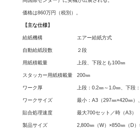
岡国際センター）に実機が出展される。
価格は860万円（税別）。
【主な仕様】
給紙機構
エアー給紙方式
自動給紙段数
２段
用紙積載量
上段、下段とも100㎜
スタッカー用紙積載量
200㎜
ワーク厚
上段：0.2㎜～1.0㎜、下段
ワークサイズ
最小：A3（297㎜×420㎜）
貼合処理速度
最大700セット／時（A3）
製品サイズ
2,800㎜（W）×850㎜（D）