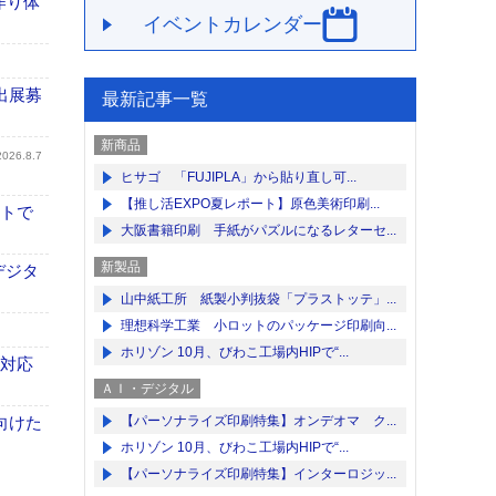
作り体
イベントカレンダー
出展募
最新記事一覧
新商品
2026.8.7
ヒサゴ 「FUJIPLA」から貼り直し可...
【推し活EXPO夏レポート】原色美術印刷...
イトで
大阪書籍印刷 手紙がパズルになるレターセ...
新製品
デジタ
山中紙工所 紙製小判抜袋「プラストッテ」...
理想科学工業 小ロットのパッケージ印刷向...
ホリゾン 10月、びわこ工場内HIPで“...
も対応
ＡＩ・デジタル
向けた
【パーソナライズ印刷特集】オンデオマ ク...
ホリゾン 10月、びわこ工場内HIPで“...
【パーソナライズ印刷特集】インターロジッ...