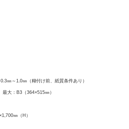
：0.3㎜～1.0㎜（糊付け前、紙質条件あり）
、最大：B3（364×515㎜）
×1,700㎜（H）