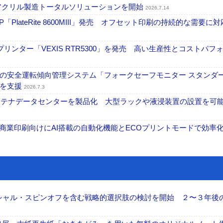
アクリル製造トータルソリューションを開始
2026.7.14
PlateRite 8600MIII」発売 オフセット印刷の持続的な需要に対
リンター「VEXIS RTR5300」を発売 高い生産性とコストパフ
の安全運転傾向管理システム「フォークセーフモニター スタンダ
上を支援
2026.7.3
コンテナデータセンターを製品化 大型ラックや液浸装置の設置を可
表 A3商業印刷向けにAI搭載の自動化機能とECOプリントモードで効率
ーシャル・スピンオフを含む戦略的選択肢の検討を開始 ２〜３年後