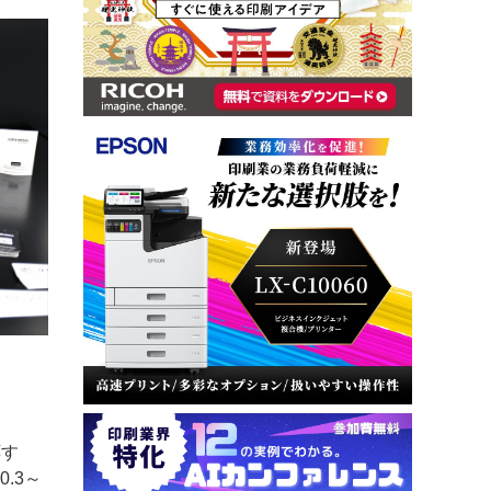
応す
.3～