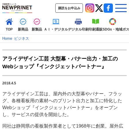
購読をお申込み
TOP
新商品
新製品
ＡＩ・デジタル
デジタル印刷
印刷通販
SDGs・地域
ポ
Home
–
ビジネス
インデックス
アライデザイン工芸 大型幕・バナー出力・加工の
TOP
新着記事
特集記事
動画コンテンツ
Webショップ『インクジェットパートナー』
インタビュー
コレクション
カテゴリー一覧
2018.4.5
新商品
新製品
ＡＩ・デジタル
デジタル印刷
印刷通販
アライデザイン工芸は、屋内外の大型幕やバナー、フラッ
SDGs・地域
ポストプレス
ビジネス
イベント
信用情報
業界
グ、各種看板用の素材へのプリント出力と加工に特化した
市場・統計
人事・移転・異動・訃報
Webショップ『インクジェットパートナー』をオープン
し、サービスの提供を開始した。
特集記事カテゴリー一覧
同社は静岡県の看板製作業者として1968年に創業。屋外広
特集・デジタル印刷 アイデアで勝負！ ～多様なビジネス・多彩な商材～