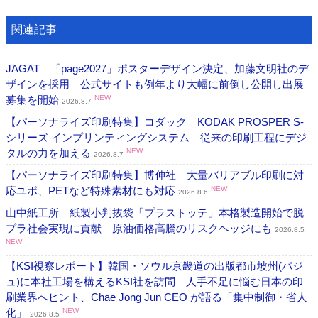
関連記事
JAGAT 「page2027」ポスターデザイン決定、加藤文明社のデ
ザインを採用 公式サイトも例年より大幅に前倒し公開し出展
募集を開始
NEW
2026.8.7
【パーソナライズ印刷特集】コダック KODAK PROSPER S-
シリーズ インプリンティングシステム 従来の印刷工程にデジ
タルの力を加える
NEW
2026.8.7
【パーソナライズ印刷特集】博伸社 大量バリアブル印刷に対
応ユポ、PETなど特殊素材にも対応
NEW
2026.8.6
山中紙工所 紙製小判抜袋「プラストッテ」本格製造開始で脱
プラ社会実現に貢献 原油価格高騰のリスクヘッジにも
2026.8.5
NEW
【KSI視察レポート】韓国・ソウル京畿道の出版都市坡州(パジ
ュ)に本社工場を構えるKSI社を訪問 人手不足に悩む日本の印
刷業界へヒント、Chae Jong Jun CEO が語る「集中制御・省人
化」
NEW
2026.8.5