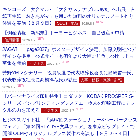
キンコーズ 大宮マルイ「大宮サステナブルDays」へ出展 古
紙再生紙「おきあがみ」を用いた無料のオリジナルノート作り
体験を実施【８月９日】
NEW
SDGs・地域
2026.8.8
【倒産情報 新潟県】トーヨービジネス 自己破産を申請
NEW
信用情報
2026.8.7
JAGAT 「page2027」ポスターデザイン決定、加藤文明社のデ
ザインを採用 公式サイトも例年より大幅に前倒し公開し出展
募集を開始
NEW
ビジネス
2026.8.7
芳野YMマシナリー 役員改選で代表取締役会長に島崎啓一氏、
代表取締役社長に髙橋淳哉氏が就任
人事・移転・異動・訃報
NEW
2026.8.7
【パーソナライズ印刷特集】コダック KODAK PROSPER S-
シリーズ インプリンティングシステム 従来の印刷工程にデジ
タルの力を加える
NEW
ビジネス
2026.8.7
ビジネスガイド社 「第67回ステーショナリー&ペーパーグッズ
フェア」「第34回STYLISH文具フェア」を東京ビッグサイトで
開催 OEMやオリジナルグッズ製作の商談も【９月２〜４日】
NEW