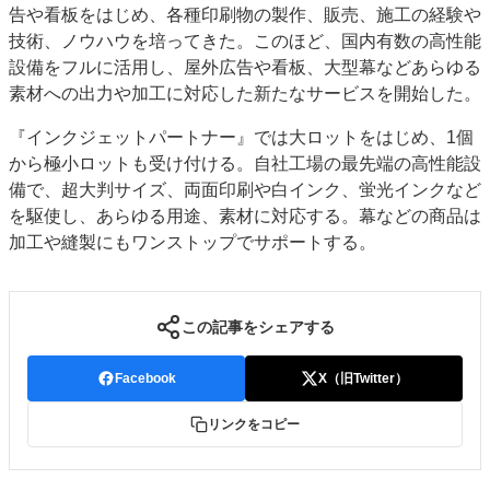
告や看板をはじめ、各種印刷物の製作、販売、施工の経験や
JAPAN PACK 2023 特集
中古印刷機・製本機特集
技術、ノウハウを培ってきた。このほど、国内有数の高性能
2022 見える化・MIS特集
2022 検査・校正特集
設備をフルに活用し、屋外広告や看板、大型幕などあらゆる
特集・デジタル印刷 ～ 新成長軌道を描く
素材への出力や加工に対応した新たなサービスを開始した。
案内
『インクジェットパートナー』では大ロットをはじめ、1個
から極小ロットも受け付ける。自社工場の最先端の高性能設
発刊案内
JFPI印刷用語集
印刷機材年鑑
備で、超大判サイズ、両面印刷や白インク、蛍光インクなど
運営
を駆使し、あらゆる用途、素材に対応する。幕などの商品は
会社案内
購読・購入申し込み
サイトポリシー
加工や縫製にもワンストップでサポートする。
お問い合わせ
この記事をシェアする
Facebook
X（旧Twitter）
リンクをコピー