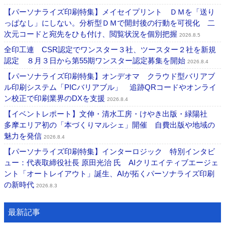
【パーソナライズ印刷特集】メイセイプリント ＤＭを「送り
っぱなし」にしない。分析型ＤＭで開封後の行動を可視化 二
次元コードと宛先をひも付け、閲覧状況を個別把握
2026.8.5
全印工連 CSR認定でワンスター３社、ツースター２社を新規
認定 ８月３日から第55期ワンスター認定募集を開始
2026.8.4
【パーソナライズ印刷特集】オンデオマ クラウド型バリアブ
ル印刷システム「PICバリアブル」 追跡QRコードやオンライ
ン校正で印刷業界のDXを支援
2026.8.4
【イベントレポート】文伸・清水工房・けやき出版・緑陽社
多摩エリア初の「本づくりマルシェ」開催 自費出版や地域の
魅力を発信
2026.8.4
【パーソナライズ印刷特集】インターロジック 特別インタビ
ュー：代表取締役社長 原田光治 氏 AIクリエイティブエージェ
ント「オートレイアウト」誕生、AIが拓くパーソナライズ印刷
の新時代
2026.8.3
最新記事