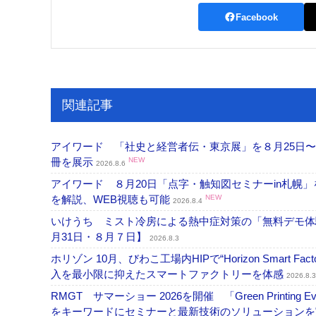
Facebook
関連記事
アイワード 「社史と経営者伝・東京展」を８月25日〜
冊を展示
NEW
2026.8.6
アイワード ８月20日「点字・触知図セミナーin札幌
を解説、WEB視聴も可能
NEW
2026.8.4
いけうち ミスト冷房による熱中症対策の「無料デモ体
月31日・８月７日】
2026.8.3
ホリゾン 10月、びわこ工場内HIPで“Horizon Smart Fa
入を最小限に抑えたスマートファクトリーを体感
2026.8.3
RMGT サマーショー 2026を開催 「Green Printi
をキーワードにセミナーと最新技術のソリューション