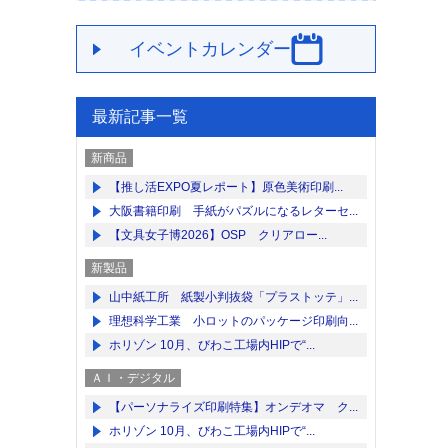
イベントカレンダー
最新記事一覧
新商品
【推し活EXPO夏レポート】原色美術印刷...
大阪書籍印刷 手紙がパズルになるレターセ...
【文具女子博2026】OSP クリアロー...
新製品
山中紙工所 紙製小判抜袋「プラストッテ」...
理想科学工業 小ロットのパッケージ印刷向...
ホリゾン 10月、びわこ工場内HIPで“...
ＡＩ・デジタル
【パーソナライズ印刷特集】オンデオマ ク...
ホリゾン 10月、びわこ工場内HIPで“...