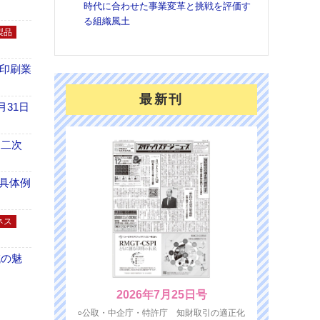
時代に合わせた事業変革と挑戦を評価す
を７
る組織風土
面の
製品
対応
の印刷業
最新刊
月31日
 二次
具体例
ネス
域の魅
2026年7月25日号
○公取・中企庁・特許庁 知財取引の適正化