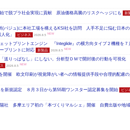
開始で脱プラ社会実現に貢献 原油価格高騰のリスクヘッジにも
新
州(パジュ)に本社工場を構えるKSI社を訪問 人手不足に悩む日本
・省人化」
NEW
ビジネス
2026.8.5
トプリントエンジン 『Integlide』の横方向タイプ２機種を７
ラープリントに対応
NEW
新製品
2026.8.5
「送りっぱなし」にしない。分析型ＤＭで開封後の行動を可視化
NEW
ス
2026.8.5
」を開催 欧文印刷が視覚障がい者への情報提供手段や合理的配慮の
社を新規認定 ８月３日から第55期ワンスター認定募集を開始
ビジ
陽社 多摩エリア初の「本づくりマルシェ」開催 自費出版や地