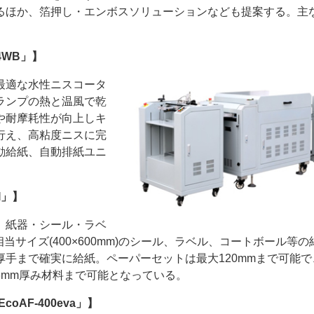
るほか、箔押し・エンボスソリューションなども提案する。主
24WB」】
最適な水性ニスコータ
ランプの熱と温風で乾
ー
お問い合わせ
や耐摩耗性が向上しキ
行え、高粘度ニスに完
動給紙、自動排紙ユニ
I」】
」は、紙器・シール・ラベ
当サイズ(400×600mm)のシール、ラベル、コートボール等の
手まで確実に給紙。ペーパーセットは最大120mmまで可能で
6mm厚み材料まで可能となっている。
oAF-400eva」】