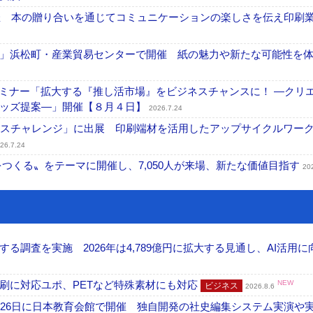
開催 本の贈り合いを通じてコミュニケーションの楽しさを伝え印刷
」浜松町・産業貿易センターで開催 紙の魅力や新たな可能性を
セミナー「拡大する『推し活市場』をビジネスチャンスに！ ―クリ
グッズ提案―」開催【８月４日】
2026.7.24
ンスチャレンジ」に出展 印刷端材を活用したアップサイクルワー
26.7.24
値をつくる〟をテーマに開催し、7,050人が来場、新たな価値目指す
20
調査を実施 2026年は4,789億円に拡大する見通し、AI活用に
刷に対応ユポ、PETなど特殊素材にも対応
NEW
ビジネス
2026.8.6
26日に日本教育会館で開催 独自開発の社史編集システム実演や実物