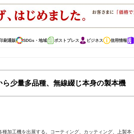
印刷通販
SDGs・地域
ポストプレス
ビジネス
信用情報
インタビュー
コレクション
規模から少量多品種、無線綴じ本身の製本機
通販
SDGs・地域
ポストプレス
ビジネス
イベント
信用情報
で勝負！ ～多様なビジネス・多彩な商材～
JAPAN PACK 2023 特集
各種加工機を出展する。コーティング、カッティング、上製本