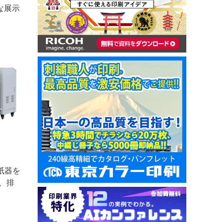
な展示
紙器を
、排