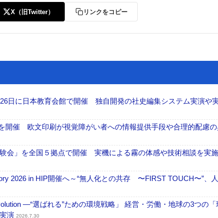
X（旧Twitter）
リンクをコピー
26日に日本教育会館で開催 独自開発の社史編集システム実演や実物
」を開催 欧文印刷が視覚障がい者への情報提供手段や合理的配慮の
験会」を全国５拠点で開催 実機による霧の体感や技術相談を実
ctory 2026 in HIP開催へ～“無人化との共存 〜FIRST TOUCH〜”
ng Evolution ―“選ばれる”ための環境戦略」 経営・労働・地球の3つの
を実演
2026.7.30