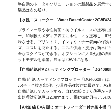
半自動のトータルソリューションの新製品を展示す
案内
製品は次の通り。
発刊案内
JFPI印刷用語集
印刷機材年鑑
【水性ニスコーター「Water BasedCoater 20WB/
プライマー液や水性抗菌・抗ウイルスニスの塗布に
運営
ー。印刷後のメディア表面に水性ニスを塗布し、IR
会社案内
購読・購入申し込み
サイトポリシ
燥させる。プリント面、インキやトナー表面の保護
ズ、コスレを防止する。ニスの供給・洗浄は簡単に
全なスクイズができる。オプションに大量処理の自
ットモデルを準備。展示は20WBになる。
【自動給紙付A2カッティングプロッター「DG4060I
自動 給 紙 カッティングプロッター「DG4060II
ル(半・全抜き)試作、少量多品種製作に最適で、A2相
自動給紙してカットする。自動給紙により薄手から厚
出処理対応紙厚は2.0mmまで。電動振動刃モデルは
【A4無 線 EVA 綴じ オートフィーダー付き製本機「Ec