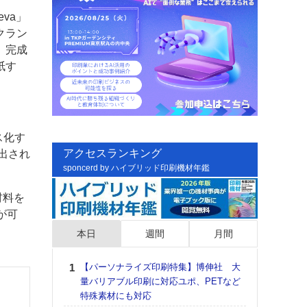
va」
クラン
、完成
紙す
ス化す
アクセスランキング
排出され
sponcerd by ハイブリッド印刷機材年鑑
材料を
が可
本日
週間
月間
【パーソナライズ印刷特集】博伸社 大
日印
量バリアブル印刷に対応ユポ、PETなど
た個
特殊素材にも対応
彰」