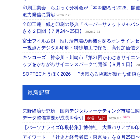
印刷工業会 らぶっく分科会が「本を贈ろう2026」
魅力発信に貢献
2026.7.28
全印工連 紙と印刷の祭典「ペーパーサミットジャパン
きる２日間【７月24〜25日】
2026.7.24
富士フイルムBI 推し活市場の商機を探るオンライン
ー視点とデジタル印刷・特殊加工で探る、高付加価値
キンコーズ 神奈川・川崎市「第21回かわさきサイエ
ップをかながわサイエンスパークで開催【８月１日】
20
SOPTECとうほく2026 〝勇気ある挑戦が新たな価
最新記事
矢野経済研究所 国内デジタルマーケティング市場に関する
データ整備需要が成長を牽引
NEW
市場・統計
2026.8.6
【パーソナライズ印刷特集】博伸社 大量バリアブル印
アイワード 「社史と経営者伝・東京展」を８月25日〜