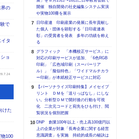
展」を８月25日〜26日に日本教育会館で
特殊
開催 独自開発の社史編集システム実演
業界の
ホリゾ
や実物100冊を展示
で“Hor
日印産連 印刷産業の発展に長年貢献し
催へ～
体験で
た個人・団体を顕彰する「日印産連表
TO
彰」の受賞者を発表 多年の功績を称え
スマ
エイタ
る
ラク
グラフィック 「本機校正サービス」に
戦略
クショ
対応の印刷サービスが追加、「6色RGB
最適
印刷」「広色域印刷（スーパーリア
の課
ル）」「擬似特色」「ワイドマルチカラ
金融
26.7.24
ー印刷」が本紙校正サービスに対応
ルホ
【パーソナライズ印刷特集】メイセイプ
【K
リント ＤＭを「送りっぱなし」にしな
道の
い。分析型ＤＭで開封後の行動を可視
える
化 二次元コードと宛先をひも付け、閲
の印刷
向けた
覧状況を個別把握
CE
DNP 創業100年以上・売上高100億円以
理想
上の企業が対象「長寿企業に関する経営
刷向
意識調査」を実施 持続的成長の秘訣は
ン 『
100