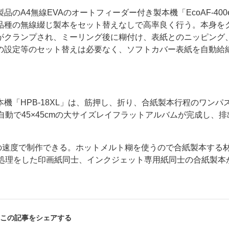
A4無線EVAのオートフィーダー付き製本機「EcoAF-400e
品種の無線綴じ製本をセット替えなしで高率良く行う。本身を
がクランプされ、ミーリング後に糊付け、表紙とのニッピング
の設定等のセット替えは必要なく、ソフトカバー表紙を自動給
機「HPB-18XL」は、筋押し、折り、合紙製本行程のワンパ
全自動で45×45cmの大サイズレイフラットアルバムが完成し、
/時の速度で制作できる。ホットメルト糊を使うので合紙製本する
ト処理をした印画紙同士、インクジェット専用紙同士の合紙製本
この記事をシェアする