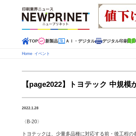
TOP
新製品
ＡＩ・デジタル
デジタル印刷
Home
–
イベント
インデックス
TOP
新着記事
特集記事
動画コンテンツ
【page2022】トヨテック 中
カテゴリー一覧
新商品
新製品
ＡＩ・デジタル
デジタル印刷
印刷
2022.1.28
特集記事カテゴリー一覧
〈B-20〉
2022 見える化・MIS特集
特集・デジタル印刷 アイデア
特集・デジタル印刷 ～ 新成長軌道を描く
トヨテックは、少量多品種に対応する前・後工程の