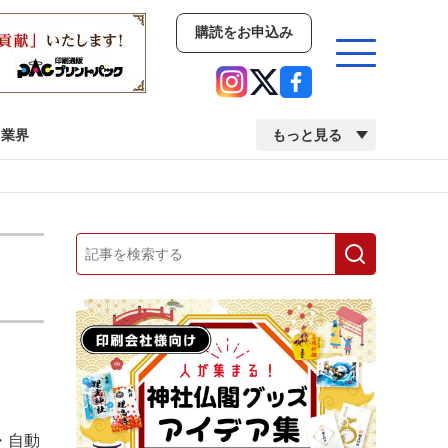
購読をお申込み
業界
もっと見る
新商品
イベント
市場・統計
人事・移転・異動・訃報
業界
市場・統計
人事・移転・異動・訃報
中古印刷機・製本機特集
2022 検査・校正特集
・自動