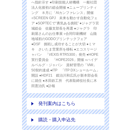
へ指針示す ●印刷技能人材機構 一般社団
法人化後初の総会開催 ●ニュープリンティ
ング ８月に「AIカンファレンス」開催
○SCREEN GPJ 未来を動かす自動化フェ
ア ●SOPTECで“勇気ある挑戦” ●ジャグラ宮
城総会 佐藤支部長を再選 ●ジャグラ 印
刷屋さんのお仕事展 ○合同印刷機材 山陰
地域初のGODOプリンテックフェア
●DSF 挑戦し成功することが大切 ●ミマ
キ さいたま営業所を移転 ●エコスリージ
ャパン 「VEXIS RTR5300」発売 ●HOPE
実行委員会 「HOPE2026」開催 ○ハイデ
ルベルグ・ジャパン 資材管理の「VMI」
50契約達成 ●ITP 「ITP DXショールーム」
開設 ●HDF21 鍛治川和広氏が新本部会長
に就任 ●木田鉄工所 代表取締役社長に木
田憲治氏 ●訃報
発刊案内はこちら
購読・購入申込先