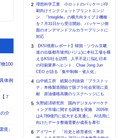
る
理想科学工業 小ロットのパッケージ印
刷向けインクジェットプリントエンジ
DNP
ン 『Integlide』の横方向タイプ２機種
上の
を７月31日から受注開始、パッケージ側
意識
面のオンデマンドフルカラープリントに
時代
対応
る組
【KSI視察レポート】韓国・ソウル京畿
KO
道の出版都市坡州(パジュ)に本社工場を構
体製
えるKSI社を訪問 人手不足に悩む日本
【パ
100
の印刷業界へヒント、Chae Jong Jun
ルタ
CEO が語る「集中制御・省人化」
「Va
具体例
山中紙工所 紙製小判抜袋「プラストッ
リュー
テ」本格製造開始で脱プラ社会実現に貢
ライ
献 原油価格高騰のリスクヘッジにも
DM
施【７
矢野経済研究所 国内デジタルマーケテ
【ペ
ィング市場に関する調査を実施 2026年
ト】
、人の介
は4,789億円に拡大する見通し、AI活用に
アで
向けたデータ整備需要が成長を牽引
【パ
「環境」
アイワード 「社史と経営者伝・東京
量バ