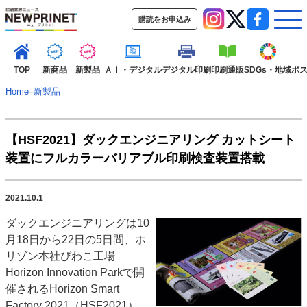
購読をお申込み
TOP
新商品
新製品
ＡＩ・デジタル
デジタル印刷
印刷通販
SDGs・地域
ポ
Home
–
新製品
インデックス
【HSF2021】ダックエンジニアリング カットシート
TOP
新着記事
特集記事
動画コンテンツ
装置にフルカラーバリアブル印刷検査装置搭載
インタビュー
コレクション
カテゴリー一覧
2021.10.1
新商品
新製品
ＡＩ・デジタル
デジタル印刷
印刷通販
ダックエンジニアリングは10
SDGs・地域
ポストプレス
ビジネス
イベント
信用情報
業界
月18日から22日の5日間、ホ
市場・統計
人事・移転・異動・訃報
リゾン本社びわこ工場
Horizon Innovation Parkで開
特集記事カテゴリー一覧
催されるHorizon Smart
2022 見える化・MIS特集
Factory 2021（HSF2021）