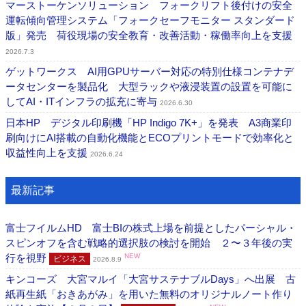
マーストーケンソリューション フォークリフト後付けの安全
運転傾向管理システム「フォークセーフモニター スタンダード
版」発売 荷役現場の安全教育・改善活動・稼働率向上を支援
2026.7.3
ゲットワークス AI用GPUサーバー対応の特別仕様コンテナデ
ータセンターを製品化 大型ラックや液浸装置の設置を可能に
してAI・ITインフラの拡充に寄与
2026.6.30
日本HP デジタル印刷機「HP Indigo 7K+」を発表 A3商業印
刷向けにAI搭載の自動化機能とECOプリントモードで効率化と
収益性向上を支援
2026.6.24
最新記事
富士フイルムHD 富士BIの株式上場を前提としたパーシャル・
スピンオフを含む戦略的選択肢の検討を開始 ２〜３年後の実
行を視野
NEW
ビジネス
2026.8.9
キンコーズ 大宮マルイ「大宮サステナブルDays」へ出展 古
紙再生紙「おきあがみ」を用いた無料のオリジナルノート作り