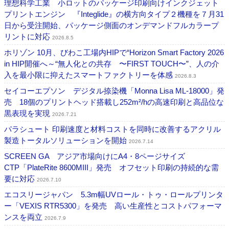
理想科学工業 小ロットのパッケージ印刷向けインクジェット
プリントエンジン 『Integlide』の横方向タイプ２機種を７月31
日から受注開始、パッケージ側面のオンデマンドフルカラープ
リントに対応
2026.8.5
ホリゾン 10月、びわこ工場内HIPで“Horizon Smart Factory 2026
in HIP開催へ～“無人化との共存 〜FIRST TOUCH〜”、人の介
入を最小限に抑えたスマートファクトリーを体感
2026.8.3
セイコーエプソン デジタル捺染機「Monna Lisa ML-18000」発
売 18個のプリントヘッド搭載し252m²/hの高速印刷と高品位な
黒表現を実現
2026.7.21
パラシュート 印刷速度と材料コストを同時に改善するアクリル
製造トータルソリューションを開始
2026.7.14
SCREEN GA アジア市場向けにA4・8ページサイズ
CTP「PlateRite 8600MIII」発売 オフセット印刷の持続的な需
要に対応
2026.7.10
エコスリージャパン 5.3m幅UVロール・トゥ・ロールプリンタ
ー「VEXIS RTR5300」を発売 高い生産性とコストパフォーマ
ンスを両立
2026.7.9