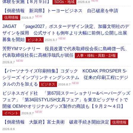
体験を実施【８月９日】
NEW
SDGs・地域
2026.8.8
【倒産情報 新潟県】トーヨービジネス 自己破産を申請
NEW
信用情報
2026.8.7
JAGAT 「page2027」ポスターデザイン決定、加藤文明社のデ
ザインを採用 公式サイトも例年より大幅に前倒し公開し出展
募集を開始
NEW
ビジネス
2026.8.7
芳野YMマシナリー 役員改選で代表取締役会長に島崎啓一氏、
代表取締役社長に髙橋淳哉氏が就任
人事・移転・異動・訃報
NEW
2026.8.7
【パーソナライズ印刷特集】コダック KODAK PROSPER S-
シリーズ インプリンティングシステム 従来の印刷工程にデジ
タルの力を加える
NEW
ビジネス
2026.8.7
ビジネスガイド社 「第67回ステーショナリー&ペーパーグッズ
フェア」「第34回STYLISH文具フェア」を東京ビッグサイトで
開催 OEMやオリジナルグッズ製作の商談も【９月２〜４日】
NEW
イベント
2026.8.7
【倒産情報 大阪府】富士美術 破産手続き開始決定
信用情報
2026.8.6