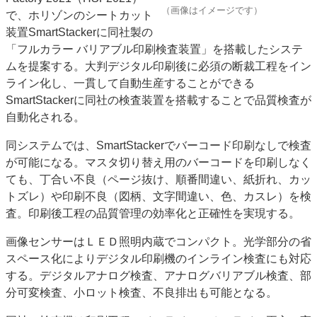
（画像はイメージです）
で、ホリゾンのシートカット
特集・デジタル印刷 アイデアで勝負！ ～多様なビジネス・多彩な商材～
装置SmartStackerに同社製の
JAPAN PACK 2023 特集
中古印刷機・製本機特集
2022 検査・校正特集
「フルカラー バリアブル印刷検査装置」を搭載したシステ
特集・デジタル印刷 ～ 新成長軌道を描く
ムを提案する。大判デジタル印刷後に必須の断裁工程をイン
ライン化し、一貫して自動生産することができる
案内
SmartStackerに同社の検査装置を搭載することで品質検査が
発刊案内
JFPI印刷用語集
印刷機材年鑑
自動化される。
運営
同システムでは、SmartStackerでバーコード印刷なしで検査
会社案内
購読・購入申し込み
サイトポリシー
が可能になる。マスタ切り替え用のバーコードを印刷しなく
お問い合わせ
ても、丁合い不良（ページ抜け、順番間違い、紙折れ、カッ
トズレ）や印刷不良（図柄、文字間違い、色、カスレ）を検
査。印刷後工程の品質管理の効率化と正確性を実現する。
画像センサーはＬＥＤ照明内蔵でコンパクト。光学部分の省
スペース化によりデジタル印刷機のインライン検査にも対応
する。デジタルアナログ検査、アナログバリアブル検査、部
分可変検査、小ロット検査、不良排出も可能となる。