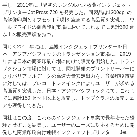
手し、2011年に世界初のシングルパス枚葉インクジェット
特集・デジタル印刷 アイデアで勝負！ ～多様なビジネス・多彩な商材～
プリンター Jet Press 720 を発売した。同製品は1200dpi の
JAPAN PACK 2023 特集
中古印刷機・製本機特集
2022 検査・校正特集
高解像印刷とオフセット印刷を凌駕する高品質を実現し、ワ
特集・デジタル印刷 ～ 新成長軌道を描く
ールドワイドの商業印刷市場においてこれまでに累計300 台
以上の販売実績を持つ。
案内
発刊案内
JFPI印刷用語集
印刷機材年鑑
同じく2011 年には、連帳インクジェットプリンターを日
本・アジアパシフィックのトランザクション市場に、2019
運営
年には日本の商業印刷市場に向けて販売を開始した。トラン
会社案内
購読・購入申し込み
サイトポリシー
ザクション市場に対しては、同社開発のプリントサーバーに
お問い合わせ
よりバリアブルデータの高速大量安定出力を、商業印刷市場
に対しては、プレコートレスインクによりユーザーが求める
高画質を実現した。日本・アジアパシフィックにて、これま
でに累計150 セット以上を販売し、トップクラスの販売シェ
アを獲得してきた。
同社はこの度、これらのインクジェット事業で長年培った経
験と技術力を結集し、ユーザーのニーズに対応するために開
発した商業印刷向け連帳インクジェットプリンター「Jet