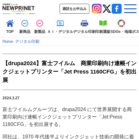
購読をお申込み
TOP
新商品
新製品
ＡＩ・デジタル
デジタル印刷
印刷通販
SDGs・地域
ポ
Home
–
デジタル印刷
インデックス
【drupa2024】富士フイルム 商業印刷向け連帳イン
TOP
新着記事
特集記事
動画コンテンツ
クジェットプリンター「Jet Press 1160CFG」を初出
インタビュー
コレクション
展
カテゴリー一覧
新商品
新製品
ＡＩ・デジタル
デジタル印刷
印刷通販
2024.3.27
SDGs・地域
ポストプレス
ビジネス
イベント
信用情報
業界
富士フイルムグループは、drupa2024 にて世界展開する商
市場・統計
人事・移転・異動・訃報
業印刷向け連帳インクジェットプリンター「Jet Press
1160CFG」を初出展する。
特集記事カテゴリー一覧
同社は、1970 年代後半よりインクジェット技術の開発に着
2022 見える化・MIS特集