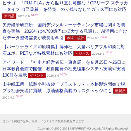
ヒサゴ 「FUJIPLA」から貼り直し可能な「CPリーフ ステッカ
ータイプ 自己吸着」を発売 のり残りなしでガラス面にも対応
NEW
新商品
2026.8.6
矢野経済研究所 国内デジタルマーケティング市場に関する調
査を実施 2026年は4,789億円に拡大する見通し、AI活用に向け
たデータ整備需要が成長を牽引
NEW
市場・統計
2026.8.6
【パーソナライズ印刷特集】博伸社 大量バリアブル印刷に対
応ユポ、PETなど特殊素材にも対応
NEW
ビジネス
2026.8.6
アイワード 「社史と経営者伝・東京展」を８月25日〜26日に
日本教育会館で開催 独自開発の社史編集システム実演や実物
100冊を展示
NEW
イベント
2026.8.6
山中紙工所 紙製小判抜袋「プラストッテ」本格製造開始で脱
プラ社会実現に貢献 原油価格高騰のリスクヘッジにも
新製品
NEW
2026.8.5
当サイト掲載の記事、写真、イラスト等の無断掲載を禁じます
Copyright © 2000-2023 NEWPRINTING co.,ltd. All Rights Reserved.