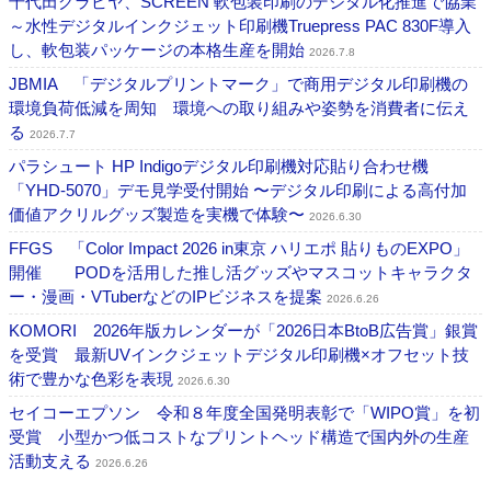
千代田グラビヤ、SCREEN 軟包装印刷のデジタル化推進で協業
～水性デジタルインクジェット印刷機Truepress PAC 830F導入
し、軟包装パッケージの本格生産を開始
2026.7.8
JBMIA 「デジタルプリントマーク」で商用デジタル印刷機の
環境負荷低減を周知 環境への取り組みや姿勢を消費者に伝え
る
2026.7.7
パラシュート HP Indigoデジタル印刷機対応貼り合わせ機
「YHD-5070」デモ見学受付開始 〜デジタル印刷による高付加
価値アクリルグッズ製造を実機で体験〜
2026.6.30
FFGS 「Color Impact 2026 in東京 ハリエポ 貼りものEXPO」
開催 PODを活用した推し活グッズやマスコットキャラクタ
ー・漫画・VTuberなどのIPビジネスを提案
2026.6.26
KOMORI 2026年版カレンダーが「2026日本BtoB広告賞」銀賞
を受賞 最新UVインクジェットデジタル印刷機×オフセット技
術で豊かな色彩を表現
2026.6.30
セイコーエプソン 令和８年度全国発明表彰で「WIPO賞」を初
受賞 小型かつ低コストなプリントヘッド構造で国内外の生産
活動支える
2026.6.26