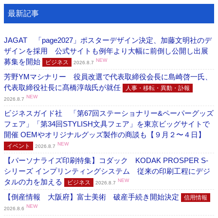
最新記事
JAGAT 「page2027」ポスターデザイン決定、加藤文明社のデ
ザインを採用 公式サイトも例年より大幅に前倒し公開し出展
募集を開始
NEW
ビジネス
2026.8.7
芳野YMマシナリー 役員改選で代表取締役会長に島崎啓一氏、
代表取締役社長に髙橋淳哉氏が就任
人事・移転・異動・訃報
NEW
2026.8.7
ビジネスガイド社 「第67回ステーショナリー&ペーパーグッズ
フェア」「第34回STYLISH文具フェア」を東京ビッグサイトで
開催 OEMやオリジナルグッズ製作の商談も【９月２〜４日】
NEW
イベント
2026.8.7
【パーソナライズ印刷特集】コダック KODAK PROSPER S-
シリーズ インプリンティングシステム 従来の印刷工程にデジ
タルの力を加える
NEW
ビジネス
2026.8.7
【倒産情報 大阪府】富士美術 破産手続き開始決定
信用情報
NEW
2026.8.6