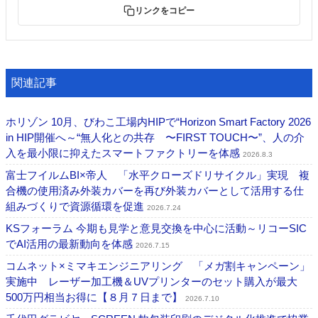
リンクをコピー
関連記事
ホリゾン 10月、びわこ工場内HIPで“Horizon Smart Factory 2026
in HIP開催へ～“無人化との共存 〜FIRST TOUCH〜”、人の介
入を最小限に抑えたスマートファクトリーを体感
2026.8.3
富士フイルムBI×帝人 「水平クローズドリサイクル」実現 複
合機の使用済み外装カバーを再び外装カバーとして活用する仕
組みづくりで資源循環を促進
2026.7.24
KSフォーラム 今期も見学と意見交換を中心に活動～リコーSIC
でAI活用の最新動向を体感
2026.7.15
コムネット×ミマキエンジニアリング 「メガ割キャンペーン」
実施中 レーザー加工機＆UVプリンターのセット購入が最大
500万円相当お得に【８月７日まで】
2026.7.10