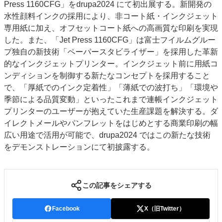
Press 1160CFG」をdrupa2024 にて初出展する。新開発の
水性顔料インクの採用により、非コート紙・インクジェット
専用紙に加え、オフセットコート紙への高画質な印刷を実現
した。また、「Jet Press 1160CFG」は富士フイルムグルー
プ独自の新技術「ペーパースタビライザー」を採用した革新
的なインクジェットプリンター。インクジェット前に用紙コ
ンディションを制御する新たなコンセプトを採用すること
で、「厚紙でのインク定着性」「薄紙での波打ち」「環境や
季節による品質変動」といったこれまで連帳インクジェット
プリンターのユーザーが抱えていた生産課題を解決する。ダ
イレクトメールやパンフレットをはじめとする商業印刷の幅
広い用途で活用が可能で、drupa2024 ではこの新たな技術
をデモンストレーションにて初披露する。
この記事をシェアする
Facebook
X（旧Twitter）