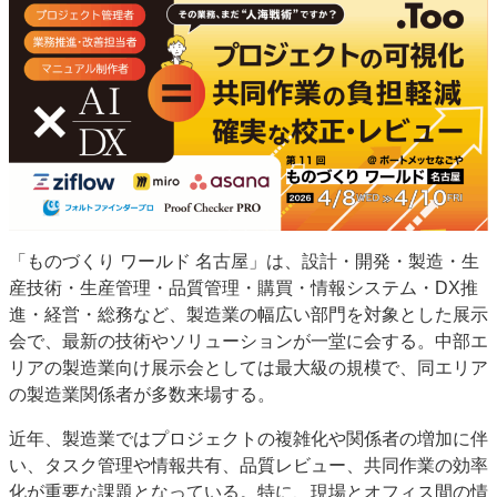
特集・デジタル印刷 アイデアで勝負！ ～多様なビジネス・多彩な商材～
JAPAN PACK 2023 特集
中古印刷機・製本機特集
2022 検査・校正特集
特集・デジタル印刷 ～ 新成長軌道を描く
案内
発刊案内
JFPI印刷用語集
印刷機材年鑑
運営
会社案内
購読・購入申し込み
サイトポリシー
「ものづくり ワールド 名古屋」は、設計・開発・製造・生
お問い合わせ
産技術・生産管理・品質管理・購買・情報システム・DX推
進・経営・総務など、製造業の幅広い部門を対象とした展示
会で、最新の技術やソリューションが一堂に会する。中部エ
リアの製造業向け展示会としては最大級の規模で、同エリア
の製造業関係者が多数来場する。
近年、製造業ではプロジェクトの複雑化や関係者の増加に伴
い、タスク管理や情報共有、品質レビュー、共同作業の効率
化が重要な課題となっている。特に、現場とオフィス間の情