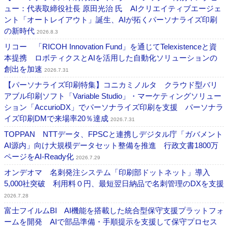
ュー：代表取締役社長 原田光治 氏 AIクリエイティブエージェ
ント「オートレイアウト」誕生、AIが拓くパーソナライズ印刷
の新時代
2026.8.3
リコー 「RICOH Innovation Fund」を通じてTelexistenceと資
本提携 ロボティクスとAIを活用した自動化ソリューションの
創出を加速
2026.7.31
【パーソナライズ印刷特集】コニカミノルタ クラウド型バリ
アブル印刷ソフト「Variable Studio」・マーケティングソリュー
ション「AccurioDX」でパーソナライズ印刷を支援 パーソナラ
イズ印刷DMで来場率20％達成
2026.7.31
TOPPAN NTTデータ、FPSCと連携しデジタル庁「ガバメント
AI源内」向け大規模データセット整備を推進 行政文書1800万
ページをAI-Ready化
2026.7.29
オンデオマ 名刺発注システム「印刷部ドットネット」導入
5,000社突破 利用料０円、最短翌日納品で名刺管理のDXを支援
2026.7.28
富士フイルムBI AI機能を搭載した統合型保守支援プラットフォ
ームを開発 AIで部品準備・手順提示を支援して保守プロセス