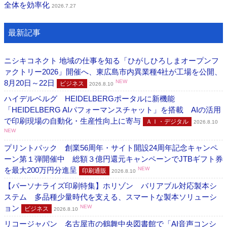
全体を効率化
2026.7.27
最新記事
ニシキコネクト 地域の仕事を知る「ひがしひろしまオープンフ
ァクトリー2026」開催へ、東広島市内異業種4社が工場を公開、
8月20日～22日
NEW
ビジネス
2026.8.10
ハイデルベルグ HEIDELBERGポータルに新機能
「HEIDELBERG AIパフォーマンスチャット」を搭載 AIの活用
で印刷現場の自動化・生産性向上に寄与
ＡＩ・デジタル
2026.8.10
NEW
プリントパック 創業56周年・サイト開設24周年記念キャンペ
ーン第１弾開催中 総額３億円還元キャンペーンでJTBギフト券
を最大200万円分進呈
NEW
印刷通販
2026.8.10
【パーソナライズ印刷特集】ホリゾン バリアブル対応製本シ
ステム 多品種少量時代を支える、スマートな製本ソリューシ
ョン
NEW
ビジネス
2026.8.10
リコージャパン 名古屋市の鶴舞中央図書館で「AI音声コンシ