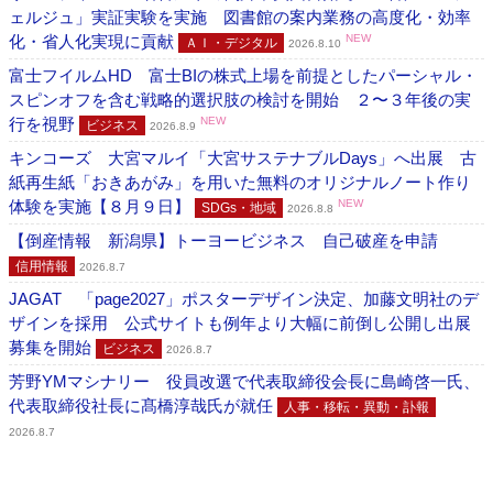
ェルジュ」実証実験を実施 図書館の案内業務の高度化・効率
化・省人化実現に貢献
NEW
ＡＩ・デジタル
2026.8.10
富士フイルムHD 富士BIの株式上場を前提としたパーシャル・
スピンオフを含む戦略的選択肢の検討を開始 ２〜３年後の実
行を視野
NEW
ビジネス
2026.8.9
キンコーズ 大宮マルイ「大宮サステナブルDays」へ出展 古
紙再生紙「おきあがみ」を用いた無料のオリジナルノート作り
体験を実施【８月９日】
NEW
SDGs・地域
2026.8.8
【倒産情報 新潟県】トーヨービジネス 自己破産を申請
信用情報
2026.8.7
JAGAT 「page2027」ポスターデザイン決定、加藤文明社のデ
ザインを採用 公式サイトも例年より大幅に前倒し公開し出展
募集を開始
ビジネス
2026.8.7
芳野YMマシナリー 役員改選で代表取締役会長に島崎啓一氏、
代表取締役社長に髙橋淳哉氏が就任
人事・移転・異動・訃報
2026.8.7