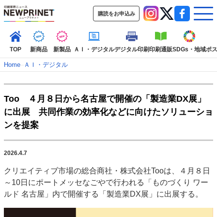
購読をお申込み
TOP
新商品
新製品
ＡＩ・デジタル
デジタル印刷
印刷通販
SDGs・地域
ポ
Home
–
ＡＩ・デジタル
インデックス
Too ４月８日から名古屋で開催の「製造業DX展」
TOP
新着記事
特集記事
動画コンテンツ
に出展 共同作業の効率化などに向けたソリューショ
インタビュー
コレクション
ンを提案
カテゴリー一覧
新商品
新製品
ＡＩ・デジタル
デジタル印刷
印刷通販
2026.4.7
SDGs・地域
ポストプレス
ビジネス
イベント
信用情報
業界
クリエイティブ市場の総合商社・株式会社Tooは、４月８日
市場・統計
人事・移転・異動・訃報
～10日にポートメッセなごやで行われる「ものづくり ワー
ルド 名古屋」内で開催する「製造業DX展」に出展する。
特集記事カテゴリー一覧
2022 見える化・MIS特集