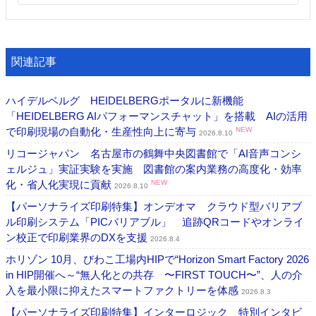
関連記事
ハイデルベルグ HEIDELBERGポータルに新機能
「HEIDELBERG AIパフォーマンスチャット」を搭載 AIの活用
で印刷現場の自動化・生産性向上に寄与
NEW
2026.8.10
リコージャパン 名古屋市の鶴舞中央図書館で「AI音声コンシ
ェルジュ」実証実験を実施 図書館の案内業務の高度化・効率
化・省人化実現に貢献
NEW
2026.8.10
【パーソナライズ印刷特集】オンデオマ クラウド型バリアブ
ル印刷システム「PICバリアブル」 追跡QRコードやオンライ
ン校正で印刷業界のDXを支援
2026.8.4
ホリゾン 10月、びわこ工場内HIPで“Horizon Smart Factory 2026
in HIP開催へ～“無人化との共存 〜FIRST TOUCH〜”、人の介
入を最小限に抑えたスマートファクトリーを体感
2026.8.3
【パーソナライズ印刷特集】インターロジック 特別インタビ