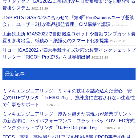
ウチダテクノ IGAS2022に帯掛けから自動集積までを自動化する
帯掛システム
2022.11.29
J SPIRITS IGAS2022に合わせて『第9回PrintSapiensユーザ懇談
会』、ユーザー2社が単品損益管理、CIM構築で講演
2022.11.28
工藤鉄工所 IGAS2022で自動搬送ロボットや自動ワンプカット装
置を参考出品、紙積み・紙揃えのスマート化を提案
2022.11.28
リコー IGAS2022で四六半裁サイズ対応の枚葉インクジェットプ
リンター『RICOH Pro Z75』を世界初出展
2022.11.28
最新記事
ミマキエンジニアリング ミマキの技術を詰め込んだ安心・安
定のDTFプリンタ「TxF300-75」、熟練度に左右されない生産性
で仕事をサポート
2026.7.28
ミマキエンジニアリング 厚みを超えた表現力が産業プリント
の新基準に。ハイパフォーマンス フラットベッドUV-LED方式
インクジェットプリンタ「UJF-7151 plusⅡe」
2026.7.28
FFGS 高速・高性能なバリアブル印刷機能でPOD事業の利益