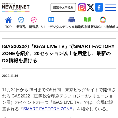
購読をお申込み
TOP
新商品
新製品
ＡＩ・デジタル
デジタル印刷
印刷通販
SDGs・地域
ポ
IGAS2022の『IGAS LIVE TV』でSMART FACTORY
インデックス
ZONEを紹介、20セッション以上を用意し、最新の
TOP
新着記事
特集記事
動画コンテンツ
DX情報を届ける
インタビュー
コレクション
カテゴリー一覧
2022.11.16
新商品
新製品
ＡＩ・デジタル
デジタル印刷
印刷通販
11月24日から28日までの5日間、東京ビッグサイトで開催さ
SDGs・地域
ポストプレス
ビジネス
イベント
信用情報
業界
れるIGAS2022（国際総合印刷テクノロジー&ソリューショ
市場・統計
人事・移転・異動・訃報
ン展）のイベントの一つ『IGAS LIVE TV』では、会場に設
特集記事カテゴリー一覧
置される『
SMART FACTORY ZONE
』を紹介している。
2022 見える化・MIS特集