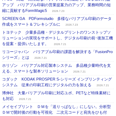
アップ バリアブル印刷の営業提案力のアップ、業務時間の短
縮に貢献するFormMagic5
2026.7.23
SCREEN GA PDFormstudio 多様なバリアブル印刷のデータ
作成をスマート＆フレキシブルに
2026.7.23
トヨテック 少量多品種・デジタルプリントのワンストップソ
リューションの実現をサポートし、デジタル印刷の前･後加工機
を提案・提供いたします。
2026.7.21
リコージャパン バリアブル印刷の課題を解決する「FusionPro
シリーズ」とは
2026.7.21
ホリゾン バリアブル対応製本システム 多品種少量時代を支
える、スマートな製本ソリューション
2026.7.21
コダック KODAK PROSPER S-シリーズ インプリンティング
システム 従来の印刷工程にデジタルの力を加える
2026.7.21
博伸社 大量バリアブル印刷に対応ユポ、PETなど特殊素材に
も対応
2026.7.21
メイセイプリント ＤＭを「送りっぱなし」にしない。分析型
ＤＭで開封後の行動を可視化 二次元コードと宛先をひも付