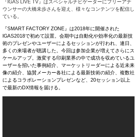
『IGAS LIVE TV』はスペシャルナビゲーターにフリーアナ
特集・デジタル印刷 アイデアで勝負！ ～多様なビジネス・多彩な商材～
ウンサーの大橋未歩さんを迎え、様々なコンテンツを配信し
JAPAN PACK 2023 特集
中古印刷機・製本機特集
2022 検査・校正特集
ている。
特集・デジタル印刷 ～ 新成長軌道を描く
『SMART FACTORY ZONE』は2018年に開催された
IGAS2018で初めて設置。会期中は自動化や効率化の最新技
案内
術のプレゼンやユーザーによるセッションが行われ、連日、
発刊案内
JFPI印刷用語集
印刷機材年鑑
多くの来場者が聴講した。今回は参加企業が増えてさらにス
運営
ケールアップ。激変する印刷業界の中で成功を収めているユ
ーザーを招いた事例紹介、マーケットリーダーによる近未来
会社案内
購読・購入申し込み
サイトポリシー
像の紹介、協賛メーカー各社による最新技術の紹介、複数社
お問い合わせ
によるコラボレーションプレゼンなど、20セッション以上
で最新のDX情報を届ける。