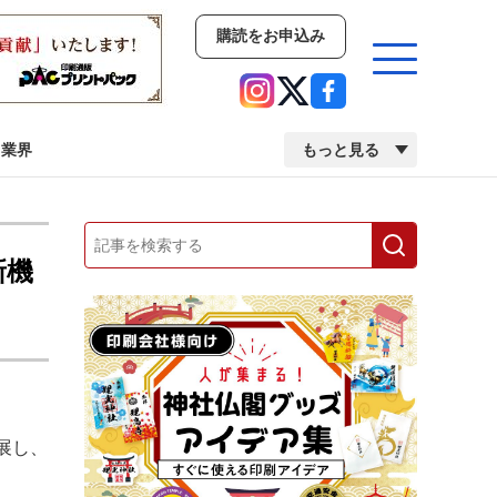
購読をお申込み
業界
もっと見る
新商品
イベント
市場・統計
新機
人事・移転・異動・訃報
業界
市場・統計
人事・移転・異動・訃報
展し、
中古印刷機・製本機特集
2022 検査・校正特集