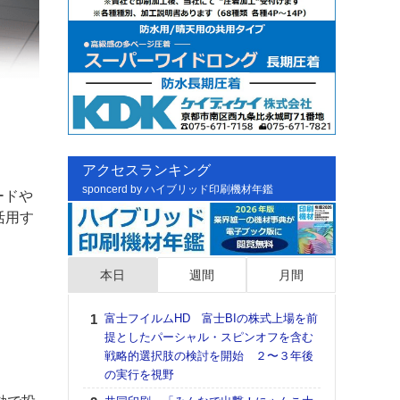
アクセスランキング
sponcerd by ハイブリッド印刷機材年鑑
ードや
活用す
本日
週間
月間
富士フイルムHD 富士BIの株式上場を前
日印
提としたパーシャル・スピンオフを含む
た個
戦略的選択肢の検討を開始 ２〜３年後
彰」
の実行を視野
る