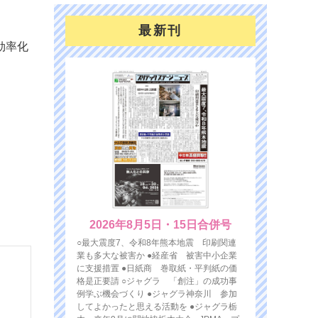
最新刊
効率化
2026年8月5日・15日合併号
○最大震度7、令和8年熊本地震 印刷関連
業も多大な被害か ●経産省 被害中小企業
に支援措置 ●日紙商 巻取紙・平判紙の価
格是正要請 ○ジャグラ 「創注」の成功事
例学ぶ機会づくり ●ジャグラ神奈川 参加
してよかったと思える活動を ●ジャグラ栃