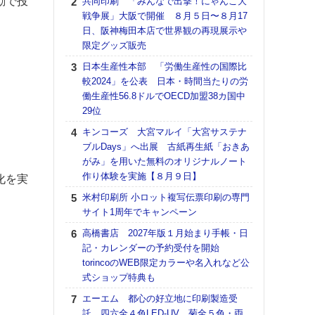
動で投
共同印刷 「みんなで出撃！にゃんこ大
DNP
戦争展」大阪で開催 ８月５日〜８月17
上の
。
日、阪神梅田本店で世界観の再現展示や
意識
限定グッズ販売
時代
る組
日本生産性本部 「労働生産性の国際比
較2024」を公表 日本・時間当たりの労
【パ
働生産性56.8ドルでOECD加盟38カ国中
量バ
29位
特殊
キンコーズ 大宮マルイ「大宮サステナ
ホリゾ
ブルDays」へ出展 古紙再生紙「おきあ
で“Hor
がみ」を用いた無料のオリジナルノート
催へ～
作り体験を実施【８月９日】
TO
化を実
スマ
米村印刷所 小ロット複写伝票印刷の専門
サイト1周年でキャンペーン
理想
刷向
高橋書店 2027年版１月始まり手帳・日
ン 『
記・カレンダーの予約受付を開始
を７
torincoのWEB限定カラーや名入れなど公
面の
式ショップ特典も
対応
エーエム 都心の好立地に印刷製造受
【K
託、四六全４色LED-UV、菊全５色・両