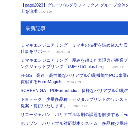
【page2023】グローバルグラフィックス グループ
上を追求
2023.1.25
最新記事
ミマキエンジニアリング ミマキの技術を詰め込んだ安心・
仕事をサポート
2026.7.28
ミマキエンジニアリング 厚みを超えた表現力が産業プリ
ンクジェットプリンタ「UJF-7151 plusⅡe」
2026.7.28
FFGS 高速・高性能なバリアブル印刷機能でPOD
貢献するFormMagic5
2026.7.23
SCREEN GA PDFormstudio 多様なバリア
トヨテック 少量多品種・デジタルプリントのワンスト
提案・提供いたします。
2026.7.21
リコージャパン バリアブル印刷の課題を解決する「Fusi
ホリゾン バリアブル対応製本システム 多品種少量