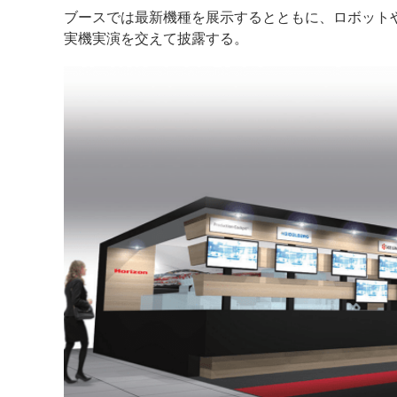
ブースでは最新機種を展示するとともに、ロボットや
案内
実機実演を交えて披露する。
発刊案内
JFPI印刷用語集
印刷機材年鑑
運営
会社案内
購読・購入申し込み
サイトポリシ