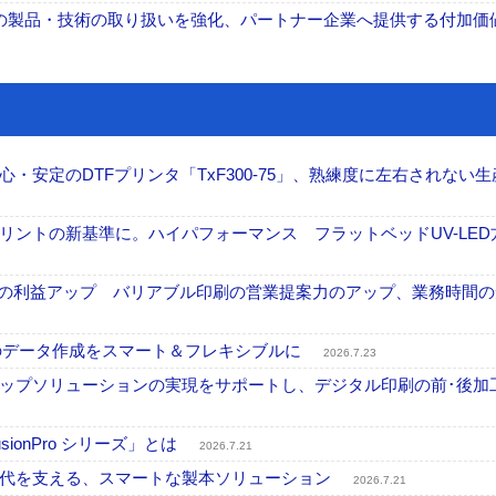
全体の製品・技術の取り扱いを強化、パートナー企業へ提供する付加価
安定のDTFプリンタ「TxF300-75」、熟練度に左右されない生
ントの新基準に。ハイパフォーマンス フラットベッドUV-LED
事業の利益アップ バリアブル印刷の営業提案力のアップ、業務時間
ブル印刷のデータ作成をスマート＆フレキシブルに
2026.7.23
ップソリューションの実現をサポートし、デジタル印刷の前･後加
onPro シリーズ」とは
2026.7.21
時代を支える、スマートな製本ソリューション
2026.7.21