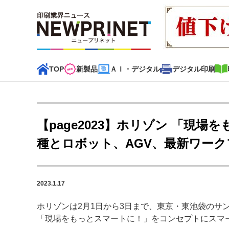
TOP
新製品
ＡＩ・デジタル
デジタル印刷
インデックス
TOP
新着記事
特集記事
動画コンテンツ
【page2023】ホリゾン 「現
カテゴリー一覧
種とロボット、AGV、最新ワー
新商品
新製品
ＡＩ・デジタル
デジタル印刷
印刷
2023.1.17
特集記事カテゴリー一覧
ホリゾンは2月1日から3日まで、東京・東池袋のサン
2022 見える化・MIS特集
特集・デジタル印刷 アイデア
「現場をもっとスマートに！」をコンセプトにスマ
特集・デジタル印刷 ～ 新成長軌道を描く