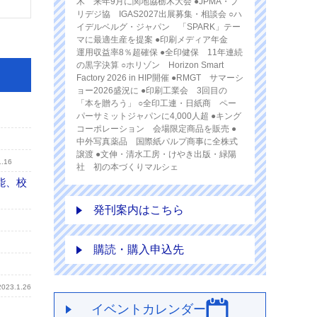
木 来年9月に関地協栃木大会 ●JPMA・プ
リデジ協 IGAS2027出展募集・相談会 ○ハ
イデルベルグ・ジャパン 「SPARK」テー
マに最適生産を提案 ●印刷メディア年金
運用収益率8％超確保 ●全印健保 11年連続
の黒字決算 ○ホリゾン Horizon Smart
Factory 2026 in HIP開催 ●RMGT サマーシ
ョー2026盛況に ●印刷工業会 3回目の
「本を贈ろう」 ○全印工連・日紙商 ペー
パーサミットジャパンに4,000人超 ●キング
コーポレーション 会場限定商品を販売 ●
中外写真薬品 国際紙パルプ商事に全株式
譲渡 ●文伸・清水工房・けやき出版・緑陽
1.16
社 初の本づくりマルシェ
機能、校
発刊案内はこちら
購読・購入申込先
2023.1.26
イベントカレンダー