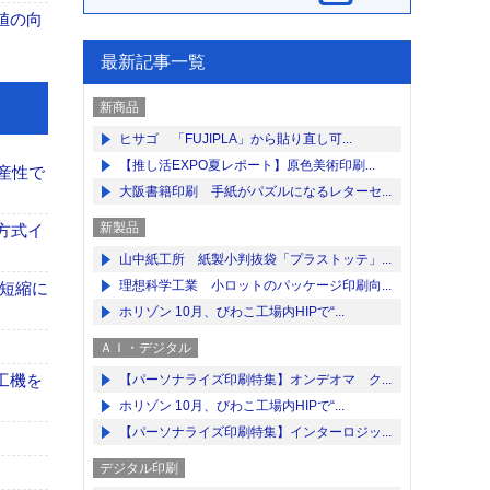
値の向
最新記事一覧
新商品
ヒサゴ 「FUJIPLA」から貼り直し可...
【推し活EXPO夏レポート】原色美術印刷...
産性で
大阪書籍印刷 手紙がパズルになるレターセ...
新製品
方式イ
山中紙工所 紙製小判抜袋「プラストッテ」...
理想科学工業 小ロットのパッケージ印刷向...
の短縮に
ホリゾン 10月、びわこ工場内HIPで“...
ＡＩ・デジタル
工機を
【パーソナライズ印刷特集】オンデオマ ク...
ホリゾン 10月、びわこ工場内HIPで“...
【パーソナライズ印刷特集】インターロジッ...
デジタル印刷