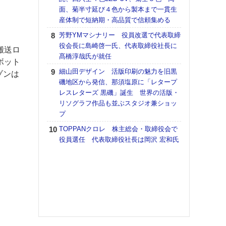
道の
面、菊半寸延び４色から製本まで一貫生
える
産体制で短納期・高品質で信頼集める
の印刷
芳野YMマシナリー 役員改選で代表取締
CE
役会長に島崎啓一氏、代表取締役社長に
搬送ロ
富士
髙橋淳哉氏が就任
ボット
地・
細山田デザイン 活版印刷の魅力を旧黒
付表
ゾンは
磯地区から発信、那須塩原に「レタープ
【ペ
レスレターズ 黒磯」誕生 世界の活版・
ト】
リソグラフ作品も並ぶスタジオ兼ショッ
アで
プ
KO
TOPPANクロレ 株主総会・取締役会で
体製
役員選任 代表取締役社長は岡沢 宏和氏
【イ
けや
「本
地域