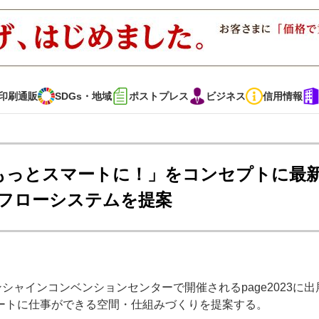
印刷通販
SDGs・地域
ポストプレス
ビジネス
信用情報
インタビュー
コレクション
場をもっとスマートに！」をコンセプトに最
クフローシステムを提案
通販
SDGs・地域
ポストプレス
ビジネス
イベント
信用情報
シャインコンベンションセンターで開催されるpage2023に出
で勝負！ ～多様なビジネス・多彩な商材～
JAPAN PACK 2023 特集
ートに仕事ができる空間・仕組みづくりを提案する。