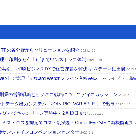
、CTPの各分野からソリューションを紹介
2023.1.26
管理～印刷から仕上げまでワンストップ体制
2023.6.19
タルの共創 -印刷ビジネスDXで経営課題を解決-」をテーマに出展
2023.
eb上で管理『BizCard Webオンライン入稿ver.2』～ライブラリ
マに印刷業の営業戦略とビジネス戦略についてディスカッション
2023.2.1
ータ出力システム「JOIN PIC -VARIABLE-」で出展
2023.1.16
撮って送ってキャンペーン実施中～2月10日まで
2023.1.12
ミス・ロスを抑えてコスト削減を～CorrectEye SISに新機能追加
日まで池袋サンシャインコンベンションセンター
2023.2.1