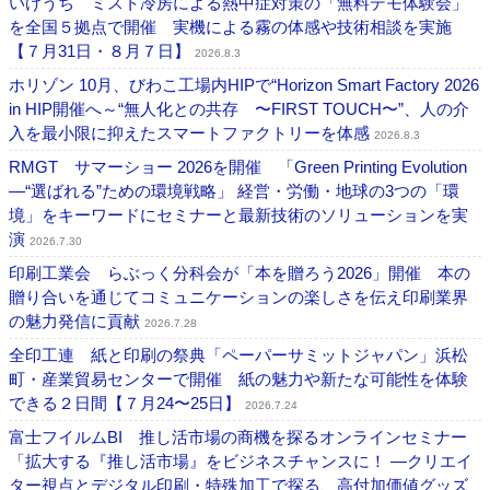
いけうち ミスト冷房による熱中症対策の「無料デモ体験会」
を全国５拠点で開催 実機による霧の体感や技術相談を実施
【７月31日・８月７日】
2026.8.3
ホリゾン 10月、びわこ工場内HIPで“Horizon Smart Factory 2026
in HIP開催へ～“無人化との共存 〜FIRST TOUCH〜”、人の介
入を最小限に抑えたスマートファクトリーを体感
2026.8.3
RMGT サマーショー 2026を開催 「Green Printing Evolution
―“選ばれる”ための環境戦略」 経営・労働・地球の3つの「環
境」をキーワードにセミナーと最新技術のソリューションを実
演
2026.7.30
印刷工業会 らぶっく分科会が「本を贈ろう2026」開催 本の
贈り合いを通じてコミュニケーションの楽しさを伝え印刷業界
の魅力発信に貢献
2026.7.28
全印工連 紙と印刷の祭典「ペーパーサミットジャパン」浜松
町・産業貿易センターで開催 紙の魅力や新たな可能性を体験
できる２日間【７月24〜25日】
2026.7.24
富士フイルムBI 推し活市場の商機を探るオンラインセミナー
「拡大する『推し活市場』をビジネスチャンスに！ ―クリエイ
ター視点とデジタル印刷・特殊加工で探る、高付加価値グッズ