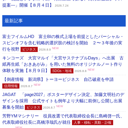
提案―」開催【８月４日】
2026.7.24
最新記事
富士フイルムHD 富士BIの株式上場を前提としたパーシャル・
スピンオフを含む戦略的選択肢の検討を開始 ２〜３年後の実
行を視野
NEW
ビジネス
2026.8.9
キンコーズ 大宮マルイ「大宮サステナブルDays」へ出展 古
紙再生紙「おきあがみ」を用いた無料のオリジナルノート作り
体験を実施【８月９日】
NEW
SDGs・地域
2026.8.8
【倒産情報 新潟県】トーヨービジネス 自己破産を申請
NEW
信用情報
2026.8.7
JAGAT 「page2027」ポスターデザイン決定、加藤文明社のデ
ザインを採用 公式サイトも例年より大幅に前倒し公開し出展
募集を開始
NEW
ビジネス
2026.8.7
芳野YMマシナリー 役員改選で代表取締役会長に島崎啓一氏、
代表取締役社長に髙橋淳哉氏が就任
人事・移転・異動・訃報
NEW