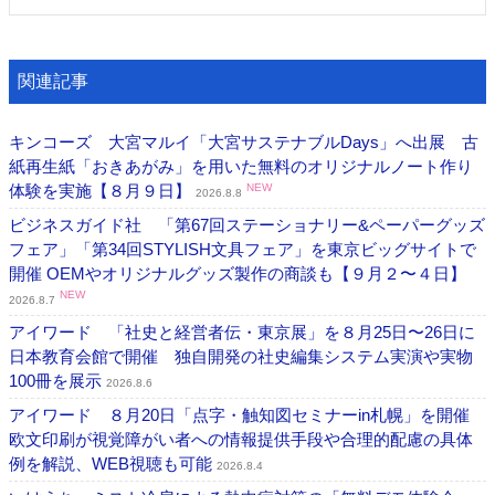
関連記事
キンコーズ 大宮マルイ「大宮サステナブルDays」へ出展 古
紙再生紙「おきあがみ」を用いた無料のオリジナルノート作り
体験を実施【８月９日】
NEW
2026.8.8
ビジネスガイド社 「第67回ステーショナリー&ペーパーグッズ
フェア」「第34回STYLISH文具フェア」を東京ビッグサイトで
開催 OEMやオリジナルグッズ製作の商談も【９月２〜４日】
NEW
2026.8.7
アイワード 「社史と経営者伝・東京展」を８月25日〜26日に
日本教育会館で開催 独自開発の社史編集システム実演や実物
100冊を展示
2026.8.6
アイワード ８月20日「点字・触知図セミナーin札幌」を開催
欧文印刷が視覚障がい者への情報提供手段や合理的配慮の具体
例を解説、WEB視聴も可能
2026.8.4