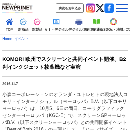
購読をお申込み
TOP
新商品
新製品
ＡＩ・デジタル
デジタル印刷
印刷通販
SDGs・地域
ポ
Home
–
イベント
インデックス
KOMORI 欧州でスクリーンと共同イベント開催、B2
TOP
新着記事
特集記事
動画コンテンツ
判インクジェット枚葉機など実演
インタビュー
コレクション
カテゴリー一覧
2016.11.7
新商品
新製品
ＡＩ・デジタル
デジタル印刷
印刷通販
小森コーポレーションのオランダ・ユトレヒトの現地法人コ
SDGs・地域
ポストプレス
ビジネス
イベント
信用情報
業界
モリ・インターナショナル（ヨーロッパ）B.V.（以下コモリ
市場・統計
人事・移転・異動・訃報
ヨーロッパ）は、10月5、6日の両日、コモリグラフィック
センターヨーロッパ（KGC-E）で、スクリーンGPヨーロッ
特集記事カテゴリー一覧
パB.V.（以下スクリーンヨーロッパ）との共同開催イベント
特集・デジタル印刷 アイデアで勝負！ ～多様なビジネス・多彩な商材～
「Best of Both 2016」の一環として、「ハーフサイズ、フル