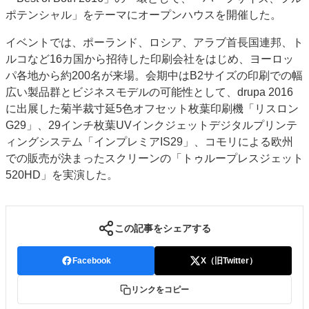
ポテンシャル」をテーマにオープンハウスを開催した。
JAPAN PACK 2023 特集
中古印刷機・製本機特集
2022 見える化・MIS特集
2022 検査・校正特集
イベントでは、ポーランド、ロシア、アラブ首長国連邦、ト
特集・デジタル印刷 ～ 新成長軌道を描く
ルコなど16カ国から招待した印刷会社をはじめ、ヨーロッ
パ各地から約200名が来場。会期中はB2サイズの印刷での幅
案内
広い製品群とビジネスモデルの可能性として、drupa 2016
発刊案内
JFPI印刷用語集
印刷機材年鑑
に出展した菊半裁寸延5色オフセット枚葉印刷機「リスロン
G29」、29インチ枚葉UVインクジェットデジタルプリンテ
運営
ィングシステム「インプレミアIS29」、コモリによる欧州
会社案内
購読・購入申し込み
サイトポリシー
での販売が決まったスクリーンの「トゥループレスジェット
お問い合わせ
520HD」を実演した。
この記事をシェアする
Facebook
X（旧Twitter）
リンクをコピー