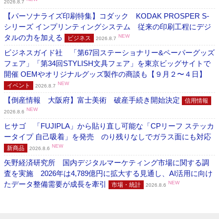
2026.8.7
【パーソナライズ印刷特集】コダック KODAK PROSPER S-
シリーズ インプリンティングシステム 従来の印刷工程にデジ
タルの力を加える
NEW
ビジネス
2026.8.7
ビジネスガイド社 「第67回ステーショナリー&ペーパーグッズ
フェア」「第34回STYLISH文具フェア」を東京ビッグサイトで
開催 OEMやオリジナルグッズ製作の商談も【９月２〜４日】
NEW
イベント
2026.8.7
【倒産情報 大阪府】富士美術 破産手続き開始決定
信用情報
NEW
2026.8.6
ヒサゴ 「FUJIPLA」から貼り直し可能な「CPリーフ ステッカ
ータイプ 自己吸着」を発売 のり残りなしでガラス面にも対応
NEW
新商品
2026.8.6
矢野経済研究所 国内デジタルマーケティング市場に関する調
査を実施 2026年は4,789億円に拡大する見通し、AI活用に向け
たデータ整備需要が成長を牽引
NEW
市場・統計
2026.8.6