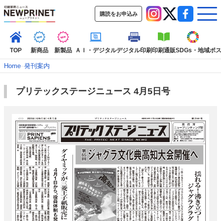
購読をお申込み
TOP
新商品
新製品
ＡＩ・デジタル
デジタル印刷
印刷通販
SDGs・地域
ポ
Home
–
発刊案内
プリテックステージニュース 4月5日号
インデックス
TOP
新着記事
特集記事
動画コンテンツ
インタビュー
コレクション
カテゴリー一覧
新商品
新製品
ＡＩ・デジタル
デジタル印刷
印刷通販
SDGs・地域
ポストプレス
ビジネス
イベント
信用情報
業界
市場・統計
人事・移転・異動・訃報
特集記事カテゴリー一覧
特集・デジタル印刷 アイデアで勝負！ ～多様なビジネス・多彩な商材～