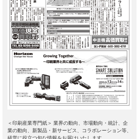
JAPAN PACK 2023 特集
中古印刷機・製本機特集
2022 見える化・MIS特集
2022 検査・校正特集
特集・デジタル印刷 ～ 新成長軌道を描く
案内
発刊案内
JFPI印刷用語集
印刷機材年鑑
運営
会社案内
購読・購入申し込み
サイトポリシー
お問い合わせ
＜印刷産業専門紙＞ 業界の動向、市場動向・統計、企
業の動向、新製品・新サービス、コラボレーション等、
経営に役立つ旬な情報をお届けいたします。