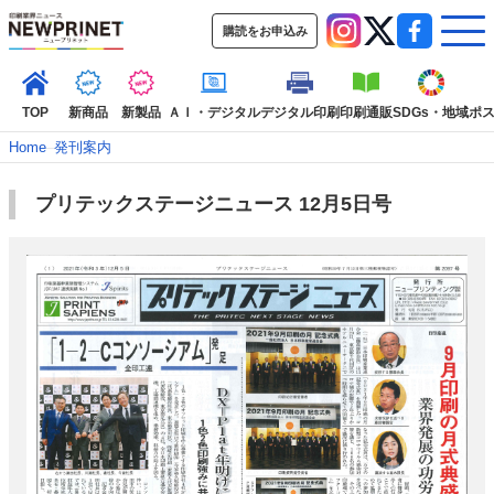
購読をお申込み
TOP
新商品
新製品
ＡＩ・デジタル
デジタル印刷
印刷通販
SDGs・地域
ポ
Home
–
発刊案内
プリテックステージニュース 12月5日号
インデックス
TOP
新着記事
特集記事
動画コンテンツ
インタビュー
コレクション
カテゴリー一覧
新商品
新製品
ＡＩ・デジタル
デジタル印刷
印刷通販
SDGs・地域
ポストプレス
ビジネス
イベント
信用情報
業界
市場・統計
人事・移転・異動・訃報
特集記事カテゴリー一覧
2022 見える化・MIS特集