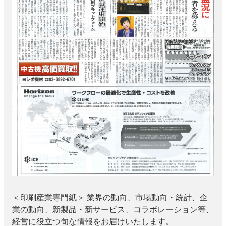
特集・デジタル印刷 アイデアで勝負！ ～多様なビジネス・多彩な商材～
JAPAN PACK 2023 特集
中古印刷機・製本機特集
2022 検査・校正特集
特集・デジタル印刷 ～ 新成長軌道を描く
案内
発刊案内
JFPI印刷用語集
印刷機材年鑑
運営
会社案内
購読・購入申し込み
サイトポリシー
お問い合わせ
＜印刷産業専門紙＞ 業界の動向、市場動向・統計、企
業の動向、新製品・新サービス、コラボレーション等、
経営に役立つ旬な情報をお届けいたします。