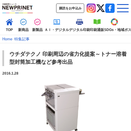
購読をお申込み
TOP
新商品
新製品
ＡＩ・デジタル
デジタル印刷
印刷通販
SDGs・地域
ポ
Home
–
特集記事
ウチダテクノ 印刷周辺の省力化提案～トナー溶着
インデックス
型封筒加工機など参考出品
TOP
新着記事
特集記事
動画コンテンツ
インタビュー
コレクション
2016.1.28
カテゴリー一覧
新商品
新製品
ＡＩ・デジタル
デジタル印刷
印刷通販
SDGs・地域
ポストプレス
ビジネス
イベント
信用情報
業界
市場・統計
人事・移転・異動・訃報
特集記事カテゴリー一覧
2022 見える化・MIS特集