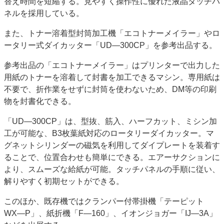
替え時間を短縮する。見やすく操作性に優れた液晶タッチパ
ネルを採用している。
また、トナー溶着型封筒加工機「エコトナーメイラー」やロ
ータリー式ダイカッター「UD―300CP」を参考出品する。
参考出品の「エコトナーメイラー」はプリンターで出力した
用紙のトナーを溶着して封書を加工できるマシン。専用紙は
不要で、折作業をせずに封筒を使わないため、DM等の印刷
物を封書化できる。
「UD―300CP」は、型抜、筋入、ハーフカット、ミシン加
工が可能な、B3枚葉紙対応のロータリーダイカッター。マ
グネットシリンダーの磁気を利用してダイプレートを装着す
ることで、位置合わせも簡単にできる。エアーサクションに
より、スムーズな給紙が可能。タッチパネルの手順に従い、
解りやすく初期セットができる。
このほか、既存機ではクランパー付帯掛機「テーピット
WX―P」、紙折機「F―160」、イオンジョガー「IJ―3A」