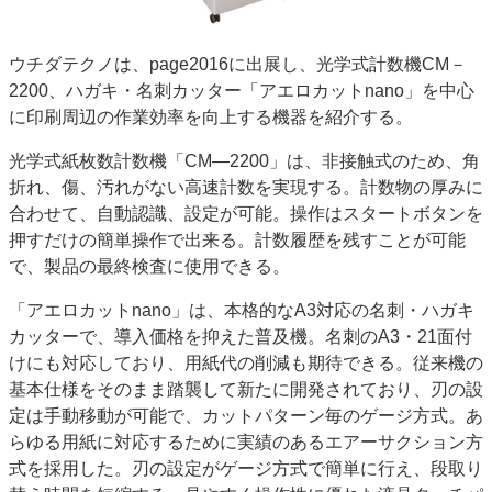
特集・デジタル印刷 アイデアで勝負！ ～多様なビジネス・多彩な商材～
JAPAN PACK 2023 特集
中古印刷機・製本機特集
2022 検査・校正特集
ウチダテクノは、page2016に出展し、光学式計数機CM－
特集・デジタル印刷 ～ 新成長軌道を描く
2200、ハガキ・名刺カッター「アエロカットnano」を中心
に印刷周辺の作業効率を向上する機器を紹介する。
案内
光学式紙枚数計数機「CM―2200」は、非接触式のため、角
発刊案内
JFPI印刷用語集
印刷機材年鑑
折れ、傷、汚れがない高速計数を実現する。計数物の厚みに
運営
合わせて、自動認識、設定が可能。操作はスタートボタンを
押すだけの簡単操作で出来る。計数履歴を残すことが可能
会社案内
購読・購入申し込み
サイトポリシー
で、製品の最終検査に使用できる。
お問い合わせ
「アエロカットnano」は、本格的なA3対応の名刺・ハガキ
カッターで、導入価格を抑えた普及機。名刺のA3・21面付
けにも対応しており、用紙代の削減も期待できる。従来機の
基本仕様をそのまま踏襲して新たに開発されており、刃の設
定は手動移動が可能で、カットパターン毎のゲージ方式。あ
らゆる用紙に対応するために実績のあるエアーサクション方
式を採用した。刃の設定がゲージ方式で簡単に行え、段取り