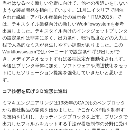
当社はなるべく新しい分野に向けて、他社の後追いをしない
ような製品開発を指向しています。11月にイタリアで開催
された繊維・アパレル産業向けの展示会「ITMA2015」で
は、テキスタイル業務向けの新しいWorkflowsystemを参考
出展しました。テキスタイル向けのインクジェットプリンタ
の設定条件は非常に多く、出力条件、転写温度などの入力工
程で人為的なミスが発生しやすい課題がありました。この
Workflowsystemではバーコードで設定条件呼び出しがで
き、メディアさえセットすれば各種設定が自動化されます。
今後はプリンタ単体に加え、ソフトウェアや周辺技術をセッ
トにしたソリューション提案を強化していきたいと思いま
す。
コア技術を広げ３Ｄ造形に進出
ミマキエンジニアリングは1985年のCAD用のペンプロッタ
から自社製品の開発を始めました。そこからXY軸を制御す
る技術を応用し、カッティングプロッタを上市。プリンタで
出力したフィルムをカットする手法が看板制作の分野に受け