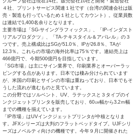
グループ会社は現在14社。販売会社10社と開発・製造会社
４社、プリントサービス関連１社です（台湾の関連会社は販
売・製造も行っているため１社としてカウント）。従業員数
は連結で1,400名余りとなります。
主要市場は「SG-サイングラフィックス」、「IP-インダスト
リアルプロダクツ」、「TA-テキスタイル＆アパレル」の３
つです。売上構成比はSGが51.0％、IPが26.8％、TAが
12.3％。これらの市場の海外比率は75％です。連結売上は
466億円で、今期500億円を目指しています。
「SG市場」は主にサイン業界で、印刷業界とオーバーラッ
ピングする点があります。日本では棲み分けられています
が、米国の印刷とサインの市場は重ねっており、日本でもそ
うした流れが進むものと見ています。
この分野ではソルベント、UV、ラテックスと３タイプのイ
ンクジェットプリンタを販売しており、60㎝幅から3.2ｍ幅
までの機種を揃えています。
「IP市場」はUVインクジェットプリンタが中核となりま
す。JFXシリーズは大判のフラットベッドタイプ。UJFシリ
ーズはノベルティ向けの機種です。今年９月に開催された