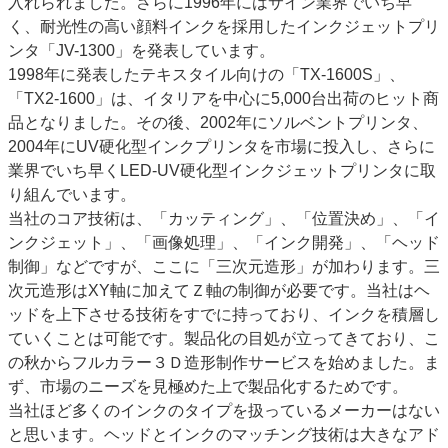
入れられました。さらに1996年にはサイン業界でいち早
く、耐光性の高い顔料インクを採用したインクジェットプリ
ンタ「JV-1300」を発表しています。
1998年に発表したテキスタイル向けの「TX-1600S」、
「TX2-1600」は、イタリアを中心に5,000台出荷のヒット商
品となりました。その後、2002年にソルベントプリンタ、
2004年にUV硬化型インクプリンタを市場に投入し、さらに
業界でいち早くLED-UV硬化型インクジェットプリンタに取
り組んでいます。
当社のコア技術は、「カッティング」、「位置決め」、「イ
ンクジェット」、「画像処理」、「インク開発」、「ヘッド
制御」などですが、ここに「三次元造形」が加わります。三
次元造形はXY軸に加えてＺ軸の制御が必要です。当社はヘ
ッドを上下させる技術をすでに持っており、インクを積層し
ていくことは可能です。製品化の目処が立ってきており、こ
の秋からフルカラー３Ｄ造形制作サービスを始めました。ま
ず、市場のニーズを見極めた上で製品化するためです。
当社ほど多くのインクのタイプを扱っているメーカーはない
と思います。ヘッドとインクのマッチング技術は大きなアド