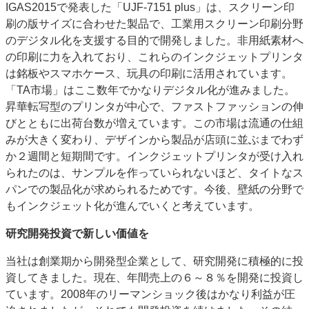
IGAS2015で発表した「UJF-7151 plus」は、スクリーン印
刷の版サイズに合わせた製品で、工業用スクリーン印刷分野
のデジタル化を支援する目的で開発しました。非用紙素材へ
の印刷に力を入れており、これらのインクジェットプリンタ
は銘板やスマホケース、玩具の印刷に活用されています。
「TA市場」はここ数年でかなりデジタル化が進みました。
昇華転写型のプリンタが中心で、ファストファッションの伸
びとともに出荷台数が増えています。この市場は流通の仕組
みが大きく変わり、デザインから製品が店頭に並ぶまでわず
か２週間と短期間です。インクジェットプリンタが受け入れ
られたのは、サンプルを作っていられないほど、タイトなス
パンでの製品化が求められるためです。今後、壁紙の分野で
もインクジェット化が進んでいくと考えています。
研究開発投資で新しい価値を
当社は創業期から開発型企業として、研究開発に積極的に投
資してきました。現在、年間売上の６～８％を開発に投資し
ています。2008年のリーマンショック後はかなり利益が圧