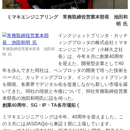
特集・デジタル印刷 アイデアで勝負！ ～多様なビジネス・多彩な商材～
JAPAN PACK 2023 特集
中古印刷機・製本機特集
2022 検査・校正特集
ミマキエンジニアリング 常務取締役営業本部長 池田和
特集・デジタル印刷 ～ 新成長軌道を描く
明 氏
案内
インクジェットプリンタ・カッテ
ィングプロッタの株式会社ミマキ
発刊案内
JFPI印刷用語集
印刷機材年鑑
常務取締役営業本部長 池田和
エンジニアリング（小林久之社
明 氏
運営
長）は、今年８月に創業40周年
を迎えた。開発型企業として40
会社案内
購読・購入申し込み
サイトポリシー
年を歩んできた同社は、ペンプロッタの開発で培った技術を
お問い合わせ
ベースに、カッティングプロッタ、インクジェットプリンタ
を開発。各業界でデジタル化を促進しながら新しい市場を築
いてきた。同社の現状と今後について、同社常務取締役営業
本部長の池田和明氏に話を伺った。
創業40周年、SG・IP・TA各市場拓く
ミマキエンジニアリングは今年、40周年を迎えました。こ
の３月にはJASDAQから東証１部に上場しています。