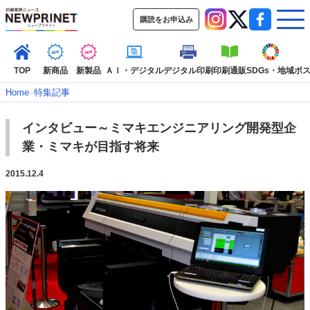
購読をお申込み
TOP
新商品
新製品
ＡＩ・デジタル
デジタル印刷
印刷通販
SDGs・地域
ポ
Home
–
特集記事
インタビュー～ミマキエンジニアリング開発型企
インデックス
業・ミマキが目指す将来
TOP
新着記事
特集記事
動画コンテンツ
インタビュー
コレクション
2015.12.4
カテゴリー一覧
新商品
新製品
ＡＩ・デジタル
デジタル印刷
印刷通販
SDGs・地域
ポストプレス
ビジネス
イベント
信用情報
業界
市場・統計
人事・移転・異動・訃報
特集記事カテゴリー一覧
2022 見える化・MIS特集