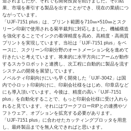
迫されましたが、それでも開発投資を続けました。その結
果、市場を牽引する製品を出すことができ、現在の業績につ
ながっています。
「UJF-7151 plus」は、プリント範囲を710㎜×510㎜とスク
リーン印刷で使用される菊半裁判に対応しました。機械構造
を強化することでインクの着弾精度を高め、高精度・高画質
プリントを実現しています。当社は「UJF-7151 plus」をベ
ースに、スクリーン印刷分野のオートメーション化を進めて
行きたいと考えています。将来的に水平方向にアームが動作
するスカラロボットと連携し、次工程に自動的に製品を流す
システムの開発を展望しています。
ノベルティ印刷向けにいち早く開発した「UJF-3042」は国
内で小ロット印刷向けに、印刷会社様をはじめ、印章店など
にも導入頂いています。今後は、精度の高い「UJF-7151
plus」を自動化することで、もっと印刷会社様に受け入れら
れると見ています。それにはワークフローRIPとの連携やソ
フトウェア、オプションを拡充する必要があります。
「UJF-7151 plus」に合わせたカッティングプロッタを用意
し、最終製品までを無人化できればと思います。