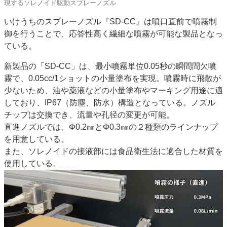
現するソレノイド駆動スプレーノズル
いけうちのスプレーノズル『SD-CC』は噴口直前で噴霧制
御を行うことで、応答性高く繊細な噴霧が可能な製品となっ
ている。
新製品の「SD-CC」は、最小噴霧単位0.05秒の瞬間間欠噴
霧で、0.05cc/1ショットの小量塗布を実現。噴霧時に飛散が
少ないため、油や薬液などの小量塗布やマーキング用途に適
しており、IP67（防塵、防水）構造となっている。ノズル
チップは交換でき、流量や孔径の変更が可能。
直進ノズルでは、Φ0.2㎜とΦ0.3㎜の２種類のラインナップ
を用意している。
また、ソレノイドの接液部には食品衛生法に適合した材質を
使用している。