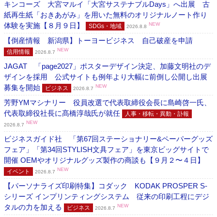
キンコーズ 大宮マルイ「大宮サステナブルDays」へ出展 古
紙再生紙「おきあがみ」を用いた無料のオリジナルノート作り
体験を実施【８月９日】
NEW
SDGs・地域
2026.8.8
【倒産情報 新潟県】トーヨービジネス 自己破産を申請
NEW
信用情報
2026.8.7
JAGAT 「page2027」ポスターデザイン決定、加藤文明社のデ
ザインを採用 公式サイトも例年より大幅に前倒し公開し出展
募集を開始
NEW
ビジネス
2026.8.7
芳野YMマシナリー 役員改選で代表取締役会長に島崎啓一氏、
代表取締役社長に髙橋淳哉氏が就任
人事・移転・異動・訃報
NEW
2026.8.7
ビジネスガイド社 「第67回ステーショナリー&ペーパーグッズ
フェア」「第34回STYLISH文具フェア」を東京ビッグサイトで
開催 OEMやオリジナルグッズ製作の商談も【９月２〜４日】
NEW
イベント
2026.8.7
【パーソナライズ印刷特集】コダック KODAK PROSPER S-
シリーズ インプリンティングシステム 従来の印刷工程にデジ
タルの力を加える
NEW
ビジネス
2026.8.7