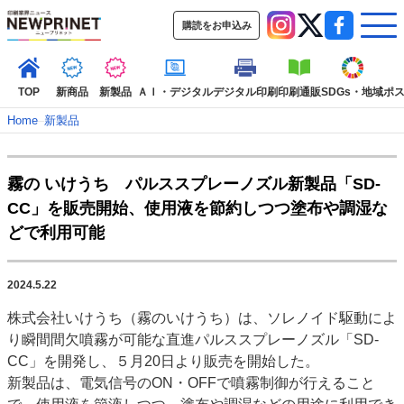
購読をお申込み
TOP
新商品
新製品
ＡＩ・デジタル
デジタル印刷
印刷通販
SDGs・地域
ポ
Home
–
新製品
インデックス
霧の いけうち パルススプレーノズル新製品「SD-
TOP
新着記事
特集記事
動画コンテンツ
CC」を販売開始、使用液を節約しつつ塗布や調湿な
インタビュー
コレクション
どで利用可能
カテゴリー一覧
新商品
新製品
ＡＩ・デジタル
デジタル印刷
印刷通販
2024.5.22
SDGs・地域
ポストプレス
ビジネス
イベント
信用情報
業界
株式会社いけうち（霧のいけうち）は、ソレノイド駆動によ
市場・統計
人事・移転・異動・訃報
り瞬間間欠噴霧が可能な直進パルススプレーノズル「SD-
CC」を開発し、５月20日より販売を開始した。
特集記事カテゴリー一覧
新製品は、電気信号のON・OFFで噴霧制御が行えること
特集・デジタル印刷 アイデアで勝負！ ～多様なビジネス・多彩な商材～