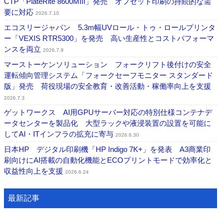
CTP「PlateRite 8600MIII」発売 オフセット印刷の持続的な需
要に対応
2026.7.10
エコスリージャパン 5.3m幅UVロール・トゥ・ロールプリンタ
ー「VEXIS RTR5300」を発売 高い生産性とコストパフォーマ
ンスを両立
2026.7.9
マーストーケンソリューション フォークリフト後付けの安全
運転傾向管理システム「フォークセーフモニター スタンダード
版」発売 荷役現場の安全教育・改善活動・稼働率向上を支援
2026.7.3
ゲットワークス AI用GPUサーバー対応の特別仕様コンテナデ
ータセンターを製品化 大型ラックや液浸装置の設置を可能に
してAI・ITインフラの拡充に寄与
2026.6.30
日本HP デジタル印刷機「HP Indigo 7K+」を発表 A3商業印
刷向けにAI搭載の自動化機能とECOプリントモードで効率化と
収益性向上を支援
2026.6.24
最新記事