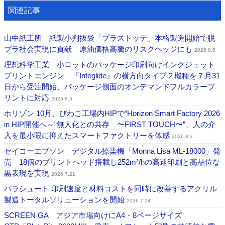
関連記事
山中紙工所 紙製小判抜袋「プラストッテ」本格製造開始で脱
プラ社会実現に貢献 原油価格高騰のリスクヘッジにも
2026.8.5
理想科学工業 小ロットのパッケージ印刷向けインクジェット
プリントエンジン 『Integlide』の横方向タイプ２機種を７月31
日から受注開始、パッケージ側面のオンデマンドフルカラープ
リントに対応
2026.8.5
ホリゾン 10月、びわこ工場内HIPで“Horizon Smart Factory 2026
in HIP開催へ～“無人化との共存 〜FIRST TOUCH〜”、人の介
入を最小限に抑えたスマートファクトリーを体感
2026.8.3
セイコーエプソン デジタル捺染機「Monna Lisa ML-18000」発
売 18個のプリントヘッド搭載し252m²/hの高速印刷と高品位な
黒表現を実現
2026.7.21
パラシュート 印刷速度と材料コストを同時に改善するアクリル
製造トータルソリューションを開始
2026.7.14
SCREEN GA アジア市場向けにA4・8ページサイズ