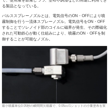
で、使用液を節液しつつ、塗布や調湿などの用途に利用でき
JAPAN PACK 2023 特集
中古印刷機・製本機特集
る製品となっている。
2022 見える化・MIS特集
2022 検査・校正特集
パルススプレーノズルとは、電気信号のON・OFFにより噴
特集・デジタル印刷 ～ 新成長軌道を描く
霧制御を行う一流体スプレーノズル。電気信号をON・OFF
することでソレノイド部のコイルに磁界が発生、その際磁化
案内
された可動鉄心が動く仕組みにより、噴霧のON・OFFを制
発刊案内
JFPI印刷用語集
印刷機材年鑑
御することが可能なノズル。
運営
会社案内
購読・購入申し込み
サイトポリシー
お問い合わせ
最小噴霧単位0.05秒の瞬間間欠噴霧で、0.05cc/1ショットの小量塗布を実