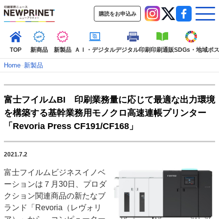
購読をお申込み
TOP
新商品
新製品
ＡＩ・デジタル
デジタル印刷
印刷通販
SDGs・地域
ポ
Home
–
新製品
インデックス
富士フイルムBI 印刷業務量に応じて最適な出力環境
TOP
新着記事
特集記事
動画コンテンツ
を構築する基幹業務用モノクロ高速連帳プリンター
インタビュー
コレクション
「Revoria Press CF191/CF168」
カテゴリー一覧
新商品
新製品
ＡＩ・デジタル
デジタル印刷
印刷通販
2021.7.2
SDGs・地域
ポストプレス
ビジネス
イベント
信用情報
業界
富士フイルムビジネスイノベ
市場・統計
人事・移転・異動・訃報
ーションは７月30日、プロダ
クション関連商品の新たなブ
特集記事カテゴリー一覧
ランド「Revoria（レヴォリ
2022 見える化・MIS特集