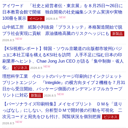
アイワード 「社史と経営者伝・東京展」を８月25日〜26日に
日本教育会館で開催 独自開発の社史編集システム実演や実物
100冊を展示
NEW
イベント
2026.8.6
山中紙工所 紙製小判抜袋「プラストッテ」本格製造開始で脱
プラ社会実現に貢献 原油価格高騰のリスクヘッジにも
新製品
NEW
2026.8.5
【KSI視察レポート】韓国・ソウル京畿道の出版都市坡州(パジ
ュ)に本社工場を構えるKSI社を訪問 人手不足に悩む日本の印
刷業界へヒント、Chae Jong Jun CEO が語る「集中制御・省人
化」
NEW
ビジネス
2026.8.5
理想科学工業 小ロットのパッケージ印刷向けインクジェット
プリントエンジン 『Integlide』の横方向タイプ２機種を７月31
日から受注開始、パッケージ側面のオンデマンドフルカラープ
リントに対応
NEW
新製品
2026.8.5
【パーソナライズ印刷特集】メイセイプリント ＤＭを「送り
っぱなし」にしない。分析型ＤＭで開封後の行動を可視化 二
次元コードと宛先をひも付け、閲覧状況を個別把握
ビジネス
NEW
2026.8.5