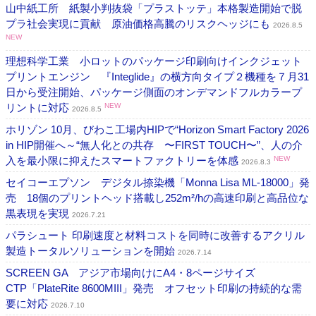
山中紙工所 紙製小判抜袋「プラストッテ」本格製造開始で脱
プラ社会実現に貢献 原油価格高騰のリスクヘッジにも
2026.8.5
NEW
理想科学工業 小ロットのパッケージ印刷向けインクジェット
プリントエンジン 『Integlide』の横方向タイプ２機種を７月31
日から受注開始、パッケージ側面のオンデマンドフルカラープ
リントに対応
NEW
2026.8.5
ホリゾン 10月、びわこ工場内HIPで“Horizon Smart Factory 2026
in HIP開催へ～“無人化との共存 〜FIRST TOUCH〜”、人の介
入を最小限に抑えたスマートファクトリーを体感
NEW
2026.8.3
セイコーエプソン デジタル捺染機「Monna Lisa ML-18000」発
売 18個のプリントヘッド搭載し252m²/hの高速印刷と高品位な
黒表現を実現
2026.7.21
パラシュート 印刷速度と材料コストを同時に改善するアクリル
製造トータルソリューションを開始
2026.7.14
SCREEN GA アジア市場向けにA4・8ページサイズ
CTP「PlateRite 8600MIII」発売 オフセット印刷の持続的な需
要に対応
2026.7.10