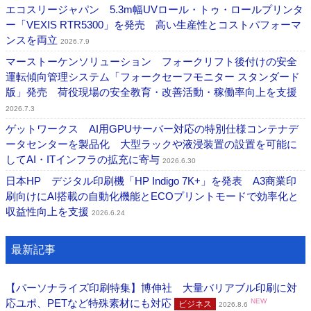
エコスリージャパン 5.3m幅UVロール・トゥ・ロールプリンタ
ー「VEXIS RTR5300」を発売 高い生産性とコストパフォーマ
ンスを両立
2026.7.9
マーストーケンソリューション フォークリフト後付けの安全
運転傾向管理システム「フォークセーフモニター スタンダード
版」発売 荷役現場の安全教育・改善活動・稼働率向上を支援
2026.7.3
ゲットワークス AI用GPUサーバー対応の特別仕様コンテナデ
ータセンターを製品化 大型ラックや液浸装置の設置を可能に
してAI・ITインフラの拡充に寄与
2026.6.30
日本HP デジタル印刷機「HP Indigo 7K+」を発表 A3商業印
刷向けにAI搭載の自動化機能とECOプリントモードで効率化と
収益性向上を支援
2026.6.24
最新記事
【パーソナライズ印刷特集】博伸社 大量バリアブル印刷に対
応ユポ、PETなど特殊素材にも対応
NEW
ビジネス
2026.8.6