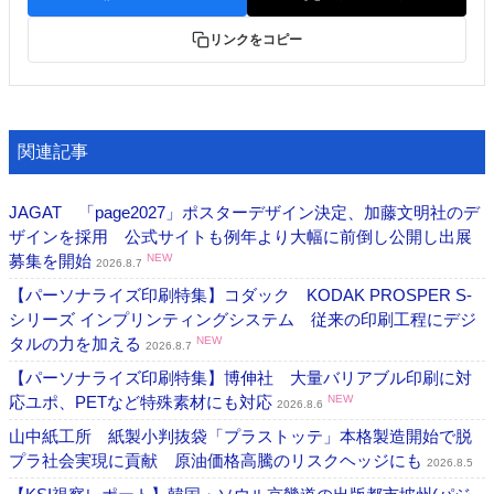
リンクをコピー
関連記事
JAGAT 「page2027」ポスターデザイン決定、加藤文明社のデ
ザインを採用 公式サイトも例年より大幅に前倒し公開し出展
募集を開始
NEW
2026.8.7
【パーソナライズ印刷特集】コダック KODAK PROSPER S-
シリーズ インプリンティングシステム 従来の印刷工程にデジ
タルの力を加える
NEW
2026.8.7
【パーソナライズ印刷特集】博伸社 大量バリアブル印刷に対
応ユポ、PETなど特殊素材にも対応
NEW
2026.8.6
山中紙工所 紙製小判抜袋「プラストッテ」本格製造開始で脱
プラ社会実現に貢献 原油価格高騰のリスクヘッジにも
2026.8.5