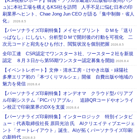
【KSI視察レポート】韓国・ソウル京畿道の出版都市坡州(パジ
ュ)に本社工場を構えるKSI社を訪問 人手不足に悩む日本の印
刷業界へヒント、Chae Jong Jun CEO が語る「集中制御・省人
化」
2026.8.5
【パーソナライズ印刷特集】メイセイプリント ＤＭを「送り
っぱなし」にしない。分析型ＤＭで開封後の行動を可視化 二
次元コードと宛先をひも付け、閲覧状況を個別把握
2026.8.5
全印工連 CSR認定でワンスター３社、ツースター２社を新規
認定 ８月３日から第55期ワンスター認定募集を開始
2026.8.4
【イベントレポート】文伸・清水工房・けやき出版・緑陽社
多摩エリア初の「本づくりマルシェ」開催 自費出版や地域の
魅力を発信
2026.8.4
【パーソナライズ印刷特集】オンデオマ クラウド型バリアブ
ル印刷システム「PICバリアブル」 追跡QRコードやオンライ
ン校正で印刷業界のDXを支援
2026.8.4
【パーソナライズ印刷特集】インターロジック 特別インタビ
ュー：代表取締役社長 原田光治 氏 AIクリエイティブエージェ
ント「オートレイアウト」誕生、AIが拓くパーソナライズ印刷
の新時代
2026.8.3