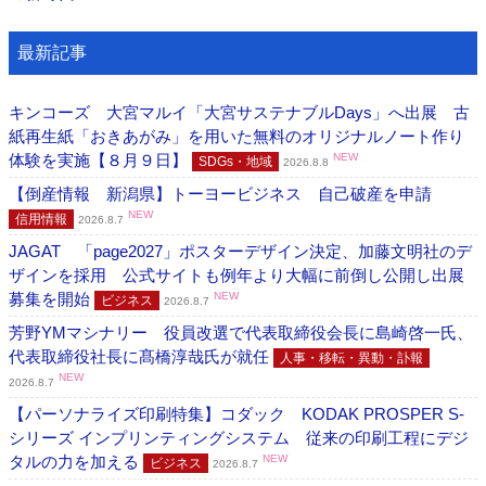
最新記事
キンコーズ 大宮マルイ「大宮サステナブルDays」へ出展 古
紙再生紙「おきあがみ」を用いた無料のオリジナルノート作り
体験を実施【８月９日】
NEW
SDGs・地域
2026.8.8
【倒産情報 新潟県】トーヨービジネス 自己破産を申請
NEW
信用情報
2026.8.7
JAGAT 「page2027」ポスターデザイン決定、加藤文明社のデ
ザインを採用 公式サイトも例年より大幅に前倒し公開し出展
募集を開始
NEW
ビジネス
2026.8.7
芳野YMマシナリー 役員改選で代表取締役会長に島崎啓一氏、
代表取締役社長に髙橋淳哉氏が就任
人事・移転・異動・訃報
NEW
2026.8.7
【パーソナライズ印刷特集】コダック KODAK PROSPER S-
シリーズ インプリンティングシステム 従来の印刷工程にデジ
タルの力を加える
NEW
ビジネス
2026.8.7