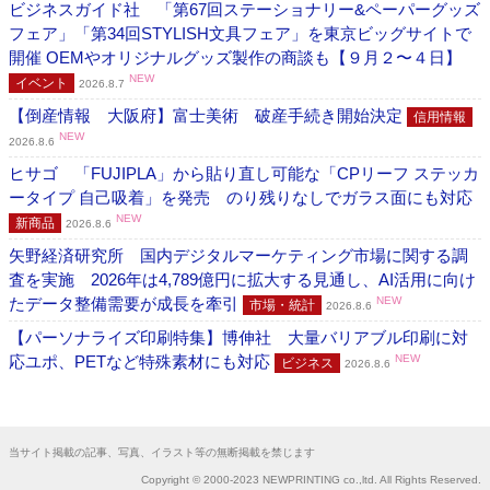
ビジネスガイド社 「第67回ステーショナリー&ペーパーグッズ
フェア」「第34回STYLISH文具フェア」を東京ビッグサイトで
開催 OEMやオリジナルグッズ製作の商談も【９月２〜４日】
NEW
イベント
2026.8.7
【倒産情報 大阪府】富士美術 破産手続き開始決定
信用情報
NEW
2026.8.6
ヒサゴ 「FUJIPLA」から貼り直し可能な「CPリーフ ステッカ
ータイプ 自己吸着」を発売 のり残りなしでガラス面にも対応
NEW
新商品
2026.8.6
矢野経済研究所 国内デジタルマーケティング市場に関する調
査を実施 2026年は4,789億円に拡大する見通し、AI活用に向け
たデータ整備需要が成長を牽引
NEW
市場・統計
2026.8.6
【パーソナライズ印刷特集】博伸社 大量バリアブル印刷に対
応ユポ、PETなど特殊素材にも対応
NEW
ビジネス
2026.8.6
当サイト掲載の記事、写真、イラスト等の無断掲載を禁じます
Copyright © 2000-2023 NEWPRINTING co.,ltd. All Rights Reserved.