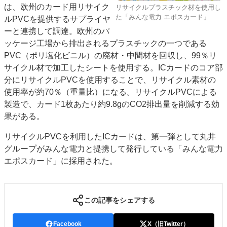
は、欧州のカード用リサイク
リサイクルプラスチック材を使用し
特集・デジタル印刷 アイデアで勝負！ ～多様なビジネス・多彩な商材～
た「みんな電力 エポスカード」
ルPVCを提供するサプライヤ
JAPAN PACK 2023 特集
中古印刷機・製本機特集
2022 検査・校正特集
ーと連携して調達。欧州のパ
特集・デジタル印刷 ～ 新成長軌道を描く
ッケージ工場から排出されるプラスチックの一つである
PVC（ポリ塩化ビニル）の廃材・中間材を回収し、99％リ
案内
サイクル材で加工したシートを使用する。ICカードのコア部
発刊案内
JFPI印刷用語集
印刷機材年鑑
分にリサイクルPVCを使用することで、リサイクル素材の
使用率が約70％（重量比）になる。リサイクルPVCによる
運営
製造で、カード1枚あたり約9.8gのCO2排出量を削減する効
会社案内
購読・購入申し込み
サイトポリシー
果がある。
お問い合わせ
リサイクルPVCを利用したICカードは、第一弾として丸井
グループがみんな電力と提携して発行している「みんな電力
エポスカード」に採用された。
この記事をシェアする
Facebook
X（旧Twitter）