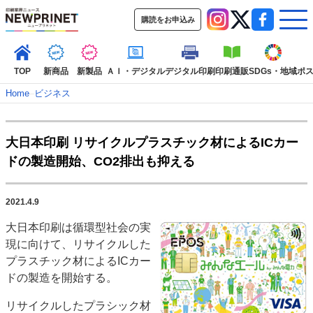
購読をお申込み
TOP
新商品
新製品
ＡＩ・デジタル
デジタル印刷
印刷通販
SDGs・地域
ポ
Home
–
ビジネス
インデックス
大日本印刷 リサイクルプラスチック材によるICカー
TOP
新着記事
特集記事
動画コンテンツ
ドの製造開始、CO2排出も抑える
インタビュー
コレクション
カテゴリー一覧
2021.4.9
新商品
新製品
ＡＩ・デジタル
デジタル印刷
印刷通販
大日本印刷は循環型社会の実
SDGs・地域
ポストプレス
ビジネス
イベント
信用情報
業界
現に向けて、リサイクルした
市場・統計
人事・移転・異動・訃報
プラスチック材によるICカー
ドの製造を開始する。
特集記事カテゴリー一覧
リサイクルしたプラシック材
2022 見える化・MIS特集