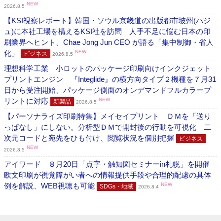
NEW
2026.8.5
【KSI視察レポート】韓国・ソウル京畿道の出版都市坡州(パジ
ュ)に本社工場を構えるKSI社を訪問 人手不足に悩む日本の印
刷業界へヒント、Chae Jong Jun CEO が語る「集中制御・省人
化」
NEW
ビジネス
2026.8.5
理想科学工業 小ロットのパッケージ印刷向けインクジェット
プリントエンジン 『Integlide』の横方向タイプ２機種を７月31
日から受注開始、パッケージ側面のオンデマンドフルカラープ
リントに対応
NEW
新製品
2026.8.5
【パーソナライズ印刷特集】メイセイプリント ＤＭを「送り
っぱなし」にしない。分析型ＤＭで開封後の行動を可視化 二
次元コードと宛先をひも付け、閲覧状況を個別把握
ビジネス
NEW
2026.8.5
アイワード ８月20日「点字・触知図セミナーin札幌」を開催
欧文印刷が視覚障がい者への情報提供手段や合理的配慮の具体
例を解説、WEB視聴も可能
NEW
SDGs・地域
2026.8.4