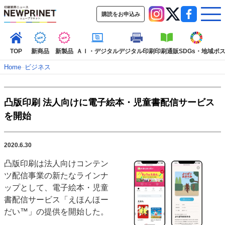
購読をお申込み
TOP
新商品
新製品
ＡＩ・デジタル
デジタル印刷
印刷通販
SDGs・地域
ポ
Home
–
ビジネス
インデックス
凸版印刷 法人向けに電子絵本・児童書配信サービス
TOP
新着記事
特集記事
動画コンテンツ
を開始
インタビュー
コレクション
カテゴリー一覧
2020.6.30
新商品
新製品
ＡＩ・デジタル
デジタル印刷
印刷通販
凸版印刷は法人向けコンテン
SDGs・地域
ポストプレス
ビジネス
イベント
信用情報
業界
ツ配信事業の新たなラインナ
市場・統計
人事・移転・異動・訃報
ップとして、電子絵本・児童
書配信サービス「えほんほー
特集記事カテゴリー一覧
だい™」の提供を開始した。
2022 見える化・MIS特集