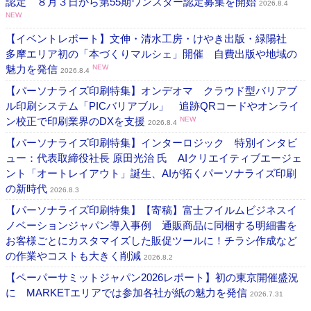
認定 ８月３日から第55期ワンスター認定募集を開始
2026.8.4
NEW
【イベントレポート】文伸・清水工房・けやき出版・緑陽社
多摩エリア初の「本づくりマルシェ」開催 自費出版や地域の
魅力を発信
NEW
2026.8.4
【パーソナライズ印刷特集】オンデオマ クラウド型バリアブ
ル印刷システム「PICバリアブル」 追跡QRコードやオンライ
ン校正で印刷業界のDXを支援
NEW
2026.8.4
【パーソナライズ印刷特集】インターロジック 特別インタビ
ュー：代表取締役社長 原田光治 氏 AIクリエイティブエージェ
ント「オートレイアウト」誕生、AIが拓くパーソナライズ印刷
の新時代
2026.8.3
【パーソナライズ印刷特集】【寄稿】富士フイルムビジネスイ
ノベーションジャパン導入事例 通販商品に同梱する明細書を
お客様ごとにカスタマイズした販促ツールに！チラシ作成など
の作業やコストも大きく削減
2026.8.2
【ペーパーサミットジャパン2026レポート】初の東京開催盛況
に MARKETエリアでは参加各社が紙の魅力を発信
2026.7.31