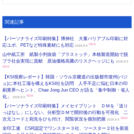
関連記事
【パーソナライズ印刷特集】博伸社 大量バリアブル印刷に対
応ユポ、PETなど特殊素材にも対応
NEW
2026.8.6
山中紙工所 紙製小判抜袋「プラストッテ」本格製造開始で脱
プラ社会実現に貢献 原油価格高騰のリスクヘッジにも
2026.8.5
NEW
【KSI視察レポート】韓国・ソウル京畿道の出版都市坡州(パジ
ュ)に本社工場を構えるKSI社を訪問 人手不足に悩む日本の印
刷業界へヒント、Chae Jong Jun CEO が語る「集中制御・省人
化」
NEW
2026.8.5
【パーソナライズ印刷特集】メイセイプリント ＤＭを「送り
っぱなし」にしない。分析型ＤＭで開封後の行動を可視化 二
次元コードと宛先をひも付け、閲覧状況を個別把握
NEW
2026.8.5
全印工連 CSR認定でワンスター３社、ツースター２社を新規