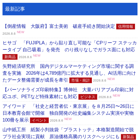
最新記事
【倒産情報 大阪府】富士美術 破産手続き開始決定
信用情報
NEW
2026.8.6
ヒサゴ 「FUJIPLA」から貼り直し可能な「CPリーフ ステッカ
ータイプ 自己吸着」を発売 のり残りなしでガラス面にも対応
NEW
新商品
2026.8.6
矢野経済研究所 国内デジタルマーケティング市場に関する調
査を実施 2026年は4,789億円に拡大する見通し、AI活用に向け
たデータ整備需要が成長を牽引
NEW
市場・統計
2026.8.6
【パーソナライズ印刷特集】博伸社 大量バリアブル印刷に対
応ユポ、PETなど特殊素材にも対応
NEW
ビジネス
2026.8.6
アイワード 「社史と経営者伝・東京展」を８月25日〜26日に
日本教育会館で開催 独自開発の社史編集システム実演や実物
100冊を展示
NEW
イベント
2026.8.6
山中紙工所 紙製小判抜袋「プラストッテ」本格製造開始で脱
プラ社会実現に貢献 原油価格高騰のリスクヘッジにも
新製品