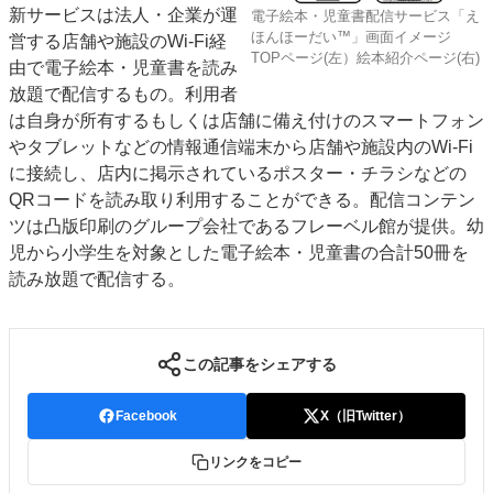
新サービスは法人・企業が運
電子絵本・児童書配信サービス「え
特集・デジタル印刷 アイデアで勝負！ ～多様なビジネス・多彩な商材～
ほんほーだい™」画面イメージ
営する店舗や施設のWi-Fi経
JAPAN PACK 2023 特集
中古印刷機・製本機特集
2022 検査・校正特集
TOPページ(左）絵本紹介ページ(右)
由で電子絵本・児童書を読み
特集・デジタル印刷 ～ 新成長軌道を描く
放題で配信するもの。利用者
は自身が所有するもしくは店舗に備え付けのスマートフォン
案内
やタブレットなどの情報通信端末から店舗や施設内のWi-Fi
発刊案内
JFPI印刷用語集
印刷機材年鑑
に接続し、店内に掲示されているポスター・チラシなどの
QRコードを読み取り利用することができる。配信コンテン
運営
ツは凸版印刷のグループ会社であるフレーベル館が提供。幼
会社案内
購読・購入申し込み
サイトポリシー
児から小学生を対象とした電子絵本・児童書の合計50冊を
お問い合わせ
読み放題で配信する。
この記事をシェアする
Facebook
X（旧Twitter）
リンクをコピー