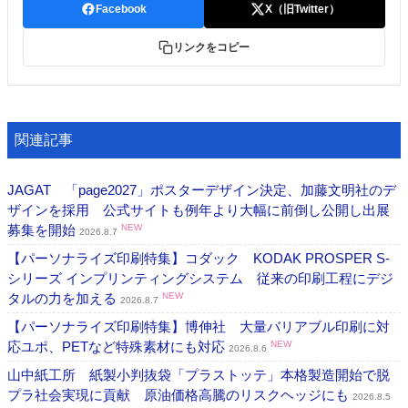
Facebook
X（旧Twitter）
リンクをコピー
関連記事
JAGAT 「page2027」ポスターデザイン決定、加藤文明社のデ
ザインを採用 公式サイトも例年より大幅に前倒し公開し出展
募集を開始
NEW
2026.8.7
【パーソナライズ印刷特集】コダック KODAK PROSPER S-
シリーズ インプリンティングシステム 従来の印刷工程にデジ
タルの力を加える
NEW
2026.8.7
【パーソナライズ印刷特集】博伸社 大量バリアブル印刷に対
応ユポ、PETなど特殊素材にも対応
NEW
2026.8.6
山中紙工所 紙製小判抜袋「プラストッテ」本格製造開始で脱
プラ社会実現に貢献 原油価格高騰のリスクヘッジにも
2026.8.5