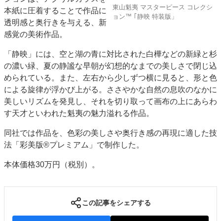
東山魁夷 マスターピース コレクシ
本紙に圧着することで作品に
JAPAN PACK 2023 特集
中古印刷機・製本機特集
ョン™ ｢静映 特装版」
透明感と奥行きを与える、新
2022 見える化・MIS特集
2022 検査・校正特集
感覚の美術作品。
特集・デジタル印刷 ～ 新成長軌道を描く
「静映」には、空と湖の青に対比された白樺などの新緑と杉
案内
の濃い緑、夏の静謐な早朝が幻想的なまでの美しさで閉じ込
発刊案内
JFPI印刷用語集
印刷機材年鑑
められている。また、左右から少しずつ横に見ると、形と色
による旋律が浮かび上がる。ささやかな自然の息吹のなかに
運営
美しいリズムを発見し、それを切り取って画布の上にあらわ
会社案内
購読・購入申し込み
サイトポリシー
す天才といわれた魁夷の魅力溢れる作品。
お問い合わせ
同社では作品を、色彩の美しさや奥行き感の再現に適した技
法「彩美版®プレミアム」で制作した。
本体価格30万円（税別）。
この記事をシェアする