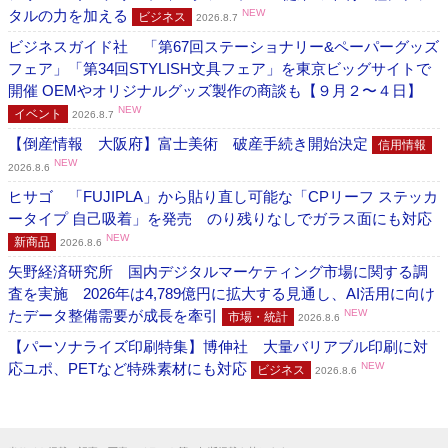
タルの力を加える
NEW
ビジネス
2026.8.7
ビジネスガイド社 「第67回ステーショナリー&ペーパーグッズ
フェア」「第34回STYLISH文具フェア」を東京ビッグサイトで
開催 OEMやオリジナルグッズ製作の商談も【９月２〜４日】
NEW
イベント
2026.8.7
【倒産情報 大阪府】富士美術 破産手続き開始決定
信用情報
NEW
2026.8.6
ヒサゴ 「FUJIPLA」から貼り直し可能な「CPリーフ ステッカ
ータイプ 自己吸着」を発売 のり残りなしでガラス面にも対応
NEW
新商品
2026.8.6
矢野経済研究所 国内デジタルマーケティング市場に関する調
査を実施 2026年は4,789億円に拡大する見通し、AI活用に向け
たデータ整備需要が成長を牽引
NEW
市場・統計
2026.8.6
【パーソナライズ印刷特集】博伸社 大量バリアブル印刷に対
応ユポ、PETなど特殊素材にも対応
NEW
ビジネス
2026.8.6