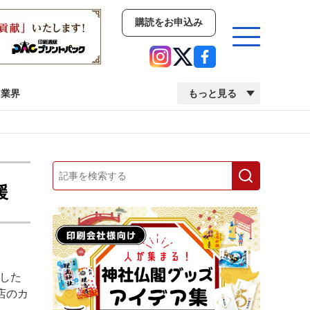
購読をお申込み
業界
もっと見る
新商品
イベント
市場・統計
人事・移転・異動・訃報
援
業界
市場・統計
人事・移転・異動・訃報
した
中古印刷機・製本機特集
2022 検査・校正特集
店のカ