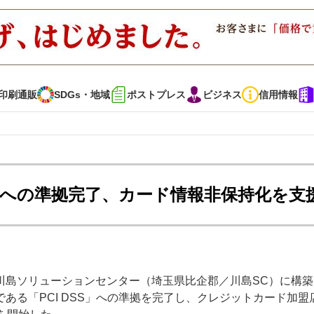
印刷通販
SDGs・地域
ポストプレス
ビジネス
信用情報
インタビュー
コレクション
準への準拠完了、カード情報非保持化を支
通販
SDGs・地域
ポストプレス
ビジネス
イベント
信用情報
川島ソリューションセンター（埼玉県比企郡／川島SC）に構築
で勝負！ ～多様なビジネス・多彩な商材～
JAPAN PACK 2023 特集
ある「PCI DSS」への準拠を完了し、クレジットカード加盟