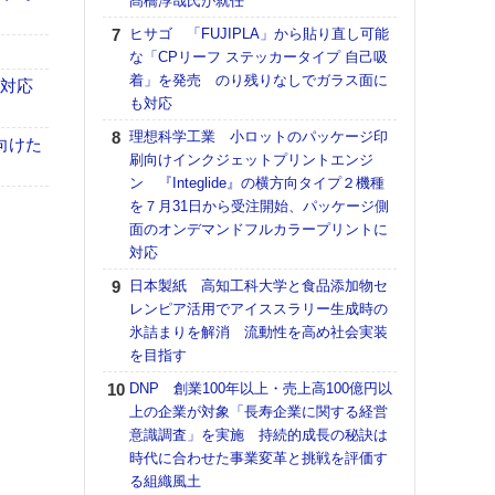
髙橋淳哉氏が就任
【K
ヒサゴ 「FUJIPLA」から貼り直し可能
道の
な「CPリーフ ステッカータイプ 自己吸
える
着」を発売 のり残りなしでガラス面に
も対応
の印刷
も対応
CE
理想科学工業 小ロットのパッケージ印
向けた
【ペ
刷向けインクジェットプリントエンジ
ト】
ン 『Integlide』の横方向タイプ２機種
アで
を７月31日から受注開始、パッケージ側
面のオンデマンドフルカラープリントに
KO
対応
体製
日本製紙 高知工科大学と食品添加物セ
【パ
レンピア活用でアイススラリー生成時の
士フ
氷詰まりを解消 流動性を高め社会実装
パン
を目指す
書を
ツー
DNP 創業100年以上・売上高100億円以
トも
上の企業が対象「長寿企業に関する経営
意識調査」を実施 持続的成長の秘訣は
富士
時代に合わせた事業変革と挑戦を評価す
地・
る組織風土
付表