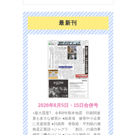
最新刊
2026年8月5日・15日合併号
○最大震度7、令和8年熊本地震 印刷関連
業も多大な被害か ●経産省 被害中小企業
に支援措置 ●日紙商 巻取紙・平判紙の価
格是正要請 ○ジャグラ 「創注」の成功事
例学ぶ機会づくり ●ジャグラ神奈川 参加