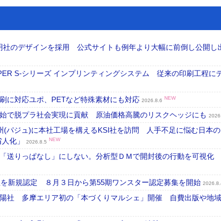
加藤文明社のデザインを採用 公式サイトも例年より大幅に前倒し公開し
PER S-シリーズ インプリンティングシステム 従来の印刷工程に
刷に対応ユポ、PETなど特殊素材にも対応
NEW
2026.8.6
開始で脱プラ社会実現に貢献 原油価格高騰のリスクヘッジにも
2026
州(パジュ)に本社工場を構えるKSI社を訪問 人手不足に悩む日本
・省人化」
NEW
2026.8.5
「送りっぱなし」にしない。分析型ＤＭで開封後の行動を可視化
社を新規認定 ８月３日から第55期ワンスター認定募集を開始
2026.8.
陽社 多摩エリア初の「本づくりマルシェ」開催 自費出版や地