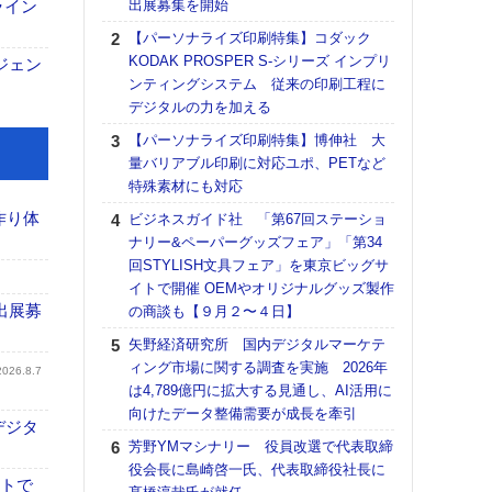
ライン
出展募集を開始
る
【パーソナライズ印刷特集】コダック
DNP
KODAK PROSPER S-シリーズ インプリ
上の
ジェン
ンティングシステム 従来の印刷工程に
意識
デジタルの力を加える
時代
る組
【パーソナライズ印刷特集】博伸社 大
量バリアブル印刷に対応ユポ、PETなど
【パ
特殊素材にも対応
量バ
特殊
作り体
ビジネスガイド社 「第67回ステーショ
ナリー&ペーパーグッズフェア」「第34
ホリゾ
回STYLISH文具フェア」を東京ビッグサ
で“Hor
イトで開催 OEMやオリジナルグッズ製作
催へ～
出展募
の商談も【９月２〜４日】
TO
スマ
矢野経済研究所 国内デジタルマーケテ
ィング市場に関する調査を実施 2026年
理想
2026.8.7
は4,789億円に拡大する見通し、AI活用に
刷向
向けたデータ整備需要が成長を牽引
ン 『
デジタ
を７
芳野YMマシナリー 役員改選で代表取締
面の
役会長に島崎啓一氏、代表取締役社長に
対応
イトで