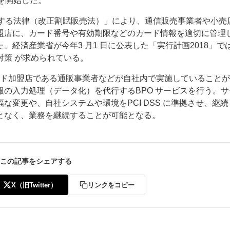
を開始した。
正する法律（改正割賦販売法）」により、通信販売事業者や小売
盟店に、カード番号や有効期限などのカード情報を適切に管理
経済産業省が今年3 月1 日に公表した「実行計画2018」で
策 が求められている。
カード加盟店である通販事業者などが自社内で実施していること
ー
お問い合わせ
の入力処理（データ化）を代行するBPO サービスを行う。サ
変更や、自社システムや環境をPCI DSS に準拠させ、継続
となく、業務を継続することが可能となる。
この記事をシェアする
X（旧Twitter）
リンクをコピー