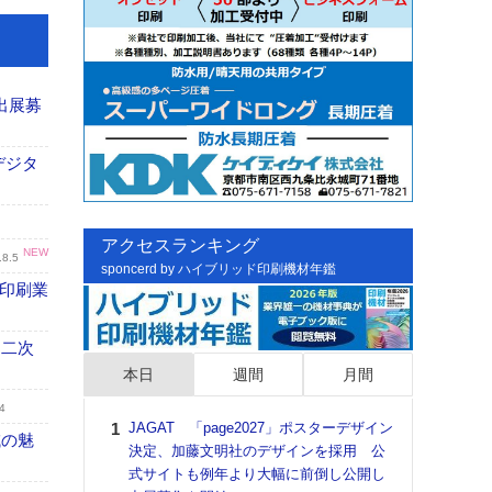
出展募
デジタ
アクセスランキング
NEW
.8.5
sponcerd by ハイブリッド印刷機材年鑑
の印刷業
 二次
本日
週間
月間
4
JAGAT 「page2027」ポスターデザイン
日印
域の魅
決定、加藤文明社のデザインを採用 公
た個
式サイトも例年より大幅に前倒し公開し
彰」