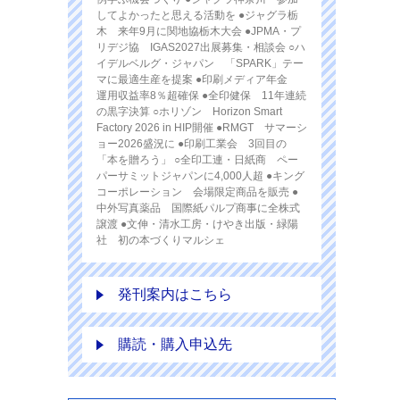
してよかったと思える活動を ●ジャグラ栃
木 来年9月に関地協栃木大会 ●JPMA・プ
リデジ協 IGAS2027出展募集・相談会 ○ハ
イデルベルグ・ジャパン 「SPARK」テー
マに最適生産を提案 ●印刷メディア年金
運用収益率8％超確保 ●全印健保 11年連続
の黒字決算 ○ホリゾン Horizon Smart
Factory 2026 in HIP開催 ●RMGT サマーシ
ョー2026盛況に ●印刷工業会 3回目の
「本を贈ろう」 ○全印工連・日紙商 ペー
パーサミットジャパンに4,000人超 ●キング
コーポレーション 会場限定商品を販売 ●
中外写真薬品 国際紙パルプ商事に全株式
譲渡 ●文伸・清水工房・けやき出版・緑陽
社 初の本づくりマルシェ
発刊案内はこちら
購読・購入申込先