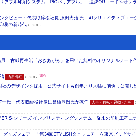
リアブル印刷システム「PICバリアブル」 追跡QRコードやオン
タビュー：代表取締役社長 原田光治 氏 AIクリエイティブエー
ズ印刷の新時代
2026.8.3
へ出展 古紙再生紙「おきあがみ」を用いた無料のオリジナルノート
申請
NEW
信用情報
2026.8.7
加藤文明社のデザインを採用 公式サイトも例年より大幅に前倒し公開し
啓一氏、代表取締役社長に髙橋淳哉氏が就任
人事・移転・異動・訃報
PER S-シリーズ インプリンティングシステム 従来の印刷工程に
グッズフェア」「第34回STYLISH文具フェア」を東京ビッグサ