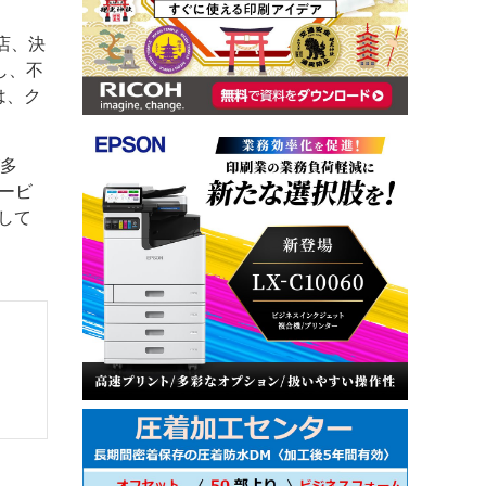
店、決
し、不
は、ク
が多
ービ
して