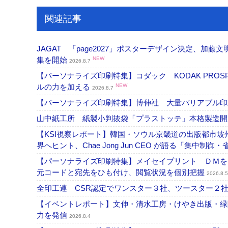
関連記事
JAGAT 「page2027」ポスターデザイン決定、
集を開始
NEW
2026.8.7
【パーソナライズ印刷特集】コダック KODAK PROS
ルの力を加える
NEW
2026.8.7
【パーソナライズ印刷特集】博伸社 大量バリアブル印
山中紙工所 紙製小判抜袋「プラストッテ」本格製造
【KSI視察レポート】韓国・ソウル京畿道の出版都市坡
界へヒント、Chae Jong Jun CEO が語る「集中制御
【パーソナライズ印刷特集】メイセイプリント ＤＭを
元コードと宛先をひも付け、閲覧状況を個別把握
2026.8.5
全印工連 CSR認定でワンスター３社、ツースター２
【イベントレポート】文伸・清水工房・けやき出版・緑
力を発信
2026.8.4