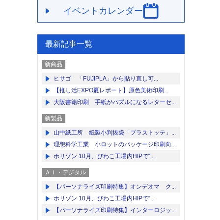
イベントカレンダー
最新記事一覧
新商品
ヒサゴ 「FUJIPLA」から貼り直し可...
【推し活EXPO夏レポート】原色美術印刷...
大阪書籍印刷 手紙がパズルになるレターセ...
新製品
山中紙工所 紙製小判抜袋「プラストッテ」...
理想科学工業 小ロットのパッケージ印刷向...
ホリゾン 10月、びわこ工場内HIPで“...
ＡＩ・デジタル
【パーソナライズ印刷特集】オンデオマ ク...
ホリゾン 10月、びわこ工場内HIPで“...
【パーソナライズ印刷特集】インターロジッ...