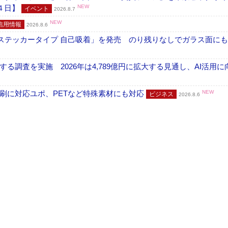
４日】
NEW
イベント
2026.8.7
NEW
信用情報
2026.8.6
フ ステッカータイプ 自己吸着」を発売 のり残りなしでガラス面に
調査を実施 2026年は4,789億円に拡大する見通し、AI活用に
刷に対応ユポ、PETなど特殊素材にも対応
NEW
ビジネス
2026.8.6