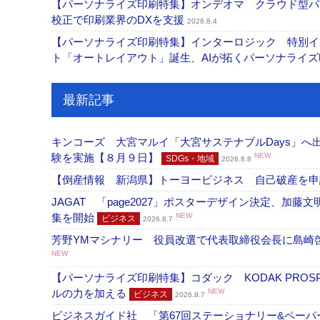
【パーソナライズ印刷特集】オンデオマ クラウド型バ
校正で印刷業界のDXを支援
2026.8.4
【パーソナライズ印刷特集】インターロジック 特別イン
ト「オートレイアウト」誕生、AIが拓くパーソナライ
最新記事
キンコーズ 大宮マルイ「大宮サステナブルDays」
験を実施【８月９日】
NEW
SDGs・地域
2026.8.8
【倒産情報 新潟県】トーヨービジネス 自己破産を
JAGAT 「page2027」ポスターデザイン決定、
集を開始
NEW
ビジネス
2026.8.7
芳野YMマシナリー 役員改選で代表取締役会長に島崎
NEW
【パーソナライズ印刷特集】コダック KODAK PROS
ルの力を加える
NEW
ビジネス
2026.8.7
ビジネスガイド社 「第67回ステーショナリー&ペーパー