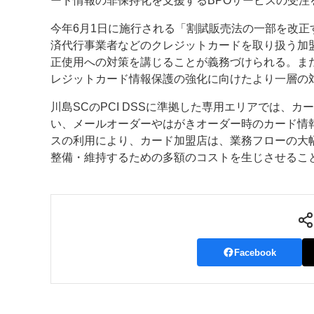
ード情報の非保持化を支援するBPOサービスの受注
案内
今年6月1日に施行される「割賦販売法の一部を改
済代行事業者などのクレジットカードを取り扱う加
発刊案内
JFPI印刷用語集
印刷機材年鑑
正使用への対策を講じることが義務づけられる。また、
レジットカード情報保護の強化に向けたより一層の対
運営
川島SCのPCI DSSに準拠した専用エリアでは、
会社案内
購読・購入申し込み
サイトポリシ
い、メールオーダーやはがきオーダー時のカード情報
スの利用により、カード加盟店は、業務フローの大幅な
整備・維持するための多額のコストを生じさせるこ
Facebook