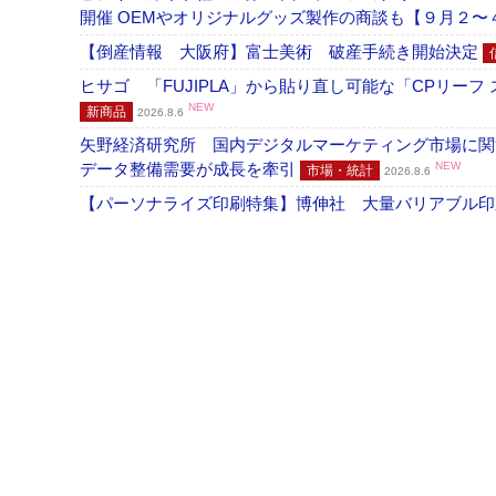
開催 OEMやオリジナルグッズ製作の商談も【９月２〜
【倒産情報 大阪府】富士美術 破産手続き開始決定
ヒサゴ 「FUJIPLA」から貼り直し可能な「CPリー
NEW
新商品
2026.8.6
矢野経済研究所 国内デジタルマーケティング市場に関する
データ整備需要が成長を牽引
NEW
市場・統計
2026.8.6
【パーソナライズ印刷特集】博伸社 大量バリアブル印