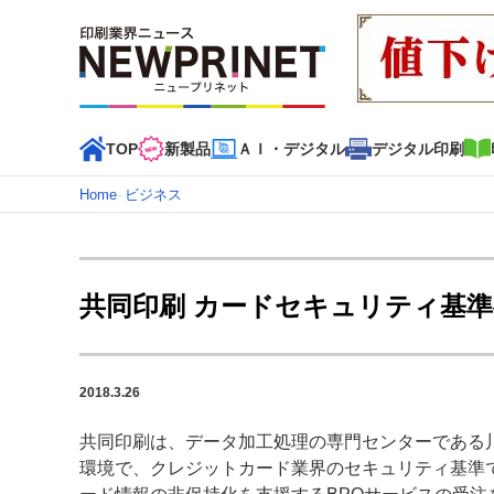
TOP
新製品
ＡＩ・デジタル
デジタル印刷
Home
–
ビジネス
インデックス
TOP
新着記事
特集記事
動画コンテンツ
共同印刷 カードセキュリティ基
カテゴリー一覧
新商品
新製品
ＡＩ・デジタル
デジタル印刷
印刷
2018.3.26
特集記事カテゴリー一覧
共同印刷は、データ加工処理の専門センターである
2022 見える化・MIS特集
特集・デジタル印刷 アイデア
環境で、クレジットカード業界のセキュリティ基準で
特集・デジタル印刷 ～ 新成長軌道を描く