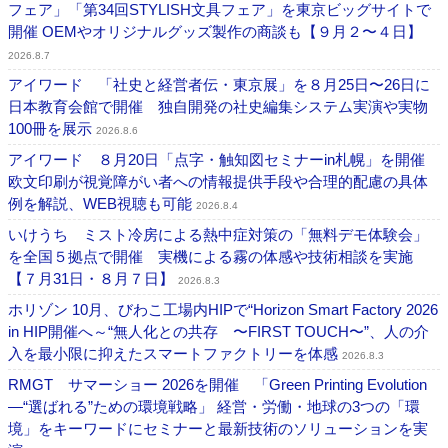
フェア」「第34回STYLISH文具フェア」を東京ビッグサイトで
開催 OEMやオリジナルグッズ製作の商談も【９月２〜４日】
2026.8.7
アイワード 「社史と経営者伝・東京展」を８月25日〜26日に
日本教育会館で開催 独自開発の社史編集システム実演や実物
100冊を展示
2026.8.6
アイワード ８月20日「点字・触知図セミナーin札幌」を開催
欧文印刷が視覚障がい者への情報提供手段や合理的配慮の具体
例を解説、WEB視聴も可能
2026.8.4
いけうち ミスト冷房による熱中症対策の「無料デモ体験会」
を全国５拠点で開催 実機による霧の体感や技術相談を実施
【７月31日・８月７日】
2026.8.3
ホリゾン 10月、びわこ工場内HIPで“Horizon Smart Factory 2026
in HIP開催へ～“無人化との共存 〜FIRST TOUCH〜”、人の介
入を最小限に抑えたスマートファクトリーを体感
2026.8.3
RMGT サマーショー 2026を開催 「Green Printing Evolution
―“選ばれる”ための環境戦略」 経営・労働・地球の3つの「環
境」をキーワードにセミナーと最新技術のソリューションを実