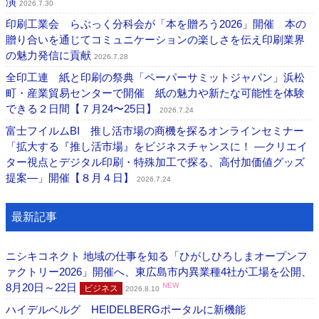
演
2026.7.30
印刷工業会 らぶっく分科会が「本を贈ろう2026」開催 本の
贈り合いを通じてコミュニケーションの楽しさを伝え印刷業界
の魅力発信に貢献
2026.7.28
全印工連 紙と印刷の祭典「ペーパーサミットジャパン」浜松
町・産業貿易センターで開催 紙の魅力や新たな可能性を体験
できる２日間【７月24〜25日】
2026.7.24
富士フイルムBI 推し活市場の商機を探るオンラインセミナー
「拡大する『推し活市場』をビジネスチャンスに！ ―クリエイ
ター視点とデジタル印刷・特殊加工で探る、高付加価値グッズ
提案―」開催【８月４日】
2026.7.24
最新記事
ニシキコネクト 地域の仕事を知る「ひがしひろしまオープンフ
ァクトリー2026」開催へ、東広島市内異業種4社が工場を公開、
8月20日～22日
NEW
ビジネス
2026.8.10
ハイデルベルグ HEIDELBERGポータルに新機能