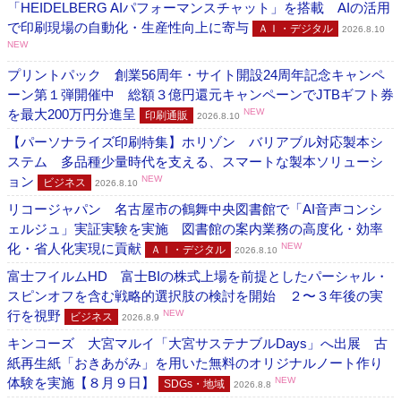
「HEIDELBERG AIパフォーマンスチャット」を搭載 AIの活用
で印刷現場の自動化・生産性向上に寄与
ＡＩ・デジタル
2026.8.10
NEW
プリントパック 創業56周年・サイト開設24周年記念キャンペ
ーン第１弾開催中 総額３億円還元キャンペーンでJTBギフト券
を最大200万円分進呈
NEW
印刷通販
2026.8.10
【パーソナライズ印刷特集】ホリゾン バリアブル対応製本シ
ステム 多品種少量時代を支える、スマートな製本ソリューシ
ョン
NEW
ビジネス
2026.8.10
リコージャパン 名古屋市の鶴舞中央図書館で「AI音声コンシ
ェルジュ」実証実験を実施 図書館の案内業務の高度化・効率
化・省人化実現に貢献
NEW
ＡＩ・デジタル
2026.8.10
富士フイルムHD 富士BIの株式上場を前提としたパーシャル・
スピンオフを含む戦略的選択肢の検討を開始 ２〜３年後の実
行を視野
NEW
ビジネス
2026.8.9
キンコーズ 大宮マルイ「大宮サステナブルDays」へ出展 古
紙再生紙「おきあがみ」を用いた無料のオリジナルノート作り
体験を実施【８月９日】
NEW
SDGs・地域
2026.8.8