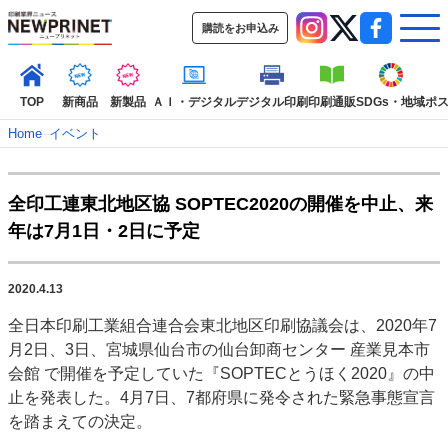
購読をお申込み
TOP
新商品
新製品
ＡＩ・デジタル
デジタル印刷
印刷通販
SDGs・地域
ポ
Home
–
イベント
インデックス
全印工連東北地区協 SOPTEC2020の開催を中止、来
TOP
新着記事
特集記事
動画コンテンツ
年は7月1日・2日に予定
インタビュー
コレクション
カテゴリー一覧
2020.4.13
新商品
新製品
ＡＩ・デジタル
デジタル印刷
印刷通販
全日本印刷工業組合連合会東北地区印刷協議会は、2020年7
SDGs・地域
ポストプレス
ビジネス
イベント
信用情報
業界
月2日、3日、宮城県仙台市の仙台卸商センター 産業見本市
市場・統計
人事・移転・異動・訃報
会館 で開催を予定していた『SOPTECとうほく2020』の中
止を発表した。4月7日、7都府県に発令された緊急事態宣言
特集記事カテゴリー一覧
を踏まえての決定。
特集・デジタル印刷 アイデアで勝負！ ～多様なビジネス・多彩な商材～