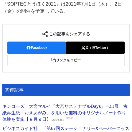
『SOPTECとうほく2021』は2021年7月1日（木）、2日
JAPAN PACK 2023 特集
中古印刷機・製本機特集
（金）の開催を予定している。
2022 見える化・MIS特集
2022 検査・校正特集
特集・デジタル印刷 ～ 新成長軌道を描く
この記事をシェアする
案内
発刊案内
JFPI印刷用語集
印刷機材年鑑
Facebook
X（旧Twitter）
運営
リンクをコピー
会社案内
購読・購入申し込み
サイトポリシー
お問い合わせ
関連記事
キンコーズ 大宮マルイ「大宮サステナブルDays」へ出展 古
紙再生紙「おきあがみ」を用いた無料のオリジナルノート作り
体験を実施【８月９日】
NEW
2026.8.8
ビジネスガイド社 「第67回ステーショナリー&ペーパーグッズ