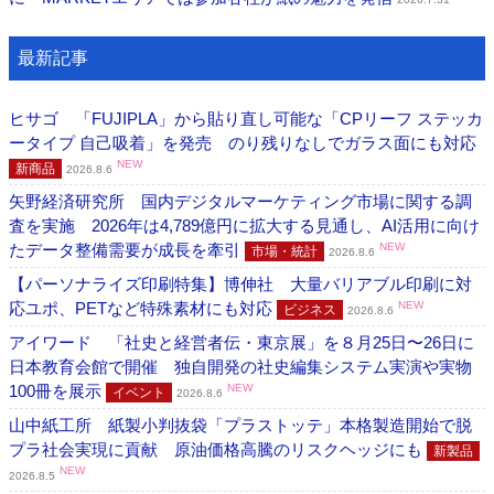
最新記事
ヒサゴ 「FUJIPLA」から貼り直し可能な「CPリーフ ステッカ
ータイプ 自己吸着」を発売 のり残りなしでガラス面にも対応
NEW
新商品
2026.8.6
矢野経済研究所 国内デジタルマーケティング市場に関する調
査を実施 2026年は4,789億円に拡大する見通し、AI活用に向け
たデータ整備需要が成長を牽引
NEW
市場・統計
2026.8.6
【パーソナライズ印刷特集】博伸社 大量バリアブル印刷に対
応ユポ、PETなど特殊素材にも対応
NEW
ビジネス
2026.8.6
アイワード 「社史と経営者伝・東京展」を８月25日〜26日に
日本教育会館で開催 独自開発の社史編集システム実演や実物
100冊を展示
NEW
イベント
2026.8.6
山中紙工所 紙製小判抜袋「プラストッテ」本格製造開始で脱
プラ社会実現に貢献 原油価格高騰のリスクヘッジにも
新製品
NEW
2026.8.5