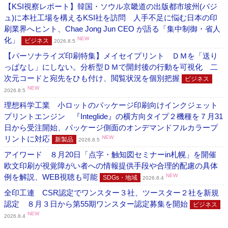
【KSI視察レポート】韓国・ソウル京畿道の出版都市坡州(パジ
ュ)に本社工場を構えるKSI社を訪問 人手不足に悩む日本の印
刷業界へヒント、Chae Jong Jun CEO が語る「集中制御・省人
化」
NEW
ビジネス
2026.8.5
【パーソナライズ印刷特集】メイセイプリント ＤＭを「送り
っぱなし」にしない。分析型ＤＭで開封後の行動を可視化 二
次元コードと宛先をひも付け、閲覧状況を個別把握
ビジネス
NEW
2026.8.5
理想科学工業 小ロットのパッケージ印刷向けインクジェット
プリントエンジン 『Integlide』の横方向タイプ２機種を７月31
日から受注開始、パッケージ側面のオンデマンドフルカラープ
リントに対応
NEW
新製品
2026.8.5
アイワード ８月20日「点字・触知図セミナーin札幌」を開催
欧文印刷が視覚障がい者への情報提供手段や合理的配慮の具体
例を解説、WEB視聴も可能
NEW
SDGs・地域
2026.8.4
全印工連 CSR認定でワンスター３社、ツースター２社を新規
認定 ８月３日から第55期ワンスター認定募集を開始
ビジネス
NEW
2026.8.4