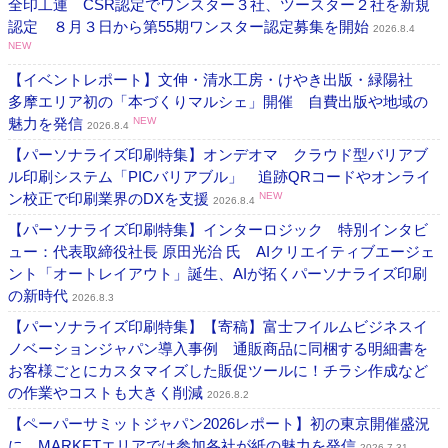
全印工連 CSR認定でワンスター３社、ツースター２社を新規
認定 ８月３日から第55期ワンスター認定募集を開始
2026.8.4
NEW
【イベントレポート】文伸・清水工房・けやき出版・緑陽社
多摩エリア初の「本づくりマルシェ」開催 自費出版や地域の
魅力を発信
NEW
2026.8.4
【パーソナライズ印刷特集】オンデオマ クラウド型バリアブ
ル印刷システム「PICバリアブル」 追跡QRコードやオンライ
ン校正で印刷業界のDXを支援
NEW
2026.8.4
【パーソナライズ印刷特集】インターロジック 特別インタビ
ュー：代表取締役社長 原田光治 氏 AIクリエイティブエージェ
ント「オートレイアウト」誕生、AIが拓くパーソナライズ印刷
の新時代
2026.8.3
【パーソナライズ印刷特集】【寄稿】富士フイルムビジネスイ
ノベーションジャパン導入事例 通販商品に同梱する明細書を
お客様ごとにカスタマイズした販促ツールに！チラシ作成など
の作業やコストも大きく削減
2026.8.2
【ペーパーサミットジャパン2026レポート】初の東京開催盛況
に MARKETエリアでは参加各社が紙の魅力を発信
2026.7.31