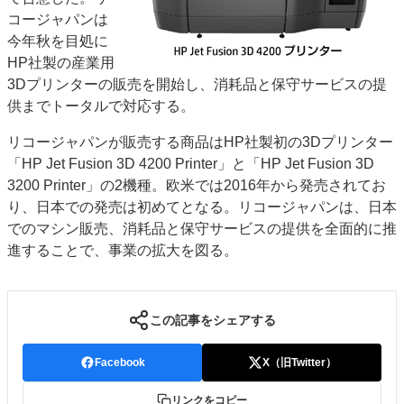
コージャパンは
特集・デジタル印刷 アイデアで勝負！ ～多様なビジネス・多彩な商材～
今年秋を目処に
JAPAN PACK 2023 特集
中古印刷機・製本機特集
2022 検査・校正特集
HP社製の産業用
特集・デジタル印刷 ～ 新成長軌道を描く
3Dプリンターの販売を開始し、消耗品と保守サービスの提
供までトータルで対応する。
案内
発刊案内
JFPI印刷用語集
印刷機材年鑑
リコージャパンが販売する商品はHP社製初の3Dプリンター
「HP Jet Fusion 3D 4200 Printer」と「HP Jet Fusion 3D
運営
3200 Printer」の2機種。欧米では2016年から発売されてお
会社案内
購読・購入申し込み
サイトポリシー
り、日本での発売は初めてとなる。リコージャパンは、日本
お問い合わせ
でのマシン販売、消耗品と保守サービスの提供を全面的に推
進することで、事業の拡大を図る。
この記事をシェアする
Facebook
X（旧Twitter）
リンクをコピー