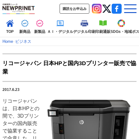
購読をお申込み
TOP
新商品
新製品
ＡＩ・デジタル
デジタル印刷
印刷通販
SDGs・地域
ポ
Home
–
ビジネス
インデックス
リコージャパン 日本HPと国内3Dプリンター販売で協
TOP
新着記事
特集記事
動画コンテンツ
業
インタビュー
コレクション
カテゴリー一覧
2017.6.23
新商品
新製品
ＡＩ・デジタル
デジタル印刷
印刷通販
リコージャパン
SDGs・地域
ポストプレス
ビジネス
イベント
信用情報
業界
は、日本HPとの
市場・統計
人事・移転・異動・訃報
間で、3Dプリン
ターの国内販売
特集記事カテゴリー一覧
で協業すること
2022 見える化・MIS特集
で合意した。リ