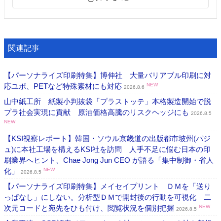
関連記事
【パーソナライズ印刷特集】博伸社 大量バリアブル印刷に対
応ユポ、PETなど特殊素材にも対応
NEW
2026.8.6
山中紙工所 紙製小判抜袋「プラストッテ」本格製造開始で脱
プラ社会実現に貢献 原油価格高騰のリスクヘッジにも
2026.8.5
NEW
【KSI視察レポート】韓国・ソウル京畿道の出版都市坡州(パジ
ュ)に本社工場を構えるKSI社を訪問 人手不足に悩む日本の印
刷業界へヒント、Chae Jong Jun CEO が語る「集中制御・省人
化」
NEW
2026.8.5
【パーソナライズ印刷特集】メイセイプリント ＤＭを「送り
っぱなし」にしない。分析型ＤＭで開封後の行動を可視化 二
次元コードと宛先をひも付け、閲覧状況を個別把握
NEW
2026.8.5