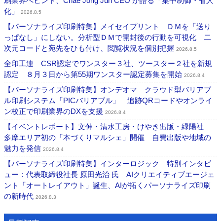
刷業界へヒント、Chae Jong Jun CEO が語る「集中制御・省人
化」
2026.8.5
【パーソナライズ印刷特集】メイセイプリント ＤＭを「送り
っぱなし」にしない。分析型ＤＭで開封後の行動を可視化 二
次元コードと宛先をひも付け、閲覧状況を個別把握
2026.8.5
全印工連 CSR認定でワンスター３社、ツースター２社を新規
認定 ８月３日から第55期ワンスター認定募集を開始
2026.8.4
【パーソナライズ印刷特集】オンデオマ クラウド型バリアブ
ル印刷システム「PICバリアブル」 追跡QRコードやオンライ
ン校正で印刷業界のDXを支援
2026.8.4
【イベントレポート】文伸・清水工房・けやき出版・緑陽社
多摩エリア初の「本づくりマルシェ」開催 自費出版や地域の
魅力を発信
2026.8.4
【パーソナライズ印刷特集】インターロジック 特別インタビ
ュー：代表取締役社長 原田光治 氏 AIクリエイティブエージェ
ント「オートレイアウト」誕生、AIが拓くパーソナライズ印刷
の新時代
2026.8.3