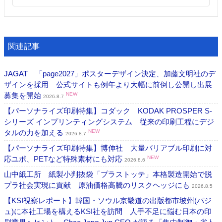
関連記事
JAGAT 「page2027」ポスターデザイン決定、加藤文明社のデ
ザインを採用 公式サイトも例年より大幅に前倒し公開し出展
募集を開始
NEW
2026.8.7
【パーソナライズ印刷特集】コダック KODAK PROSPER S-
シリーズ インプリンティングシステム 従来の印刷工程にデジ
タルの力を加える
NEW
2026.8.7
【パーソナライズ印刷特集】博伸社 大量バリアブル印刷に対
応ユポ、PETなど特殊素材にも対応
NEW
2026.8.6
山中紙工所 紙製小判抜袋「プラストッテ」本格製造開始で脱
プラ社会実現に貢献 原油価格高騰のリスクヘッジにも
2026.8.5
【KSI視察レポート】韓国・ソウル京畿道の出版都市坡州(パジ
ュ)に本社工場を構えるKSI社を訪問 人手不足に悩む日本の印