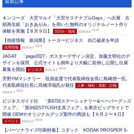
最新記事
キンコーズ 大宮マルイ「大宮サステナブルDays」へ出展 古
紙再生紙「おきあがみ」を用いた無料のオリジナルノート作り
体験を実施【８月９日】
NEW
SDGs・地域
2026.8.8
【倒産情報 新潟県】トーヨービジネス 自己破産を申請
NEW
信用情報
2026.8.7
JAGAT 「page2027」ポスターデザイン決定、加藤文明社のデ
ザインを採用 公式サイトも例年より大幅に前倒し公開し出展
募集を開始
NEW
ビジネス
2026.8.7
芳野YMマシナリー 役員改選で代表取締役会長に島崎啓一氏、
代表取締役社長に髙橋淳哉氏が就任
人事・移転・異動・訃報
NEW
2026.8.7
ビジネスガイド社 「第67回ステーショナリー&ペーパーグッズ
フェア」「第34回STYLISH文具フェア」を東京ビッグサイトで
開催 OEMやオリジナルグッズ製作の商談も【９月２〜４日】
NEW
イベント
2026.8.7
【パーソナライズ印刷特集】コダック KODAK PROSPER S-