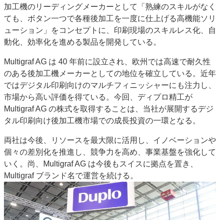
加工機のリーディングメーカーとして「熟練のスキルがなく
特集・デジタル印刷 アイデアで勝負！ ～多様なビジネス・多彩な商材～
ても、ボタン一つで各種後加工を一度に仕上げる高機能ソリ
JAPAN PACK 2023 特集
中古印刷機・製本機特集
2022 検査・校正特集
ューション」をコンセプトに、印刷現場のスキルレス化、自
特集・デジタル印刷 ～ 新成長軌道を描く
動化、効率化を進める製品を開発している。
案内
Multigraf AG は 40 年前に設立され、欧州では高速で耐久性
のある後加工機メーカーとしての地位を確立している。近年
発刊案内
JFPI印刷用語集
印刷機材年鑑
ではデジタル印刷向けのマルチフィニッシャーにも注力し、
運営
市場から高い評価を得ている。今回、ディプロ精工が
会社案内
購読・購入申し込み
サイトポリシー
Multigraf AG の株式を取得することは、当社が展開するデジ
お問い合わせ
タル印刷向け後加工機市場での成長投資の一環となる。
両社は今後、リソースを最大限に活用し、イノベーションや
個々の差別化を推進し、競争力を高め、事業基盤を強化して
いく。尚、Multigraf AG は今後もスイスに拠点を置き、
Multigraf ブランド名で運営を続ける。