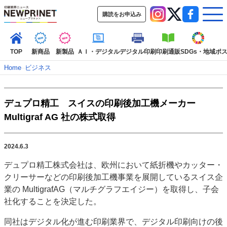
購読をお申込み
TOP
新商品
新製品
ＡＩ・デジタル
デジタル印刷
印刷通販
SDGs・地域
ポ
Home
–
ビジネス
インデックス
デュプロ精工 スイスの印刷後加工機メーカー
TOP
新着記事
特集記事
動画コンテンツ
Multigraf AG 社の株式取得
インタビュー
コレクション
カテゴリー一覧
2024.6.3
新商品
新製品
ＡＩ・デジタル
デジタル印刷
印刷通販
デュプロ精工株式会社は、欧州において紙折機やカッター・
SDGs・地域
ポストプレス
ビジネス
イベント
信用情報
業界
クリーサーなどの印刷後加工機事業を展開しているスイス企
市場・統計
人事・移転・異動・訃報
業の MultigrafAG（マルチグラフエイジー）を取得し、子会
社化することを決定した。
特集記事カテゴリー一覧
同社はデジタル化が進む印刷業界で、デジタル印刷向けの後
2022 見える化・MIS特集