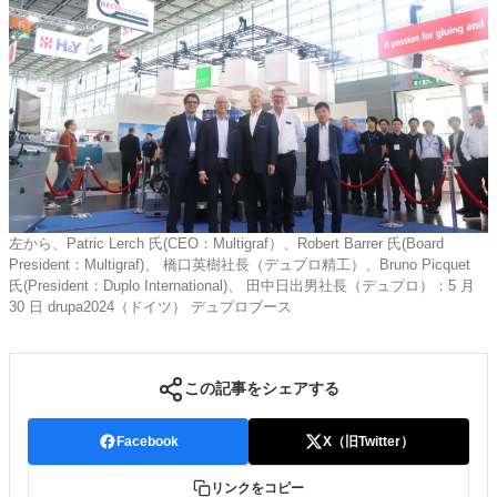
左から、Patric Lerch 氏(CEO：Multigraf）、Robert Barrer 氏(Board
President：Multigraf)、 橋口英樹社長（デュプロ精工）、Bruno Picquet
氏(President：Duplo International)、 田中日出男社長（デュプロ）：5 月
30 日 drupa2024（ドイツ） デュプロブース
この記事をシェアする
Facebook
X（旧Twitter）
リンクをコピー