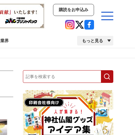
購読をお申込み
業界
もっと見る
新商品
イベント
市場・統計
人事・移転・異動・訃報
業界
市場・統計
人事・移転・異動・訃報
2022 見える化・MIS特集
2022 検査・校正特集