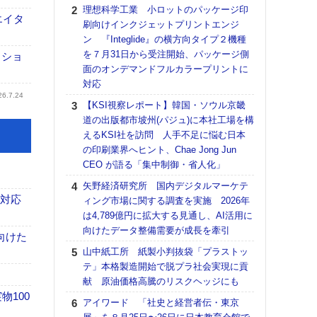
る
理想科学工業 小ロットのパッケージ印
エイタ
刷向けインクジェットプリントエンジ
DNP
ン 『Integlide』の横方向タイプ２機種
上の
を７月31日から受注開始、パッケージ側
意識
クショ
面のオンデマンドフルカラープリントに
時代
対応
る組
26.7.24
【KSI視察レポート】韓国・ソウル京畿
【パ
道の出版都市坡州(パジュ)に本社工場を構
量バ
えるKSI社を訪問 人手不足に悩む日本
特殊
の印刷業界へヒント、Chae Jong Jun
ホリゾ
CEO が語る「集中制御・省人化」
で“Hor
矢野経済研究所 国内デジタルマーケテ
催へ～
も対応
ィング市場に関する調査を実施 2026年
TO
は4,789億円に拡大する見通し、AI活用に
スマ
向けたデータ整備需要が成長を牽引
向けた
【K
山中紙工所 紙製小判抜袋「プラストッ
道の
テ」本格製造開始で脱プラ社会実現に貢
える
献 原油価格高騰のリスクヘッジにも
の印刷
100
CE
アイワード 「社史と経営者伝・東京