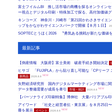
富士フイルムBI 推し活市場の商機を探るオンライン
ー視点とデジタル印刷・特殊加工で探る、高付加価値
キンコーズ 神奈川・川崎市「第21回かわさきサイエ
ップをかながわサイエンスパークで開催【８月１日】
20
SOPTECとうほく2026 〝勇気ある挑戦が新たな価
最新記事
【倒産情報 大阪府】富士美術 破産手続き開始決定
ヒサゴ 「FUJIPLA」から貼り直し可能な「CPリー
NEW
新商品
2026.8.6
矢野経済研究所 国内デジタルマーケティング市場に関する
データ整備需要が成長を牽引
NEW
市場・統計
2026.8.6
【パーソナライズ印刷特集】博伸社 大量バリアブル印
アイワード 「社史と経営者伝・東京展」を８月25日〜
冊を展示
NEW
イベント
2026.8.6