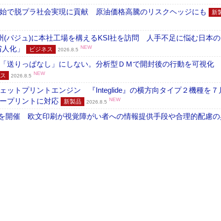
開始で脱プラ社会実現に貢献 原油価格高騰のリスクヘッジにも
新
州(パジュ)に本社工場を構えるKSI社を訪問 人手不足に悩む日本
・省人化」
NEW
ビジネス
2026.8.5
「送りっぱなし」にしない。分析型ＤＭで開封後の行動を可視化
NEW
ス
2026.8.5
トプリントエンジン 『Integlide』の横方向タイプ２機種を７
ラープリントに対応
NEW
新製品
2026.8.5
」を開催 欧文印刷が視覚障がい者への情報提供手段や合理的配慮の