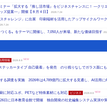
セミナー「拡大する『推し活市場』をビジネスチャンスに！ ―クリ
グッズ提案―」開催【８月４日】
2026.7.24
ンスチャレンジ」に出展 印刷端材を活用したアップサイクルワー
26.7.24
値をつくる〟をテーマに開催し、7,050人が来場、新たな価値目指す
20
NEW
信用情報
2026.8.6
フ ステッカータイプ 自己吸着」を発売 のり残りなしでガラス面に
調査を実施 2026年は4,789億円に拡大する見通し、AI活用に
刷に対応ユポ、PETなど特殊素材にも対応
NEW
ビジネス
2026.8.6
26日に日本教育会館で開催 独自開発の社史編集システム実演や実物