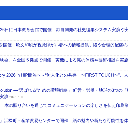
26日に日本教育会館で開催 独自開発の社史編集システム実演や実物
」を開催 欧文印刷が視覚障がい者への情報提供手段や合理的配慮の
験会」を全国５拠点で開催 実機による霧の体感や技術相談を実
ctory 2026 in HIP開催へ～“無人化との共存 〜FIRST TOUCH〜”
ng Evolution ―“選ばれる”ための環境戦略」 経営・労働・地球の3つの
を実演
2026.7.30
開催 本の贈り合いを通じてコミュニケーションの楽しさを伝え印刷
」浜松町・産業貿易センターで開催 紙の魅力や新たな可能性を