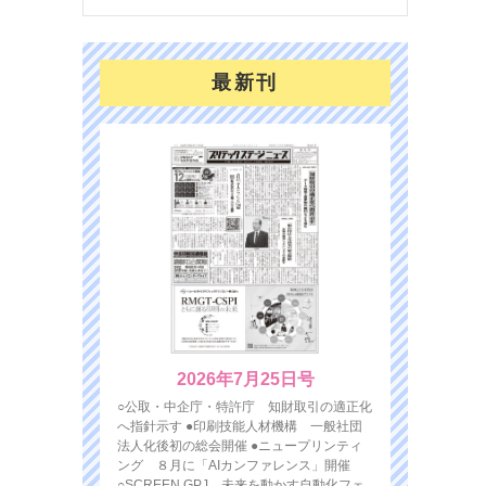
最新刊
2026年7月25日号
○公取・中企庁・特許庁 知財取引の適正化
へ指針示す ●印刷技能人材機構 一般社団
法人化後初の総会開催 ●ニュープリンティ
ング ８月に「AIカンファレンス」開催
○SCREEN GPJ 未来を動かす自動化フェ