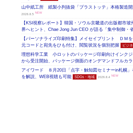
山中紙工所 紙製小判抜袋「プラストッテ」本格製造
NEW
2026.8.5
【KSI視察レポート】韓国・ソウル京畿道の出版都市坡
界へヒント、Chae Jong Jun CEO が語る「集中制御
【パーソナライズ印刷特集】メイセイプリント ＤＭを
元コードと宛先をひも付け、閲覧状況を個別把握
ビジネ
理想科学工業 小ロットのパッケージ印刷向けインクジェッ
から受注開始、パッケージ側面のオンデマンドフルカ
アイワード ８月20日「点字・触知図セミナーin札幌
を解説、WEB視聴も可能
NEW
SDGs・地域
2026.8.4