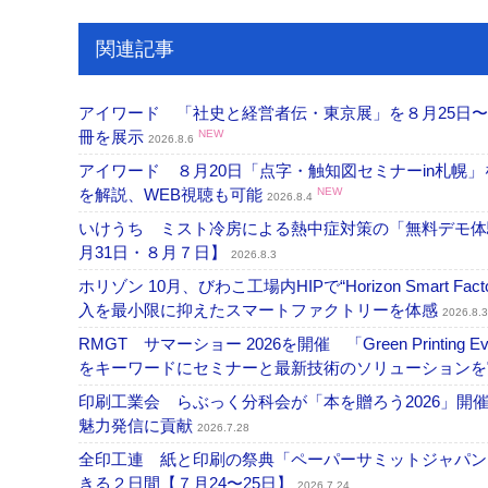
関連記事
アイワード 「社史と経営者伝・東京展」を８月25日〜
冊を展示
NEW
2026.8.6
アイワード ８月20日「点字・触知図セミナーin札幌
を解説、WEB視聴も可能
NEW
2026.8.4
いけうち ミスト冷房による熱中症対策の「無料デモ体
月31日・８月７日】
2026.8.3
ホリゾン 10月、びわこ工場内HIPで“Horizon Smart Fa
入を最小限に抑えたスマートファクトリーを体感
2026.8.3
RMGT サマーショー 2026を開催 「Green Printi
をキーワードにセミナーと最新技術のソリューション
印刷工業会 らぶっく分科会が「本を贈ろう2026」
魅力発信に貢献
2026.7.28
全印工連 紙と印刷の祭典「ペーパーサミットジャパン
きる２日間【７月24〜25日】
2026.7.24