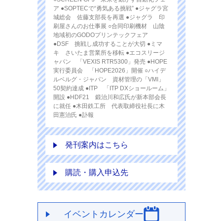
ア ●SOPTECで“勇気ある挑戦” ●ジャグラ宮
城総会 佐藤支部長を再選 ●ジャグラ 印
刷屋さんのお仕事展 ○合同印刷機材 山陰
地域初のGODOプリンテックフェア
●DSF 挑戦し成功することが大切 ●ミマ
キ さいたま営業所を移転 ●エコスリージ
ャパン 「VEXIS RTR5300」発売 ●HOPE
実行委員会 「HOPE2026」開催 ○ハイデ
ルベルグ・ジャパン 資材管理の「VMI」
50契約達成 ●ITP 「ITP DXショールーム」
開設 ●HDF21 鍛治川和広氏が新本部会長
に就任 ●木田鉄工所 代表取締役社長に木
田憲治氏 ●訃報
発刊案内はこちら
購読・購入申込先
イベントカレンダー