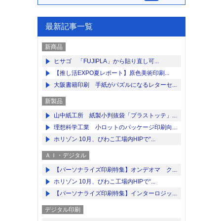
最新記事一覧
新商品
ヒサゴ 「FUJIPLA」から貼り直し可...
【推し活EXPO夏レポート】原色美術印刷...
大阪書籍印刷 手紙がパズルになるレターセ...
新製品
山中紙工所 紙製小判抜袋「プラストッテ」...
理想科学工業 小ロットのパッケージ印刷向...
ホリゾン 10月、びわこ工場内HIPで“...
ＡＩ・デジタル
【パーソナライズ印刷特集】オンデオマ ク...
ホリゾン 10月、びわこ工場内HIPで“...
【パーソナライズ印刷特集】インターロジッ...
デジタル印刷