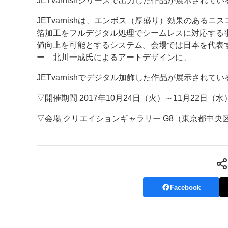
JETvarnishシリーズで出力した作品が展示されてい
案内
JETvarnishは、エンボス（厚盛り）効果のある
箔加工をフルデジタル処理でシームレスに対応する
発刊案内
JFPI印刷用語集
印刷機材年鑑
値向上を可能とするシステム。会場では日本を代表
ー 北川一成氏によるアートデザインに、
運営
JETvarnishでデジタル加飾した作品が展示されて
会社案内
購読・購入申し込み
サイトポリシ
▽開催期間 2017年10月24日（火）～11月22日（水）11
▽会場 クリエイションギャラリー G8（東京都中央区銀座
Facebook