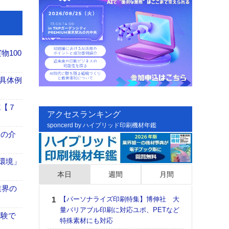
100
具体例
施【７
アクセスランキング
sponcerd by ハイブリッド印刷機材年鑑
、人の介
「環境」
本日
週間
月間
業界の
【パーソナライズ印刷特集】博伸社 大
日印
量バリアブル印刷に対応ユポ、PETなど
た個
体験で
特殊素材にも対応
彰」