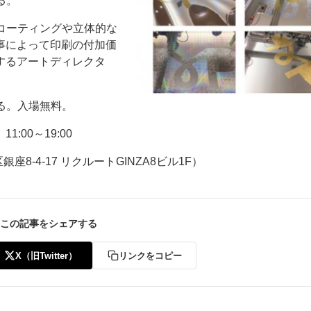
る。
ニスコーティングや立体的な
事によって印刷の付加価
するアートディレクタ
いる。入場無料。
ー
お問い合わせ
:00～19:00
8-4-17 リクルートGINZA8ビル1F）
この記事をシェアする
X（旧Twitter）
リンクをコピー