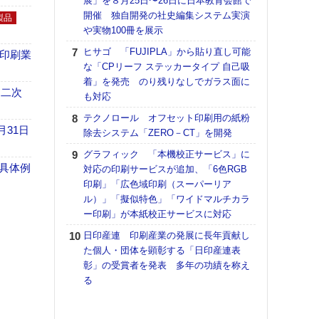
展」を８月25日〜26日に日本教育会館で
理想
開催 独自開発の社史編集システム実演
刷向
製品
や実物100冊を展示
ン 『
を７
ヒサゴ 「FUJIPLA」から貼り直し可能
の印刷業
面の
な「CPリーフ ステッカータイプ 自己吸
対応
着」を発売 のり残りなしでガラス面に
 二次
も対応
KO
体製
テクノロール オフセット印刷用の紙粉
月31日
除去システム「ZERO－CT」を開発
【ペ
ト】
グラフィック 「本機校正サービス」に
アで
具体例
対応の印刷サービスが追加、「6色RGB
印刷」「広色域印刷（スーパーリア
【パ
ル）」「擬似特色」「ワイドマルチカラ
士フ
ー印刷」が本紙校正サービスに対応
パン
書を
日印産連 印刷産業の発展に長年貢献し
ツー
た個人・団体を顕彰する「日印産連表
トも
彰」の受賞者を発表 多年の功績を称え
る
富士
地・
付表