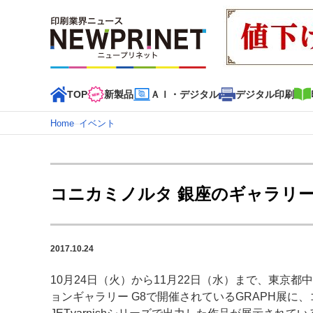
TOP
新製品
ＡＩ・デジタル
デジタル印刷
Home
–
イベント
インデックス
TOP
新着記事
特集記事
動画コンテンツ
コニカミノルタ 銀座のギャラリーに
カテゴリー一覧
新商品
新製品
ＡＩ・デジタル
デジタル印刷
印刷
2017.10.24
特集記事カテゴリー一覧
10月24日（火）から11月22日（水）まで、東京
特集・デジタル印刷 アイデアで勝負！ ～多様なビジネス
ョンギャラリー G8で開催されているGRAPH展に
特集・デジタル印刷 ～ 新成長軌道を描く