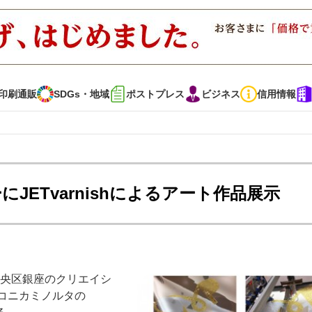
印刷通販
SDGs・地域
ポストプレス
ビジネス
信用情報
インタビュー
コレクション
JETvarnishによるアート作品展示
通販
SDGs・地域
ポストプレス
ビジネス
イベント
信用情報
都中央区銀座のクリエイシ
・多彩な商材～
JAPAN PACK 2023 特集
中古印刷機・製本機特集
、コニカミノルタの