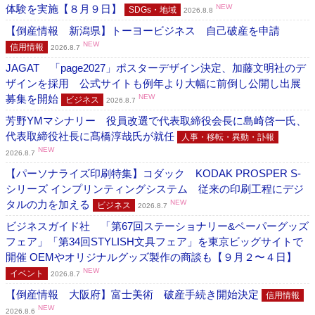
体験を実施【８月９日】
NEW
SDGs・地域
2026.8.8
【倒産情報 新潟県】トーヨービジネス 自己破産を申請
NEW
信用情報
2026.8.7
JAGAT 「page2027」ポスターデザイン決定、加藤文明社のデ
ザインを採用 公式サイトも例年より大幅に前倒し公開し出展
募集を開始
NEW
ビジネス
2026.8.7
芳野YMマシナリー 役員改選で代表取締役会長に島崎啓一氏、
代表取締役社長に髙橋淳哉氏が就任
人事・移転・異動・訃報
NEW
2026.8.7
【パーソナライズ印刷特集】コダック KODAK PROSPER S-
シリーズ インプリンティングシステム 従来の印刷工程にデジ
タルの力を加える
NEW
ビジネス
2026.8.7
ビジネスガイド社 「第67回ステーショナリー&ペーパーグッズ
フェア」「第34回STYLISH文具フェア」を東京ビッグサイトで
開催 OEMやオリジナルグッズ製作の商談も【９月２〜４日】
NEW
イベント
2026.8.7
【倒産情報 大阪府】富士美術 破産手続き開始決定
信用情報
NEW
2026.8.6