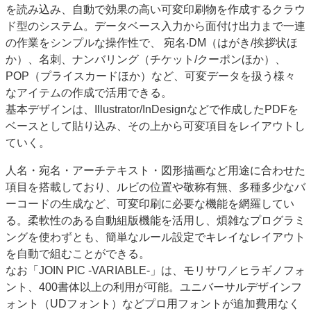
を読み込み、⾃動で効果の⾼い可変印刷物を作成するクラウ
JAPAN PACK 2023 特集
中古印刷機・製本機特集
ド型のシステム。データベース⼊⼒から⾯付け出⼒まで⼀連
2022 見える化・MIS特集
2022 検査・校正特集
の作業をシンプルな操作性で、 宛名‧DM（はがき/挨拶状ほ
特集・デジタル印刷 ～ 新成長軌道を描く
か）、名刺、ナンバリング（チケット/クーポンほか）、
POP（プライスカードほか）など、可変データを扱う様々
案内
なアイテムの作成で活⽤できる。
発刊案内
JFPI印刷用語集
印刷機材年鑑
基本デザインは、Illustrator/InDesignなどで作成したPDFを
ベースとして貼り込み、その上から可変項目をレイアウトし
運営
ていく。
会社案内
購読・購入申し込み
サイトポリシー
お問い合わせ
人名・宛名・アーチテキスト・図形描画など用途に合わせた
項目を搭載しており、ルビの位置や敬称有無、多種多少なバ
ーコードの生成など、可変印刷に必要な機能を網羅してい
る。柔軟性のある自動組版機能を活用し、煩雑なプログラミ
ングを使わずとも、簡単なルール設定でキレイなレイアウト
を自動で組むことができる。
なお「JOIN PIC -VARIABLE-」は、モリサワ／ヒラギノフォ
ント、400書体以上の利用が可能。ユニバーサルデザインフ
ォント（UDフォント）などプロ用フォントが追加費用なく