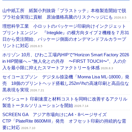
山中紙工所 紙製小判抜袋「プラストッテ」本格製造開始で脱
プラ社会実現に貢献 原油価格高騰のリスクヘッジにも
2026.8.5
理想科学工業 小ロットのパッケージ印刷向けインクジェット
プリントエンジン 『Integlide』の横方向タイプ２機種を７月31
日から受注開始、パッケージ側面のオンデマンドフルカラープ
リントに対応
2026.8.5
ホリゾン 10月、びわこ工場内HIPで“Horizon Smart Factory 2026
in HIP開催へ～“無人化との共存 〜FIRST TOUCH〜”、人の介
入を最小限に抑えたスマートファクトリーを体感
2026.8.3
セイコーエプソン デジタル捺染機「Monna Lisa ML-18000」発
売 18個のプリントヘッド搭載し252m²/hの高速印刷と高品位な
黒表現を実現
2026.7.21
パラシュート 印刷速度と材料コストを同時に改善するアクリル
製造トータルソリューションを開始
2026.7.14
SCREEN GA アジア市場向けにA4・8ページサイズ
CTP「PlateRite 8600MIII」発売 オフセット印刷の持続的な需
要に対応
2026.7.10