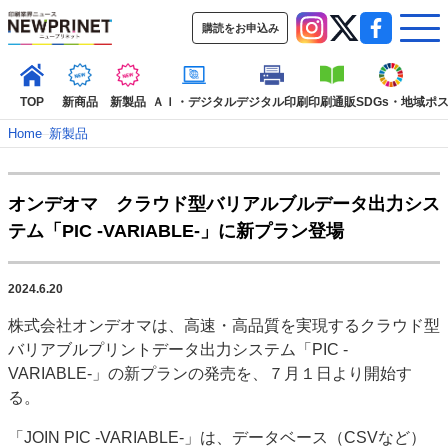
購読をお申込み
TOP
新商品
新製品
ＡＩ・デジタル
デジタル印刷
印刷通販
SDGs・地域
ポ
Home
–
新製品
インデックス
オンデオマ クラウド型バリアルブルデータ出力シス
TOP
新着記事
特集記事
動画コンテンツ
テム「PIC -VARIABLE-」に新プラン登場
インタビュー
コレクション
カテゴリー一覧
2024.6.20
新商品
新製品
ＡＩ・デジタル
デジタル印刷
印刷通販
株式会社オンデオマは、高速・高品質を実現するクラウド型
SDGs・地域
ポストプレス
ビジネス
イベント
信用情報
業界
バリアブルプリントデータ出力システム「PIC -
市場・統計
人事・移転・異動・訃報
VARIABLE-」の新プランの発売を、７月１日より開始す
る。
特集記事カテゴリー一覧
「JOIN PIC -VARIABLE-」は、データベース（CSVなど）
特集・デジタル印刷 アイデアで勝負！ ～多様なビジネス・多彩な商材～