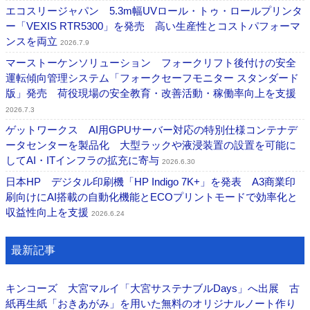
エコスリージャパン 5.3m幅UVロール・トゥ・ロールプリンタ
ー「VEXIS RTR5300」を発売 高い生産性とコストパフォーマ
ンスを両立
2026.7.9
マーストーケンソリューション フォークリフト後付けの安全
運転傾向管理システム「フォークセーフモニター スタンダード
版」発売 荷役現場の安全教育・改善活動・稼働率向上を支援
2026.7.3
ゲットワークス AI用GPUサーバー対応の特別仕様コンテナデ
ータセンターを製品化 大型ラックや液浸装置の設置を可能に
してAI・ITインフラの拡充に寄与
2026.6.30
日本HP デジタル印刷機「HP Indigo 7K+」を発表 A3商業印
刷向けにAI搭載の自動化機能とECOプリントモードで効率化と
収益性向上を支援
2026.6.24
最新記事
キンコーズ 大宮マルイ「大宮サステナブルDays」へ出展 古
紙再生紙「おきあがみ」を用いた無料のオリジナルノート作り