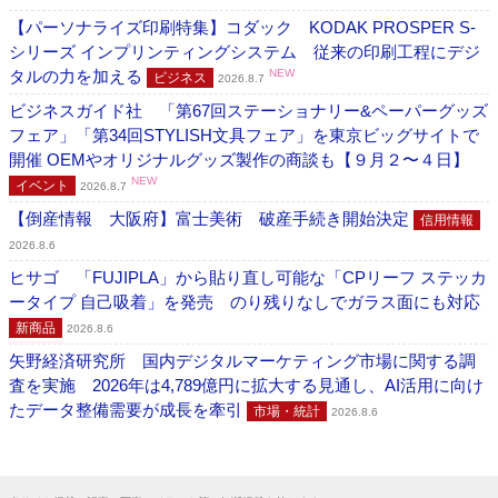
【パーソナライズ印刷特集】コダック KODAK PROSPER S-
シリーズ インプリンティングシステム 従来の印刷工程にデジ
タルの力を加える
NEW
ビジネス
2026.8.7
ビジネスガイド社 「第67回ステーショナリー&ペーパーグッズ
フェア」「第34回STYLISH文具フェア」を東京ビッグサイトで
開催 OEMやオリジナルグッズ製作の商談も【９月２〜４日】
NEW
イベント
2026.8.7
【倒産情報 大阪府】富士美術 破産手続き開始決定
信用情報
2026.8.6
ヒサゴ 「FUJIPLA」から貼り直し可能な「CPリーフ ステッカ
ータイプ 自己吸着」を発売 のり残りなしでガラス面にも対応
新商品
2026.8.6
矢野経済研究所 国内デジタルマーケティング市場に関する調
査を実施 2026年は4,789億円に拡大する見通し、AI活用に向け
たデータ整備需要が成長を牽引
市場・統計
2026.8.6