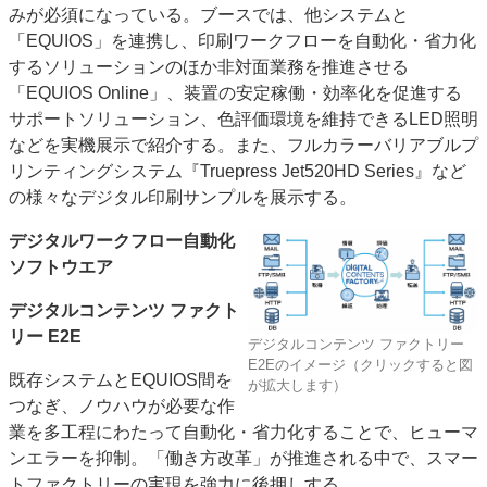
みが必須になっている。ブースでは、他システムと
特集・デジタル印刷 アイデアで勝負！ ～多様なビジネス・多彩な商材～
「EQUIOS」を連携し、印刷ワークフローを自動化・省力化
JAPAN PACK 2023 特集
中古印刷機・製本機特集
2022 検査・校正特集
するソリューションのほか非対面業務を推進させる
特集・デジタル印刷 ～ 新成長軌道を描く
「EQUIOS Online」、装置の安定稼働・効率化を促進する
サポートソリューション、色評価環境を維持できるLED照明
案内
などを実機展示で紹介する。また、フルカラーバリアブルプ
発刊案内
JFPI印刷用語集
印刷機材年鑑
リンティングシステム『Truepress Jet520HD Series』など
の様々なデジタル印刷サンプルを展示する。
運営
会社案内
購読・購入申し込み
サイトポリシー
デジタルワークフロー自動化
お問い合わせ
ソフトウエア
デジタルコンテンツ ファクト
リー E2E
デジタルコンテンツ ファクトリー
E2Eのイメージ（クリックすると図
既存システムとEQUIOS間を
が拡大します）
つなぎ、ノウハウが必要な作
業を多工程にわたって自動化・省力化することで、ヒューマ
ンエラーを抑制。「働き方改革」が推進される中で、スマー
トファクトリーの実現を強力に後押しする。