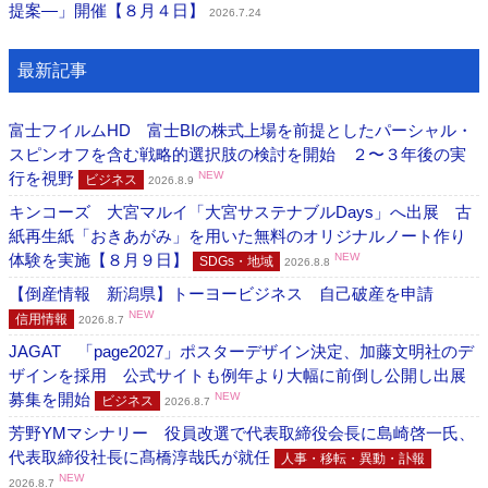
提案―」開催【８月４日】
2026.7.24
最新記事
富士フイルムHD 富士BIの株式上場を前提としたパーシャル・
スピンオフを含む戦略的選択肢の検討を開始 ２〜３年後の実
行を視野
NEW
ビジネス
2026.8.9
キンコーズ 大宮マルイ「大宮サステナブルDays」へ出展 古
紙再生紙「おきあがみ」を用いた無料のオリジナルノート作り
体験を実施【８月９日】
NEW
SDGs・地域
2026.8.8
【倒産情報 新潟県】トーヨービジネス 自己破産を申請
NEW
信用情報
2026.8.7
JAGAT 「page2027」ポスターデザイン決定、加藤文明社のデ
ザインを採用 公式サイトも例年より大幅に前倒し公開し出展
募集を開始
NEW
ビジネス
2026.8.7
芳野YMマシナリー 役員改選で代表取締役会長に島崎啓一氏、
代表取締役社長に髙橋淳哉氏が就任
人事・移転・異動・訃報
NEW
2026.8.7