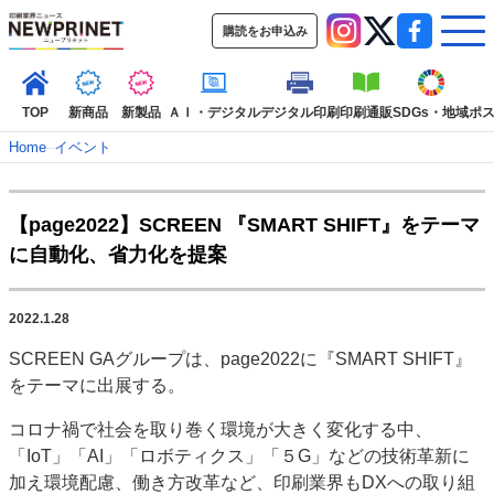
購読をお申込み
TOP
新商品
新製品
ＡＩ・デジタル
デジタル印刷
印刷通販
SDGs・地域
ポ
Home
–
イベント
インデックス
【page2022】SCREEN 『SMART SHIFT』をテーマ
TOP
新着記事
特集記事
動画コンテンツ
に自動化、省力化を提案
インタビュー
コレクション
カテゴリー一覧
2022.1.28
新商品
新製品
ＡＩ・デジタル
デジタル印刷
印刷通販
SCREEN GAグループは、page2022に『SMART SHIFT』
SDGs・地域
ポストプレス
ビジネス
イベント
信用情報
業界
をテーマに出展する。
市場・統計
人事・移転・異動・訃報
コロナ禍で社会を取り巻く環境が大きく変化する中、
特集記事カテゴリー一覧
「IoT」「AI」「ロボティクス」「５G」などの技術革新に
加え環境配慮、働き方改革など、印刷業界もDXへの取り組
2022 見える化・MIS特集