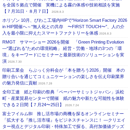
を全国５拠点で開催 実機による霧の体感や技術相談を実施
【７月31日・８月７日】
2026.8.3
ホリゾン 10月、びわこ工場内HIPで“Horizon Smart Factory 2026
in HIP開催へ～“無人化との共存 〜FIRST TOUCH〜”、人の介
入を最小限に抑えたスマートファクトリーを体感
2026.8.3
RMGT サマーショー 2026を開催 「Green Printing Evolution
―“選ばれる”ための環境戦略」 経営・労働・地球の3つの「環
境」をキーワードにセミナーと最新技術のソリューションを実
演
2026.7.30
印刷工業会 らぶっく分科会が「本を贈ろう2026」開催 本の
贈り合いを通じてコミュニケーションの楽しさを伝え印刷業界
の魅力発信に貢献
2026.7.28
全印工連 紙と印刷の祭典「ペーパーサミットジャパン」浜松
町・産業貿易センターで開催 紙の魅力や新たな可能性を体験
できる２日間【７月24〜25日】
2026.7.24
富士フイルムBI 推し活市場の商機を探るオンラインセミナー
「拡大する『推し活市場』をビジネスチャンスに！ ―クリエイ
ター視点とデジタル印刷・特殊加工で探る、高付加価値グッズ