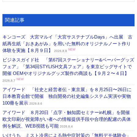
関連記事
キンコーズ 大宮マルイ「大宮サステナブルDays」へ出展 古
紙再生紙「おきあがみ」を用いた無料のオリジナルノート作り
体験を実施【８月９日】
NEW
2026.8.8
ビジネスガイド社 「第67回ステーショナリー&ペーパーグッズ
フェア」「第34回STYLISH文具フェア」を東京ビッグサイトで
開催 OEMやオリジナルグッズ製作の商談も【９月２〜４日】
NEW
2026.8.7
アイワード 「社史と経営者伝・東京展」を８月25日〜26日に
日本教育会館で開催 独自開発の社史編集システム実演や実物
100冊を展示
2026.8.6
アイワード ８月20日「点字・触知図セミナーin札幌」を開催
欧文印刷が視覚障がい者への情報提供手段や合理的配慮の具体
例を解説、WEB視聴も可能
2026.8.4
いけうち ミスト冷房による熱中症対策の「無料デモ体験会」