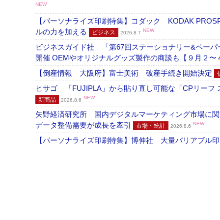
NEW
【パーソナライズ印刷特集】コダック KODAK PROS
ルの力を加える
NEW
ビジネス
2026.8.7
ビジネスガイド社 「第67回ステーショナリー&ペーパー
開催 OEMやオリジナルグッズ製作の商談も【９月２〜
【倒産情報 大阪府】富士美術 破産手続き開始決定
ヒサゴ 「FUJIPLA」から貼り直し可能な「CPリー
NEW
新商品
2026.8.6
矢野経済研究所 国内デジタルマーケティング市場に関する
データ整備需要が成長を牽引
NEW
市場・統計
2026.8.6
【パーソナライズ印刷特集】博伸社 大量バリアブル印