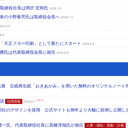
表取締役社長は岡沢 宏和氏
2026.7.6
代表の小野春芳氏は取締役会長へ
2026.7.3
26.6.15
6.9
、「天正フヨー印刷」として新たにスタート
2026.6.9
成應氏は代表取締役会長に就任
2026.6.8
へ出展 古紙再生紙「おきあがみ」を用いた無料のオリジナルノート
申請
NEW
信用情報
2026.8.7
加藤文明社のデザインを採用 公式サイトも例年より大幅に前倒し公開し
啓一氏、代表取締役社長に髙橋淳哉氏が就任
人事・移転・異動・訃報