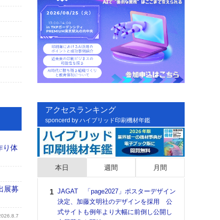
アクセスランキング
sponcerd by ハイブリッド印刷機材年鑑
作り体
本日
週間
月間
出展募
JAGAT 「page2027」ポスターデザイン
日印
決定、加藤文明社のデザインを採用 公
た個
式サイトも例年より大幅に前倒し公開し
彰」
2026.8.7