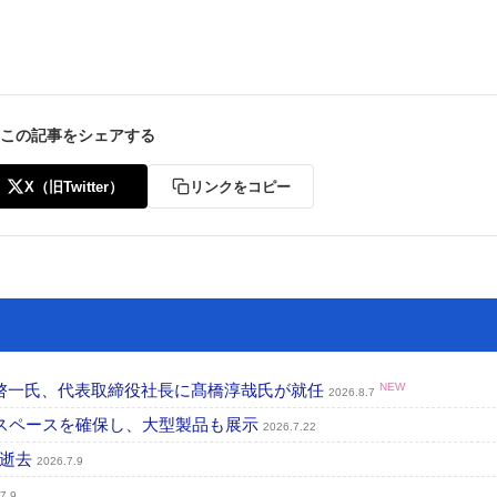
この記事をシェアする
ー
お問い合わせ
X（旧Twitter）
リンクをコピー
啓一氏、代表取締役社長に髙橋淳哉氏が就任
NEW
2026.8.7
のスペースを確保し、大型製品も展示
2026.7.22
が逝去
2026.7.9
7.9