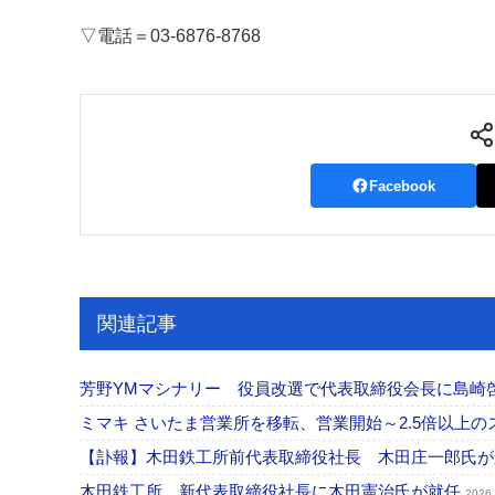
▽電話＝03-6876-8768
案内
発刊案内
JFPI印刷用語集
印刷機材年鑑
運営
会社案内
購読・購入申し込み
サイトポリシ
Facebook
関連記事
芳野YMマシナリー 役員改選で代表取締役会長に島崎
ミマキ さいたま営業所を移転、営業開始～2.5倍以上
【訃報】木田鉄工所前代表取締役社長 木田庄一郎氏
木田鉄工所 新代表取締役社長に木田憲治氏が就任
2026.