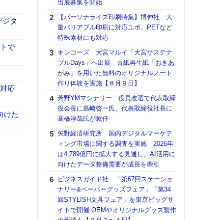
出展募集を開始
る
【パーソナライズ印刷特集】博伸社 大
DNP
デジタ
量バリアブル印刷に対応ユポ、PETなど
上の
特殊素材にも対応
意識
イトで
時代
キンコーズ 大宮マルイ「大宮サステナ
る組
ブルDays」へ出展 古紙再生紙「おきあ
がみ」を用いた無料のオリジナルノート
【パ
作り体験を実施【８月９日】
量バ
も対応
特殊
芳野YMマシナリー 役員改選で代表取締
役会長に島崎啓一氏、代表取締役社長に
ホリゾ
向けた
髙橋淳哉氏が就任
で“Hor
催へ～
矢野経済研究所 国内デジタルマーケテ
TO
ィング市場に関する調査を実施 2026年
スマ
は4,789億円に拡大する見通し、AI活用に
向けたデータ整備需要が成長を牽引
理想
刷向
ビジネスガイド社 「第67回ステーショ
ン 『
ナリー&ペーパーグッズフェア」「第34
を７
回STYLISH文具フェア」を東京ビッグサ
面の
イトで開催 OEMやオリジナルグッズ製作
対応