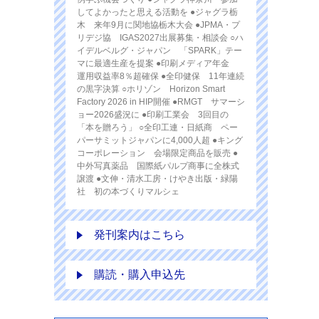
してよかったと思える活動を ●ジャグラ栃
木 来年9月に関地協栃木大会 ●JPMA・プ
リデジ協 IGAS2027出展募集・相談会 ○ハ
イデルベルグ・ジャパン 「SPARK」テー
マに最適生産を提案 ●印刷メディア年金
運用収益率8％超確保 ●全印健保 11年連続
の黒字決算 ○ホリゾン Horizon Smart
Factory 2026 in HIP開催 ●RMGT サマーシ
ョー2026盛況に ●印刷工業会 3回目の
「本を贈ろう」 ○全印工連・日紙商 ペー
パーサミットジャパンに4,000人超 ●キング
コーポレーション 会場限定商品を販売 ●
中外写真薬品 国際紙パルプ商事に全株式
譲渡 ●文伸・清水工房・けやき出版・緑陽
社 初の本づくりマルシェ
発刊案内はこちら
購読・購入申込先