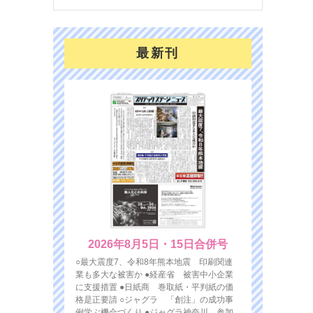
最新刊
2026年8月5日・15日合併号
○最大震度7、令和8年熊本地震 印刷関連
業も多大な被害か ●経産省 被害中小企業
に支援措置 ●日紙商 巻取紙・平判紙の価
格是正要請 ○ジャグラ 「創注」の成功事
例学ぶ機会づくり ●ジャグラ神奈川 参加