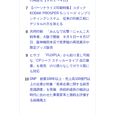
の商談も【９月２〜４日】
【K
【パーソナライズ印刷特集】コダック
道の
KODAK PROSPER S-シリーズ インプリ
える
ンティングシステム 従来の印刷工程に
の印刷
デジタルの力を加える
CE
共同印刷 「みんなで出撃！にゃんこ大
【ペ
戦争展」大阪で開催 ８月５日〜８月17
ト】
日、阪神梅田本店で世界観の再現展示や
アで
限定グッズ販売
KO
ヒサゴ 「FUJIPLA」から貼り直し可能
体製
な「CPリーフ ステッカータイプ 自己吸
着」を発売 のり残りなしでガラス面に
【パ
も対応
士フ
パン
DNP 創業100年以上・売上高100億円以
書を
上の企業が対象「長寿企業に関する経営
ツー
意識調査」を実施 持続的成長の秘訣は
トも
時代に合わせた事業変革と挑戦を評価す
る組織風土
富士
地・
付表