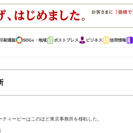
印刷通販
SDGs・地域
ポストプレス
ビジネス
信用情報
インタビュー
コレクション
所
通販
SDGs・地域
ポストプレス
ビジネス
イベント
信用情報
ーティービーはこのほど東京事務所を移転した。
で勝負！ ～多様なビジネス・多彩な商材～
JAPAN PACK 2023 特集
階