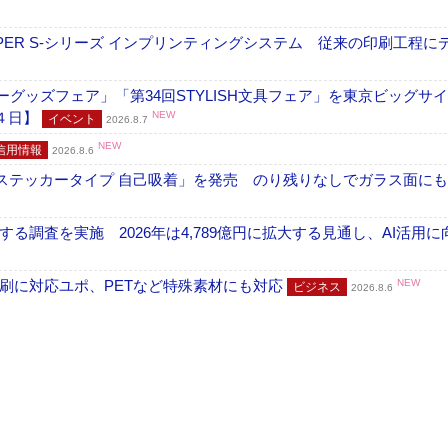
PER S-シリーズ インプリンティングシステム 従来の印刷工程に
グッズフェア」「第34回STYLISH文具フェア」を東京ビッグサ
４日】
NEW
イベント
2026.8.7
NEW
信用情報
2026.8.6
フ ステッカータイプ 自己吸着」を発売 のり残りなしでガラス面に
調査を実施 2026年は4,789億円に拡大する見通し、AI活用に
刷に対応ユポ、PETなど特殊素材にも対応
NEW
ビジネス
2026.8.6