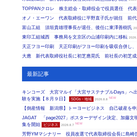
TOPPANクロレ 株主総会・取締役会で役員選任 代
オノ・エーワン 代表取締役に平野直子氏が就任 前
富山工組 須垣貴雄理事長が退任、後任に東澤善樹氏
20
東印工組城西 事務局を文京区の山浦印刷内に移転
2026.
天正フヨー印刷 天正印刷がフヨー印刷を吸収合併し
大應 新代表取締役社長に初芝應晃氏 前社長の初芝
最新記事
キンコーズ 大宮マルイ「大宮サステナブルDays」
験を実施【８月９日】
NEW
SDGs・地域
2026.8.8
【倒産情報 新潟県】トーヨービジネス 自己破産を
JAGAT 「page2027」ポスターデザイン決定、
集を開始
NEW
ビジネス
2026.8.7
芳野YMマシナリー 役員改選で代表取締役会長に島崎