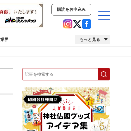
購読をお申込み
業界
もっと見る
新商品
イベント
市場・統計
人事・移転・異動・訃報
業界
市場・統計
人事・移転・異動・訃報
中古印刷機・製本機特集
2022 検査・校正特集