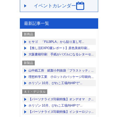
イベントカレンダー
最新記事一覧
新商品
ヒサゴ 「FUJIPLA」から貼り直し可...
【推し活EXPO夏レポート】原色美術印刷...
大阪書籍印刷 手紙がパズルになるレターセ...
新製品
山中紙工所 紙製小判抜袋「プラストッテ」...
理想科学工業 小ロットのパッケージ印刷向...
ホリゾン 10月、びわこ工場内HIPで“...
ＡＩ・デジタル
【パーソナライズ印刷特集】オンデオマ ク...
ホリゾン 10月、びわこ工場内HIPで“...
【パーソナライズ印刷特集】インターロジッ...