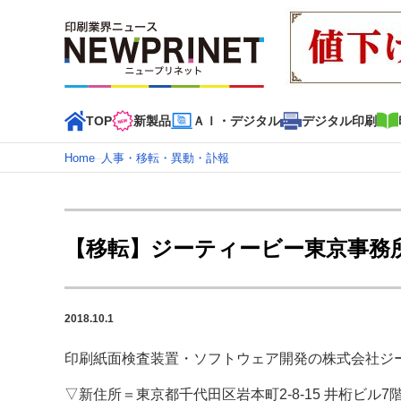
TOP
新製品
ＡＩ・デジタル
デジタル印刷
Home
–
人事・移転・異動・訃報
インデックス
TOP
新着記事
特集記事
動画コンテンツ
【移転】ジーティービー東京事務
カテゴリー一覧
新商品
新製品
ＡＩ・デジタル
デジタル印刷
印刷
2018.10.1
特集記事カテゴリー一覧
印刷紙面検査装置・ソフトウェア開発の株式会社ジ
2022 見える化・MIS特集
特集・デジタル印刷 アイデア
特集・デジタル印刷 ～ 新成長軌道を描く
▽新住所＝東京都千代田区岩本町2-8-15 井桁ビル7