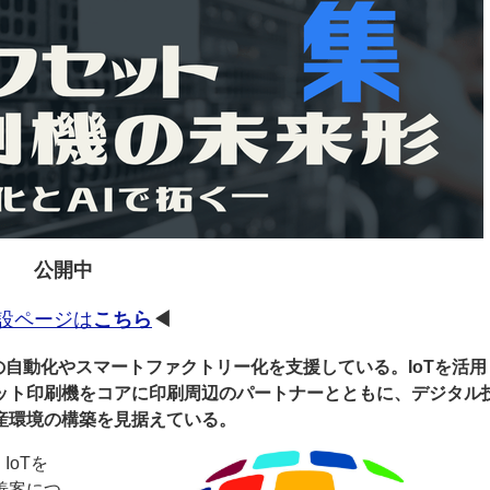
ー
お問い合わせ
公開中
設ページは
こちら
◀
の自動化やスマートファクトリー化を支援している。IoTを活用
ット印刷機をコアに印刷周辺のパートナーとともに、デジタル
産環境の構築を見据えている。
IoTを
善案につ