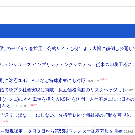
加藤文明社のデザインを採用 公式サイトも例年より大幅に前倒し公開し
PER S-シリーズ インプリンティングシステム 従来の印刷工程に
刷に対応ユポ、PETなど特殊素材にも対応
NEW
2026.8.6
開始で脱プラ社会実現に貢献 原油価格高騰のリスクヘッジにも
2026
州(パジュ)に本社工場を構えるKSI社を訪問 人手不足に悩む日本
・省人化」
NEW
2026.8.5
「送りっぱなし」にしない。分析型ＤＭで開封後の行動を可視化
NEW
社を新規認定 ８月３日から第55期ワンスター認定募集を開始
2026.8.