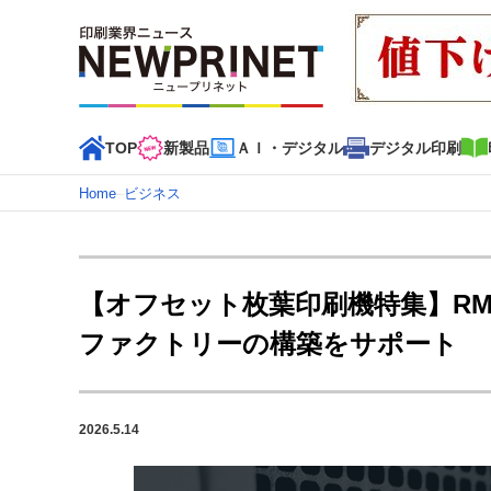
TOP
新製品
ＡＩ・デジタル
デジタル印刷
Home
–
ビジネス
インデックス
TOP
新着記事
特集記事
動画コンテンツ
【オフセット枚葉印刷機特集】R
カテゴリー一覧
ファクトリーの構築をサポート
新商品
新製品
ＡＩ・デジタル
デジタル印刷
印刷
特集記事カテゴリー一覧
2026.5.14
2022 見える化・MIS特集
特集・デジタル印刷 アイデア
特集・デジタル印刷 ～ 新成長軌道を描く