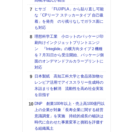
髙橋淳哉氏が就任
【K
ヒサゴ 「FUJIPLA」から貼り直し可能
道の
な「CPリーフ ステッカータイプ 自己吸
える
着」を発売 のり残りなしでガラス面に
の印刷
も対応
CE
理想科学工業 小ロットのパッケージ印
KO
刷向けインクジェットプリントエンジ
体製
ン 『Integlide』の横方向タイプ２機種
を７月31日から受注開始、パッケージ側
【ペ
面のオンデマンドフルカラープリントに
ト】
対応
アで
日本製紙 高知工科大学と食品添加物セ
【パ
レンピア活用でアイススラリー生成時の
士フ
氷詰まりを解消 流動性を高め社会実装
パン
を目指す
書を
ツー
DNP 創業100年以上・売上高100億円以
トも
上の企業が対象「長寿企業に関する経営
意識調査」を実施 持続的成長の秘訣は
富士
時代に合わせた事業変革と挑戦を評価す
地・
る組織風土
付表