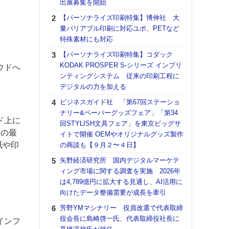
出展募集を開始
る
【パーソナライズ印刷特集】博伸社 大
DNP
量バリアブル印刷に対応ユポ、PETなど
上の
特殊素材にも対応
意識
時代
【パーソナライズ印刷特集】コダック
る組
KODAK PROSPER S-シリーズ インプリ
ウドへ
ンティングシステム 従来の印刷工程に
【パ
デジタルの力を加える
量バ
特殊
ビジネスガイド社 「第67回ステーショ
ナリー&ペーパーグッズフェア」「第34
ホリゾ
ド上に
回STYLISH文具フェア」を東京ビッグサ
で“Hor
序の最
イトで開催 OEMやオリジナルグッズ製作
催へ～
紙や印
の商談も【９月２〜４日】
TO
スマ
矢野経済研究所 国内デジタルマーケテ
ィング市場に関する調査を実施 2026年
理想
は4,789億円に拡大する見通し、AI活用に
刷向
向けたデータ整備需要が成長を牽引
ン 『
を７
芳野YMマシナリー 役員改選で代表取締
面の
役会長に島崎啓一氏、代表取締役社長に
インフ
対応