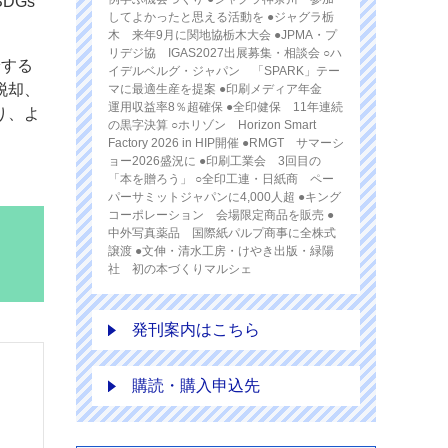
DGs
してよかったと思える活動を ●ジャグラ栃
木 来年9月に関地協栃木大会 ●JPMA・プ
リデジ協 IGAS2027出展募集・相談会 ○ハ
給する
イデルベルグ・ジャパン 「SPARK」テー
脱却、
マに最適生産を提案 ●印刷メディア年金
運用収益率8％超確保 ●全印健保 11年連続
り、よ
の黒字決算 ○ホリゾン Horizon Smart
Factory 2026 in HIP開催 ●RMGT サマーシ
ョー2026盛況に ●印刷工業会 3回目の
「本を贈ろう」 ○全印工連・日紙商 ペー
パーサミットジャパンに4,000人超 ●キング
コーポレーション 会場限定商品を販売 ●
中外写真薬品 国際紙パルプ商事に全株式
譲渡 ●文伸・清水工房・けやき出版・緑陽
社 初の本づくりマルシェ
発刊案内はこちら
購読・購入申込先