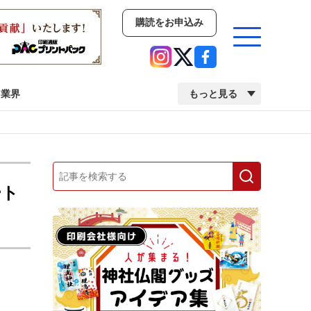
購読をお申込み
業界
もっと見る
新商品
イベント
市場・統計
人事・移転・異動・訃報
ート
業界
市場・統計
人事・移転・異動・訃報
中古印刷機・製本機特集
2022 検査・校正特集