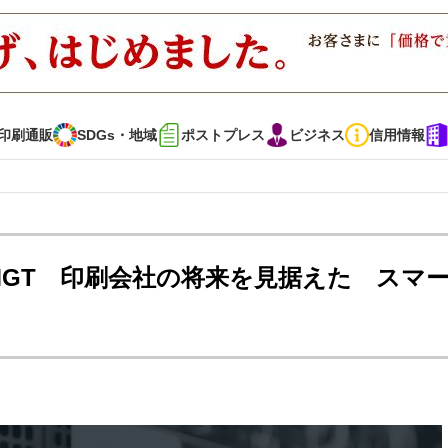
印刷通販
SDGs・地域
ポストプレス
ビジネス
信用情報
インタビュー
コレクション
MGT 印刷会社の将来を見据えた スマ
通販
SDGs・地域
ポストプレス
ビジネス
イベント
信用情報
で勝負！ ～多様なビジネス・多彩な商材～
JAPAN PACK 2023 特集