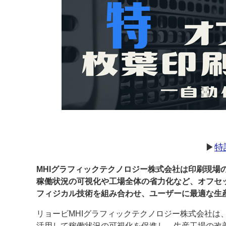
案内
発刊案内
JFPI印刷用語集
印刷機材年鑑
運営
会社案内
購読・購入申し込み
サイトポリシ
▶
特
MHIグラフィックテクノロジー株式会社は印刷現場
稼働状況の可視化や工場全体の省力化など、オフセ
フィジカル技術を組み合わせ、ユーザーに最適な生
リョービMHIグラフィックテクノロジー株式会社は、
活用して稼働状況の可視化を促進し、生産工場の改