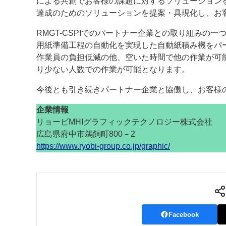
による共創でお客様の課題に対するソリューションを
達成のためのソリューションを提案・具現化し、お
RMGT-CSPIでのパートナー企業との取り組みの
用紙準備工程の自動化を実現した自動紙積み機をパ
作業員の負担低減の他、空いた時間で他の作業が可
り少ない人数での作業が可能となります。
今後とも引き続きパートナー企業と協働し、お客様
企業情報
リョービMHIグラフィックテクノロジー株式会社
広島県府中市鵜飼町800－2
https://www.ryobi-group.co.jp/graphic/
Facebook