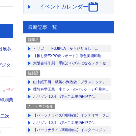
イベントカレンダー
最新記事一覧
新商品
出展募
ヒサゴ 「FUJIPLA」から貼り直し可...
【推し活EXPO夏レポート】原色美術印刷...
大阪書籍印刷 手紙がパズルになるレターセ...
デジタ
新製品
山中紙工所 紙製小判抜袋「プラストッテ」...
理想科学工業 小ロットのパッケージ印刷向...
NEW
.8.5
ホリゾン 10月、びわこ工場内HIPで“...
の印刷業
ＡＩ・デジタル
 二次
【パーソナライズ印刷特集】オンデオマ ク...
ホリゾン 10月、びわこ工場内HIPで“...
【パーソナライズ印刷特集】インターロジッ...
4