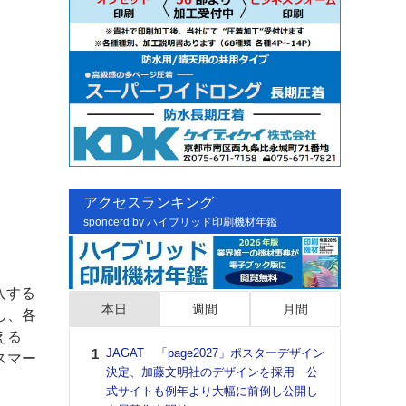
アクセスランキング
sponcerd by ハイブリッド印刷機材年鑑
入する
本日
週間
月間
し、各
える
JAGAT 「page2027」ポスターデザイン
日印
スマー
決定、加藤文明社のデザインを採用 公
た個
式サイトも例年より大幅に前倒し公開し
彰」