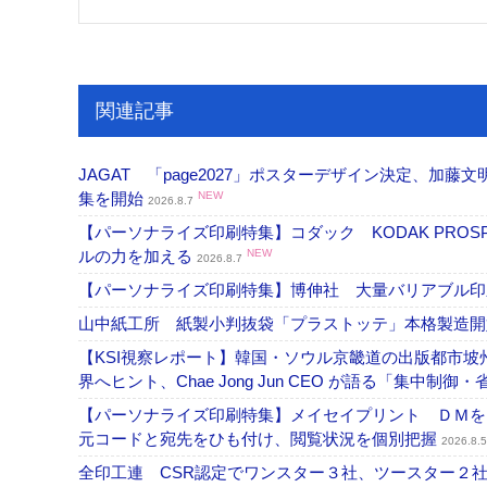
関連記事
JAGAT 「page2027」ポスターデザイン決定、
集を開始
NEW
2026.8.7
【パーソナライズ印刷特集】コダック KODAK PROS
ルの力を加える
NEW
2026.8.7
【パーソナライズ印刷特集】博伸社 大量バリアブル印
山中紙工所 紙製小判抜袋「プラストッテ」本格製造
【KSI視察レポート】韓国・ソウル京畿道の出版都市坡
界へヒント、Chae Jong Jun CEO が語る「集中制御
【パーソナライズ印刷特集】メイセイプリント ＤＭを
元コードと宛先をひも付け、閲覧状況を個別把握
2026.8.5
全印工連 CSR認定でワンスター３社、ツースター２