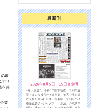
最新刊
この取
ニアリ
2026年8月5日・15日合併号
値を共
○最大震度7、令和8年熊本地震 印刷関連
業も多大な被害か ●経産省 被害中小企業
に支援措置 ●日紙商 巻取紙・平判紙の価
ー企業
格是正要請 ○ジャグラ 「創注」の成功事
例学ぶ機会づくり ●ジャグラ神奈川 参加