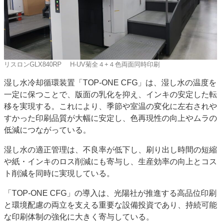
リスロンGLX840RP H-UV菊全４+４色両面同時印刷
湿し水冷却循環装置「TOP‑ONE CFG」は、湿し水の温度を
一定に保つことで、版面の乳化を抑え、インキの安定した転
移を実現する。これにより、季節や室温の変化に左右されや
すかった印刷品質が大幅に安定し、色再現性の向上やムラの
低減につながっている。
湿し水の適正管理は、不良率が低下し、刷り出し時間の短縮
や紙・インキのロス削減にも寄与し、生産効率の向上とコス
ト削減を同時に実現している。
「TOP‑ONE CFG」の導入は、光陽社が推進する高品位印刷
と環境配慮の両立を支える重要な設備投資であり、持続可能
な印刷体制の強化に大きく寄与している。