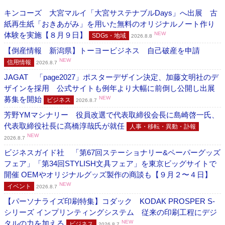
キンコーズ 大宮マルイ「大宮サステナブルDays」へ出展 古
紙再生紙「おきあがみ」を用いた無料のオリジナルノート作り
体験を実施【８月９日】
NEW
SDGs・地域
2026.8.8
【倒産情報 新潟県】トーヨービジネス 自己破産を申請
NEW
信用情報
2026.8.7
JAGAT 「page2027」ポスターデザイン決定、加藤文明社のデ
ザインを採用 公式サイトも例年より大幅に前倒し公開し出展
募集を開始
NEW
ビジネス
2026.8.7
芳野YMマシナリー 役員改選で代表取締役会長に島崎啓一氏、
代表取締役社長に髙橋淳哉氏が就任
人事・移転・異動・訃報
NEW
2026.8.7
ビジネスガイド社 「第67回ステーショナリー&ペーパーグッズ
フェア」「第34回STYLISH文具フェア」を東京ビッグサイトで
開催 OEMやオリジナルグッズ製作の商談も【９月２〜４日】
NEW
イベント
2026.8.7
【パーソナライズ印刷特集】コダック KODAK PROSPER S-
シリーズ インプリンティングシステム 従来の印刷工程にデジ
タルの力を加える
NEW
ビジネス
2026.8.7