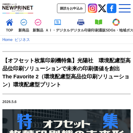
購読をお申込み
TOP
新商品
新製品
ＡＩ・デジタル
デジタル印刷
印刷通販
SDGs・地域
ポ
Home
–
ビジネス
インデックス
【オフセット枚葉印刷機特集】光陽社 環境配慮型高
TOP
新着記事
特集記事
動画コンテンツ
品位印刷ソリューションで未来の印刷価値を創出
インタビュー
コレクション
The Favorite 2（環境配慮型高品位印刷ソリューショ
カテゴリー一覧
ン）環境配慮型プリント
新商品
新製品
ＡＩ・デジタル
デジタル印刷
印刷通販
SDGs・地域
ポストプレス
ビジネス
イベント
信用情報
業界
2026.5.6
市場・統計
人事・移転・異動・訃報
特集記事カテゴリー一覧
2022 見える化・MIS特集