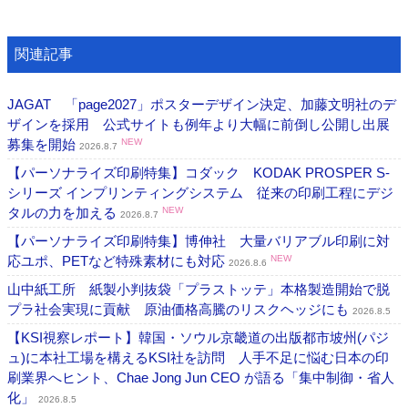
関連記事
JAGAT 「page2027」ポスターデザイン決定、加藤文明社のデ
ザインを採用 公式サイトも例年より大幅に前倒し公開し出展
募集を開始
NEW
2026.8.7
【パーソナライズ印刷特集】コダック KODAK PROSPER S-
シリーズ インプリンティングシステム 従来の印刷工程にデジ
タルの力を加える
NEW
2026.8.7
【パーソナライズ印刷特集】博伸社 大量バリアブル印刷に対
応ユポ、PETなど特殊素材にも対応
NEW
2026.8.6
山中紙工所 紙製小判抜袋「プラストッテ」本格製造開始で脱
プラ社会実現に貢献 原油価格高騰のリスクヘッジにも
2026.8.5
【KSI視察レポート】韓国・ソウル京畿道の出版都市坡州(パジ
ュ)に本社工場を構えるKSI社を訪問 人手不足に悩む日本の印
刷業界へヒント、Chae Jong Jun CEO が語る「集中制御・省人
化」
2026.8.5