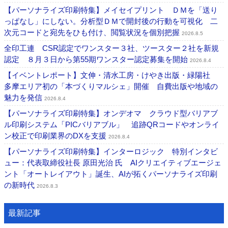
【パーソナライズ印刷特集】メイセイプリント ＤＭを「送り
っぱなし」にしない。分析型ＤＭで開封後の行動を可視化 二
次元コードと宛先をひも付け、閲覧状況を個別把握
2026.8.5
全印工連 CSR認定でワンスター３社、ツースター２社を新規
認定 ８月３日から第55期ワンスター認定募集を開始
2026.8.4
【イベントレポート】文伸・清水工房・けやき出版・緑陽社
多摩エリア初の「本づくりマルシェ」開催 自費出版や地域の
魅力を発信
2026.8.4
【パーソナライズ印刷特集】オンデオマ クラウド型バリアブ
ル印刷システム「PICバリアブル」 追跡QRコードやオンライ
ン校正で印刷業界のDXを支援
2026.8.4
【パーソナライズ印刷特集】インターロジック 特別インタビ
ュー：代表取締役社長 原田光治 氏 AIクリエイティブエージェ
ント「オートレイアウト」誕生、AIが拓くパーソナライズ印刷
の新時代
2026.8.3
最新記事