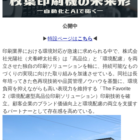
特集・デジタル印刷 アイデアで勝負！ ～多様なビジネス・多彩な商材～
JAPAN PACK 2023 特集
中古印刷機・製本機特集
2022 検査・校正特集
特集・デジタル印刷 ～ 新成長軌道を描く
公開中
案内
▶
特設ページは
こちら
◀
発刊案内
JFPI印刷用語集
印刷機材年鑑
印刷業界における環境対応が急速に求められる中で、株式会
社光陽社（犬養岬太社長）は「高品位」と「環境配慮」を両
運営
立させた独自の印刷ソリューションを軸に、持続可能なもの
会社案内
購読・購入申し込み
サイトポリシー
づくりの実現に向けた取り組みを加速させている。同社は長
お問い合わせ
年培ってきた色再現技術や品質管理ノウハウを基盤に、環境
負荷を抑えながらも高い表現力を維持する「The Favorite
2（環境配慮型高品位印刷ソリューション）印刷技術を確
立。顧客企業のブランド価値向上と環境配慮の両立を支援す
るパートナーとして存在感を高めている。