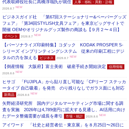
代表取締役社長に髙橋淳哉氏が就任
人事・移転・異動・訃報
NEW
2026.8.7
ビジネスガイド社 「第67回ステーショナリー&ペーパーグッズ
フェア」「第34回STYLISH文具フェア」を東京ビッグサイトで
開催 OEMやオリジナルグッズ製作の商談も【９月２〜４日】
NEW
イベント
2026.8.7
【パーソナライズ印刷特集】コダック KODAK PROSPER S-
シリーズ インプリンティングシステム 従来の印刷工程にデジ
タルの力を加える
NEW
ビジネス
2026.8.7
【倒産情報 大阪府】富士美術 破産手続き開始決定
信用情報
NEW
2026.8.6
ヒサゴ 「FUJIPLA」から貼り直し可能な「CPリーフ ステッカ
ータイプ 自己吸着」を発売 のり残りなしでガラス面にも対応
NEW
新商品
2026.8.6
矢野経済研究所 国内デジタルマーケティング市場に関する調
査を実施 2026年は4,789億円に拡大する見通し、AI活用に向け
たデータ整備需要が成長を牽引
NEW
市場・統計
2026.8.6
アイワード 「社史と経営者伝・東京展」を８月25日〜26日に