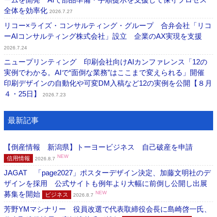
全体を効率化
2026.7.27
リコー×ライズ・コンサルティング・グループ 合弁会社「リコ
ーAIコンサルティング株式会社」設立 企業のAX実現を支援
2026.7.24
ニュープリンティング 印刷会社向けAIカンファレンス「12の
実例でわかる。AIで“面倒な業務”はここまで変えられる」開催
印刷デザインの自動化や可変DM入稿など12の実例を公開【８月
４・25日】
2026.7.23
最新記事
【倒産情報 新潟県】トーヨービジネス 自己破産を申請
NEW
信用情報
2026.8.7
JAGAT 「page2027」ポスターデザイン決定、加藤文明社のデ
ザインを採用 公式サイトも例年より大幅に前倒し公開し出展
募集を開始
NEW
ビジネス
2026.8.7
芳野YMマシナリー 役員改選で代表取締役会長に島崎啓一氏、