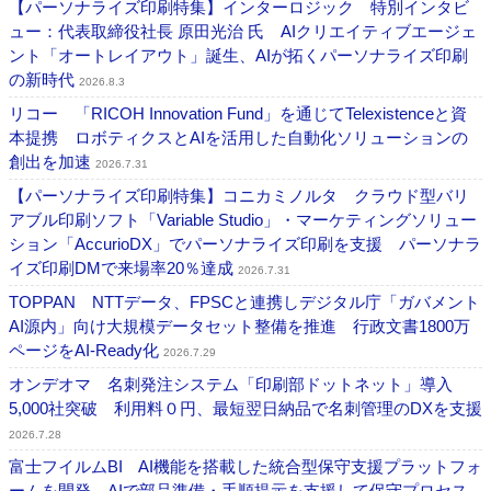
【パーソナライズ印刷特集】インターロジック 特別インタビ
ュー：代表取締役社長 原田光治 氏 AIクリエイティブエージェ
ント「オートレイアウト」誕生、AIが拓くパーソナライズ印刷
の新時代
2026.8.3
リコー 「RICOH Innovation Fund」を通じてTelexistenceと資
本提携 ロボティクスとAIを活用した自動化ソリューションの
創出を加速
2026.7.31
【パーソナライズ印刷特集】コニカミノルタ クラウド型バリ
アブル印刷ソフト「Variable Studio」・マーケティングソリュー
ション「AccurioDX」でパーソナライズ印刷を支援 パーソナラ
イズ印刷DMで来場率20％達成
2026.7.31
TOPPAN NTTデータ、FPSCと連携しデジタル庁「ガバメント
AI源内」向け大規模データセット整備を推進 行政文書1800万
ページをAI-Ready化
2026.7.29
オンデオマ 名刺発注システム「印刷部ドットネット」導入
5,000社突破 利用料０円、最短翌日納品で名刺管理のDXを支援
2026.7.28
富士フイルムBI AI機能を搭載した統合型保守支援プラットフォ
ームを開発 AIで部品準備・手順提示を支援して保守プロセス