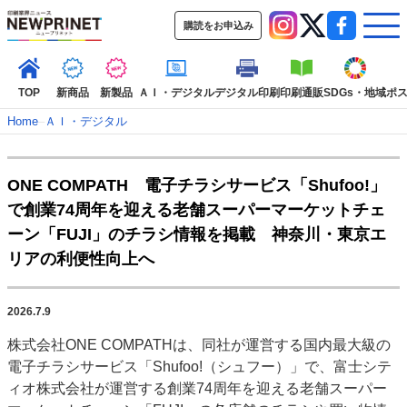
購読をお申込み
TOP
新商品
新製品
ＡＩ・デジタル
デジタル印刷
印刷通販
SDGs・地域
ポ
Home
–
ＡＩ・デジタル
インデックス
ONE COMPATH 電子チラシサービス「Shufoo!」
TOP
新着記事
特集記事
動画コンテンツ
で創業74周年を迎える老舗スーパーマーケットチェ
インタビュー
コレクション
ーン「FUJI」のチラシ情報を掲載 神奈川・東京エ
カテゴリー一覧
リアの利便性向上へ
新商品
新製品
ＡＩ・デジタル
デジタル印刷
印刷通販
SDGs・地域
ポストプレス
ビジネス
イベント
信用情報
業界
2026.7.9
市場・統計
人事・移転・異動・訃報
株式会社ONE COMPATHは、同社が運営する国内最大級の
電子チラシサービス「Shufoo!（シュフー）」で、富士シテ
特集記事カテゴリー一覧
ィオ株式会社が運営する創業74周年を迎える老舗スーパー
2022 見える化・MIS特集