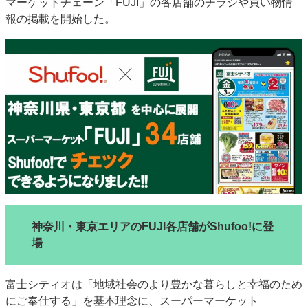
マーケットチェーン「FUJI」の各店舗のチラシや買い物情
特集・デジタル印刷 アイデアで勝負！ ～多様なビジネス・多彩な商材～
報の掲載を開始した。
JAPAN PACK 2023 特集
中古印刷機・製本機特集
2022 検査・校正特集
特集・デジタル印刷 ～ 新成長軌道を描く
案内
発刊案内
JFPI印刷用語集
印刷機材年鑑
運営
会社案内
購読・購入申し込み
サイトポリシー
お問い合わせ
神奈川・東京エリアのFUJI各店舗がShufoo!に登
場
富士シティオは「地域社会のより豊かな暮らしと幸福のため
にご奉仕する」を基本理念に、スーパーマーケット