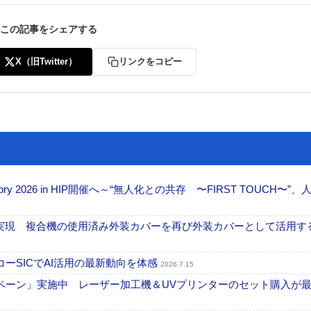
この記事をシェアする
X（旧Twitter）
リンクをコピー
ctory 2026 in HIP開催へ～“無人化との共存 〜FIRST TOUCH〜”
」実現 複合機の使用済み外装カバーを再び外装カバーとして活用す
ーSICでAI活用の最新動向を体感
2026.7.15
ーン」実施中 レーザー加工機＆UVプリンターのセット購入が最大