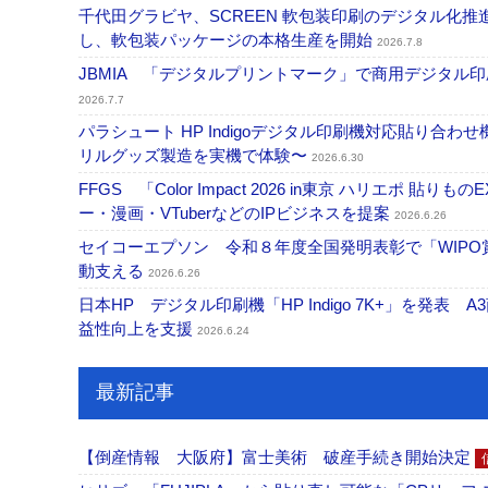
千代田グラビヤ、SCREEN 軟包装印刷のデジタル化推進で協
し、軟包装パッケージの本格生産を開始
2026.7.8
JBMIA 「デジタルプリントマーク」で商用デジタ
2026.7.7
パラシュート HP Indigoデジタル印刷機対応貼り合わ
リルグッズ製造を実機で体験〜
2026.6.30
FFGS 「Color Impact 2026 in東京 ハリ
ー・漫画・VTuberなどのIPビジネスを提案
2026.6.26
セイコーエプソン 令和８年度全国発明表彰で「WIP
動支える
2026.6.26
日本HP デジタル印刷機「HP Indigo 7K+」を発
益性向上を支援
2026.6.24
最新記事
【倒産情報 大阪府】富士美術 破産手続き開始決定