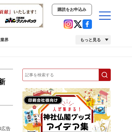
購読をお申込み
業界
もっと見る
新商品
イベント
市場・統計
人事・移転・異動・訃報
新
業界
市場・統計
人事・移転・異動・訃報
2022 見える化・MIS特集
2022 検査・校正特集
B広告