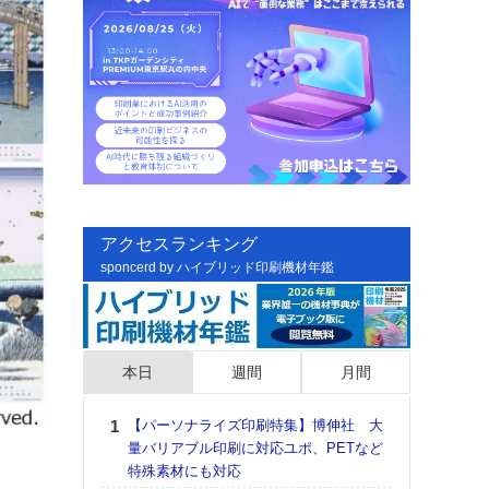
アクセスランキング
sponcerd by ハイブリッド印刷機材年鑑
本日
週間
月間
【パーソナライズ印刷特集】博伸社 大
日印
量バリアブル印刷に対応ユポ、PETなど
た個
特殊素材にも対応
彰」