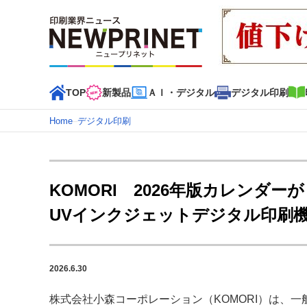
TOP
新製品
ＡＩ・デジタル
デジタル印刷
Home
–
デジタル印刷
インデックス
TOP
新着記事
特集記事
動画コンテンツ
KOMORI 2026年版カレンダー
カテゴリー一覧
UVインクジェットデジタル印刷
新商品
新製品
ＡＩ・デジタル
デジタル印刷
印刷
特集記事カテゴリー一覧
2026.6.30
特集・デジタル印刷 アイデアで勝負！ ～多様なビジネス
特集・デジタル印刷 ～ 新成長軌道を描く
株式会社小森コーポレーション（KOMORI）は、一般社