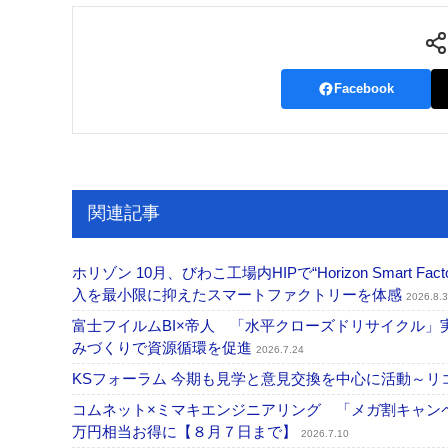
Facebook
関連記事
ホリゾン 10月、びわこ工場内HIPで“Horizon Smart Fa
入を最小限に抑えたスマートファクトリーを体感
2026.8.3
富士フイルムBI×帝人 「水平クローズドリサイクル
みづくりで資源循環を促進
2026.7.24
KSフォーラム 今期も見学と意見交換を中心に活動～リコ
コムネット×ミマキエンジニアリング 「メガ割キャンペ
万円相当お得に【８月７日まで】
2026.7.10