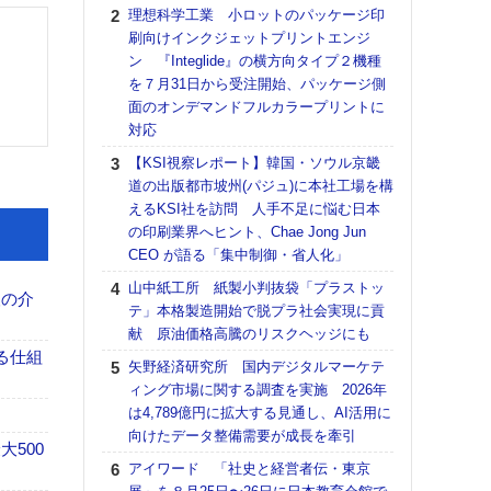
る
理想科学工業 小ロットのパッケージ印
刷向けインクジェットプリントエンジ
DNP
ン 『Integlide』の横方向タイプ２機種
上の
を７月31日から受注開始、パッケージ側
意識
面のオンデマンドフルカラープリントに
時代
対応
る組
【KSI視察レポート】韓国・ソウル京畿
KO
道の出版都市坡州(パジュ)に本社工場を構
体製
えるKSI社を訪問 人手不足に悩む日本
【パ
の印刷業界へヒント、Chae Jong Jun
量バ
CEO が語る「集中制御・省人化」
特殊
山中紙工所 紙製小判抜袋「プラストッ
、人の介
【パ
テ」本格製造開始で脱プラ社会実現に貢
ルタ
献 原油価格高騰のリスクヘッジにも
「Va
る仕組
矢野経済研究所 国内デジタルマーケテ
リュー
ィング市場に関する調査を実施 2026年
ライ
は4,789億円に拡大する見通し、AI活用に
DM
向けたデータ整備需要が成長を牽引
【ペ
500
アイワード 「社史と経営者伝・東京
ト】