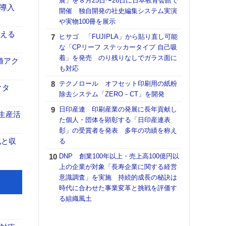
展」を８月25日〜26日に日本教育会館で
アで
F導入
開催 独自開発の社史編集システム実演
ホリゾ
や実物100冊を展示
で“Hor
伝える
ヒサゴ 「FUJIPLA」から貼り直し可能
催へ～
な「CPリーフ ステッカータイプ 自己吸
TO
着」を発売 のり残りなしでガラス面に
スマ
値アク
も対応
ラク
テクノロール オフセット印刷用の紙粉
戦略
クタ
除去システム「ZERO－CT」を開発
最適
の課
日印産連 印刷産業の発展に長年貢献し
生産活
金融
た個人・団体を顕彰する「日印産連表
ルホ
彰」の受賞者を発表 多年の功績を称え
化と収
る
【K
道の
DNP 創業100年以上・売上高100億円以
える
上の企業が対象「長寿企業に関する経営
の印刷
意識調査」を実施 持続的成長の秘訣は
CE
時代に合わせた事業変革と挑戦を評価す
る組織風土
理想
刷向
ン 『