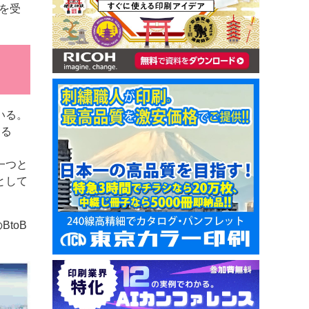
賞を受
いる。
よる
一つと
として
toB