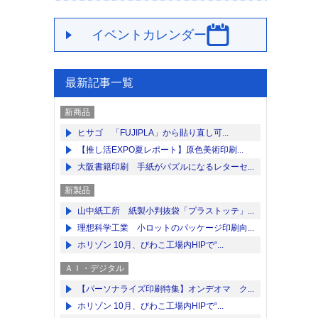
イベントカレンダー
最新記事一覧
新商品
ヒサゴ 「FUJIPLA」から貼り直し可...
【推し活EXPO夏レポート】原色美術印刷...
大阪書籍印刷 手紙がパズルになるレターセ...
新製品
山中紙工所 紙製小判抜袋「プラストッテ」...
理想科学工業 小ロットのパッケージ印刷向...
ホリゾン 10月、びわこ工場内HIPで“...
ＡＩ・デジタル
【パーソナライズ印刷特集】オンデオマ ク...
ホリゾン 10月、びわこ工場内HIPで“...