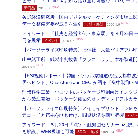
ヒサゴ 「FUJIPLA」から貼り直し可能な「CPリー
NEW
新商品
2026.8.6
矢野経済研究所 国内デジタルマーケティング市場に関する
データ整備需要が成長を牽引
NEW
市場・統計
2026.8.6
アイワード 「社史と経営者伝・東京展」を８月25日〜
冊を展示
NEW
イベント
2026.8.6
【パーソナライズ印刷特集】博伸社 大量バリアブル印
山中紙工所 紙製小判抜袋「プラストッテ」本格製造
NEW
2026.8.5
【KSI視察レポート】韓国・ソウル京畿道の出版都市坡
界へヒント、Chae Jong Jun CEO が語る「集中制御
理想科学工業 小ロットのパッケージ印刷向けインクジェッ
から受注開始、パッケージ側面のオンデマンドフルカ
【パーソナライズ印刷特集】メイセイプリント ＤＭを
元コードと宛先をひも付け、閲覧状況を個別把握
ビジネ
アイワード ８月20日「点字・触知図セミナーin札幌
を解説、WEB視聴も可能
NEW
SDGs・地域
2026.8.4