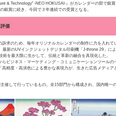
re & Technology” -NEO HOKUSAI-』がカレンダーの部で銀
年度の銀賞に続き、今回で３年連続での受賞となる。
く評価
ー
お問い合わせ
値の訴求のため、毎年オリジナルカレンダーの制作に力を入れて
新のUVインクジェットデジタル印刷機「J-throne 29」に
の技術を最大限に生かして、伝統と革新の融合を具現化した。
点からビジネス・マーケティング・コミュニケーションツールの
「高精度・高演色による豊かな表現力が、生きた広告メディア
会が主催して行っているもの。全15部門から構成され、国内唯一のB