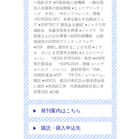
へ指針示す ●印刷技能人材機構 一般社団
法人化後初の総会開催 ●ニュープリンティ
ング ８月に「AIカンファレンス」開催
○SCREEN GPJ 未来を動かす自動化フェ
ア ●SOPTECで“勇気ある挑戦” ●ジャグラ宮
城総会 佐藤支部長を再選 ●ジャグラ 印
刷屋さんのお仕事展 ○合同印刷機材 山陰
地域初のGODOプリンテックフェア
●DSF 挑戦し成功することが大切 ●ミマ
キ さいたま営業所を移転 ●エコスリージ
ャパン 「VEXIS RTR5300」発売 ●HOPE
実行委員会 「HOPE2026」開催 ○ハイデ
ルベルグ・ジャパン 資材管理の「VMI」
50契約達成 ●ITP 「ITP DXショールーム」
開設 ●HDF21 鍛治川和広氏が新本部会長
に就任 ●木田鉄工所 代表取締役社長に木
田憲治氏 ●訃報
発刊案内はこちら
購読・購入申込先