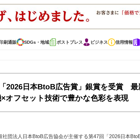
印刷通販
SDGs・地域
ポストプレス
ビジネス
信用情報
インタビュー
コレクション
が「2026日本BtoB広告賞」銀賞を受賞 最
機×オフセット技術で豊かな色彩を表現
通販
SDGs・地域
ポストプレス
ビジネス
イベント
信用情報
・多彩な商材～
JAPAN PACK 2023 特集
中古印刷機・製本機特集
団法人日本BtoB広告協会が主催する第47回「2026日本Bto