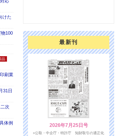
も対応
を７
面の
対応
向けた
100
最新刊
製品
の印刷業
月31日
 二次
具体例
2026年7月25日号
○公取・中企庁・特許庁 知財取引の適正化