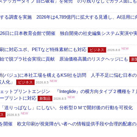
フ ステッカータイプ 自己吸着」を発売 のり残りなしでガラス面に
調査を実施 2026年は4,789億円に拡大する見通し、AI活用に
26日に日本教育会館で開催 独自開発の社史編集システム実演や実物
刷に対応ユポ、PETなど特殊素材にも対応
NEW
ビジネス
2026.8.6
開始で脱プラ社会実現に貢献 原油価格高騰のリスクヘッジにも
新
州(パジュ)に本社工場を構えるKSI社を訪問 人手不足に悩む日本
・省人化」
NEW
ビジネス
2026.8.5
トプリントエンジン 『Integlide』の横方向タイプ２機種を７
ラープリントに対応
NEW
新製品
2026.8.5
「送りっぱなし」にしない。分析型ＤＭで開封後の行動を可視化
NEW
ス
2026.8.5
」を開催 欧文印刷が視覚障がい者への情報提供手段や合理的配慮の