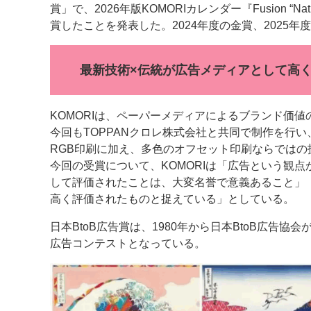
賞」で、2026年版KOMORIカレンダー『Fusion “Natu
賞したことを発表した。2024年度の金賞、2025
案内
発刊案内
JFPI印刷用語集
印刷機材年鑑
最新技術×伝統が広告メディアとして高
運営
会社案内
購読・購入申し込み
サイトポリシ
KOMORIは、ペーパーメディアによるブランド価
今回もTOPPANクロレ株式会社と共同で制作を行い、最
RGB印刷に加え、多色のオフセット印刷ならでは
今回の受賞について、KOMORIは「広告という観
して評価されたことは、大変名誉で意義あること」
高く評価されたものと捉えている」としている。
日本BtoB広告賞は、1980年から日本BtoB広告協
広告コンテストとなっている。