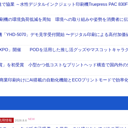
業 ～水性デジタルインクジェット印刷機Truepress PAC 830
ル印刷機の環境負荷低減を周知 環境への取り組みや姿勢を消費者に
せ機「YHD-5070」デモ見学受付開始 〜デジタル印刷による高付加価
エポ 貼りものEXPO」開催 PODを活用した推し活グッズやマスコットキャラ
O賞」を初受賞 小型かつ低コストなプリントヘッド構造で国内外の
表 A3商業印刷向けにAI搭載の自動化機能とECOプリントモードで効率
NEW
信用情報
2026.8.6