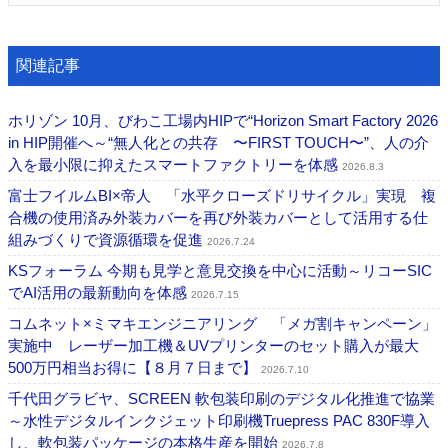
関連記事
ホリゾン 10月、びわこ工場内HIPで“Horizon Smart Factory 2026
in HIP開催へ～“無人化との共存 〜FIRST TOUCH〜”、人の介
入を最小限に抑えたスマートファクトリーを体感
2026.8.3
富士フイルムBI×帝人 「水平クローズドリサイクル」実現 複
合機の使用済み外装カバーを再び外装カバーとして活用する仕
組みづくりで資源循環を促進
2026.7.24
KSフォーラム 今期も見学と意見交換を中心に活動～リコーSIC
でAI活用の最新動向を体感
2026.7.15
コムネット×ミマキエンジニアリング 「メガ割キャンペーン」
実施中 レーザー加工機＆UVプリンターのセット購入が最大
500万円相当お得に【８月７日まで】
2026.7.10
千代田グラビヤ、SCREEN 軟包装印刷のデジタル化推進で協業
～水性デジタルインクジェット印刷機Truepress PAC 830F導入
し、軟包装パッケージの本格生産を開始
2026.7.8