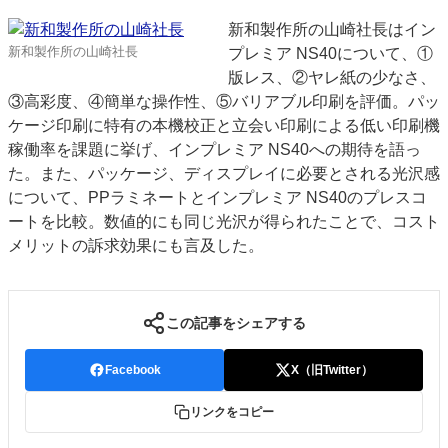
新和製作所の山崎社長はイン
新和製作所の山崎社長
プレミア NS40について、①
版レス、②ヤレ紙の少なさ、
③高彩度、④簡単な操作性、⑤バリアブル印刷を評価。パッ
ケージ印刷に特有の本機校正と立会い印刷による低い印刷機
稼働率を課題に挙げ、インプレミア NS40への期待を語っ
た。また、パッケージ、ディスプレイに必要とされる光沢感
について、PPラミネートとインプレミア NS40のプレスコ
ートを比較。数値的にも同じ光沢が得られたことで、コスト
メリットの訴求効果にも言及した。
この記事をシェアする
Facebook
X（旧Twitter）
リンクをコピー