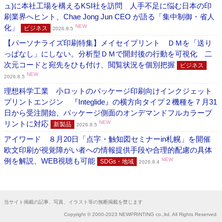
ュ)に本社工場を構えるKSI社を訪問 人手不足に悩む日本の印
刷業界へヒント、Chae Jong Jun CEO が語る「集中制御・省人
化」
NEW
ビジネス
2026.8.5
【パーソナライズ印刷特集】メイセイプリント ＤＭを「送り
っぱなし」にしない。分析型ＤＭで開封後の行動を可視化 二
次元コードと宛先をひも付け、閲覧状況を個別把握
ビジネス
NEW
2026.8.5
理想科学工業 小ロットのパッケージ印刷向けインクジェット
プリントエンジン 『Integlide』の横方向タイプ２機種を７月31
日から受注開始、パッケージ側面のオンデマンドフルカラープ
リントに対応
NEW
新製品
2026.8.5
アイワード ８月20日「点字・触知図セミナーin札幌」を開催
欧文印刷が視覚障がい者への情報提供手段や合理的配慮の具体
例を解説、WEB視聴も可能
NEW
SDGs・地域
2026.8.4
当サイト掲載の記事、写真、イラスト等の無断掲載を禁じます
Copyright © 2000-2023 NEWPRINTING co.,ltd. All Rights Reserved.