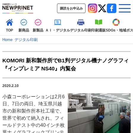
購読をお申込み
TOP
新商品
新製品
ＡＩ・デジタル
デジタル印刷
印刷通販
SDGs・地域
ポ
Home
–
デジタル印刷
インデックス
KOMORI 新和製作所でB1判デジタル機ナノグラフィ
TOP
新着記事
特集記事
動画コンテンツ
『インプレミア NS40』内覧会
インタビュー
コレクション
カテゴリー一覧
2020.2.10
新商品
新製品
ＡＩ・デジタル
デジタル印刷
印刷通販
小森コーポレーションは2月6
SDGs・地域
ポストプレス
ビジネス
イベント
信用情報
業界
日、7日の両日、埼玉県川越
市場・統計
人事・移転・異動・訃報
市の新和製作所本社工場で、
世界で初めて納入され、フィ
特集記事カテゴリー一覧
ールドテスト中の40インチ枚
2022 見える化・MIS特集
葉ナノグラフィックプリンテ