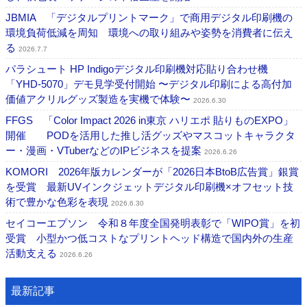
JBMIA 「デジタルプリントマーク」で商用デジタル印刷機の
環境負荷低減を周知 環境への取り組みや姿勢を消費者に伝え
る
2026.7.7
パラシュート HP Indigoデジタル印刷機対応貼り合わせ機
「YHD-5070」デモ見学受付開始 〜デジタル印刷による高付加
価値アクリルグッズ製造を実機で体験〜
2026.6.30
FFGS 「Color Impact 2026 in東京 ハリエポ 貼りものEXPO」
開催 PODを活用した推し活グッズやマスコットキャラクタ
ー・漫画・VTuberなどのIPビジネスを提案
2026.6.26
KOMORI 2026年版カレンダーが「2026日本BtoB広告賞」銀賞
を受賞 最新UVインクジェットデジタル印刷機×オフセット技
術で豊かな色彩を表現
2026.6.30
セイコーエプソン 令和８年度全国発明表彰で「WIPO賞」を初
受賞 小型かつ低コストなプリントヘッド構造で国内外の生産
活動支える
2026.6.26
最新記事