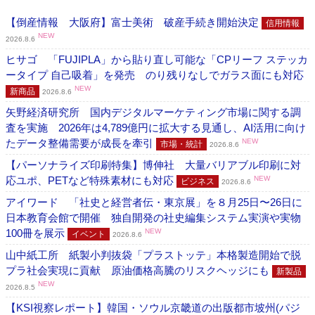
【倒産情報 大阪府】富士美術 破産手続き開始決定
信用情報
NEW
2026.8.6
ヒサゴ 「FUJIPLA」から貼り直し可能な「CPリーフ ステッカ
ータイプ 自己吸着」を発売 のり残りなしでガラス面にも対応
NEW
新商品
2026.8.6
矢野経済研究所 国内デジタルマーケティング市場に関する調
査を実施 2026年は4,789億円に拡大する見通し、AI活用に向け
たデータ整備需要が成長を牽引
NEW
市場・統計
2026.8.6
【パーソナライズ印刷特集】博伸社 大量バリアブル印刷に対
応ユポ、PETなど特殊素材にも対応
NEW
ビジネス
2026.8.6
アイワード 「社史と経営者伝・東京展」を８月25日〜26日に
日本教育会館で開催 独自開発の社史編集システム実演や実物
100冊を展示
NEW
イベント
2026.8.6
山中紙工所 紙製小判抜袋「プラストッテ」本格製造開始で脱
プラ社会実現に貢献 原油価格高騰のリスクヘッジにも
新製品
NEW
2026.8.5
【KSI視察レポート】韓国・ソウル京畿道の出版都市坡州(パジ