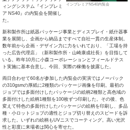
インプレミアNS40内覧会
ィングシステム『インプレミ
特集・デジタル印刷 アイデアで勝負！ ～多様なビジネス・多彩な商材～
ア NS40』の内覧会を開催し
JAPAN PACK 2023 特集
中古印刷機・製本機特集
2022 検査・校正特集
た。
特集・デジタル印刷 ～ 新成長軌道を描く
新和製作所は紙器パッケージ事業とディスプレイ・紙什器事
案内
業を展開し、企画から納品まですべて自社一貫の生産体制。
発刊案内
JFPI印刷用語集
印刷機材年鑑
数年前から企画・デザイン力に力をいれており、「工場を持
った広告代理店」（新和製作所・山崎康成社長）を目指して
運営
いる。昨年10月に小森コーポレーションとフィールドテス
会社案内
購読・購入申し込み
サイトポリシー
ト実施に基本合意し、今回、実際の稼働を披露した。
お問い合わせ
両日合わせて60名が参加した内覧会の実演ではノーバック
の310gsmの厚紙に2種類のパッケージ画像を印刷。最初の
ジョブでは多面付けしたパッケージの絵柄2種類と高色域の
多面付けした絵柄1種類を100枚ずつ印刷した。その後、色
変えて特色の多面付けしたパッケージの絵柄を印刷し、多品
種・小ロットジョブの適性とジョブ切り替えのスピードを訴
求した。いずれの絵柄もUVニスでコーティング。高い光沢
性と彩度に来場者は関心を寄せた。