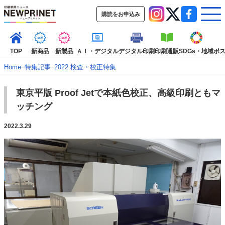
購読をお申込み
TOP
新商品
新製品
ＡＩ・デジタル
デジタル印刷
印刷通販
SDGs・地域
ポ
Home
–
特集記事
–
2022 検査・校正特集
東京平版 Proof Jetで本紙色校正、高級印刷ともマ
インデックス
ッチング
TOP
新着記事
特集記事
動画コンテンツ
インタビュー
コレクション
2022.3.29
カテゴリー一覧
新商品
新製品
ＡＩ・デジタル
デジタル印刷
印刷通販
SDGs・地域
ポストプレス
ビジネス
イベント
信用情報
業界
市場・統計
人事・移転・異動・訃報
特集記事カテゴリー一覧
2022 見える化・MIS特集