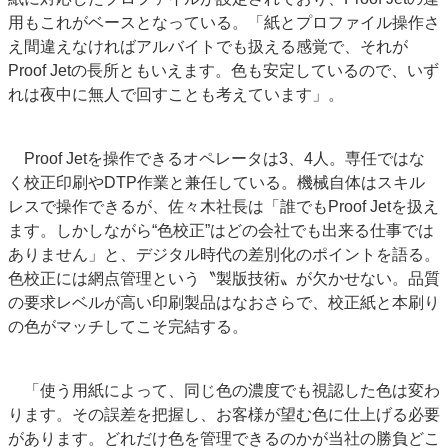
用もこれがベースとなっている。「紙とプロファイル操作さ
え間違えなければアルバイトでも扱える感覚で、それが
Proof Jetの長所ともいえます。色も安定しているので、いず
れは夜中に無人で回すことも考えています」。
Proof Jetを操作できるオペレータは3、4人。専任ではな
く校正印刷やDTP作業と兼任している。機械自体はスキル
レスで操作できるが、佐々木社長は「誰でもProof Jetを扱え
ます。しかしながら“色校正”はどの会社でも出来る仕事では
ありません」と、デジタル時代の差別化のポイントを語る。
色校正には網点管理という〝製版技術〟が欠かせない。品質
の要求レベルが高い印刷製品はなおさらで、校正紙と本刷り
の色がマッチしてこそ完結する。
「使う用紙によって、同じ色の濃度でも視認した色は変わ
ります。その誤差を把握し、お客様が望む色に仕上げる必要
があります。どれだけ色を管理できるのかが当社の勝負どこ