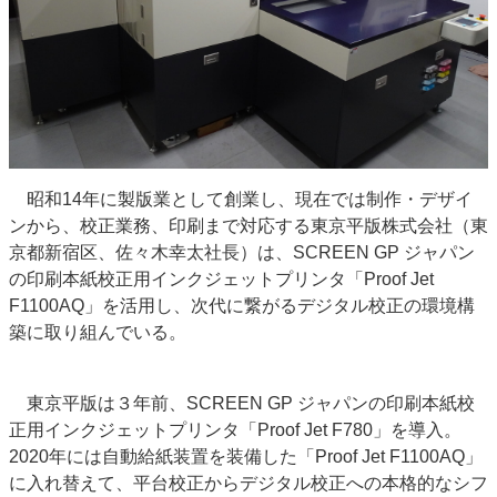
特集・デジタル印刷 アイデアで勝負！ ～多様なビジネス・多彩な商材～
JAPAN PACK 2023 特集
中古印刷機・製本機特集
2022 検査・校正特集
特集・デジタル印刷 ～ 新成長軌道を描く
案内
発刊案内
JFPI印刷用語集
印刷機材年鑑
昭和14年に製版業として創業し、現在では制作・デザイ
運営
ンから、校正業務、印刷まで対応する東京平版株式会社（東
会社案内
購読・購入申し込み
サイトポリシー
京都新宿区、佐々木幸太社長）は、SCREEN GP ジャパン
お問い合わせ
の印刷本紙校正用インクジェットプリンタ「Proof Jet
F1100AQ」を活用し、次代に繋がるデジタル校正の環境構
築に取り組んでいる。
東京平版は３年前、SCREEN GP ジャパンの印刷本紙校
正用インクジェットプリンタ「Proof Jet F780」を導入。
2020年には自動給紙装置を装備した「Proof Jet F1100AQ」
に入れ替えて、平台校正からデジタル校正への本格的なシフ