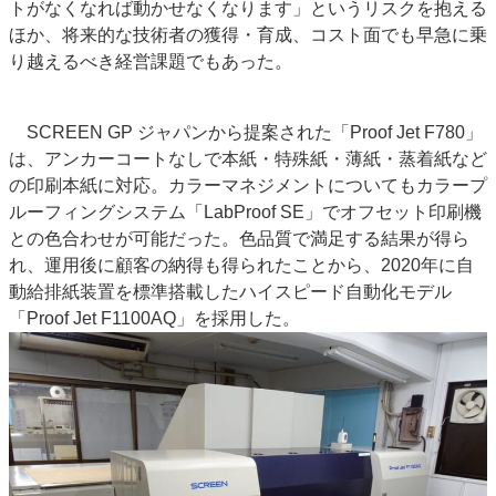
トがなくなれば動かせなくなります」というリスクを抱える
ほか、将来的な技術者の獲得・育成、コスト面でも早急に乗
り越えるべき経営課題でもあった。
SCREEN GP ジャパンから提案された「Proof Jet F780」
は、アンカーコートなしで本紙・特殊紙・薄紙・蒸着紙など
の印刷本紙に対応。カラーマネジメントについてもカラープ
ルーフィングシステム「LabProof SE」でオフセット印刷機
との色合わせが可能だった。色品質で満足する結果が得ら
れ、運用後に顧客の納得も得られたことから、2020年に自
動給排紙装置を標準搭載したハイスピード自動化モデル
「Proof Jet F1100AQ」を採用した。