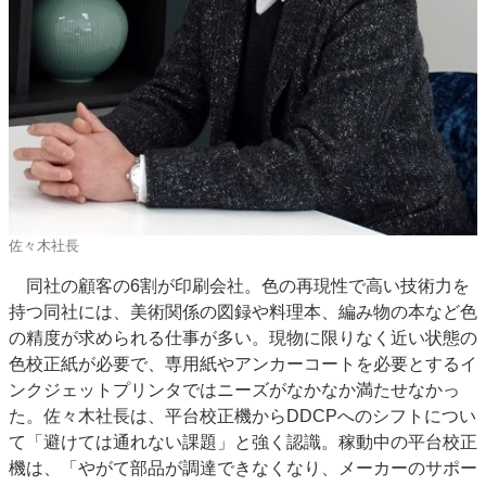
佐々木社長
同社の顧客の6割が印刷会社。色の再現性で高い技術力を
持つ同社には、美術関係の図録や料理本、編み物の本など色
の精度が求められる仕事が多い。現物に限りなく近い状態の
色校正紙が必要で、専用紙やアンカーコートを必要とするイ
ンクジェットプリンタではニーズがなかなか満たせなかっ
た。佐々木社長は、平台校正機からDDCPへのシフトについ
て「避けては通れない課題」と強く認識。稼動中の平台校正
機は、「やがて部品が調達できなくなり、メーカーのサポー