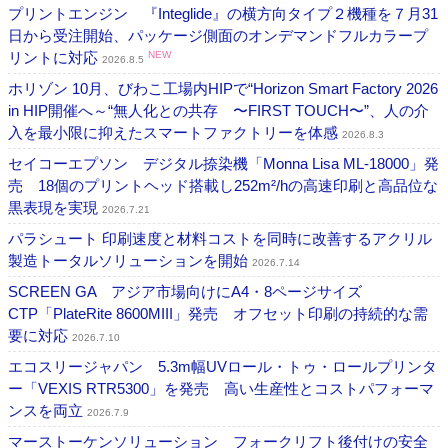
プリントエンジン 『Integlide』の横方向タイプ２機種を７月31
日から受注開始、パッケージ側面のオンデマンドフルカラープ
リントに対応
NEW
2026.8.5
ホリゾン 10月、びわこ工場内HIPで“Horizon Smart Factory 2026
in HIP開催へ～“無人化との共存 〜FIRST TOUCH〜”、人の介
入を最小限に抑えたスマートファクトリーを体感
2026.8.3
セイコーエプソン デジタル捺染機「Monna Lisa ML-18000」発
売 18個のプリントヘッド搭載し252m²/hの高速印刷と高品位な
黒表現を実現
2026.7.21
パラシュート 印刷速度と材料コストを同時に改善するアクリル
製造トータルソリューションを開始
2026.7.14
SCREEN GA アジア市場向けにA4・8ページサイズ
CTP「PlateRite 8600MIII」発売 オフセット印刷の持続的な需
要に対応
2026.7.10
エコスリージャパン 5.3m幅UVロール・トゥ・ロールプリンタ
ー「VEXIS RTR5300」を発売 高い生産性とコストパフォーマ
ンスを両立
2026.7.9
マーストーケンソリューション フォークリフト後付けの安全