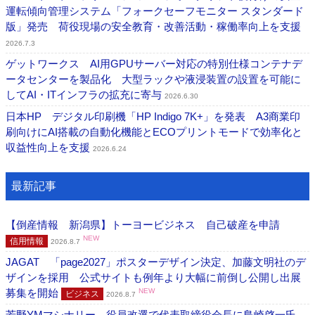
運転傾向管理システム「フォークセーフモニター スタンダード
版」発売 荷役現場の安全教育・改善活動・稼働率向上を支援
2026.7.3
ゲットワークス AI用GPUサーバー対応の特別仕様コンテナデ
ータセンターを製品化 大型ラックや液浸装置の設置を可能に
してAI・ITインフラの拡充に寄与
2026.6.30
日本HP デジタル印刷機「HP Indigo 7K+」を発表 A3商業印
刷向けにAI搭載の自動化機能とECOプリントモードで効率化と
収益性向上を支援
2026.6.24
最新記事
【倒産情報 新潟県】トーヨービジネス 自己破産を申請
NEW
信用情報
2026.8.7
JAGAT 「page2027」ポスターデザイン決定、加藤文明社のデ
ザインを採用 公式サイトも例年より大幅に前倒し公開し出展
募集を開始
NEW
ビジネス
2026.8.7
芳野YMマシナリー 役員改選で代表取締役会長に島崎啓一氏、