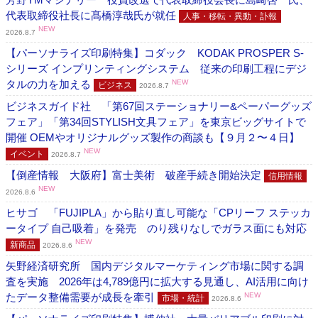
代表取締役社長に髙橋淳哉氏が就任
人事・移転・異動・訃報
NEW
2026.8.7
【パーソナライズ印刷特集】コダック KODAK PROSPER S-
シリーズ インプリンティングシステム 従来の印刷工程にデジ
タルの力を加える
NEW
ビジネス
2026.8.7
ビジネスガイド社 「第67回ステーショナリー&ペーパーグッズ
フェア」「第34回STYLISH文具フェア」を東京ビッグサイトで
開催 OEMやオリジナルグッズ製作の商談も【９月２〜４日】
NEW
イベント
2026.8.7
【倒産情報 大阪府】富士美術 破産手続き開始決定
信用情報
NEW
2026.8.6
ヒサゴ 「FUJIPLA」から貼り直し可能な「CPリーフ ステッカ
ータイプ 自己吸着」を発売 のり残りなしでガラス面にも対応
NEW
新商品
2026.8.6
矢野経済研究所 国内デジタルマーケティング市場に関する調
査を実施 2026年は4,789億円に拡大する見通し、AI活用に向け
たデータ整備需要が成長を牽引
NEW
市場・統計
2026.8.6