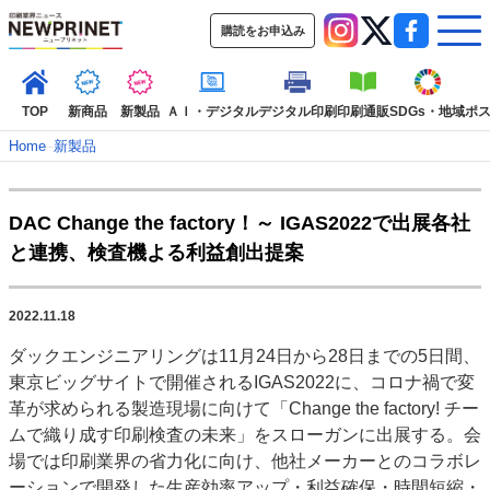
購読をお申込み
TOP
新商品
新製品
ＡＩ・デジタル
デジタル印刷
印刷通販
SDGs・地域
ポ
Home
–
新製品
インデックス
DAC Change the factory！～ IGAS2022で出展各社
TOP
新着記事
特集記事
動画コンテンツ
と連携、検査機よる利益創出提案
インタビュー
コレクション
カテゴリー一覧
2022.11.18
新商品
新製品
ＡＩ・デジタル
デジタル印刷
印刷通販
ダックエンジニアリングは11月24日から28日までの5日間、
SDGs・地域
ポストプレス
ビジネス
イベント
信用情報
業界
東京ビッグサイトで開催されるIGAS2022に、コロナ禍で変
市場・統計
人事・移転・異動・訃報
革が求められる製造現場に向けて「Change the factory! チー
ムで織り成す印刷検査の未来」をスローガンに出展する。会
特集記事カテゴリー一覧
場では印刷業界の省力化に向け、他社メーカーとのコラボレ
2022 見える化・MIS特集
ーションで開発した生産効率アップ・利益確保・時間短縮・