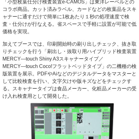
「小型枚葉仕分け検査装置e‐CAMOS」は東洋レーベルとの
コラボ商品。カット済みラベル、カードなどの枚葉品をスキ
ャナーに通すだけで簡単に1枚あたり１秒の処理速度で検
査・仕分けが行なえる。省スペースで手軽に設置が可能で低
価格を実現。
加えてブースでは、印刷開始時の刷り出しチェック、抜き取
りチェックを行う「刷出し・抜取り用ハイブリッド検査装置
MERCY―touch Shiny A3スキャナータイプ／
MERCY―touch Coco!フラットベッドタイプ」の二機種の検
版装置を展示。PDFやAiなどのデジタルデータをマスターと
して比較検査を行い、文字欠けや版キズなどをチェックす
る。スキャナータイプは食品メーカー、化粧品メーカーの受
け入れ検査用として開発した。