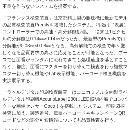
不良を作らないシステムを提案する。
特集・デジタル印刷 アイデアで勝負！ ～多様なビジネス・多彩な商材～
JAPAN PACK 2023 特集
中古印刷機・製本機特集
2022 検査・校正特集
「ブランクス検査装置」は京都精工製の搬送機に最新モデル
特集・デジタル印刷 ～ 新成長軌道を描く
の品質検査装置Prenityを搭載したシステム。特徴は〝表裏1
コントローラーでの高速・高分解能処理〟。従来は1ピクセ
案内
ルの分解能は0.14㎜×0.14㎜だったが、最新型のPrenityでは
発刊案内
JFPI印刷用語集
印刷機材年鑑
分解能が0.08㎜×0.08㎜となる。高分解能での検査で年々厳
しくなる品質要求の高さに応えることが可能となった。ブー
運営
スでは面番がランダムに流れてきても処理速度を落とすこと
会社案内
購読・購入申し込み
サイトポリシー
なく、都度、面番にマスターを切り替えて検査を行う複数マ
お問い合わせ
スター切り替え機能やLab表示機能、バーコード検査機能を
実演展示する。
「ラベルデジタル印刷検査装置」はコニカミノルタ㈱製ラベ
ルデジタル印刷機AccurioLabel 230にLED照明内臓でコンパ
クトな画像センサーCoco！を搭載したシステム。印刷図柄
検査に加え、製造番号、伝票バーコードやキャンペーンQR
コードなどの部分可変情報についても品質検査を行う。